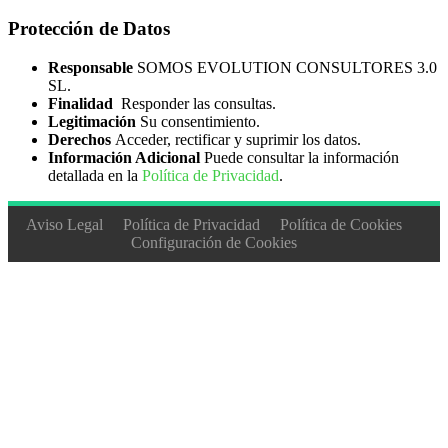
Solado y Alicatados
5
Protección de Datos
Tuneladora
9
Responsable
SOMOS EVOLUTION CONSULTORES 3.0
Yeso
10
SL.
Finalidad
Responder las consultas.
ELECTRICIDAD Y ELECTRÓNICA
125
Legitimación
Su consentimiento.
Derechos
Acceder, rectificar y suprimir los datos.
Electricidad Alta/Baja Tensión
59
Información Adicional
Puede consultar la información
detallada en la
Política de Privacidad
.
Equipos Electrónicos
17
Instalaciones Eléctricas
29
Aviso Legal
Política de Privacidad
Política de Cookies
Configuración de Cookies
Máquinas Electromecánicas
20
ENERGÍA Y AGUA
227
Agua
49
Eficiencia Energética
47
Energía Eléctrica
11
Energías renovables
126
FORMACIÓN COMPLEMENTARIA
248