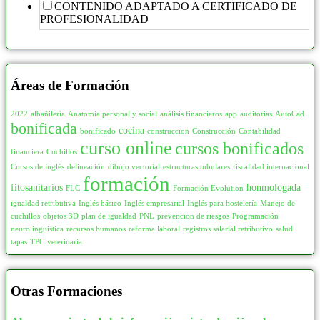
CONTENIDO ADAPTADO A CERTIFICADO DE
Escenografía
1
105
9
PROFESIONALIDAD
Maquetación y Artes Gráficas
62
110
58
Producción Cinematográfica
16
115
4
Cocina presencial
31
Áreas de Formación
120
234
COMERCIO Y MARKETING
585
125
10
2022
albañilería
Anatomia personal y social
análisis financieros
app
auditorias
AutoCad
bonificada
Atención al Cliente
24
cocina
126
1
bonificado
construccion
Construcción
Contabilidad
curso online
cursos bonificados
Bingo
10
financiera
Cuchillos
130
47
Cursos de inglés
delineación
dibujo vectorial
estructuras tubulares
fiscalidad internacional
Comercio y Marketing
339
135
1
formación
fitosanitarios
honmologada
FLC
Formación Evolution
Control de Almacén
17
140
48
igualdad retributiva
Inglés básico
Inglés empresarial
Inglés para hostelería
Manejo de
Inmobiliaria
3
cuchillos
objetos 3D
plan de igualdad
PNL
prevencion de riesgos
Programación
150
185
neurolinguistica
recursos humanos
reforma laboral
registros salarial retributivo
salud
Interiorismo y Escaparatismo
40
tapas
TPC
veterinaria
155
2
Logística Comercial y Gestión del Transporte
15
160
46
Marketing, Publicidad y Comunicación
166
Otras Formaciones
165
5
Puente Grúa
2
170
22