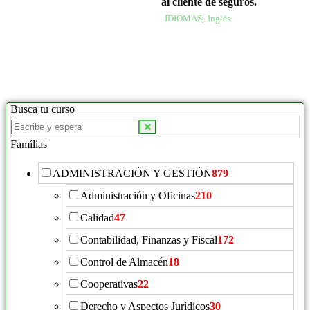
al cliente de seguros.
IDIOMAS
,
Inglés
Busca tu curso
Famílias
ADMINISTRACIÓN Y GESTIÓN
879
Administración y Oficinas
210
Calidad
47
Contabilidad, Finanzas y Fiscal
172
Control de Almacén
18
Cooperativas
22
Derecho y Aspectos Jurídicos
30