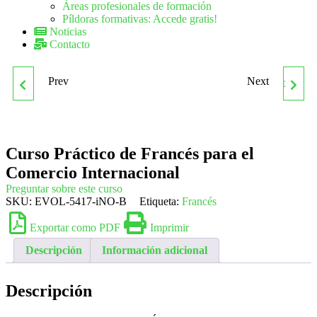
Áreas profesionales de formación
Píldoras formativas: Accede gratis!
Noticias
Contacto
Prev
Next
CURSO ONLINE DE
CURSO PROFESIONAL DE
TÉCNICO EN SOFTWARE
ESTÉTICA Y
Curso Práctico de Francés para el
OFIMÁTICO
PELUQUERÍA CANINA Y
Comercio Internacional
FELINA
Preguntar sobre este curso
SKU:
EVOL-5417-iNO-B
Etiqueta:
Francés
Exportar como PDF
Imprimir
Descripción
Información adicional
Descripción