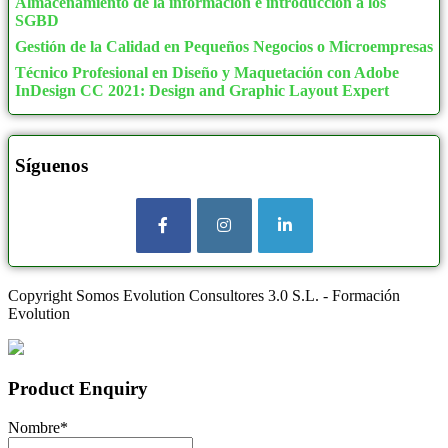
Almacenamiento de la información e introducción a los
Supermercados
4
SGBD
175
3
Gestión de la Calidad en Pequeños Negocios o Microempresas
COVID
48
180
393
Técnico Profesional en Diseño y Maquetación con Adobe
Administración y Oficinas
12
185
0
InDesign CC 2021: Design and Graphic Layout Expert
Atención Social y/o Sanitária
3
190
25
Comercio y Marketing
20
200
680
Síguenos
Entorno Laboral
6
210
0
Hoteles
8
240
2
Indústrias Alimentarias
6
250
67
Restauración
11
290
0
Copyright Somos Evolution Consultores 3.0 S.L. - Formación
Terapia Ocupacional
1
300
406
Evolution
Transporte de Viajeros
2
400
314
Cursos mixtos
1
480
3
Product Enquiry
DEPORTES
136
600
48
Nombre
*
Actividad física y del Deporte
45
660
1