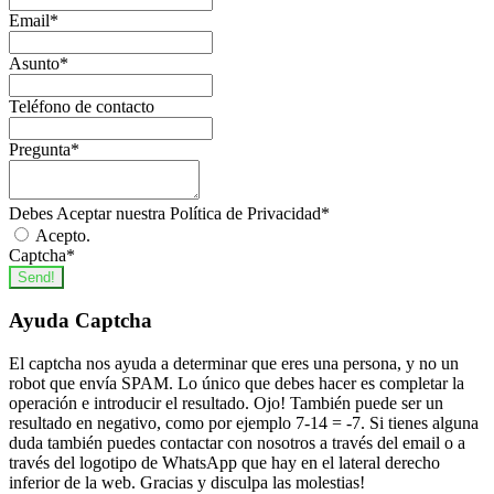
Actividades acuáticas y Natación
22
Email
*
680
1
Ciclismo
7
700
3
Asunto
*
Dirección de Instalaciones, Entidades Y Eventos
720
5
Teléfono de contacto
Deportivos
12
Fitness
30
Pregunta
*
Pilates
4
Debes Aceptar nuestra Política de Privacidad
*
Yoga
15
Acepto.
EDIFICACIÓN Y OBRA CIVIL
244
Captcha
*
Send!
Aislamiento
12
Ayuda Captcha
Albañilería
76
Cantería
12
El captcha nos ayuda a determinar que eres una persona, y no un
robot que envía SPAM. Lo único que debes hacer es completar la
Minería
2
operación e introducir el resultado. Ojo! También puede ser un
resultado en negativo, como por ejemplo 7-14 = -7. Si tienes alguna
Pintura
14
duda también puedes contactar con nosotros a través del email o a
Proyectos, Seguimiento y Seguridad en
través del logotipo de WhatsApp que hay en el lateral derecho
Obras
103
inferior de la web. Gracias y disculpa las molestias!