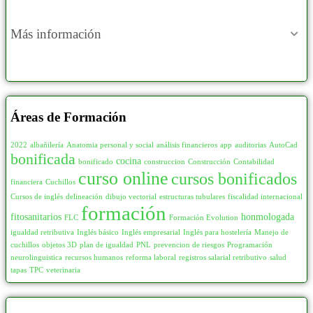
Más información
Áreas de Formación
2022
albañilería
Anatomia personal y social
análisis financieros
app
auditorias
AutoCad
bonificada
cocina
bonificado
construccion
Construcción
Contabilidad
curso online
cursos bonificados
financiera
Cuchillos
Cursos de inglés
delineación
dibujo vectorial
estructuras tubulares
fiscalidad internacional
formación
fitosanitarios
honmologada
FLC
Formación Evolution
igualdad retributiva
Inglés básico
Inglés empresarial
Inglés para hostelería
Manejo de
cuchillos
objetos 3D
plan de igualdad
PNL
prevencion de riesgos
Programación
neurolinguistica
recursos humanos
reforma laboral
registros salarial retributivo
salud
tapas
TPC
veterinaria