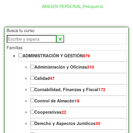
IMAGEN PERSONAL
,
Peluquería
Busca tu curso
Buscar
productos:
Famílias
ADMINISTRACIÓN Y GESTIÓN
879
Administración y Oficinas
210
Calidad
47
Contabilidad, Finanzas y Fiscal
172
Control de Almacén
18
Cooperativas
22
Derecho y Aspectos Jurídicos
30