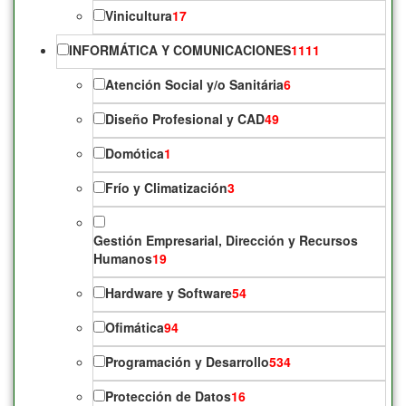
Vinicultura
17
INFORMÁTICA Y COMUNICACIONES
1111
Atención Social y/o Sanitária
6
Diseño Profesional y CAD
49
Domótica
1
Frío y Climatización
3
Gestión Empresarial, Dirección y Recursos
Humanos
19
Hardware y Software
54
Ofimática
94
Programación y Desarrollo
534
Protección de Datos
16