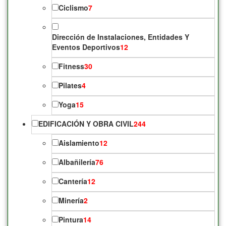
Ciclismo
7
Dirección de Instalaciones, Entidades Y
Eventos Deportivos
12
Fitness
30
Pilates
4
Yoga
15
EDIFICACIÓN Y OBRA CIVIL
244
Aislamiento
12
Albañilería
76
Cantería
12
Minería
2
Pintura
14