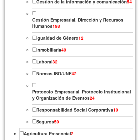
Gestión de la información y comunicación
54
Gestión Empresarial, Dirección y Recursos
Humanos
198
Igualdad de Género
12
Inmobiliaria
49
Laboral
32
Normas ISO/UNE
42
Protocolo Empresarial, Protocolo Institucional
y Organización de Eventos
24
Responsabilidad Social Corporativa
10
Seguros
50
Agricultura Presencial
2