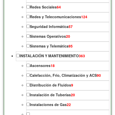
Redes Sociales
64
Redes y Telecomunicaciones
124
Seguridad Informática
57
Sistemas Operativos
20
Sistemas y Telemática
95
INSTALACIÓN Y MANTENIMIENTO
363
Ascensores
18
Calefacción, Frio, Climatización y ACS
90
Distribución de Fluidos
9
Instalación de Tuberías
20
Instalaciones de Gas
22