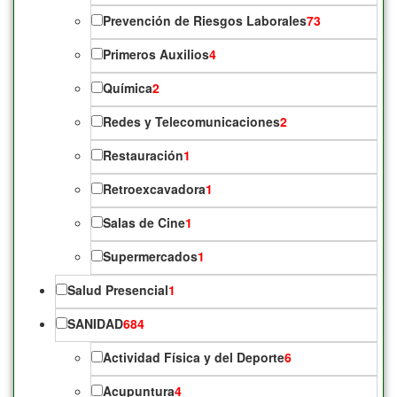
Prevención de Riesgos Laborales
73
Primeros Auxilios
4
Química
2
Redes y Telecomunicaciones
2
Restauración
1
Retroexcavadora
1
Salas de Cine
1
Supermercados
1
Salud Presencial
1
SANIDAD
684
Actividad Física y del Deporte
6
Acupuntura
4