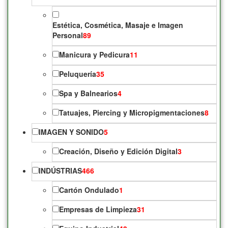
Estética, Cosmética, Masaje e Imagen
Personal
89
Manicura y Pedicura
11
Peluquería
35
Spa y Balnearios
4
Tatuajes, Piercing y Micropigmentaciones
8
IMAGEN Y SONIDO
5
Creación, Diseño y Edición Digital
3
INDÚSTRIAS
466
Cartón Ondulado
1
Empresas de Limpieza
31