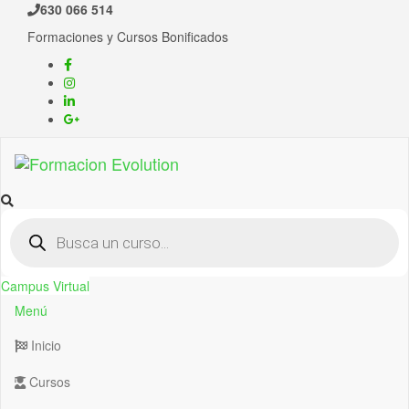
Saltar
630 066 514
al
Formaciones y Cursos Bonificados
contenido
Formacion Evolution
Cursos de formación continua
Búsqueda
de
productos
Campus Virtual
Menú
Inicio
Cursos