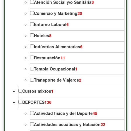
Atención Social y/o Sanitária
3
Comercio y Marketing
20
Entorno Laboral
6
Hoteles
8
Indústrias Alimentarias
6
Restauración
11
Terapia Ocupacional
1
Transporte de Viajeros
2
Cursos mixtos
1
DEPORTES
136
Actividad física y del Deporte
45
Actividades acuáticas y Natación
22