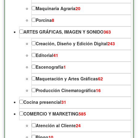
Maquinaria Agraria
20
Porcina
8
ARTES GRÁFICAS, IMAGEN Y SONIDO
363
Creación, Diseño y Edición Digital
243
Editorial
41
Escenografía
1
Maquetación y Artes Gráficas
62
Producción Cinematográfica
16
Cocina presencial
31
COMERCIO Y MARKETING
585
Atención al Cliente
24
Bingo
10