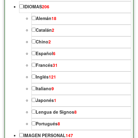
IDIOMAS
206
Alemán
18
Catalán
2
Chino
2
Español
6
Francés
31
Inglés
121
Italiano
9
Japonés
1
Lengua de Signos
8
Portugués
8
IMAGEN PERSONAL
147