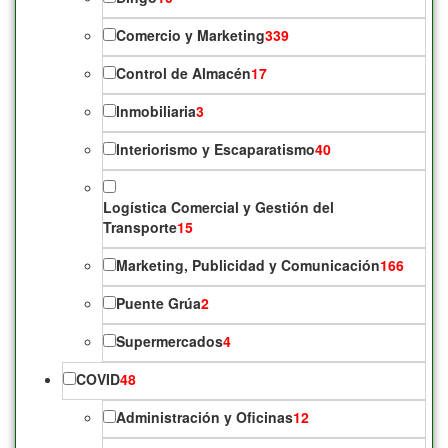
Comercio y Marketing
339
Control de Almacén
17
Inmobiliaria
3
Interiorismo y Escaparatismo
40
Logística Comercial y Gestión del
Transporte
15
Marketing, Publicidad y Comunicación
166
Puente Grúa
2
Supermercados
4
COVID
48
Administración y Oficinas
12