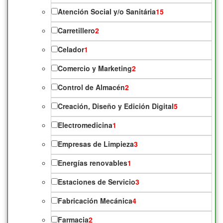
Atención Social y/o Sanitária
15
Carretillero
2
Celador
1
Comercio y Marketing
2
Control de Almacén
2
Creación, Diseño y Edición Digital
5
Electromedicina
1
Empresas de Limpieza
3
Energías renovables
1
Estaciones de Servicio
3
Fabricación Mecánica
4
Farmacia
2