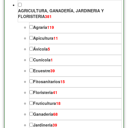
AGRICULTURA, GANADERÍA, JARDINERIA Y
FLORISTERIA
381
Agraria
119
Apicultura
11
Ávicola
5
Cunícola
1
Ecuestre
39
Fitosanitarios
15
Floristeria
41
Fruticultura
18
Ganadería
68
Jardinería
39