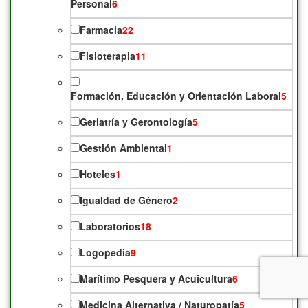
Personal
6
Farmacia
22
Fisioterapia
11
Formación, Educación y Orientación Laboral
5
Geriatría y Gerontología
5
Gestión Ambiental
1
Hoteles
1
Igualdad de Género
2
Laboratorios
18
Logopedia
9
Marítimo Pesquera y Acuicultura
6
Medicina Alternativa / Naturopatía
5