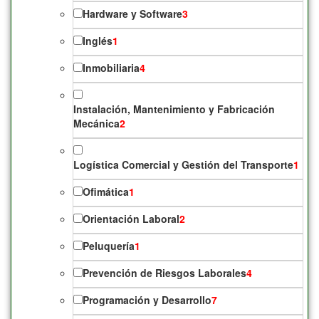
Hardware y Software
3
Inglés
1
Inmobiliaria
4
Instalación, Mantenimiento y Fabricación
Mecánica
2
Logística Comercial y Gestión del Transporte
1
Ofimática
1
Orientación Laboral
2
Peluquería
1
Prevención de Riesgos Laborales
4
Programación y Desarrollo
7