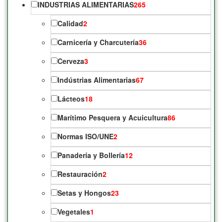
INDUSTRIAS ALIMENTARIAS
265
Calidad
2
Carnicería y Charcutería
36
Cerveza
3
Indústrias Alimentarias
67
Lácteos
18
Marítimo Pesquera y Acuicultura
86
Normas ISO/UNE
2
Panadería y Bollería
12
Restauración
2
Setas y Hongos
23
Vegetales
1