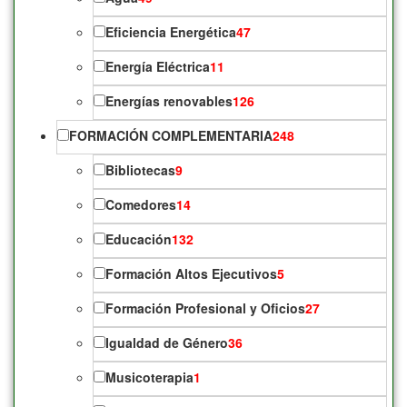
Eficiencia Energética
47
Energía Eléctrica
11
Energías renovables
126
FORMACIÓN COMPLEMENTARIA
248
Bibliotecas
9
Comedores
14
Educación
132
Formación Altos Ejecutivos
5
Formación Profesional y Oficios
27
Igualdad de Género
36
Musicoterapia
1