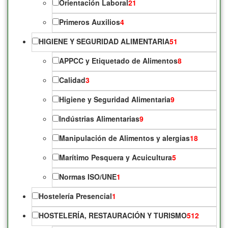
Orientación Laboral
21
Primeros Auxilios
4
HIGIENE Y SEGURIDAD ALIMENTARIA
51
APPCC y Etiquetado de Alimentos
8
Calidad
3
Higiene y Seguridad Alimentaria
9
Indústrias Alimentarias
9
Manipulación de Alimentos y alergias
18
Marítimo Pesquera y Acuicultura
5
Normas ISO/UNE
1
Hostelería Presencial
1
HOSTELERÍA, RESTAURACIÓN Y TURISMO
512