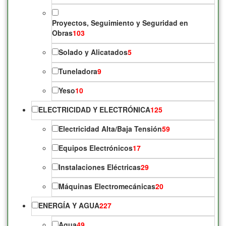
Proyectos, Seguimiento y Seguridad en
Obras
103
Solado y Alicatados
5
Tuneladora
9
Yeso
10
ELECTRICIDAD Y ELECTRÓNICA
125
Electricidad Alta/Baja Tensión
59
Equipos Electrónicos
17
Instalaciones Eléctricas
29
Máquinas Electromecánicas
20
ENERGÍA Y AGUA
227
Agua
49