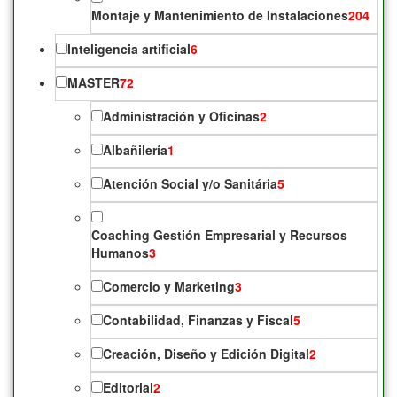
Montaje y Mantenimiento de Instalaciones
204
Inteligencia artificial
6
MASTER
72
Administración y Oficinas
2
Albañilería
1
Atención Social y/o Sanitária
5
Coaching Gestión Empresarial y Recursos
Humanos
3
Comercio y Marketing
3
Contabilidad, Finanzas y Fiscal
5
Creación, Diseño y Edición Digital
2
Editorial
2