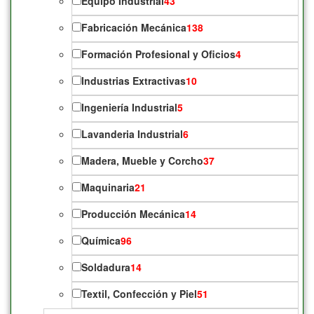
Equipo Industrial
43
Fabricación Mecánica
138
Formación Profesional y Oficios
4
Industrias Extractivas
10
Ingeniería Industrial
5
Lavanderia Industrial
6
Madera, Mueble y Corcho
37
Maquinaria
21
Producción Mecánica
14
Química
96
Soldadura
14
Textil, Confección y Piel
51