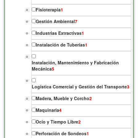
Fisioterapia
1
Gestión Ambiental
7
Industrias Extractivas
1
Instalación de Tuberías
1
Instalación, Mantenimiento y Fabricación
Mecánica
5
Logística Comercial y Gestión del Transporte
3
Madera, Mueble y Corcho
2
Maquinaria
4
Ocio y Tiempo Libre
2
Perforación de Sondeos
1