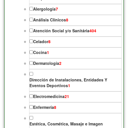
Alergología
7
Análisis Clínicos
8
Atención Social y/o Sanitária
404
Celador
8
Cocina
1
Dermatología
2
Dirección de Instalaciones, Entidades Y
Eventos Deportivos
1
Electromedicina
21
Enfermería
8
Estética, Cosmética, Masaje e Imagen