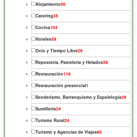
Alojamiento
50
Catering
35
Cocina
104
Hoteles
59
Ocio y Tiempo Libre
29
Repostería, Pastelería y Helados
58
Restauración
116
Restauración presencial
1
Senderismo, Barranquismo y Espelelogía
29
Sumillería
24
Turismo Rural
24
Turismo y Agencias de Viajes
80