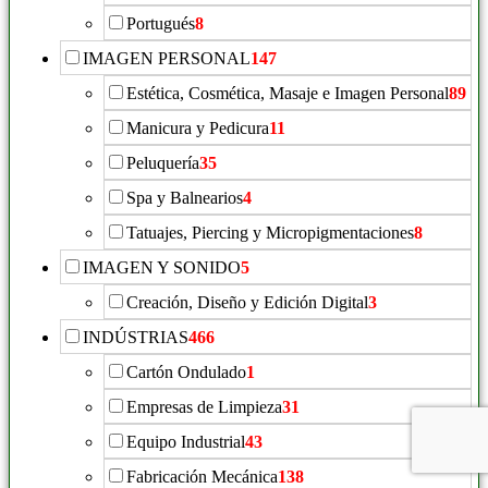
Portugués
8
IMAGEN PERSONAL
147
Estética, Cosmética, Masaje e Imagen Personal
89
Manicura y Pedicura
11
Peluquería
35
Spa y Balnearios
4
Tatuajes, Piercing y Micropigmentaciones
8
IMAGEN Y SONIDO
5
Creación, Diseño y Edición Digital
3
INDÚSTRIAS
466
Cartón Ondulado
1
Empresas de Limpieza
31
Equipo Industrial
43
Fabricación Mecánica
138