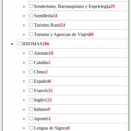
Senderismo, Barranquismo y Espelelogía
29
Sumillería
24
Turismo Rural
24
Turismo y Agencias de Viajes
80
IDIOMAS
206
Alemán
18
Catalán
2
Chino
2
Español
6
Francés
31
Inglés
121
Italiano
9
Japonés
1
Lengua de Signos
8