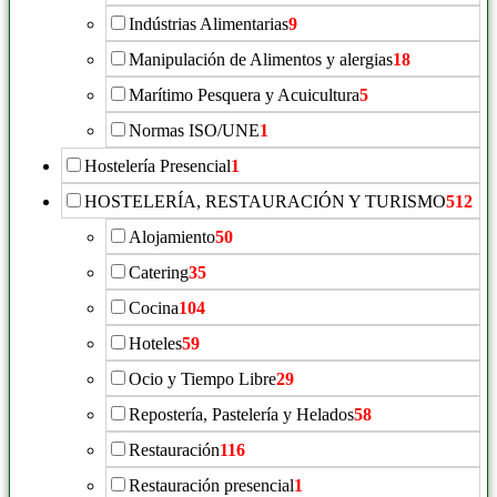
Indústrias Alimentarias
9
Manipulación de Alimentos y alergias
18
Marítimo Pesquera y Acuicultura
5
Normas ISO/UNE
1
Hostelería Presencial
1
HOSTELERÍA, RESTAURACIÓN Y TURISMO
512
Alojamiento
50
Catering
35
Cocina
104
Hoteles
59
Ocio y Tiempo Libre
29
Repostería, Pastelería y Helados
58
Restauración
116
Restauración presencial
1