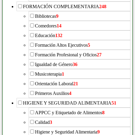
FORMACIÓN COMPLEMENTARIA
248
Bibliotecas
9
Comedores
14
Educación
132
Formación Altos Ejecutivos
5
Formación Profesional y Oficios
27
Igualdad de Género
36
Musicoterapia
1
Orientación Laboral
21
Primeros Auxilios
4
HIGIENE Y SEGURIDAD ALIMENTARIA
51
APPCC y Etiquetado de Alimentos
8
Calidad
3
Higiene y Seguridad Alimentaria
9