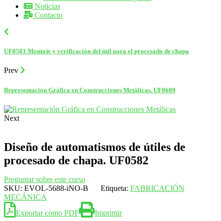
Noticias
Contacto
UF0581 Montaje y verificación del útil para el procesado de chapa
Prev
Representación Gráfica en Construcciones Metálicas. UF0609
Next
Diseño de automatismos de útiles de
procesado de chapa. UF0582
Preguntar sobre este curso
SKU:
EVOL-5688-iNO-B
Etiqueta:
FABRICACIÓN
MECÁNICA
Exportar como PDF
Imprimir