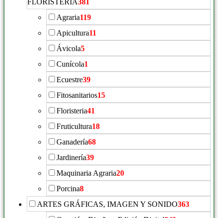
FLORISTERIA
381
Agraria
119
Apicultura
11
Ávicola
5
Cunícola
1
Ecuestre
39
Fitosanitarios
15
Floristeria
41
Fruticultura
18
Ganadería
68
Jardinería
39
Maquinaria Agraria
20
Porcina
8
ARTES GRÁFICAS, IMAGEN Y SONIDO
363