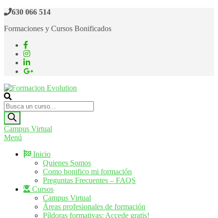
Saltar
630 066 514
al
Formaciones y Cursos Bonificados
contenido
Formacion Evolution
Cursos de formación continua
Búsqueda
de
productos
Campus Virtual
Menú
Inicio
Quienes Somos
Como bonifico mi formación
Preguntas Frecuentes – FAQS
Cursos
Campus Virtual
Áreas profesionales de formación
Píldoras formativas: Accede gratis!