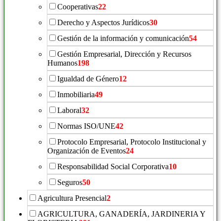
Cooperativas
22
Derecho y Aspectos Jurídicos
30
Gestión de la información y comunicación
54
Gestión Empresarial, Dirección y Recursos
Humanos
198
Igualdad de Género
12
Inmobiliaria
49
Laboral
32
Normas ISO/UNE
42
Protocolo Empresarial, Protocolo Institucional y
Organización de Eventos
24
Responsabilidad Social Corporativa
10
Seguros
50
Agricultura Presencial
2
AGRICULTURA, GANADERÍA, JARDINERIA Y