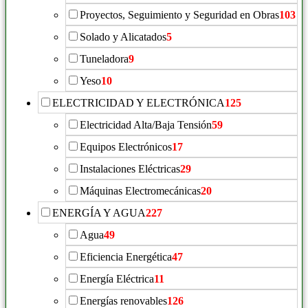
Proyectos, Seguimiento y Seguridad en Obras
103
Solado y Alicatados
5
Tuneladora
9
Yeso
10
ELECTRICIDAD Y ELECTRÓNICA
125
Electricidad Alta/Baja Tensión
59
Equipos Electrónicos
17
Instalaciones Eléctricas
29
Máquinas Electromecánicas
20
ENERGÍA Y AGUA
227
Agua
49
Eficiencia Energética
47
Energía Eléctrica
11
Energías renovables
126