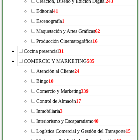
Creación, Diseño y Edición Digital
243
Editorial
41
Escenografía
1
Maquetación y Artes Gráficas
62
Producción Cinematográfica
16
Cocina presencial
31
COMERCIO Y MARKETING
585
Atención al Cliente
24
Bingo
10
Comercio y Marketing
339
Control de Almacén
17
Inmobiliaria
3
Interiorismo y Escaparatismo
40
Logística Comercial y Gestión del Transporte
15