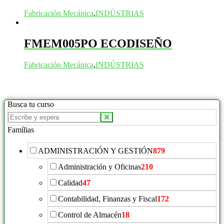
Fabricación Mecánica
,
INDÚSTRIAS
FMEM005PO ECODISEÑO
Fabricación Mecánica
,
INDÚSTRIAS
Busca tu curso
Buscar
productos:
Famílias
ADMINISTRACIÓN Y GESTIÓN
879
Administración y Oficinas
210
Calidad
47
Contabilidad, Finanzas y Fiscal
172
Control de Almacén
18