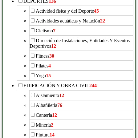
DEPORTES
136
Actividad física y del Deporte
45
Actividades acuáticas y Natación
22
Ciclismo
7
Dirección de Instalaciones, Entidades Y Eventos
Deportivos
12
Fitness
30
Pilates
4
Yoga
15
EDIFICACIÓN Y OBRA CIVIL
244
Aislamiento
12
Albañilería
76
Cantería
12
Minería
2
Pintura
14