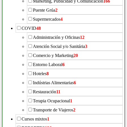
Marketing, Publicidad y Comunicación
166
Puente Grúa
2
Supermercados
4
COVID
48
Administración y Oficinas
12
Atención Social y/o Sanitária
3
Comercio y Marketing
20
Entorno Laboral
6
Hoteles
8
Indústrias Alimentarias
6
Restauración
11
Terapia Ocupacional
1
Transporte de Viajeros
2
Cursos mixtos
1