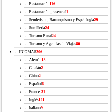
Restauración
116
Restauración presencial
1
Senderismo, Barranquismo y Espelelogía
29
Sumillería
24
Turismo Rural
24
Turismo y Agencias de Viajes
80
IDIOMAS
206
Alemán
18
Catalán
2
Chino
2
Español
6
Francés
31
Inglés
121
Italiano
9