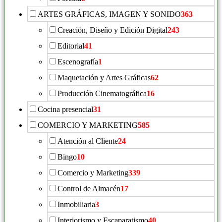
ARTES GRÁFICAS, IMAGEN Y SONIDO
363
Creación, Diseño y Edición Digital
243
Editorial
41
Escenografía
1
Maquetación y Artes Gráficas
62
Producción Cinematográfica
16
Cocina presencial
31
COMERCIO Y MARKETING
585
Atención al Cliente
24
Bingo
10
Comercio y Marketing
339
Control de Almacén
17
Inmobiliaria
3
Interiorismo y Escaparatismo
40