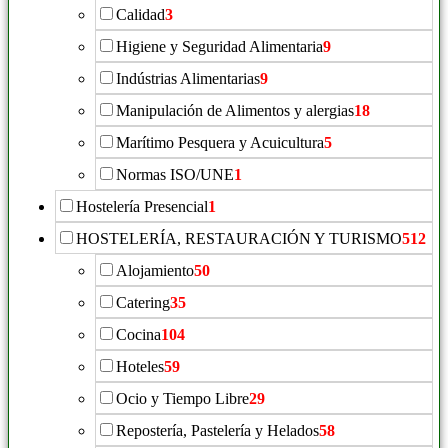
Calidad
3
Higiene y Seguridad Alimentaria
9
Indústrias Alimentarias
9
Manipulación de Alimentos y alergias
18
Marítimo Pesquera y Acuicultura
5
Normas ISO/UNE
1
Hostelería Presencial
1
HOSTELERÍA, RESTAURACIÓN Y TURISMO
512
Alojamiento
50
Catering
35
Cocina
104
Hoteles
59
Ocio y Tiempo Libre
29
Repostería, Pastelería y Helados
58