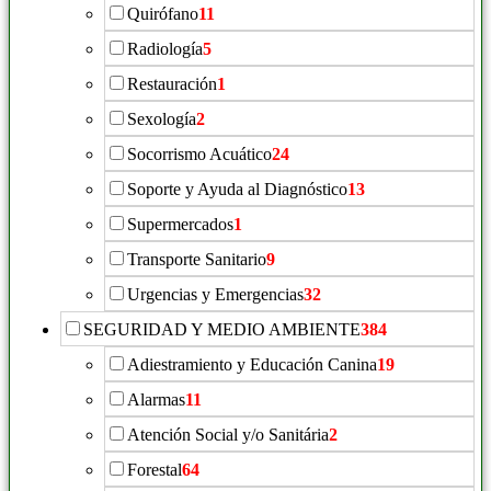
Quirófano
11
Radiología
5
Restauración
1
Sexología
2
Socorrismo Acuático
24
Soporte y Ayuda al Diagnóstico
13
Supermercados
1
Transporte Sanitario
9
Urgencias y Emergencias
32
SEGURIDAD Y MEDIO AMBIENTE
384
Adiestramiento y Educación Canina
19
Alarmas
11
Atención Social y/o Sanitária
2
Forestal
64