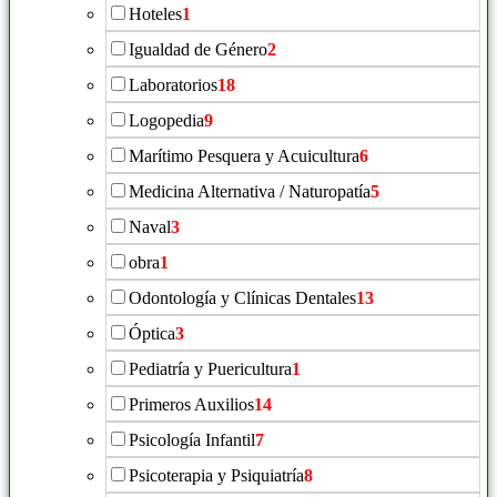
Hoteles
1
Igualdad de Género
2
Laboratorios
18
Logopedia
9
Marítimo Pesquera y Acuicultura
6
Medicina Alternativa / Naturopatía
5
Naval
3
obra
1
Odontología y Clínicas Dentales
13
Óptica
3
Pediatría y Puericultura
1
Primeros Auxilios
14
Psicología Infantil
7
Psicoterapia y Psiquiatría
8