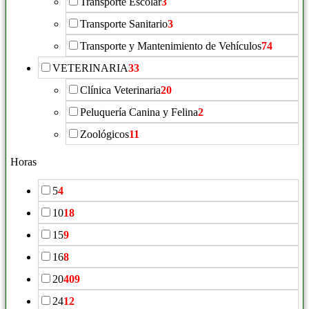
Transporte Escolar
3
Transporte Sanitario
3
Transporte y Mantenimiento de Vehículos
74
VETERINARIA
33
Clínica Veterinaria
20
Peluquería Canina y Felina
2
Zoológicos
11
Horas
5
4
10
18
15
9
16
8
20
409
24
12