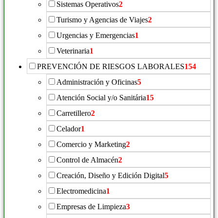
Sistemas Operativos
2
Turismo y Agencias de Viajes
2
Urgencias y Emergencias
1
Veterinaria
1
PREVENCIÓN DE RIESGOS LABORALES
154
Administración y Oficinas
5
Atención Social y/o Sanitária
15
Carretillero
2
Celador
1
Comercio y Marketing
2
Control de Almacén
2
Creación, Diseño y Edición Digital
5
Electromedicina
1
Empresas de Limpieza
3