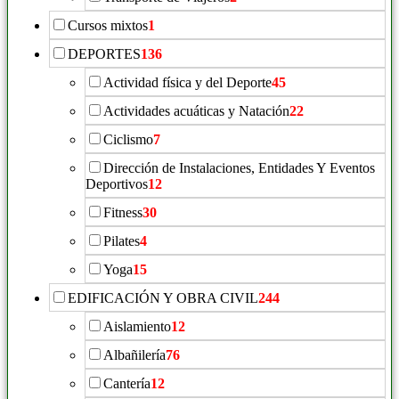
Cursos mixtos
1
DEPORTES
136
Actividad física y del Deporte
45
Actividades acuáticas y Natación
22
Ciclismo
7
Dirección de Instalaciones, Entidades Y Eventos
Deportivos
12
Fitness
30
Pilates
4
Yoga
15
EDIFICACIÓN Y OBRA CIVIL
244
Aislamiento
12
Albañilería
76
Cantería
12