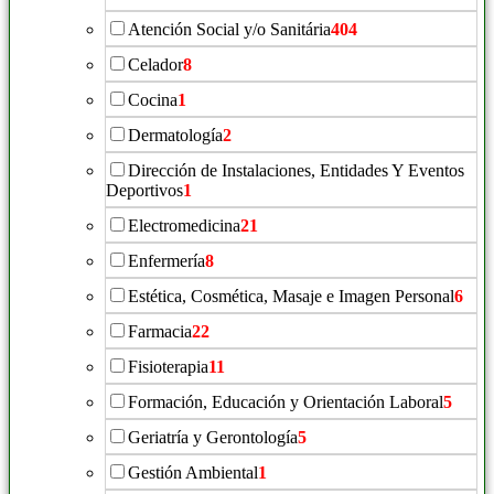
Atención Social y/o Sanitária
404
Celador
8
Cocina
1
Dermatología
2
Dirección de Instalaciones, Entidades Y Eventos
Deportivos
1
Electromedicina
21
Enfermería
8
Estética, Cosmética, Masaje e Imagen Personal
6
Farmacia
22
Fisioterapia
11
Formación, Educación y Orientación Laboral
5
Geriatría y Gerontología
5
Gestión Ambiental
1