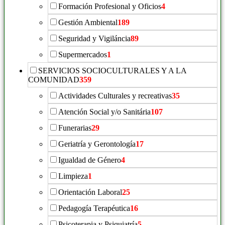
Formación Profesional y Oficios
4
Gestión Ambiental
189
Seguridad y Vigiláncia
89
Supermercados
1
SERVICIOS SOCIOCULTURALES Y A LA
COMUNIDAD
359
Actividades Culturales y recreativas
35
Atención Social y/o Sanitária
107
Funerarias
29
Geriatría y Gerontología
17
Igualdad de Género
4
Limpieza
1
Orientación Laboral
25
Pedagogía Terapéutica
16
Psicoterapia y Psiquiatría
5