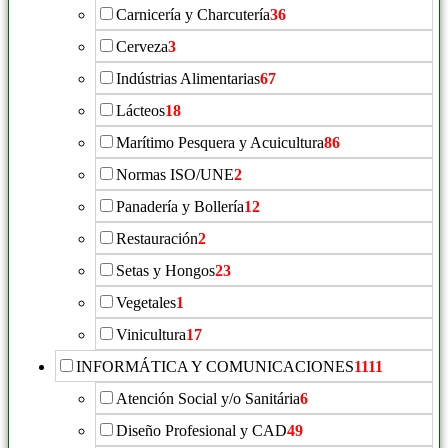
Carnicería y Charcutería
36
Cerveza
3
Indústrias Alimentarias
67
Lácteos
18
Marítimo Pesquera y Acuicultura
86
Normas ISO/UNE
2
Panadería y Bollería
12
Restauración
2
Setas y Hongos
23
Vegetales
1
Vinicultura
17
INFORMÁTICA Y COMUNICACIONES
1111
Atención Social y/o Sanitária
6
Diseño Profesional y CAD
49