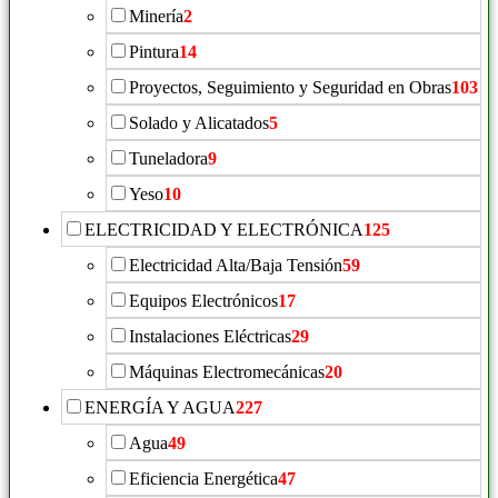
Minería
2
Pintura
14
Proyectos, Seguimiento y Seguridad en Obras
103
Solado y Alicatados
5
Tuneladora
9
Yeso
10
ELECTRICIDAD Y ELECTRÓNICA
125
Electricidad Alta/Baja Tensión
59
Equipos Electrónicos
17
Instalaciones Eléctricas
29
Máquinas Electromecánicas
20
ENERGÍA Y AGUA
227
Agua
49
Eficiencia Energética
47