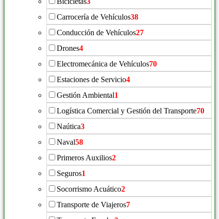
Bicicletas
3
Carrocería de Vehículos
38
Conducción de Vehículos
27
Drones
4
Electromecánica de Vehículos
70
Estaciones de Servicio
4
Gestión Ambiental
1
Logística Comercial y Gestión del Transporte
70
Naútica
3
Naval
58
Primeros Auxilios
2
Seguros
1
Socorrismo Acuático
2
Transporte de Viajeros
7