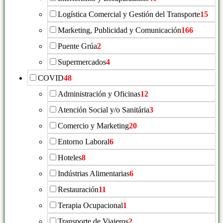
Logística Comercial y Gestión del Transporte
15
Marketing, Publicidad y Comunicación
166
Puente Grúa
2
Supermercados
4
COVID
48
Administración y Oficinas
12
Atención Social y/o Sanitária
3
Comercio y Marketing
20
Entorno Laboral
6
Hoteles
8
Indústrias Alimentarias
6
Restauración
11
Terapia Ocupacional
1
Transporte de Viajeros
2