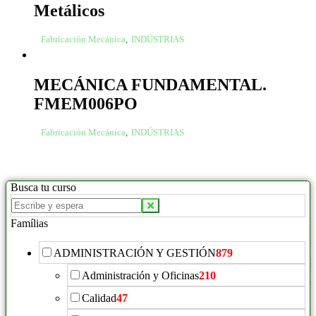
Metálicos
Fabricación Mecánica
,
INDÚSTRIAS
MECÁNICA FUNDAMENTAL.
FMEM006PO
Fabricación Mecánica
,
INDÚSTRIAS
Busca tu curso
Buscar
productos:
Famílias
ADMINISTRACIÓN Y GESTIÓN
879
Administración y Oficinas
210
Calidad
47