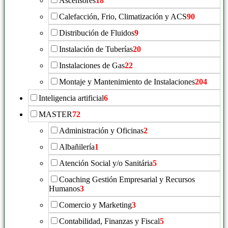
Ascensores
18
Calefacción, Frio, Climatización y ACS
90
Distribución de Fluidos
9
Instalación de Tuberías
20
Instalaciones de Gas
22
Montaje y Mantenimiento de Instalaciones
204
Inteligencia artificial
6
MASTER
72
Administración y Oficinas
2
Albañilería
1
Atención Social y/o Sanitária
5
Coaching Gestión Empresarial y Recursos
Humanos
3
Comercio y Marketing
3
Contabilidad, Finanzas y Fiscal
5