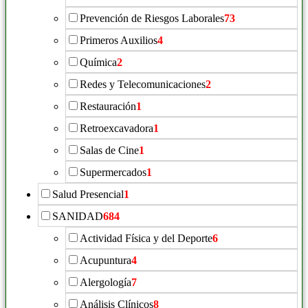
Prevención de Riesgos Laborales
73
Primeros Auxilios
4
Química
2
Redes y Telecomunicaciones
2
Restauración
1
Retroexcavadora
1
Salas de Cine
1
Supermercados
1
Salud Presencial
1
SANIDAD
684
Actividad Física y del Deporte
6
Acupuntura
4
Alergología
7
Análisis Clínicos
8