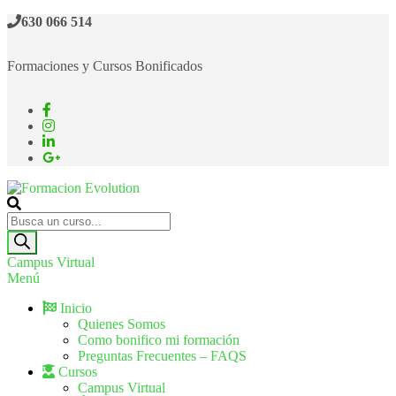
Saltar
630 066 514
al
contenido
Formaciones y Cursos Bonificados
Formacion Evolution
Cursos de formación continua
Búsqueda
de
productos
Campus Virtual
Menú
Inicio
Quienes Somos
Como bonifico mi formación
Preguntas Frecuentes – FAQS
Cursos
Campus Virtual