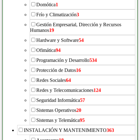
Domótica
1
Frío y Climatización
3
Gestión Empresarial, Dirección y Recursos
Humanos
19
Hardware y Software
54
Ofimática
94
Programación y Desarrollo
534
Protección de Datos
16
Redes Sociales
64
Redes y Telecomunicaciones
124
Seguridad Informática
57
Sistemas Operativos
20
Sistemas y Telemática
95
INSTALACIÓN Y MANTENIMIENTO
363