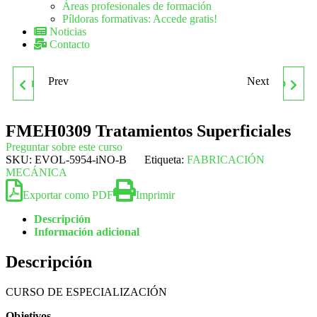
Áreas profesionales de formación
Píldoras formativas: Accede gratis!
Noticias
Contacto
Prev
Next
FMEH0209 MECANIZADO
FMEH0409 MECANIZADO
POR CORTE Y
POR ABRASIÓN,
FMEH0309 Tratamientos Superficiales
Preguntar sobre este curso
CONFORMADO
ELECTROEROSIÓN Y
SKU:
EVOL-5954-iNO-B
Etiqueta:
FABRICACIÓN
MECÁNICA
PROCEDIMIENTOS
Exportar como PDF
Imprimir
Descripción
ESPECIALES
Información adicional
Descripción
CURSO DE ESPECIALIZACIÓN
Objetivos