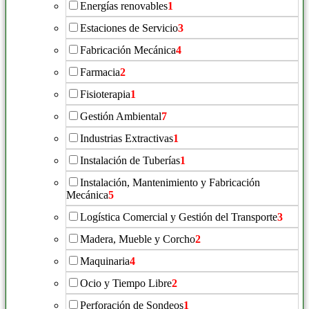
Energías renovables
1
Estaciones de Servicio
3
Fabricación Mecánica
4
Farmacia
2
Fisioterapia
1
Gestión Ambiental
7
Industrias Extractivas
1
Instalación de Tuberías
1
Instalación, Mantenimiento y Fabricación
Mecánica
5
Logística Comercial y Gestión del Transporte
3
Madera, Mueble y Corcho
2
Maquinaria
4
Ocio y Tiempo Libre
2
Perforación de Sondeos
1