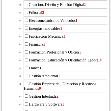
Creación, Diseño y Edición Digital
2
Editorial
2
Electromecánica de Vehículos
1
Energías renovables
1
Fabricación Mecánica
1
Farmacia
1
Formación Profesional y Oficios
3
Formación, Educación y Orientación Laboral
4
Francés
1
Gestión Ambiental
1
Gestión Empresarial, Dirección y Recursos
Humanos
9
Gestión Integrada
2
Hardware y Software
3