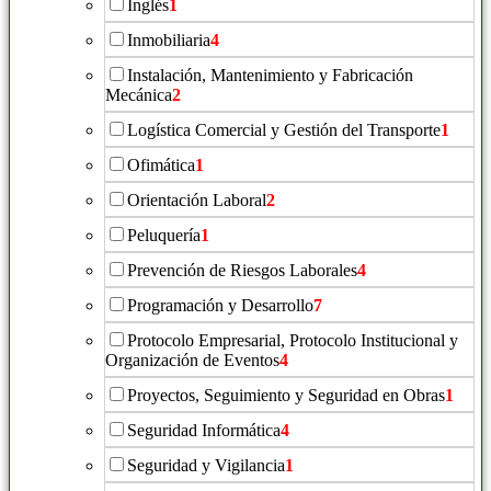
Inglés
1
Inmobiliaria
4
Instalación, Mantenimiento y Fabricación
Mecánica
2
Logística Comercial y Gestión del Transporte
1
Ofimática
1
Orientación Laboral
2
Peluquería
1
Prevención de Riesgos Laborales
4
Programación y Desarrollo
7
Protocolo Empresarial, Protocolo Institucional y
Organización de Eventos
4
Proyectos, Seguimiento y Seguridad en Obras
1
Seguridad Informática
4
Seguridad y Vigilancia
1