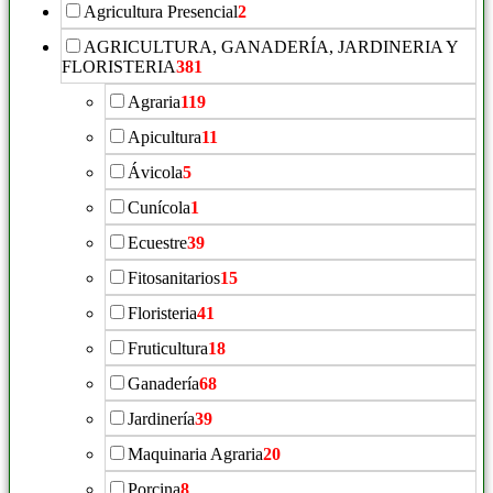
Agricultura Presencial
2
AGRICULTURA, GANADERÍA, JARDINERIA Y
FLORISTERIA
381
Agraria
119
Apicultura
11
Ávicola
5
Cunícola
1
Ecuestre
39
Fitosanitarios
15
Floristeria
41
Fruticultura
18
Ganadería
68
Jardinería
39
Maquinaria Agraria
20
Porcina
8