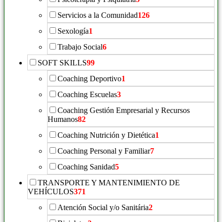
Servicios a la Comunidad
126
Sexología
1
Trabajo Social
6
SOFT SKILLS
99
Coaching Deportivo
1
Coaching Escuelas
3
Coaching Gestión Empresarial y Recursos
Humanos
82
Coaching Nutrición y Dietética
1
Coaching Personal y Familiar
7
Coaching Sanidad
5
TRANSPORTE Y MANTENIMIENTO DE
VEHÍCULOS
371
Atención Social y/o Sanitária
2