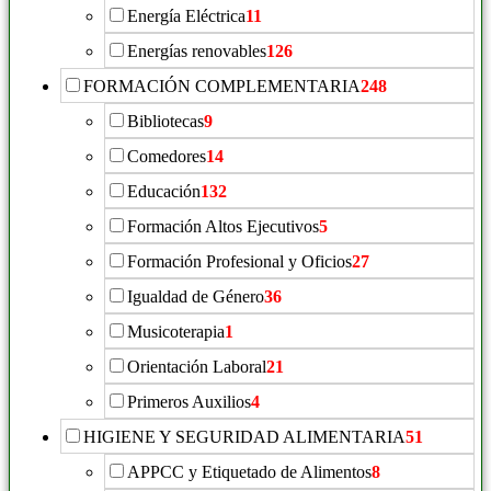
Energía Eléctrica
11
Energías renovables
126
FORMACIÓN COMPLEMENTARIA
248
Bibliotecas
9
Comedores
14
Educación
132
Formación Altos Ejecutivos
5
Formación Profesional y Oficios
27
Igualdad de Género
36
Musicoterapia
1
Orientación Laboral
21
Primeros Auxilios
4
HIGIENE Y SEGURIDAD ALIMENTARIA
51
APPCC y Etiquetado de Alimentos
8