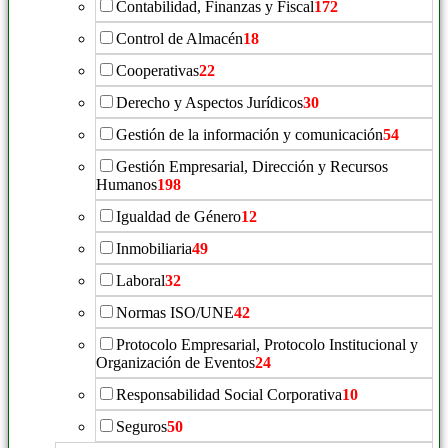
Contabilidad, Finanzas y Fiscal
172
Control de Almacén
18
Cooperativas
22
Derecho y Aspectos Jurídicos
30
Gestión de la información y comunicación
54
Gestión Empresarial, Dirección y Recursos
Humanos
198
Igualdad de Género
12
Inmobiliaria
49
Laboral
32
Normas ISO/UNE
42
Protocolo Empresarial, Protocolo Institucional y
Organización de Eventos
24
Responsabilidad Social Corporativa
10
Seguros
50