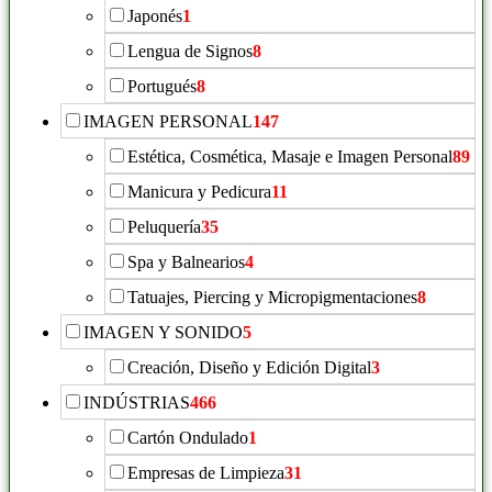
Japonés
1
Lengua de Signos
8
Portugués
8
IMAGEN PERSONAL
147
Estética, Cosmética, Masaje e Imagen Personal
89
Manicura y Pedicura
11
Peluquería
35
Spa y Balnearios
4
Tatuajes, Piercing y Micropigmentaciones
8
IMAGEN Y SONIDO
5
Creación, Diseño y Edición Digital
3
INDÚSTRIAS
466
Cartón Ondulado
1
Empresas de Limpieza
31