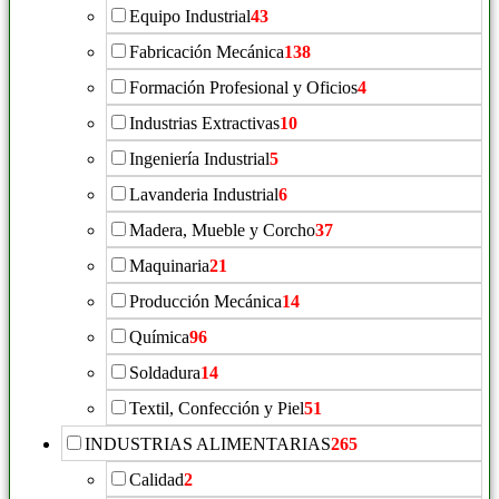
Equipo Industrial
43
Fabricación Mecánica
138
Formación Profesional y Oficios
4
Industrias Extractivas
10
Ingeniería Industrial
5
Lavanderia Industrial
6
Madera, Mueble y Corcho
37
Maquinaria
21
Producción Mecánica
14
Química
96
Soldadura
14
Textil, Confección y Piel
51
INDUSTRIAS ALIMENTARIAS
265
Calidad
2