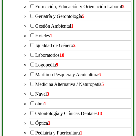
Formación, Educación y Orientación Laboral
5
Geriatría y Gerontología
5
Gestión Ambiental
1
Hoteles
1
Igualdad de Género
2
Laboratorios
18
Logopedia
9
Marítimo Pesquera y Acuicultura
6
Medicina Alternativa / Naturopatía
5
Naval
3
obra
1
Odontología y Clínicas Dentales
13
Óptica
3
Pediatría y Puericultura
1