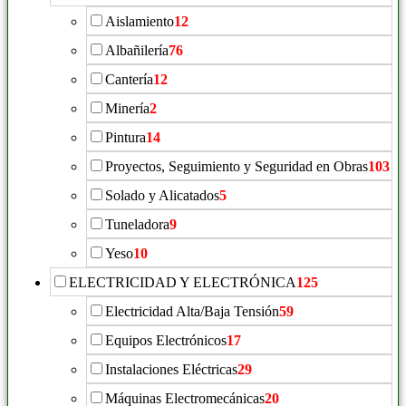
Aislamiento
12
Albañilería
76
Cantería
12
Minería
2
Pintura
14
Proyectos, Seguimiento y Seguridad en Obras
103
Solado y Alicatados
5
Tuneladora
9
Yeso
10
ELECTRICIDAD Y ELECTRÓNICA
125
Electricidad Alta/Baja Tensión
59
Equipos Electrónicos
17
Instalaciones Eléctricas
29
Máquinas Electromecánicas
20