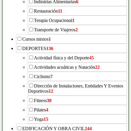
Indústrias Alimentarias
6
Restauración
11
Terapia Ocupacional
1
Transporte de Viajeros
2
Cursos mixtos
1
DEPORTES
136
Actividad física y del Deporte
45
Actividades acuáticas y Natación
22
Ciclismo
7
Dirección de Instalaciones, Entidades Y Eventos
Deportivos
12
Fitness
30
Pilates
4
Yoga
15
EDIFICACIÓN Y OBRA CIVIL
244