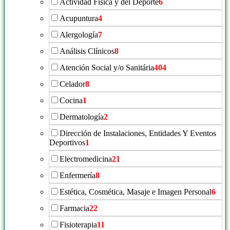
Actividad Física y del Deporte
6
Acupuntura
4
Alergología
7
Análisis Clínicos
8
Atención Social y/o Sanitária
404
Celador
8
Cocina
1
Dermatología
2
Dirección de Instalaciones, Entidades Y Eventos
Deportivos
1
Electromedicina
21
Enfermería
8
Estética, Cosmética, Masaje e Imagen Personal
6
Farmacia
22
Fisioterapia
11