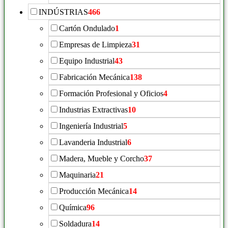
INDÚSTRIAS
466
Cartón Ondulado
1
Empresas de Limpieza
31
Equipo Industrial
43
Fabricación Mecánica
138
Formación Profesional y Oficios
4
Industrias Extractivas
10
Ingeniería Industrial
5
Lavanderia Industrial
6
Madera, Mueble y Corcho
37
Maquinaria
21
Producción Mecánica
14
Química
96
Soldadura
14