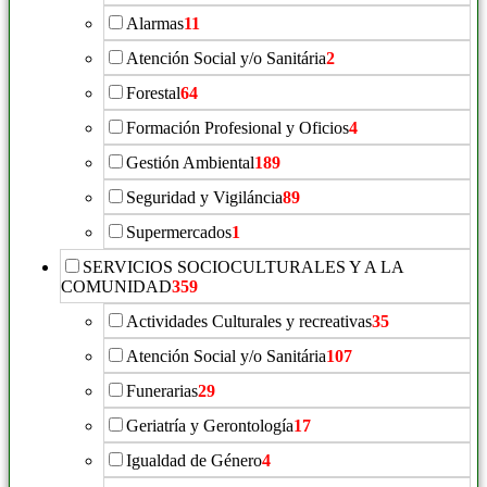
Alarmas
11
Atención Social y/o Sanitária
2
Forestal
64
Formación Profesional y Oficios
4
Gestión Ambiental
189
Seguridad y Vigiláncia
89
Supermercados
1
SERVICIOS SOCIOCULTURALES Y A LA
COMUNIDAD
359
Actividades Culturales y recreativas
35
Atención Social y/o Sanitária
107
Funerarias
29
Geriatría y Gerontología
17
Igualdad de Género
4