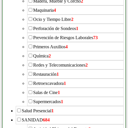
Madera, Mueble y Corcho
2
Maquinaria
4
Ocio y Tiempo Libre
2
Perforación de Sondeos
1
Prevención de Riesgos Laborales
73
Primeros Auxilios
4
Química
2
Redes y Telecomunicaciones
2
Restauración
1
Retroexcavadora
1
Salas de Cine
1
Supermercados
1
Salud Presencial
1
SANIDAD
684