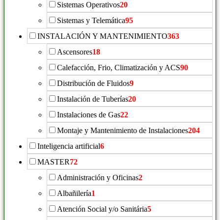
Sistemas Operativos
20
Sistemas y Telemática
95
INSTALACIÓN Y MANTENIMIENTO
363
Ascensores
18
Calefacción, Frio, Climatización y ACS
90
Distribución de Fluidos
9
Instalación de Tuberías
20
Instalaciones de Gas
22
Montaje y Mantenimiento de Instalaciones
204
Inteligencia artificial
6
MASTER
72
Administración y Oficinas
2
Albañilería
1
Atención Social y/o Sanitária
5