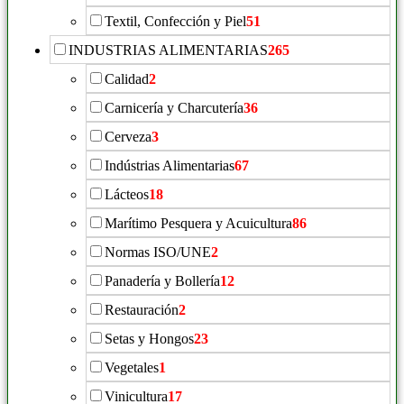
Textil, Confección y Piel
51
INDUSTRIAS ALIMENTARIAS
265
Calidad
2
Carnicería y Charcutería
36
Cerveza
3
Indústrias Alimentarias
67
Lácteos
18
Marítimo Pesquera y Acuicultura
86
Normas ISO/UNE
2
Panadería y Bollería
12
Restauración
2
Setas y Hongos
23
Vegetales
1
Vinicultura
17