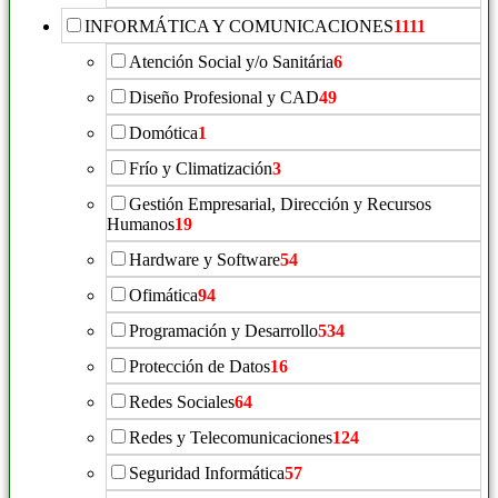
INFORMÁTICA Y COMUNICACIONES
1111
Atención Social y/o Sanitária
6
Diseño Profesional y CAD
49
Domótica
1
Frío y Climatización
3
Gestión Empresarial, Dirección y Recursos
Humanos
19
Hardware y Software
54
Ofimática
94
Programación y Desarrollo
534
Protección de Datos
16
Redes Sociales
64
Redes y Telecomunicaciones
124
Seguridad Informática
57