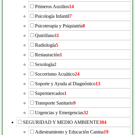
Primeros Auxilios
14
Psicología Infantil
7
Psicoterapia y Psiquiatría
8
Quirófano
11
Radiología
5
Restauración
1
Sexología
2
Socorrismo Acuático
24
Soporte y Ayuda al Diagnóstico
13
Supermercados
1
Transporte Sanitario
9
Urgencias y Emergencias
32
SEGURIDAD Y MEDIO AMBIENTE
384
Adiestramiento y Educación Canina
19