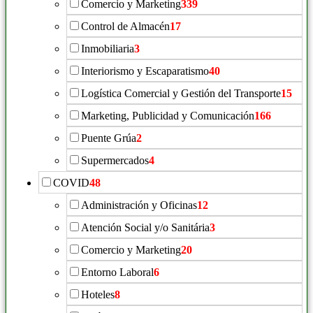
Comercio y Marketing
339
Control de Almacén
17
Inmobiliaria
3
Interiorismo y Escaparatismo
40
Logística Comercial y Gestión del Transporte
15
Marketing, Publicidad y Comunicación
166
Puente Grúa
2
Supermercados
4
COVID
48
Administración y Oficinas
12
Atención Social y/o Sanitária
3
Comercio y Marketing
20
Entorno Laboral
6
Hoteles
8