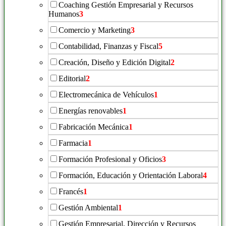
Coaching Gestión Empresarial y Recursos
Humanos
3
Comercio y Marketing
3
Contabilidad, Finanzas y Fiscal
5
Creación, Diseño y Edición Digital
2
Editorial
2
Electromecánica de Vehículos
1
Energías renovables
1
Fabricación Mecánica
1
Farmacia
1
Formación Profesional y Oficios
3
Formación, Educación y Orientación Laboral
4
Francés
1
Gestión Ambiental
1
Gestión Empresarial, Dirección y Recursos