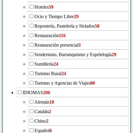
Hoteles
59
Ocio y Tiempo Libre
29
Repostería, Pastelería y Helados
58
Restauración
116
Restauración presencial
1
Senderismo, Barranquismo y Espelelogía
29
Sumillería
24
Turismo Rural
24
Turismo y Agencias de Viajes
80
IDIOMAS
206
Alemán
18
Catalán
2
Chino
2
Español
6