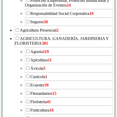
Protocolo Empresarial, Protocolo Institucional y
Organización de Eventos
24
Responsabilidad Social Corporativa
10
Seguros
50
Agricultura Presencial
2
AGRICULTURA, GANADERÍA, JARDINERIA Y
FLORISTERIA
381
Agraria
119
Apicultura
11
Ávicola
5
Cunícola
1
Ecuestre
39
Fitosanitarios
15
Floristeria
41
Fruticultura
18