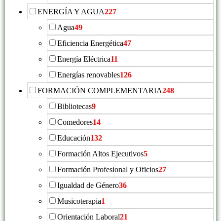
ENERGÍA Y AGUA
227
Agua
49
Eficiencia Energética
47
Energía Eléctrica
11
Energías renovables
126
FORMACIÓN COMPLEMENTARIA
248
Bibliotecas
9
Comedores
14
Educación
132
Formación Altos Ejecutivos
5
Formación Profesional y Oficios
27
Igualdad de Género
36
Musicoterapia
1
Orientación Laboral
21