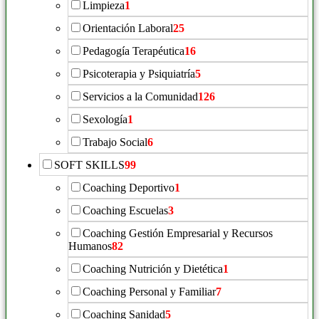
Limpieza
1
Orientación Laboral
25
Pedagogía Terapéutica
16
Psicoterapia y Psiquiatría
5
Servicios a la Comunidad
126
Sexología
1
Trabajo Social
6
SOFT SKILLS
99
Coaching Deportivo
1
Coaching Escuelas
3
Coaching Gestión Empresarial y Recursos
Humanos
82
Coaching Nutrición y Dietética
1
Coaching Personal y Familiar
7
Coaching Sanidad
5