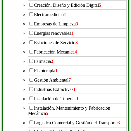
Creación, Diseño y Edición Digital
5
Electromedicina
1
Empresas de Limpieza
3
Energías renovables
1
Estaciones de Servicio
3
Fabricación Mecánica
4
Farmacia
2
Fisioterapia
1
Gestión Ambiental
7
Industrias Extractivas
1
Instalación de Tuberías
1
Instalación, Mantenimiento y Fabricación
Mecánica
5
Logística Comercial y Gestión del Transporte
3