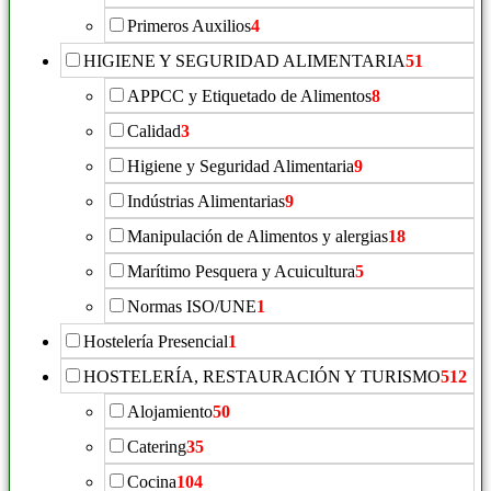
Primeros Auxilios
4
HIGIENE Y SEGURIDAD ALIMENTARIA
51
APPCC y Etiquetado de Alimentos
8
Calidad
3
Higiene y Seguridad Alimentaria
9
Indústrias Alimentarias
9
Manipulación de Alimentos y alergias
18
Marítimo Pesquera y Acuicultura
5
Normas ISO/UNE
1
Hostelería Presencial
1
HOSTELERÍA, RESTAURACIÓN Y TURISMO
512
Alojamiento
50
Catering
35
Cocina
104