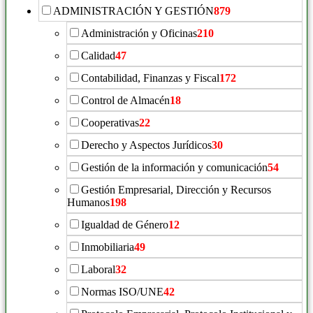
ADMINISTRACIÓN Y GESTIÓN
879
Administración y Oficinas
210
Calidad
47
Contabilidad, Finanzas y Fiscal
172
Control de Almacén
18
Cooperativas
22
Derecho y Aspectos Jurídicos
30
Gestión de la información y comunicación
54
Gestión Empresarial, Dirección y Recursos
Humanos
198
Igualdad de Género
12
Inmobiliaria
49
Laboral
32
Normas ISO/UNE
42