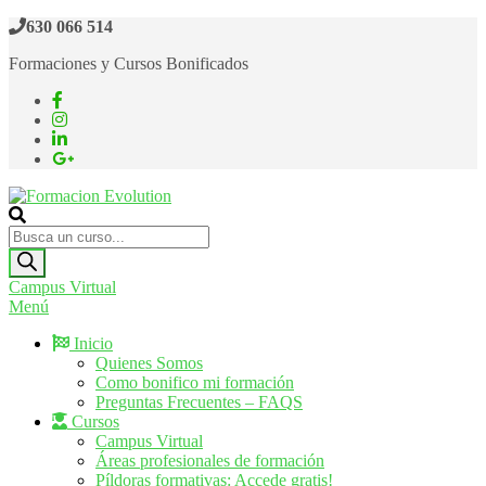
Saltar
630 066 514
al
Formaciones y Cursos Bonificados
contenido
Formacion Evolution
Cursos de formación continua
Búsqueda
de
productos
Campus Virtual
Menú
Inicio
Quienes Somos
Como bonifico mi formación
Preguntas Frecuentes – FAQS
Cursos
Campus Virtual
Áreas profesionales de formación
Píldoras formativas: Accede gratis!