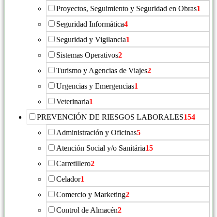
Proyectos, Seguimiento y Seguridad en Obras
1
Seguridad Informática
4
Seguridad y Vigilancia
1
Sistemas Operativos
2
Turismo y Agencias de Viajes
2
Urgencias y Emergencias
1
Veterinaria
1
PREVENCIÓN DE RIESGOS LABORALES
154
Administración y Oficinas
5
Atención Social y/o Sanitária
15
Carretillero
2
Celador
1
Comercio y Marketing
2
Control de Almacén
2