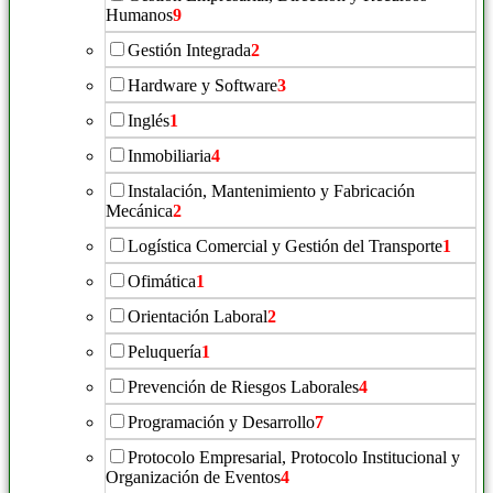
Humanos
9
Gestión Integrada
2
Hardware y Software
3
Inglés
1
Inmobiliaria
4
Instalación, Mantenimiento y Fabricación
Mecánica
2
Logística Comercial y Gestión del Transporte
1
Ofimática
1
Orientación Laboral
2
Peluquería
1
Prevención de Riesgos Laborales
4
Programación y Desarrollo
7
Protocolo Empresarial, Protocolo Institucional y
Organización de Eventos
4