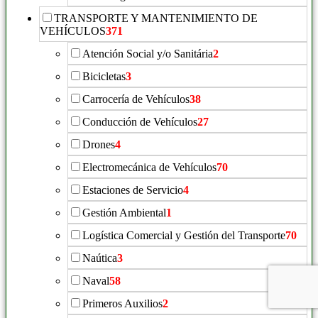
TRANSPORTE Y MANTENIMIENTO DE
VEHÍCULOS
371
Atención Social y/o Sanitária
2
Bicicletas
3
Carrocería de Vehículos
38
Conducción de Vehículos
27
Drones
4
Electromecánica de Vehículos
70
Estaciones de Servicio
4
Gestión Ambiental
1
Logística Comercial y Gestión del Transporte
70
Naútica
3
Naval
58
Primeros Auxilios
2