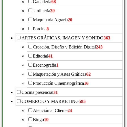
Ganadería
68
Jardinería
39
Maquinaria Agraria
20
Porcina
8
ARTES GRÁFICAS, IMAGEN Y SONIDO
363
Creación, Diseño y Edición Digital
243
Editorial
41
Escenografía
1
Maquetación y Artes Gráficas
62
Producción Cinematográfica
16
Cocina presencial
31
COMERCIO Y MARKETING
585
Atención al Cliente
24
Bingo
10