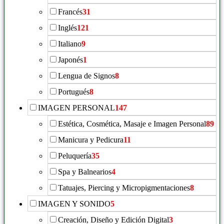
Francés
31
Inglés
121
Italiano
9
Japonés
1
Lengua de Signos
8
Portugués
8
IMAGEN PERSONAL
147
Estética, Cosmética, Masaje e Imagen Personal
89
Manicura y Pedicura
11
Peluquería
35
Spa y Balnearios
4
Tatuajes, Piercing y Micropigmentaciones
8
IMAGEN Y SONIDO
5
Creación, Diseño y Edición Digital
3