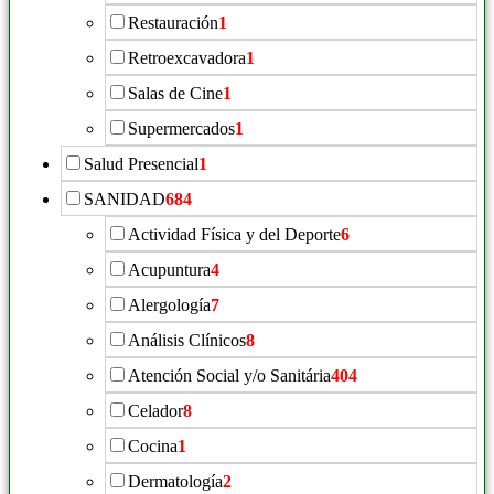
Restauración
1
Retroexcavadora
1
Salas de Cine
1
Supermercados
1
Salud Presencial
1
SANIDAD
684
Actividad Física y del Deporte
6
Acupuntura
4
Alergología
7
Análisis Clínicos
8
Atención Social y/o Sanitária
404
Celador
8
Cocina
1
Dermatología
2