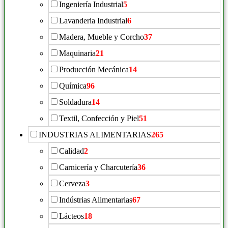
Ingeniería Industrial
5
Lavanderia Industrial
6
Madera, Mueble y Corcho
37
Maquinaria
21
Producción Mecánica
14
Química
96
Soldadura
14
Textil, Confección y Piel
51
INDUSTRIAS ALIMENTARIAS
265
Calidad
2
Carnicería y Charcutería
36
Cerveza
3
Indústrias Alimentarias
67
Lácteos
18