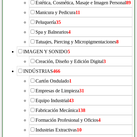
Estética, Cosmética, Masaje e Imagen Personal
89
Manicura y Pedicura
11
Peluquería
35
Spa y Balnearios
4
Tatuajes, Piercing y Micropigmentaciones
8
IMAGEN Y SONIDO
5
Creación, Diseño y Edición Digital
3
INDÚSTRIAS
466
Cartón Ondulado
1
Empresas de Limpieza
31
Equipo Industrial
43
Fabricación Mecánica
138
Formación Profesional y Oficios
4
Industrias Extractivas
10