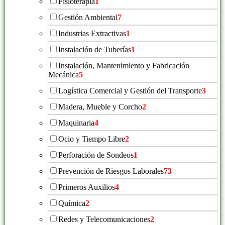
Fisioterapia
1
Gestión Ambiental
7
Industrias Extractivas
1
Instalación de Tuberías
1
Instalación, Mantenimiento y Fabricación
Mecánica
5
Logística Comercial y Gestión del Transporte
3
Madera, Mueble y Corcho
2
Maquinaria
4
Ocio y Tiempo Libre
2
Perforación de Sondeos
1
Prevención de Riesgos Laborales
73
Primeros Auxilios
4
Química
2
Redes y Telecomunicaciones
2