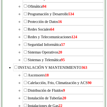
Ofimática
94
Programación y Desarrollo
534
Protección de Datos
16
Redes Sociales
64
Redes y Telecomunicaciones
124
Seguridad Informática
57
Sistemas Operativos
20
Sistemas y Telemática
95
INSTALACIÓN Y MANTENIMIENTO
363
Ascensores
18
Calefacción, Frio, Climatización y ACS
90
Distribución de Fluidos
9
Instalación de Tuberías
20
Instalaciones de Gas
22