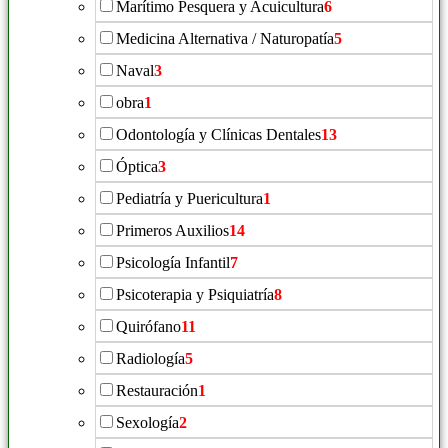
Marítimo Pesquera y Acuicultura
6
Medicina Alternativa / Naturopatía
5
Naval
3
obra
1
Odontología y Clínicas Dentales
13
Óptica
3
Pediatría y Puericultura
1
Primeros Auxilios
14
Psicología Infantil
7
Psicoterapia y Psiquiatría
8
Quirófano
11
Radiología
5
Restauración
1
Sexología
2