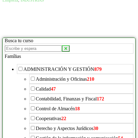
Limpieza
,
INDÚSTRIAS
Busca tu curso
Famílias
ADMINISTRACIÓN Y GESTIÓN
879
Administración y Oficinas
210
Calidad
47
Contabilidad, Finanzas y Fiscal
172
Control de Almacén
18
Cooperativas
22
Derecho y Aspectos Jurídicos
30