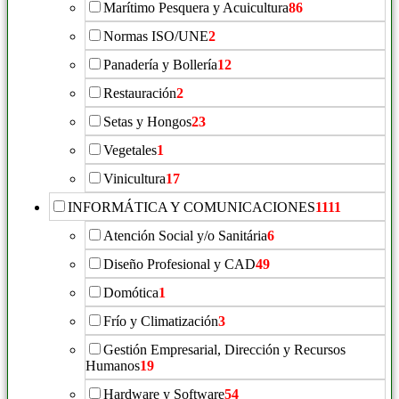
Marítimo Pesquera y Acuicultura
86
Normas ISO/UNE
2
Panadería y Bollería
12
Restauración
2
Setas y Hongos
23
Vegetales
1
Vinicultura
17
INFORMÁTICA Y COMUNICACIONES
1111
Atención Social y/o Sanitária
6
Diseño Profesional y CAD
49
Domótica
1
Frío y Climatización
3
Gestión Empresarial, Dirección y Recursos
Humanos
19
Hardware y Software
54