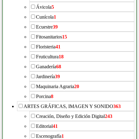
Ávicola
5
Cunícola
1
Ecuestre
39
Fitosanitarios
15
Floristeria
41
Fruticultura
18
Ganadería
68
Jardinería
39
Maquinaria Agraria
20
Porcina
8
ARTES GRÁFICAS, IMAGEN Y SONIDO
363
Creación, Diseño y Edición Digital
243
Editorial
41
Escenografía
1