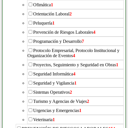
Ofimática
1
Orientación Laboral
2
Peluquería
1
Prevención de Riesgos Laborales
4
Programación y Desarrollo
7
Protocolo Empresarial, Protocolo Institucional y
Organización de Eventos
4
Proyectos, Seguimiento y Seguridad en Obras
1
Seguridad Informática
4
Seguridad y Vigilancia
1
Sistemas Operativos
2
Turismo y Agencias de Viajes
2
Urgencias y Emergencias
1
Veterinaria
1