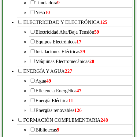
Tuneladora
9
Yeso
10
ELECTRICIDAD Y ELECTRÓNICA
125
Electricidad Alta/Baja Tensión
59
Equipos Electrónicos
17
Instalaciones Eléctricas
29
Máquinas Electromecánicas
20
ENERGÍA Y AGUA
227
Agua
49
Eficiencia Energética
47
Energía Eléctrica
11
Energías renovables
126
FORMACIÓN COMPLEMENTARIA
248
Bibliotecas
9