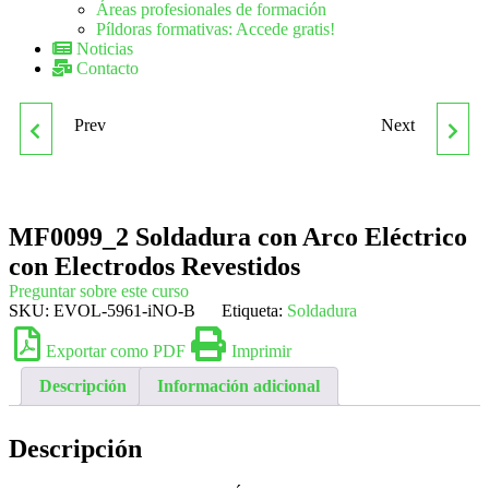
Áreas profesionales de formación
Píldoras formativas: Accede gratis!
Noticias
Contacto
Prev
Next
MAPU0210 GESTIÓN DE
OPERACIONES
LA PRODUCCIÓN DE
AUXILIARES DE
MF0099_2 Soldadura con Arco Eléctrico
ENGORDE EN
SERVICIOS
con Electrodos Revestidos
ACUICULTURA
ADMINISTRATIVOS Y
Preguntar sobre este curso
SKU:
EVOL-5961-iNO-B
Etiqueta:
Soldadura
GENERALES
Exportar como PDF
Imprimir
Descripción
Información adicional
Descripción