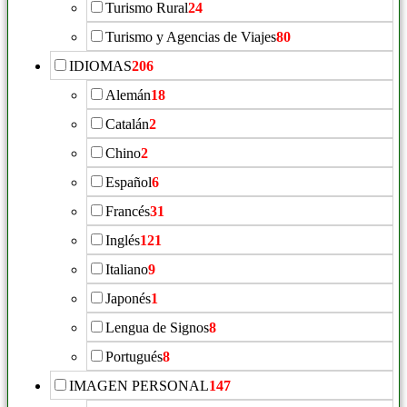
Turismo Rural
24
Turismo y Agencias de Viajes
80
IDIOMAS
206
Alemán
18
Catalán
2
Chino
2
Español
6
Francés
31
Inglés
121
Italiano
9
Japonés
1
Lengua de Signos
8
Portugués
8
IMAGEN PERSONAL
147