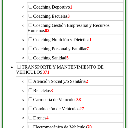
Coaching Deportivo
1
Coaching Escuelas
3
Coaching Gestión Empresarial y Recursos
Humanos
82
Coaching Nutrición y Dietética
1
Coaching Personal y Familiar
7
Coaching Sanidad
5
TRANSPORTE Y MANTENIMIENTO DE
VEHÍCULOS
371
Atención Social y/o Sanitária
2
Bicicletas
3
Carrocería de Vehículos
38
Conducción de Vehículos
27
Drones
4
Electromecánica de Vehículos
70