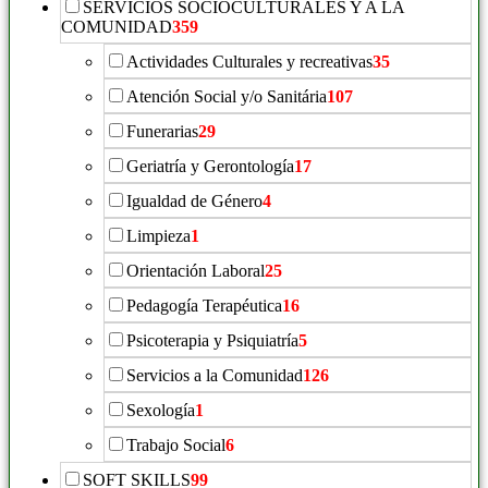
SERVICIOS SOCIOCULTURALES Y A LA
COMUNIDAD
359
Actividades Culturales y recreativas
35
Atención Social y/o Sanitária
107
Funerarias
29
Geriatría y Gerontología
17
Igualdad de Género
4
Limpieza
1
Orientación Laboral
25
Pedagogía Terapéutica
16
Psicoterapia y Psiquiatría
5
Servicios a la Comunidad
126
Sexología
1
Trabajo Social
6
SOFT SKILLS
99