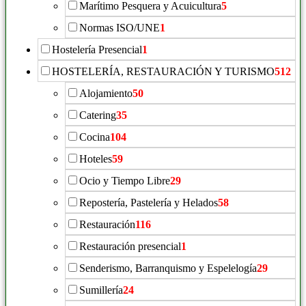
Marítimo Pesquera y Acuicultura
5
Normas ISO/UNE
1
Hostelería Presencial
1
HOSTELERÍA, RESTAURACIÓN Y TURISMO
512
Alojamiento
50
Catering
35
Cocina
104
Hoteles
59
Ocio y Tiempo Libre
29
Repostería, Pastelería y Helados
58
Restauración
116
Restauración presencial
1
Senderismo, Barranquismo y Espelelogía
29
Sumillería
24