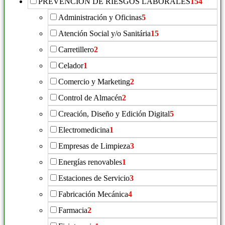
PREVENCIÓN DE RIESGOS LABORALES
154
Administración y Oficinas
5
Atención Social y/o Sanitária
15
Carretillero
2
Celador
1
Comercio y Marketing
2
Control de Almacén
2
Creación, Diseño y Edición Digital
5
Electromedicina
1
Empresas de Limpieza
3
Energías renovables
1
Estaciones de Servicio
3
Fabricación Mecánica
4
Farmacia
2