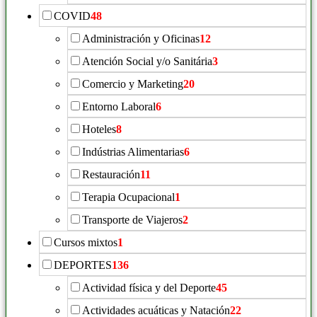
COVID
48
Administración y Oficinas
12
Atención Social y/o Sanitária
3
Comercio y Marketing
20
Entorno Laboral
6
Hoteles
8
Indústrias Alimentarias
6
Restauración
11
Terapia Ocupacional
1
Transporte de Viajeros
2
Cursos mixtos
1
DEPORTES
136
Actividad física y del Deporte
45
Actividades acuáticas y Natación
22