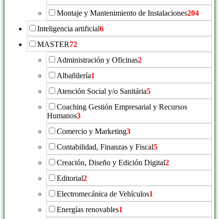
Montaje y Mantenimiento de Instalaciones
204
Inteligencia artificial
6
MASTER
72
Administración y Oficinas
2
Albañilería
1
Atención Social y/o Sanitária
5
Coaching Gestión Empresarial y Recursos
Humanos
3
Comercio y Marketing
3
Contabilidad, Finanzas y Fiscal
5
Creación, Diseño y Edición Digital
2
Editorial
2
Electromecánica de Vehículos
1
Energías renovables
1