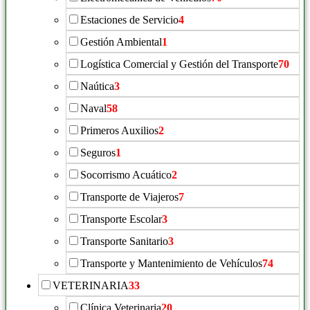
Estaciones de Servicio
4
Gestión Ambiental
1
Logística Comercial y Gestión del Transporte
70
Naútica
3
Naval
58
Primeros Auxilios
2
Seguros
1
Socorrismo Acuático
2
Transporte de Viajeros
7
Transporte Escolar
3
Transporte Sanitario
3
Transporte y Mantenimiento de Vehículos
74
VETERINARIA
33
Clínica Veterinaria
20