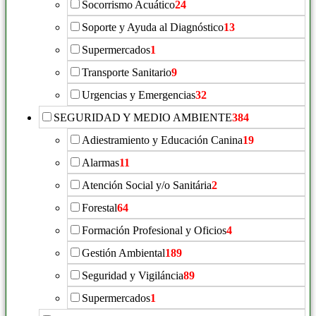
Socorrismo Acuático
24
Soporte y Ayuda al Diagnóstico
13
Supermercados
1
Transporte Sanitario
9
Urgencias y Emergencias
32
SEGURIDAD Y MEDIO AMBIENTE
384
Adiestramiento y Educación Canina
19
Alarmas
11
Atención Social y/o Sanitária
2
Forestal
64
Formación Profesional y Oficios
4
Gestión Ambiental
189
Seguridad y Vigiláncia
89
Supermercados
1