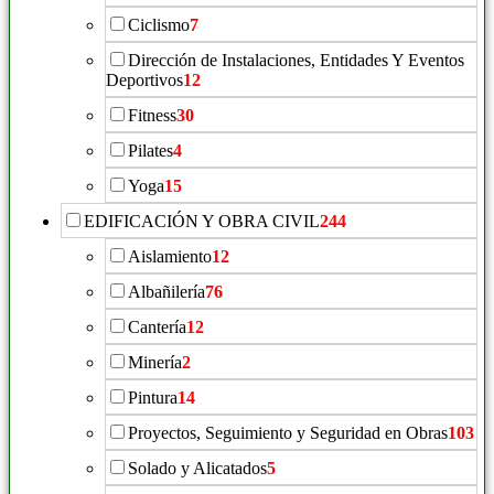
Ciclismo
7
Dirección de Instalaciones, Entidades Y Eventos
Deportivos
12
Fitness
30
Pilates
4
Yoga
15
EDIFICACIÓN Y OBRA CIVIL
244
Aislamiento
12
Albañilería
76
Cantería
12
Minería
2
Pintura
14
Proyectos, Seguimiento y Seguridad en Obras
103
Solado y Alicatados
5