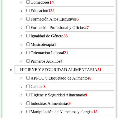
Comedores
14
Educación
132
Formación Altos Ejecutivos
5
Formación Profesional y Oficios
27
Igualdad de Género
36
Musicoterapia
1
Orientación Laboral
21
Primeros Auxilios
4
HIGIENE Y SEGURIDAD ALIMENTARIA
51
APPCC y Etiquetado de Alimentos
8
Calidad
3
Higiene y Seguridad Alimentaria
9
Indústrias Alimentarias
9
Manipulación de Alimentos y alergias
18