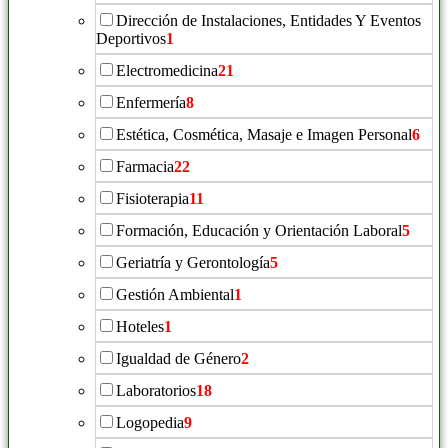
Dirección de Instalaciones, Entidades Y Eventos
Deportivos
1
Electromedicina
21
Enfermería
8
Estética, Cosmética, Masaje e Imagen Personal
6
Farmacia
22
Fisioterapia
11
Formación, Educación y Orientación Laboral
5
Geriatría y Gerontología
5
Gestión Ambiental
1
Hoteles
1
Igualdad de Género
2
Laboratorios
18
Logopedia
9