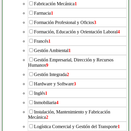
Fabricación Mecánica
1
Farmacia
1
Formación Profesional y Oficios
3
Formación, Educación y Orientación Laboral
4
Francés
1
Gestión Ambiental
1
Gestión Empresarial, Dirección y Recursos
Humanos
9
Gestión Integrada
2
Hardware y Software
3
Inglés
1
Inmobiliaria
4
Instalación, Mantenimiento y Fabricación
Mecánica
2
Logística Comercial y Gestión del Transporte
1