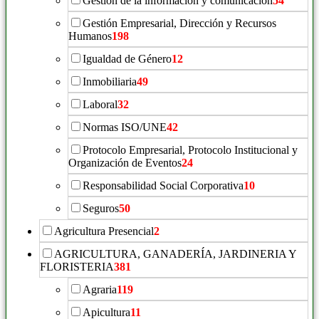
Gestión de la información y comunicación
54
Gestión Empresarial, Dirección y Recursos
Humanos
198
Igualdad de Género
12
Inmobiliaria
49
Laboral
32
Normas ISO/UNE
42
Protocolo Empresarial, Protocolo Institucional y
Organización de Eventos
24
Responsabilidad Social Corporativa
10
Seguros
50
Agricultura Presencial
2
AGRICULTURA, GANADERÍA, JARDINERIA Y
FLORISTERIA
381
Agraria
119
Apicultura
11