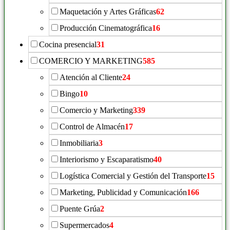
Maquetación y Artes Gráficas
62
Producción Cinematográfica
16
Cocina presencial
31
COMERCIO Y MARKETING
585
Atención al Cliente
24
Bingo
10
Comercio y Marketing
339
Control de Almacén
17
Inmobiliaria
3
Interiorismo y Escaparatismo
40
Logística Comercial y Gestión del Transporte
15
Marketing, Publicidad y Comunicación
166
Puente Grúa
2
Supermercados
4