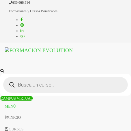
630 066 514
Saltar
al
Formaciones y Cursos Bonificados
contenido
Formacion Evolution
Cursos de formación continua
BÚSQUEDA
DE
PRODUCTOS
CAMPUS VIRTUAL
MENÚ
INICIO
CURSOS