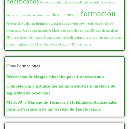
bonificados
Cursos de inglés
delineación
dibujo vectorial
estructuras
formación
fitosanitarios
tubulares
fiscalidad internacional
FLC
honmologada
Formación Evolution
igualdad retributiva
Inglés básico
Inglés
empresarial
Inglés para hostelería
Manejo de cuchillos
objetos 3D
plan de igualdad
PNL
prevencion de riesgos
Programación neurolinguistica
recursos humanos
reforma
laboral
registros salarial retributivo
salud
tapas
TPC
veterinaria
Otras Formaciones
Prevención de riesgos laborales para fisioterapeutas
Competencia y actuaciones administrativas en materia de
seguridad de productos
MF1609_3 Manejo de Técnicas y Habilidades Relacionales
para la Prestación de un Servicio de Tanatopraxia