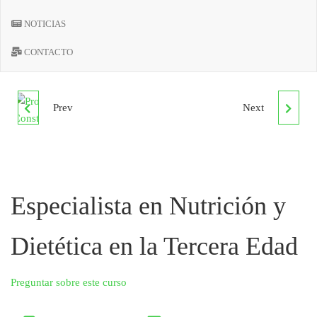
NOTICIAS
CONTACTO
Prev
Next
PROCESOS DE UNIÓN Y
CURSO SUPERIOR EN
MONTAJE EN
DIETÉTICA Y
CONSTRUCCIONES
NUTRICIÓN EN LA
Especialista en Nutrición y
METÁLICAS. MF1152_3
TERCERA EDAD
Dietética en la Tercera Edad
Preguntar sobre este curso