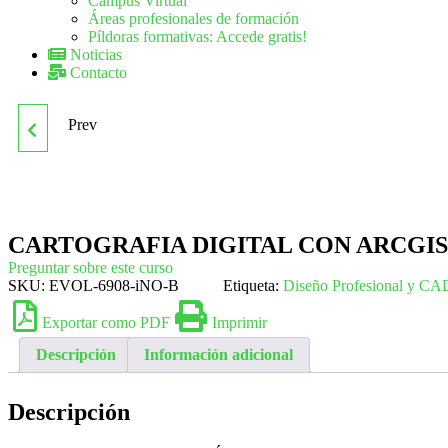
Campus Virtual
Áreas profesionales de formación
Píldoras formativas: Accede gratis!
Noticias
Contacto
Prev
EOCE013PO
CERTIFICACIÓN DEL
HORMIGÓN PREPARADO.
CARTOGRAFIA DIGITAL CON ARCGIS 
Preguntar sobre este curso
ANEJO 19 EHE
SKU:
EVOL-6908-iNO-B
Etiqueta:
Diseño Profesional y CA
Exportar como PDF
Imprimir
Descripción
Información adicional
Descripción