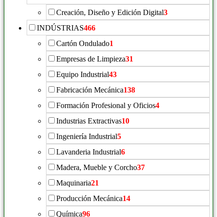
Creación, Diseño y Edición Digital
3
INDÚSTRIAS
466
Cartón Ondulado
1
Empresas de Limpieza
31
Equipo Industrial
43
Fabricación Mecánica
138
Formación Profesional y Oficios
4
Industrias Extractivas
10
Ingeniería Industrial
5
Lavanderia Industrial
6
Madera, Mueble y Corcho
37
Maquinaria
21
Producción Mecánica
14
Química
96