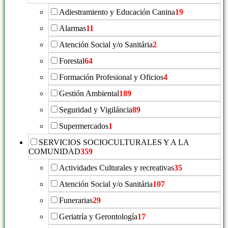
Adiestramiento y Educación Canina
19
Alarmas
11
Atención Social y/o Sanitária
2
Forestal
64
Formación Profesional y Oficios
4
Gestión Ambiental
189
Seguridad y Vigiláncia
89
Supermercados
1
SERVICIOS SOCIOCULTURALES Y A LA
COMUNIDAD
359
Actividades Culturales y recreativas
35
Atención Social y/o Sanitária
107
Funerarias
29
Geriatría y Gerontología
17