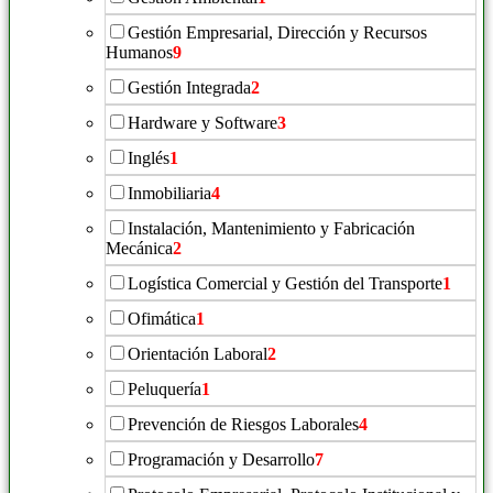
Gestión Empresarial, Dirección y Recursos
Humanos
9
Gestión Integrada
2
Hardware y Software
3
Inglés
1
Inmobiliaria
4
Instalación, Mantenimiento y Fabricación
Mecánica
2
Logística Comercial y Gestión del Transporte
1
Ofimática
1
Orientación Laboral
2
Peluquería
1
Prevención de Riesgos Laborales
4
Programación y Desarrollo
7