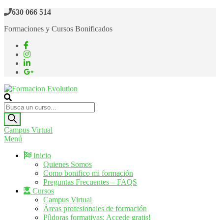
Saltar
630 066 514
al
Formaciones y Cursos Bonificados
contenido
Formacion Evolution
Cursos de formación continua
Búsqueda
de
productos
Campus Virtual
Menú
Inicio
Quienes Somos
Como bonifico mi formación
Preguntas Frecuentes – FAQS
Cursos
Campus Virtual
Áreas profesionales de formación
Píldoras formativas: Accede gratis!