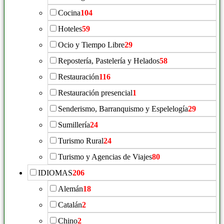
Cocina
104
Hoteles
59
Ocio y Tiempo Libre
29
Repostería, Pastelería y Helados
58
Restauración
116
Restauración presencial
1
Senderismo, Barranquismo y Espelelogía
29
Sumillería
24
Turismo Rural
24
Turismo y Agencias de Viajes
80
IDIOMAS
206
Alemán
18
Catalán
2
Chino
2