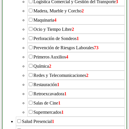
Logística Comercial y Gestión del Transporte
3
Madera, Mueble y Corcho
2
Maquinaria
4
Ocio y Tiempo Libre
2
Perforación de Sondeos
1
Prevención de Riesgos Laborales
73
Primeros Auxilios
4
Química
2
Redes y Telecomunicaciones
2
Restauración
1
Retroexcavadora
1
Salas de Cine
1
Supermercados
1
Salud Presencial
1