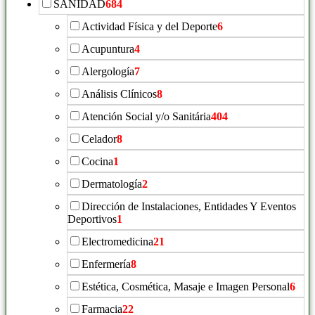
SANIDAD
684
Actividad Física y del Deporte
6
Acupuntura
4
Alergología
7
Análisis Clínicos
8
Atención Social y/o Sanitária
404
Celador
8
Cocina
1
Dermatología
2
Dirección de Instalaciones, Entidades Y Eventos
Deportivos
1
Electromedicina
21
Enfermería
8
Estética, Cosmética, Masaje e Imagen Personal
6
Farmacia
22