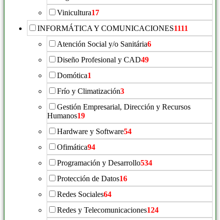
Vinicultura
17
INFORMÁTICA Y COMUNICACIONES
1111
Atención Social y/o Sanitária
6
Diseño Profesional y CAD
49
Domótica
1
Frío y Climatización
3
Gestión Empresarial, Dirección y Recursos
Humanos
19
Hardware y Software
54
Ofimática
94
Programación y Desarrollo
534
Protección de Datos
16
Redes Sociales
64
Redes y Telecomunicaciones
124