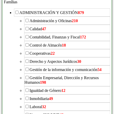
Famílias
ADMINISTRACIÓN Y GESTIÓN
879
Administración y Oficinas
210
Calidad
47
Contabilidad, Finanzas y Fiscal
172
Control de Almacén
18
Cooperativas
22
Derecho y Aspectos Jurídicos
30
Gestión de la información y comunicación
54
Gestión Empresarial, Dirección y Recursos
Humanos
198
Igualdad de Género
12
Inmobiliaria
49
Laboral
32