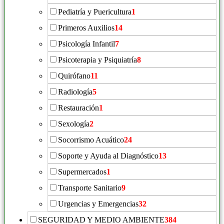
Pediatría y Puericultura
1
Primeros Auxilios
14
Psicología Infantil
7
Psicoterapia y Psiquiatría
8
Quirófano
11
Radiología
5
Restauración
1
Sexología
2
Socorrismo Acuático
24
Soporte y Ayuda al Diagnóstico
13
Supermercados
1
Transporte Sanitario
9
Urgencias y Emergencias
32
SEGURIDAD Y MEDIO AMBIENTE
384