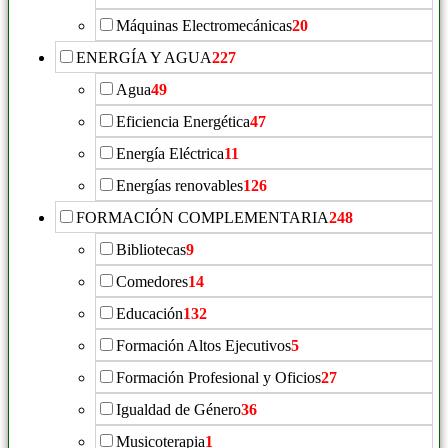
Máquinas Electromecánicas
20
ENERGÍA Y AGUA
227
Agua
49
Eficiencia Energética
47
Energía Eléctrica
11
Energías renovables
126
FORMACIÓN COMPLEMENTARIA
248
Bibliotecas
9
Comedores
14
Educación
132
Formación Altos Ejecutivos
5
Formación Profesional y Oficios
27
Igualdad de Género
36
Musicoterapia
1