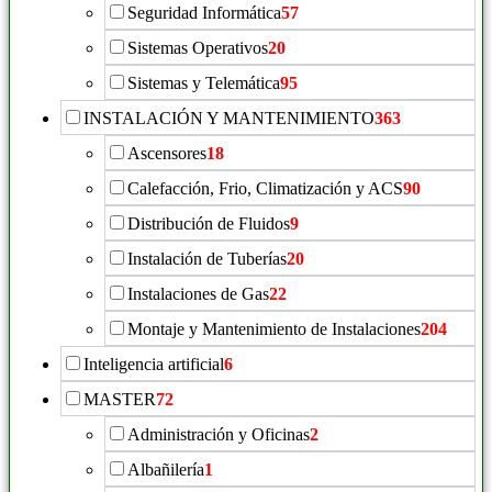
Seguridad Informática
57
Sistemas Operativos
20
Sistemas y Telemática
95
INSTALACIÓN Y MANTENIMIENTO
363
Ascensores
18
Calefacción, Frio, Climatización y ACS
90
Distribución de Fluidos
9
Instalación de Tuberías
20
Instalaciones de Gas
22
Montaje y Mantenimiento de Instalaciones
204
Inteligencia artificial
6
MASTER
72
Administración y Oficinas
2
Albañilería
1