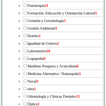
Fisioterapia
11
Formación, Educación y Orientación Laboral
5
Geriatría y Gerontología
5
Gestión Ambiental
1
Hoteles
1
Igualdad de Género
2
Laboratorios
18
Logopedia
9
Marítimo Pesquera y Acuicultura
6
Medicina Alternativa / Naturopatía
5
Naval
3
obra
1
Odontología y Clínicas Dentales
13
Óptica
3