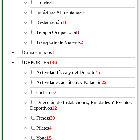
Hoteles
8
Indústrias Alimentarias
6
Restauración
11
Terapia Ocupacional
1
Transporte de Viajeros
2
Cursos mixtos
1
DEPORTES
136
Actividad física y del Deporte
45
Actividades acuáticas y Natación
22
Ciclismo
7
Dirección de Instalaciones, Entidades Y Eventos
Deportivos
12
Fitness
30
Pilates
4
Yoga
15