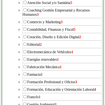
Atención Social y/o Sanitária
5
Coaching Gestión Empresarial y Recursos
Humanos
3
Comercio y Marketing
3
Contabilidad, Finanzas y Fiscal
5
Creación, Diseño y Edición Digital
2
Editorial
2
Electromecánica de Vehículos
1
Energías renovables
1
Fabricación Mecánica
1
Farmacia
1
Formación Profesional y Oficios
3
Formación, Educación y Orientación Laboral
4
Francés
1
Gestión Ambiental
1