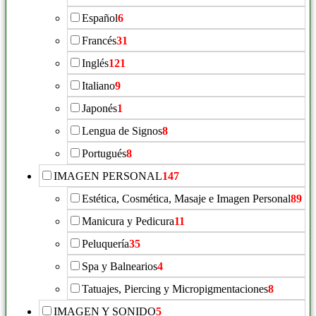
Español
6
Francés
31
Inglés
121
Italiano
9
Japonés
1
Lengua de Signos
8
Portugués
8
IMAGEN PERSONAL
147
Estética, Cosmética, Masaje e Imagen Personal
89
Manicura y Pedicura
11
Peluquería
35
Spa y Balnearios
4
Tatuajes, Piercing y Micropigmentaciones
8
IMAGEN Y SONIDO
5