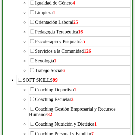
Igualdad de Género
4
Limpieza
1
Orientación Laboral
25
Pedagogía Terapéutica
16
Psicoterapia y Psiquiatría
5
Servicios a la Comunidad
126
Sexología
1
Trabajo Social
6
SOFT SKILLS
99
Coaching Deportivo
1
Coaching Escuelas
3
Coaching Gestión Empresarial y Recursos
Humanos
82
Coaching Nutrición y Dietética
1
Coaching Personal y Familiar
7