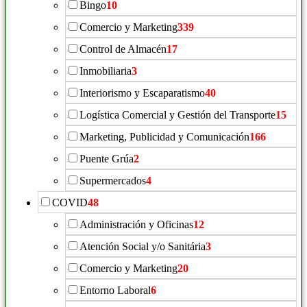
Bingo
10
Comercio y Marketing
339
Control de Almacén
17
Inmobiliaria
3
Interiorismo y Escaparatismo
40
Logística Comercial y Gestión del Transporte
15
Marketing, Publicidad y Comunicación
166
Puente Grúa
2
Supermercados
4
COVID
48
Administración y Oficinas
12
Atención Social y/o Sanitária
3
Comercio y Marketing
20
Entorno Laboral
6