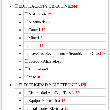
EDIFICACIÓN Y OBRA CIVIL
244
Aislamiento
12
Albañilería
76
Cantería
12
Minería
2
Pintura
14
Proyectos, Seguimiento y Seguridad en Obras
103
Solado y Alicatados
5
Tuneladora
9
Yeso
10
ELECTRICIDAD Y ELECTRÓNICA
125
Electricidad Alta/Baja Tensión
59
Equipos Electrónicos
17
Instalaciones Eléctricas
29