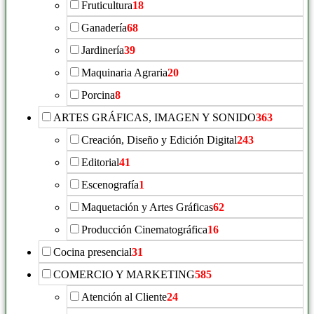
Fruticultura
18
Ganadería
68
Jardinería
39
Maquinaria Agraria
20
Porcina
8
ARTES GRÁFICAS, IMAGEN Y SONIDO
363
Creación, Diseño y Edición Digital
243
Editorial
41
Escenografía
1
Maquetación y Artes Gráficas
62
Producción Cinematográfica
16
Cocina presencial
31
COMERCIO Y MARKETING
585
Atención al Cliente
24