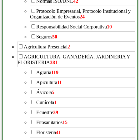
Normas ISO/UNE
42
Protocolo Empresarial, Protocolo Institucional y
Organización de Eventos
24
Responsabilidad Social Corporativa
10
Seguros
50
Agricultura Presencial
2
AGRICULTURA, GANADERÍA, JARDINERIA Y
FLORISTERIA
381
Agraria
119
Apicultura
11
Ávicola
5
Cunícola
1
Ecuestre
39
Fitosanitarios
15
Floristeria
41