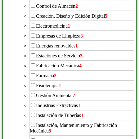
Control de Almacén
2
Creación, Diseño y Edición Digital
5
Electromedicina
1
Empresas de Limpieza
3
Energías renovables
1
Estaciones de Servicio
3
Fabricación Mecánica
4
Farmacia
2
Fisioterapia
1
Gestión Ambiental
7
Industrias Extractivas
1
Instalación de Tuberías
1
Instalación, Mantenimiento y Fabricación
Mecánica
5