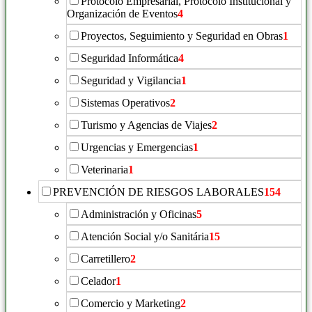
Protocolo Empresarial, Protocolo Institucional y
Organización de Eventos
4
Proyectos, Seguimiento y Seguridad en Obras
1
Seguridad Informática
4
Seguridad y Vigilancia
1
Sistemas Operativos
2
Turismo y Agencias de Viajes
2
Urgencias y Emergencias
1
Veterinaria
1
PREVENCIÓN DE RIESGOS LABORALES
154
Administración y Oficinas
5
Atención Social y/o Sanitária
15
Carretillero
2
Celador
1
Comercio y Marketing
2