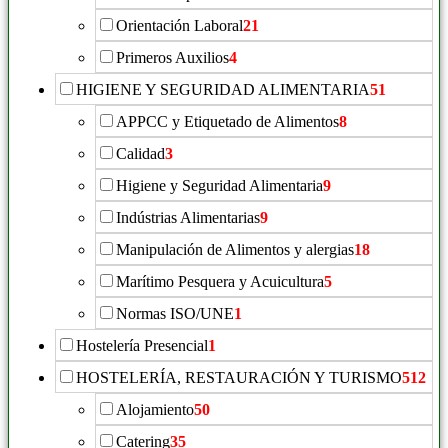
Orientación Laboral
21
Primeros Auxilios
4
HIGIENE Y SEGURIDAD ALIMENTARIA
51
APPCC y Etiquetado de Alimentos
8
Calidad
3
Higiene y Seguridad Alimentaria
9
Indústrias Alimentarias
9
Manipulación de Alimentos y alergias
18
Marítimo Pesquera y Acuicultura
5
Normas ISO/UNE
1
Hostelería Presencial
1
HOSTELERÍA, RESTAURACIÓN Y TURISMO
512
Alojamiento
50
Catering
35