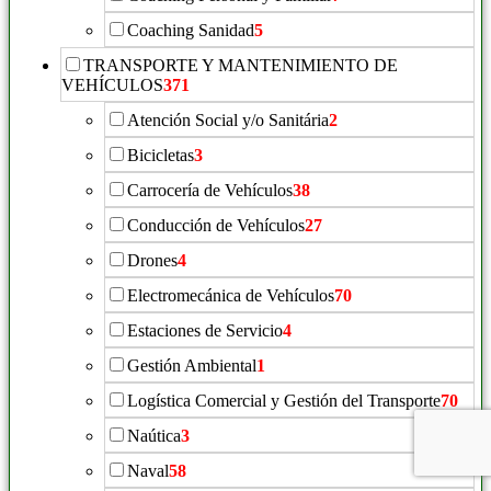
Coaching Sanidad
5
TRANSPORTE Y MANTENIMIENTO DE
VEHÍCULOS
371
Atención Social y/o Sanitária
2
Bicicletas
3
Carrocería de Vehículos
38
Conducción de Vehículos
27
Drones
4
Electromecánica de Vehículos
70
Estaciones de Servicio
4
Gestión Ambiental
1
Logística Comercial y Gestión del Transporte
70
Naútica
3
Naval
58