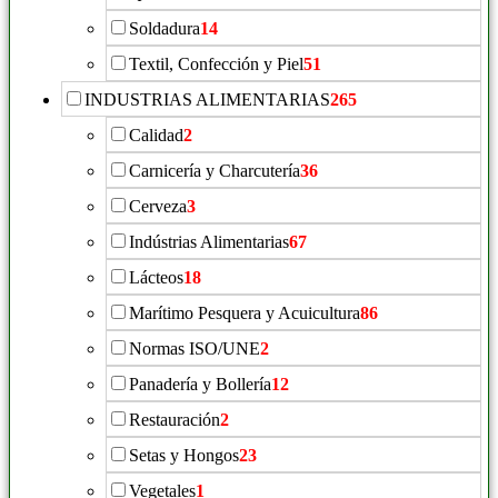
Soldadura
14
Textil, Confección y Piel
51
INDUSTRIAS ALIMENTARIAS
265
Calidad
2
Carnicería y Charcutería
36
Cerveza
3
Indústrias Alimentarias
67
Lácteos
18
Marítimo Pesquera y Acuicultura
86
Normas ISO/UNE
2
Panadería y Bollería
12
Restauración
2
Setas y Hongos
23
Vegetales
1