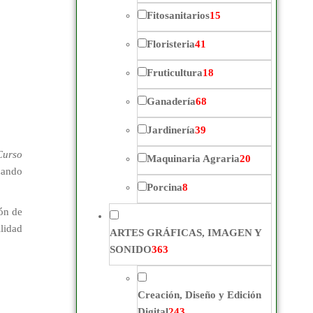
Fitosanitarios
15
Floristeria
41
Fruticultura
18
Ganadería
68
Jardinería
39
Curso
Maquinaria Agraria
20
zando
Porcina
8
ión de
ilidad
ARTES GRÁFICAS, IMAGEN Y
SONIDO
363
Creación, Diseño y Edición
Digital
243