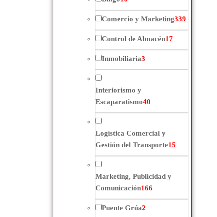
Comercio y Marketing
339
Control de Almacén
17
Inmobiliaria
3
Interiorismo y
Escaparatismo
40
Logística Comercial y
Gestión del Transporte
15
Marketing, Publicidad y
Comunicación
166
Puente Grúa
2