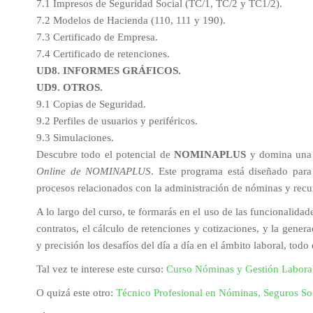
7.1 Impresos de Seguridad Social (TC/1, TC/2 y TC1/2).
7.2 Modelos de Hacienda (110, 111 y 190).
7.3 Certificado de Empresa.
7.4 Certificado de retenciones.
UD8. INFORMES GRÁFICOS.
UD9. OTROS.
9.1 Copias de Seguridad.
9.2 Perfiles de usuarios y periféricos.
9.3 Simulaciones.
Descubre todo el potencial de
NOMINAPLUS
y domina una d
Online de NOMINAPLUS
. Este programa está diseñado para
procesos relacionados con la administración de nóminas y rec
A lo largo del curso, te formarás en el uso de las funcionali
contratos, el cálculo de retenciones y cotizaciones, y la gener
y precisión los desafíos del día a día en el ámbito laboral, tod
Tal vez te interese este curso:
Curso Nóminas y Gestión Laboral 
O quizá este otro:
Técnico Profesional en Nóminas, Seguros Soc