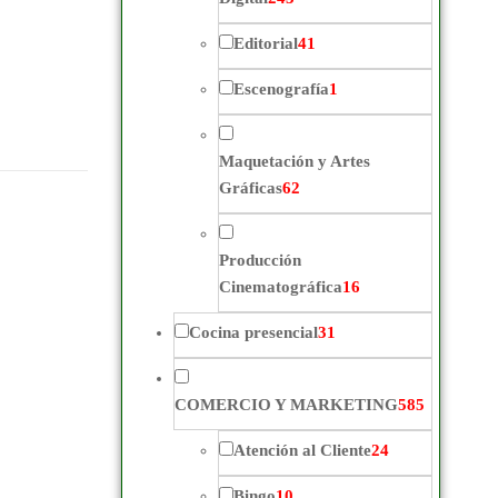
Editorial
41
Escenografía
1
Maquetación y Artes
Gráficas
62
Producción
Cinematográfica
16
Cocina presencial
31
COMERCIO Y MARKETING
585
Atención al Cliente
24
Bingo
10