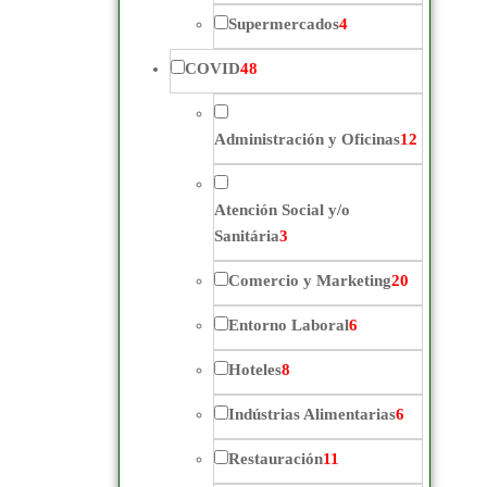
Supermercados
4
COVID
48
Administración y Oficinas
12
Atención Social y/o
Sanitária
3
Comercio y Marketing
20
Entorno Laboral
6
Hoteles
8
Indústrias Alimentarias
6
Restauración
11