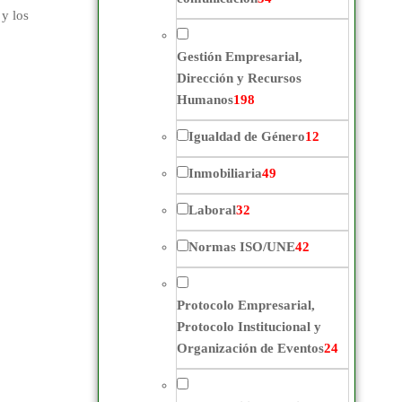
 y los
Gestión Empresarial,
Dirección y Recursos
Humanos
198
Igualdad de Género
12
Inmobiliaria
49
Laboral
32
Normas ISO/UNE
42
Protocolo Empresarial,
Protocolo Institucional y
Organización de Eventos
24