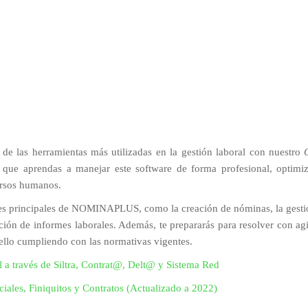
e las herramientas más utilizadas en la gestión laboral con nuestro
 que aprendas a manejar este software de forma profesional, optimi
ursos humanos.
dades principales de NOMINAPLUS, como la creación de nóminas, la gest
ación de informes laborales. Además, te prepararás para resolver con ag
o ello cumpliendo con las normativas vigentes.
a través de Siltra, Contrat@, Delt@ y Sistema Red
iales, Finiquitos y Contratos (Actualizado a 2022)