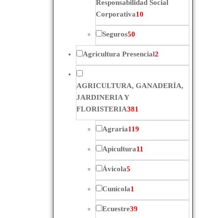
Responsabilidad Social
Corporativa
10
Seguros
50
Agricultura Presencial
2
AGRICULTURA, GANADERÍA,
JARDINERIA Y
FLORISTERIA
381
Agraria
119
Apicultura
11
Ávicola
5
Cunícola
1
Ecuestre
39