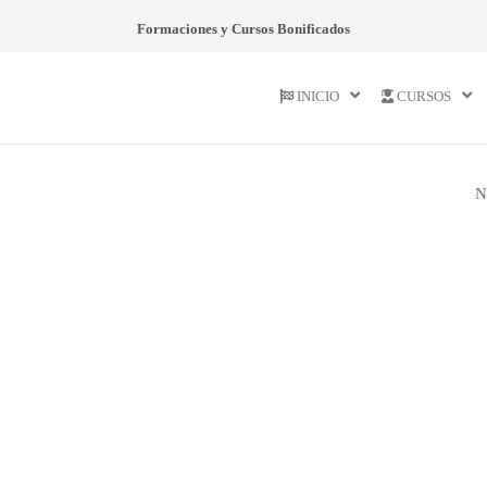
Formaciones y Cursos Bonificados
INICIO
CURSOS
N
NORMAS EN MAT
DE CONTROL DE
CONSUMO Y
COMERCIO INTE