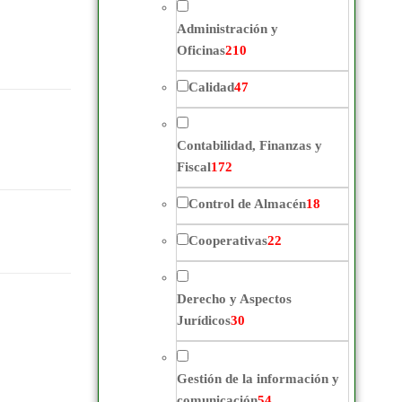
Administración y
Oficinas
210
Calidad
47
Contabilidad, Finanzas y
Fiscal
172
Control de Almacén
18
Cooperativas
22
Derecho y Aspectos
Jurídicos
30
Gestión de la información y
comunicación
54