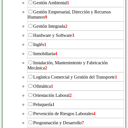
Gestión Ambiental
1
Gestión Empresarial, Dirección y Recursos
Humanos
9
Gestión Integrada
2
Hardware y Software
3
Inglés
1
Inmobiliaria
4
Instalación, Mantenimiento y Fabricación
Mecánica
2
Logística Comercial y Gestión del Transporte
1
Ofimática
1
Orientación Laboral
2
Peluquería
1
Prevención de Riesgos Laborales
4
Programación y Desarrollo
7