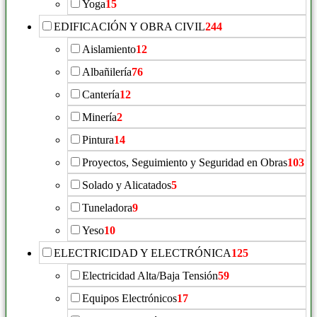
Yoga
15
EDIFICACIÓN Y OBRA CIVIL
244
Aislamiento
12
Albañilería
76
Cantería
12
Minería
2
Pintura
14
Proyectos, Seguimiento y Seguridad en Obras
103
Solado y Alicatados
5
Tuneladora
9
Yeso
10
ELECTRICIDAD Y ELECTRÓNICA
125
Electricidad Alta/Baja Tensión
59
Equipos Electrónicos
17