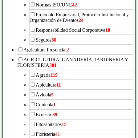
Normas ISO/UNE
42
Protocolo Empresarial, Protocolo Institucional y
Organización de Eventos
24
Responsabilidad Social Corporativa
10
Seguros
50
Agricultura Presencial
2
AGRICULTURA, GANADERÍA, JARDINERIA Y
FLORISTERIA
381
Agraria
119
Apicultura
11
Ávicola
5
Cunícola
1
Ecuestre
39
Fitosanitarios
15
Floristeria
41