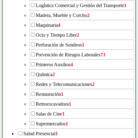
Logística Comercial y Gestión del Transporte
3
Madera, Mueble y Corcho
2
Maquinaria
4
Ocio y Tiempo Libre
2
Perforación de Sondeos
1
Prevención de Riesgos Laborales
73
Primeros Auxilios
4
Química
2
Redes y Telecomunicaciones
2
Restauración
1
Retroexcavadora
1
Salas de Cine
1
Supermercados
1
Salud Presencial
1