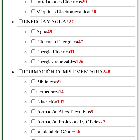
Instalaciones Eléctricas
29
Máquinas Electromecánicas
20
ENERGÍA Y AGUA
227
Agua
49
Eficiencia Energética
47
Energía Eléctrica
11
Energías renovables
126
FORMACIÓN COMPLEMENTARIA
248
Bibliotecas
9
Comedores
14
Educación
132
Formación Altos Ejecutivos
5
Formación Profesional y Oficios
27
Igualdad de Género
36