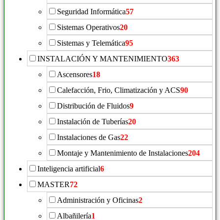
Seguridad Informática
57
Sistemas Operativos
20
Sistemas y Telemática
95
INSTALACIÓN Y MANTENIMIENTO
363
Ascensores
18
Calefacción, Frio, Climatización y ACS
90
Distribución de Fluidos
9
Instalación de Tuberías
20
Instalaciones de Gas
22
Montaje y Mantenimiento de Instalaciones
204
Inteligencia artificial
6
MASTER
72
Administración y Oficinas
2
Albañilería
1