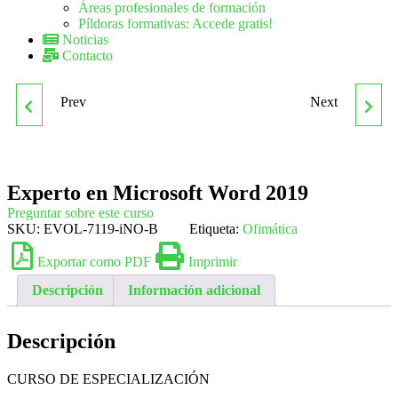
Áreas profesionales de formación
Píldoras formativas: Accede gratis!
Noticias
Contacto
Prev
Next
EXPERTO EN
EXPERTO EN
MICROSOFT WORD 2016
RESOLUCIÓN DE
Experto en Microsoft Word 2019
CONFLICTOS EN EL
Preguntar sobre este curso
SKU:
EVOL-7119-iNO-B
Etiqueta:
Ofimática
ÁMBITO LABORAL
Exportar como PDF
Imprimir
Descripción
Información adicional
Descripción
CURSO DE ESPECIALIZACIÓN