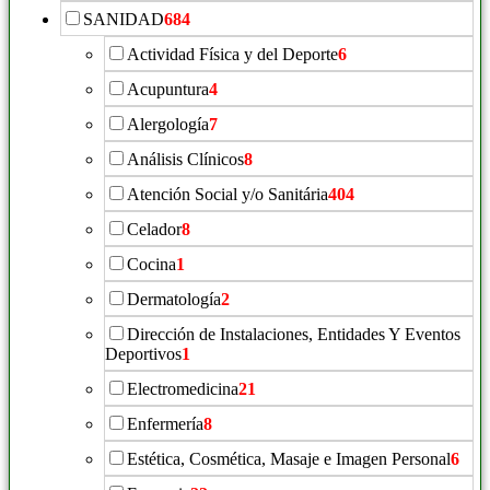
SANIDAD
684
Actividad Física y del Deporte
6
Acupuntura
4
Alergología
7
Análisis Clínicos
8
Atención Social y/o Sanitária
404
Celador
8
Cocina
1
Dermatología
2
Dirección de Instalaciones, Entidades Y Eventos
Deportivos
1
Electromedicina
21
Enfermería
8
Estética, Cosmética, Masaje e Imagen Personal
6