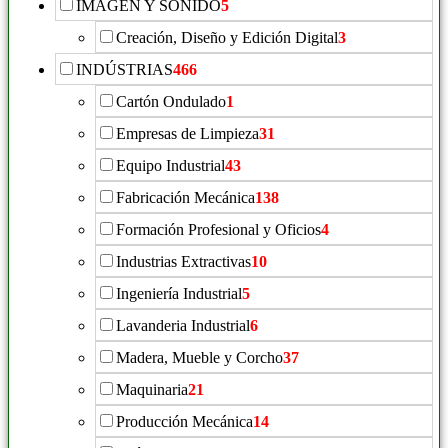
IMAGEN Y SONIDO
5
Creación, Diseño y Edición Digital
3
INDÚSTRIAS
466
Cartón Ondulado
1
Empresas de Limpieza
31
Equipo Industrial
43
Fabricación Mecánica
138
Formación Profesional y Oficios
4
Industrias Extractivas
10
Ingeniería Industrial
5
Lavanderia Industrial
6
Madera, Mueble y Corcho
37
Maquinaria
21
Producción Mecánica
14