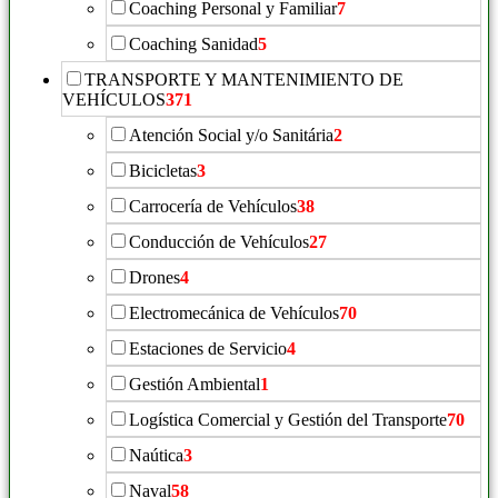
Coaching Personal y Familiar
7
Coaching Sanidad
5
TRANSPORTE Y MANTENIMIENTO DE
VEHÍCULOS
371
Atención Social y/o Sanitária
2
Bicicletas
3
Carrocería de Vehículos
38
Conducción de Vehículos
27
Drones
4
Electromecánica de Vehículos
70
Estaciones de Servicio
4
Gestión Ambiental
1
Logística Comercial y Gestión del Transporte
70
Naútica
3
Naval
58