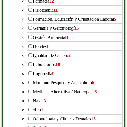
Farmacia
22
Fisioterapia
11
Formación, Educación y Orientación Laboral
5
Geriatría y Gerontología
5
Gestión Ambiental
1
Hoteles
1
Igualdad de Género
2
Laboratorios
18
Logopedia
9
Marítimo Pesquera y Acuicultura
6
Medicina Alternativa / Naturopatía
5
Naval
3
obra
1
Odontología y Clínicas Dentales
13