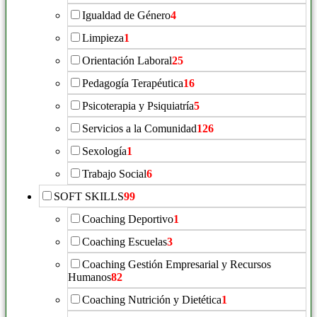
Igualdad de Género
4
Limpieza
1
Orientación Laboral
25
Pedagogía Terapéutica
16
Psicoterapia y Psiquiatría
5
Servicios a la Comunidad
126
Sexología
1
Trabajo Social
6
SOFT SKILLS
99
Coaching Deportivo
1
Coaching Escuelas
3
Coaching Gestión Empresarial y Recursos
Humanos
82
Coaching Nutrición y Dietética
1