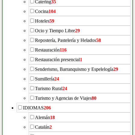
Catering
35
Cocina
104
Hoteles
59
Ocio y Tiempo Libre
29
Repostería, Pastelería y Helados
58
Restauración
116
Restauración presencial
1
Senderismo, Barranquismo y Espelelogía
29
Sumillería
24
Turismo Rural
24
Turismo y Agencias de Viajes
80
IDIOMAS
206
Alemán
18
Catalán
2