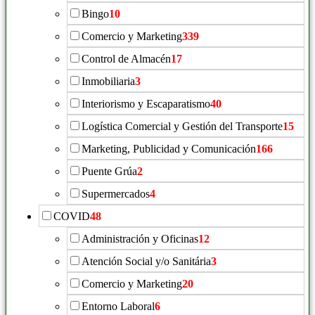
Bingo
10
Comercio y Marketing
339
Control de Almacén
17
Inmobiliaria
3
Interiorismo y Escaparatismo
40
Logística Comercial y Gestión del Transporte
15
Marketing, Publicidad y Comunicación
166
Puente Grúa
2
Supermercados
4
COVID
48
Administración y Oficinas
12
Atención Social y/o Sanitária
3
Comercio y Marketing
20
Entorno Laboral
6