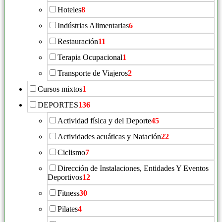
Hoteles
8
Indústrias Alimentarias
6
Restauración
11
Terapia Ocupacional
1
Transporte de Viajeros
2
Cursos mixtos
1
DEPORTES
136
Actividad física y del Deporte
45
Actividades acuáticas y Natación
22
Ciclismo
7
Dirección de Instalaciones, Entidades Y Eventos
Deportivos
12
Fitness
30
Pilates
4