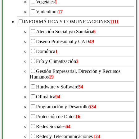
Vegetales
1
Vinicultura
17
INFORMÁTICA Y COMUNICACIONES
1111
Atención Social y/o Sanitária
6
Diseño Profesional y CAD
49
Domótica
1
Frío y Climatización
3
Gestión Empresarial, Dirección y Recursos
Humanos
19
Hardware y Software
54
Ofimática
94
Programación y Desarrollo
534
Protección de Datos
16
Redes Sociales
64
Redes y Telecomunicaciones
124