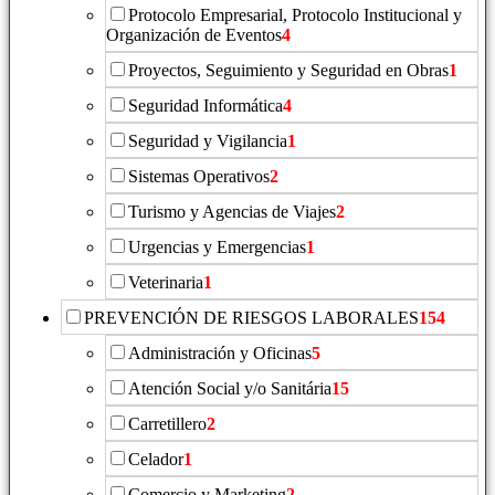
Protocolo Empresarial, Protocolo Institucional y
Organización de Eventos
4
Proyectos, Seguimiento y Seguridad en Obras
1
Seguridad Informática
4
Seguridad y Vigilancia
1
Sistemas Operativos
2
Turismo y Agencias de Viajes
2
Urgencias y Emergencias
1
Veterinaria
1
PREVENCIÓN DE RIESGOS LABORALES
154
Administración y Oficinas
5
Atención Social y/o Sanitária
15
Carretillero
2
Celador
1
Comercio y Marketing
2