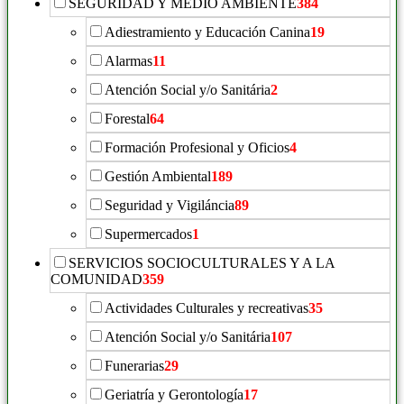
SEGURIDAD Y MEDIO AMBIENTE
384
Adiestramiento y Educación Canina
19
Alarmas
11
Atención Social y/o Sanitária
2
Forestal
64
Formación Profesional y Oficios
4
Gestión Ambiental
189
Seguridad y Vigiláncia
89
Supermercados
1
SERVICIOS SOCIOCULTURALES Y A LA
COMUNIDAD
359
Actividades Culturales y recreativas
35
Atención Social y/o Sanitária
107
Funerarias
29
Geriatría y Gerontología
17