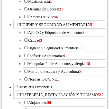
Musicoterapia
1
Orientación Laboral
21
Primeros Auxilios
4
HIGIENE Y SEGURIDAD ALIMENTARIA
51
APPCC y Etiquetado de Alimentos
8
Calidad
3
Higiene y Seguridad Alimentaria
9
Indústrias Alimentarias
9
Manipulación de Alimentos y alergias
18
Marítimo Pesquera y Acuicultura
5
Normas ISO/UNE
1
Hostelería Presencial
1
HOSTELERÍA, RESTAURACIÓN Y TURISMO
512
Alojamiento
50