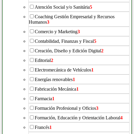
Atención Social y/o Sanitária
5
Coaching Gestión Empresarial y Recursos
Humanos
3
Comercio y Marketing
3
Contabilidad, Finanzas y Fiscal
5
Creación, Diseño y Edición Digital
2
Editorial
2
Electromecánica de Vehículos
1
Energías renovables
1
Fabricación Mecánica
1
Farmacia
1
Formación Profesional y Oficios
3
Formación, Educación y Orientación Laboral
4
Francés
1