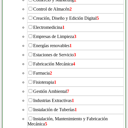
Control de Almacén
2
Creación, Diseño y Edición Digital
5
Electromedicina
1
Empresas de Limpieza
3
Energías renovables
1
Estaciones de Servicio
3
Fabricación Mecánica
4
Farmacia
2
Fisioterapia
1
Gestión Ambiental
7
Industrias Extractivas
1
Instalación de Tuberías
1
Instalación, Mantenimiento y Fabricación
Mecánica
5