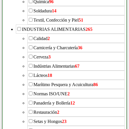
Química
96
Soldadura
14
Textil, Confección y Piel
51
INDUSTRIAS ALIMENTARIAS
265
Calidad
2
Carnicería y Charcutería
36
Cerveza
3
Indústrias Alimentarias
67
Lácteos
18
Marítimo Pesquera y Acuicultura
86
Normas ISO/UNE
2
Panadería y Bollería
12
Restauración
2
Setas y Hongos
23