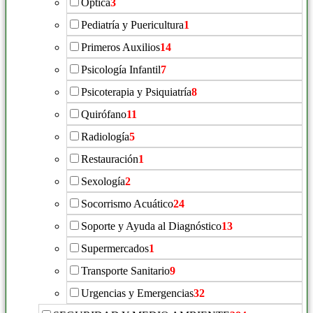
Óptica
3
Pediatría y Puericultura
1
Primeros Auxilios
14
Psicología Infantil
7
Psicoterapia y Psiquiatría
8
Quirófano
11
Radiología
5
Restauración
1
Sexología
2
Socorrismo Acuático
24
Soporte y Ayuda al Diagnóstico
13
Supermercados
1
Transporte Sanitario
9
Urgencias y Emergencias
32