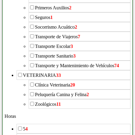
Primeros Auxilios
2
Seguros
1
Socorrismo Acuático
2
Transporte de Viajeros
7
Transporte Escolar
3
Transporte Sanitario
3
Transporte y Mantenimiento de Vehículos
74
VETERINARIA
33
Clínica Veterinaria
20
Peluquería Canina y Felina
2
Zoológicos
11
Horas
5
4