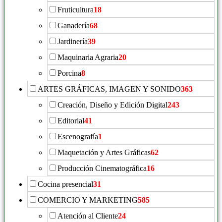
Fruticultura
18
Ganadería
68
Jardinería
39
Maquinaria Agraria
20
Porcina
8
ARTES GRÁFICAS, IMAGEN Y SONIDO
363
Creación, Diseño y Edición Digital
243
Editorial
41
Escenografía
1
Maquetación y Artes Gráficas
62
Producción Cinematográfica
16
Cocina presencial
31
COMERCIO Y MARKETING
585
Atención al Cliente
24