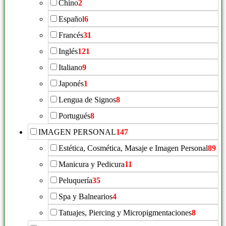
Chino
2
Español
6
Francés
31
Inglés
121
Italiano
9
Japonés
1
Lengua de Signos
8
Portugués
8
IMAGEN PERSONAL
147
Estética, Cosmética, Masaje e Imagen Personal
89
Manicura y Pedicura
11
Peluquería
35
Spa y Balnearios
4
Tatuajes, Piercing y Micropigmentaciones
8