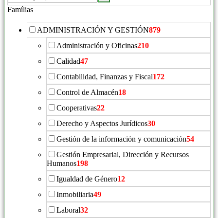
Famílias
ADMINISTRACIÓN Y GESTIÓN
879
Administración y Oficinas
210
Calidad
47
Contabilidad, Finanzas y Fiscal
172
Control de Almacén
18
Cooperativas
22
Derecho y Aspectos Jurídicos
30
Gestión de la información y comunicación
54
Gestión Empresarial, Dirección y Recursos
Humanos
198
Igualdad de Género
12
Inmobiliaria
49
Laboral
32