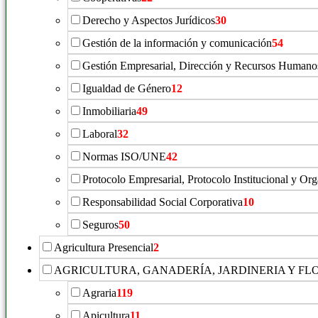
Derecho y Aspectos Jurídicos
30
Gestión de la información y comunicación
54
Gestión Empresarial, Dirección y Recursos Humano
Igualdad de Género
12
Inmobiliaria
49
Laboral
32
Normas ISO/UNE
42
Protocolo Empresarial, Protocolo Institucional y Or
Responsabilidad Social Corporativa
10
Seguros
50
Agricultura Presencial
2
AGRICULTURA, GANADERÍA, JARDINERIA Y FL
Agraria
119
Apicultura
11