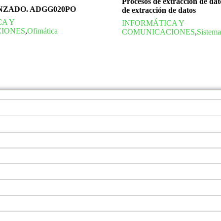
Procesos de extracción de dat
NZADO. ADGG020PO
de extracción de datos
CA Y
INFORMÁTICA Y
IONES
,
Ofimática
COMUNICACIONES
,
Sistema