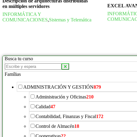
Descripción de arquitecturas distribuidas
EXCEL AVA
en múltiples servidores
INFORMÁTI
INFORMÁTICA Y
COMUNICAC
COMUNICACIONES
,
Sistemas y Telemática
Busca tu curso
Famílias
ADMINISTRACIÓN Y GESTIÓN
879
Administración y Oficinas
210
Calidad
47
Contabilidad, Finanzas y Fiscal
172
Control de Almacén
18
Cooperativas
22