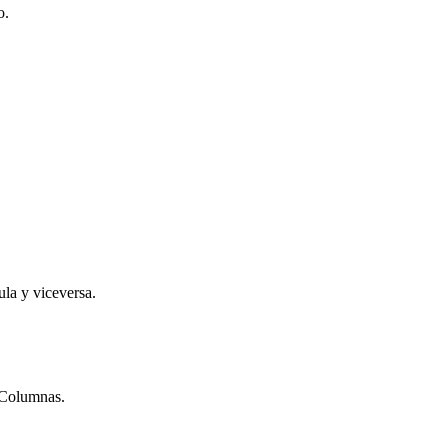
o.
la y viceversa.
 Columnas.