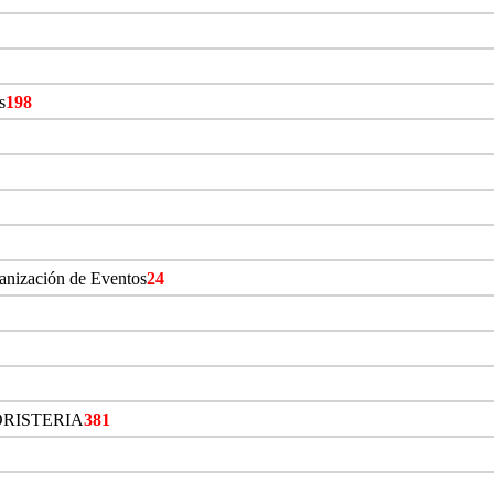
s
198
ganización de Eventos
24
ORISTERIA
381