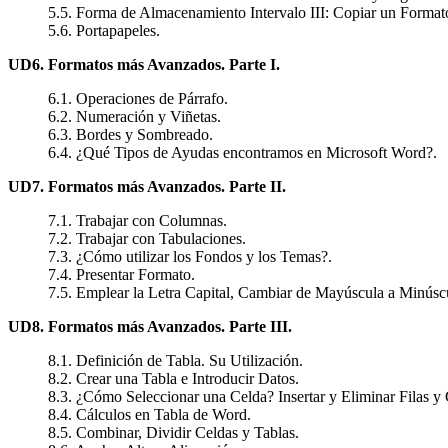
5.5. Forma de Almacenamiento Intervalo III: Copiar un Format
5.6. Portapapeles.
UD6. Formatos más Avanzados. Parte I.
6.1. Operaciones de Párrafo.
6.2. Numeración y Viñetas.
6.3. Bordes y Sombreado.
6.4. ¿Qué Tipos de Ayudas encontramos en Microsoft Word?.
UD7. Formatos más Avanzados. Parte II.
7.1. Trabajar con Columnas.
7.2. Trabajar con Tabulaciones.
7.3. ¿Cómo utilizar los Fondos y los Temas?.
7.4. Presentar Formato.
7.5. Emplear la Letra Capital, Cambiar de Mayúscula a Minúscu
UD8. Formatos más Avanzados. Parte III.
8.1. Definición de Tabla. Su Utilización.
8.2. Crear una Tabla e Introducir Datos.
8.3. ¿Cómo Seleccionar una Celda? Insertar y Eliminar Filas y
8.4. Cálculos en Tabla de Word.
8.5. Combinar, Dividir Celdas y Tablas.