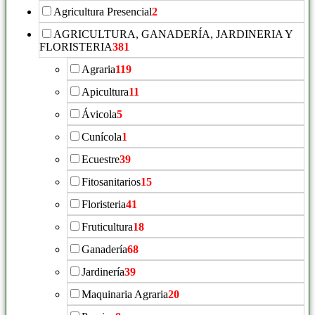
Agricultura Presencial
2
AGRICULTURA, GANADERÍA, JARDINERIA Y
FLORISTERIA
381
Agraria
119
Apicultura
11
Ávicola
5
Cunícola
1
Ecuestre
39
Fitosanitarios
15
Floristeria
41
Fruticultura
18
Ganadería
68
Jardinería
39
Maquinaria Agraria
20