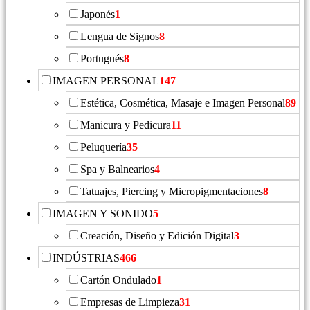
Japonés
1
Lengua de Signos
8
Portugués
8
IMAGEN PERSONAL
147
Estética, Cosmética, Masaje e Imagen Personal
89
Manicura y Pedicura
11
Peluquería
35
Spa y Balnearios
4
Tatuajes, Piercing y Micropigmentaciones
8
IMAGEN Y SONIDO
5
Creación, Diseño y Edición Digital
3
INDÚSTRIAS
466
Cartón Ondulado
1
Empresas de Limpieza
31