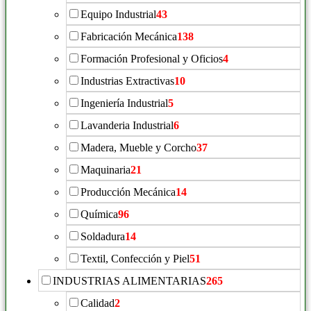
Equipo Industrial
43
Fabricación Mecánica
138
Formación Profesional y Oficios
4
Industrias Extractivas
10
Ingeniería Industrial
5
Lavanderia Industrial
6
Madera, Mueble y Corcho
37
Maquinaria
21
Producción Mecánica
14
Química
96
Soldadura
14
Textil, Confección y Piel
51
INDUSTRIAS ALIMENTARIAS
265
Calidad
2