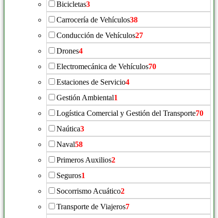
Bicicletas
3
Carrocería de Vehículos
38
Conducción de Vehículos
27
Drones
4
Electromecánica de Vehículos
70
Estaciones de Servicio
4
Gestión Ambiental
1
Logística Comercial y Gestión del Transporte
70
Naútica
3
Naval
58
Primeros Auxilios
2
Seguros
1
Socorrismo Acuático
2
Transporte de Viajeros
7