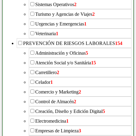
Sistemas Operativos
2
Turismo y Agencias de Viajes
2
Urgencias y Emergencias
1
Veterinaria
1
PREVENCIÓN DE RIESGOS LABORALES
154
Administración y Oficinas
5
Atención Social y/o Sanitária
15
Carretillero
2
Celador
1
Comercio y Marketing
2
Control de Almacén
2
Creación, Diseño y Edición Digital
5
Electromedicina
1
Empresas de Limpieza
3