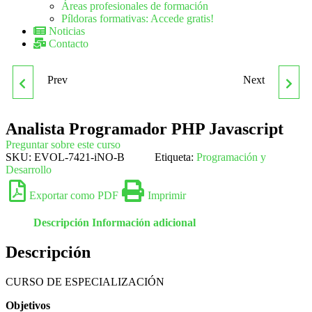
Áreas profesionales de formación
Píldoras formativas: Accede gratis!
Noticias
Contacto
Prev
Next
AGENTE INMOBILIARIO
ARGA0311 SERIGRAFÍA
ARTÍSTICA
Analista Programador PHP Javascript
Preguntar sobre este curso
SKU:
EVOL-7421-iNO-B
Etiqueta:
Programación y
Desarrollo
Exportar como PDF
Imprimir
Descripción
Información adicional
Descripción
CURSO DE ESPECIALIZACIÓN
Objetivos