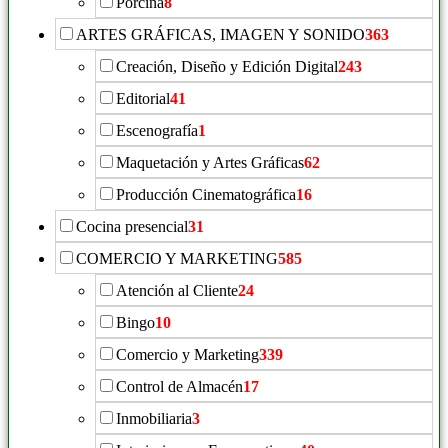
Porcina
8
ARTES GRÁFICAS, IMAGEN Y SONIDO
363
Creación, Diseño y Edición Digital
243
Editorial
41
Escenografía
1
Maquetación y Artes Gráficas
62
Producción Cinematográfica
16
Cocina presencial
31
COMERCIO Y MARKETING
585
Atención al Cliente
24
Bingo
10
Comercio y Marketing
339
Control de Almacén
17
Inmobiliaria
3