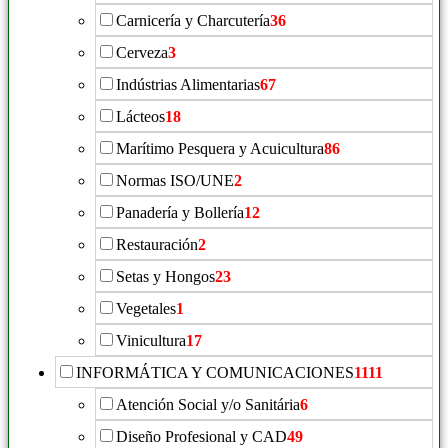
Carnicería y Charcutería
36
Cerveza
3
Indústrias Alimentarias
67
Lácteos
18
Marítimo Pesquera y Acuicultura
86
Normas ISO/UNE
2
Panadería y Bollería
12
Restauración
2
Setas y Hongos
23
Vegetales
1
Vinicultura
17
INFORMÁTICA Y COMUNICACIONES
1111
Atención Social y/o Sanitária
6
Diseño Profesional y CAD
49