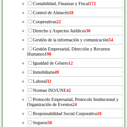
Contabilidad, Finanzas y Fiscal
172
Control de Almacén
18
Cooperativas
22
Derecho y Aspectos Jurídicos
30
Gestión de la información y comunicación
54
Gestión Empresarial, Dirección y Recursos
Humanos
198
Igualdad de Género
12
Inmobiliaria
49
Laboral
32
Normas ISO/UNE
42
Protocolo Empresarial, Protocolo Institucional y
Organización de Eventos
24
Responsabilidad Social Corporativa
10
Seguros
50