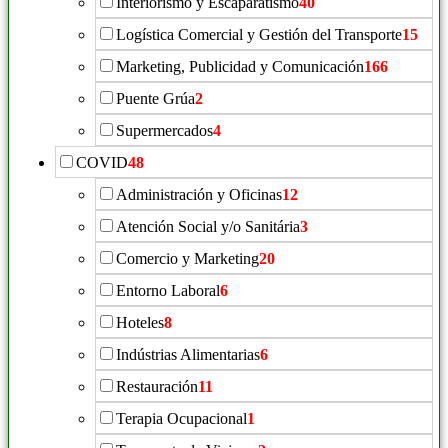
Interiorismo y Escaparatismo
40
Logística Comercial y Gestión del Transporte
15
Marketing, Publicidad y Comunicación
166
Puente Grúa
2
Supermercados
4
COVID
48
Administración y Oficinas
12
Atención Social y/o Sanitária
3
Comercio y Marketing
20
Entorno Laboral
6
Hoteles
8
Indústrias Alimentarias
6
Restauración
11
Terapia Ocupacional
1