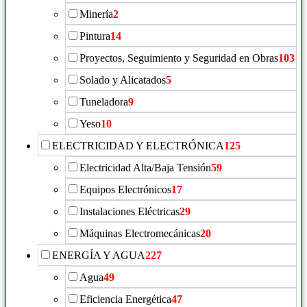
Minería
2
Pintura
14
Proyectos, Seguimiento y Seguridad en Obras
103
Solado y Alicatados
5
Tuneladora
9
Yeso
10
ELECTRICIDAD Y ELECTRÓNICA
125
Electricidad Alta/Baja Tensión
59
Equipos Electrónicos
17
Instalaciones Eléctricas
29
Máquinas Electromecánicas
20
ENERGÍA Y AGUA
227
Agua
49
Eficiencia Energética
47