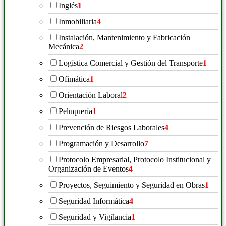
Inglés
1
Inmobiliaria
4
Instalación, Mantenimiento y Fabricación
Mecánica
2
Logística Comercial y Gestión del Transporte
1
Ofimática
1
Orientación Laboral
2
Peluquería
1
Prevención de Riesgos Laborales
4
Programación y Desarrollo
7
Protocolo Empresarial, Protocolo Institucional y
Organización de Eventos
4
Proyectos, Seguimiento y Seguridad en Obras
1
Seguridad Informática
4
Seguridad y Vigilancia
1