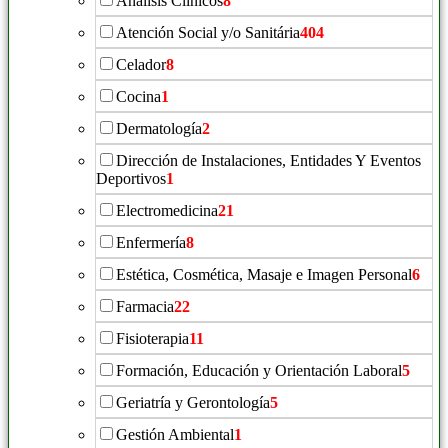
Análisis Clínicos
8
Atención Social y/o Sanitária
404
Celador
8
Cocina
1
Dermatología
2
Dirección de Instalaciones, Entidades Y Eventos
Deportivos
1
Electromedicina
21
Enfermería
8
Estética, Cosmética, Masaje e Imagen Personal
6
Farmacia
22
Fisioterapia
11
Formación, Educación y Orientación Laboral
5
Geriatría y Gerontología
5
Gestión Ambiental
1