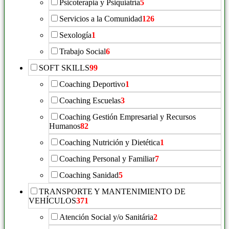
Psicoterapia y Psiquiatría
5
Servicios a la Comunidad
126
Sexología
1
Trabajo Social
6
SOFT SKILLS
99
Coaching Deportivo
1
Coaching Escuelas
3
Coaching Gestión Empresarial y Recursos
Humanos
82
Coaching Nutrición y Dietética
1
Coaching Personal y Familiar
7
Coaching Sanidad
5
TRANSPORTE Y MANTENIMIENTO DE
VEHÍCULOS
371
Atención Social y/o Sanitária
2