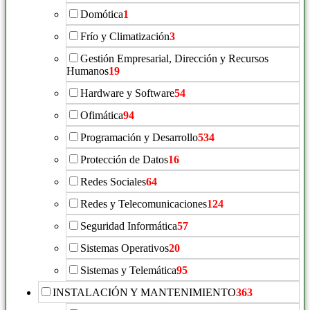
Domótica
1
Frío y Climatización
3
Gestión Empresarial, Dirección y Recursos
Humanos
19
Hardware y Software
54
Ofimática
94
Programación y Desarrollo
534
Protección de Datos
16
Redes Sociales
64
Redes y Telecomunicaciones
124
Seguridad Informática
57
Sistemas Operativos
20
Sistemas y Telemática
95
INSTALACIÓN Y MANTENIMIENTO
363