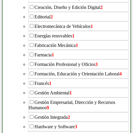
Creación, Diseño y Edición Digital
2
Editorial
2
Electromecánica de Vehículos
1
Energías renovables
1
Fabricación Mecánica
1
Farmacia
1
Formación Profesional y Oficios
3
Formación, Educación y Orientación Laboral
4
Francés
1
Gestión Ambiental
1
Gestión Empresarial, Dirección y Recursos
Humanos
9
Gestión Integrada
2
Hardware y Software
3