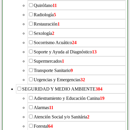
Quirófano
11
Radiología
5
Restauración
1
Sexología
2
Socorrismo Acuático
24
Soporte y Ayuda al Diagnóstico
13
Supermercados
1
Transporte Sanitario
9
Urgencias y Emergencias
32
SEGURIDAD Y MEDIO AMBIENTE
384
Adiestramiento y Educación Canina
19
Alarmas
11
Atención Social y/o Sanitária
2
Forestal
64