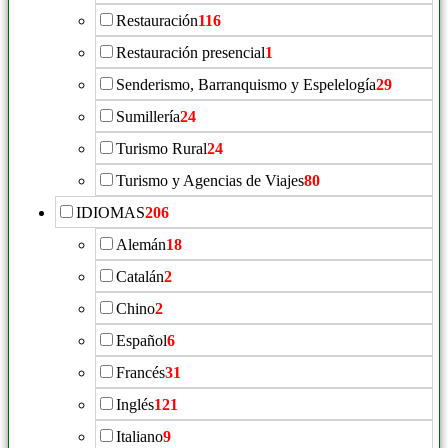
Restauración
116
Restauración presencial
1
Senderismo, Barranquismo y Espelelogía
29
Sumillería
24
Turismo Rural
24
Turismo y Agencias de Viajes
80
IDIOMAS
206
Alemán
18
Catalán
2
Chino
2
Español
6
Francés
31
Inglés
121
Italiano
9