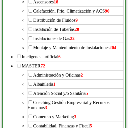
Ascensores
18
Calefacción, Frio, Climatización y ACS
90
Distribución de Fluidos
9
Instalación de Tuberías
20
Instalaciones de Gas
22
Montaje y Mantenimiento de Instalaciones
204
Inteligencia artificial
6
MASTER
72
Administración y Oficinas
2
Albañilería
1
Atención Social y/o Sanitária
5
Coaching Gestión Empresarial y Recursos
Humanos
3
Comercio y Marketing
3
Contabilidad, Finanzas y Fiscal
5