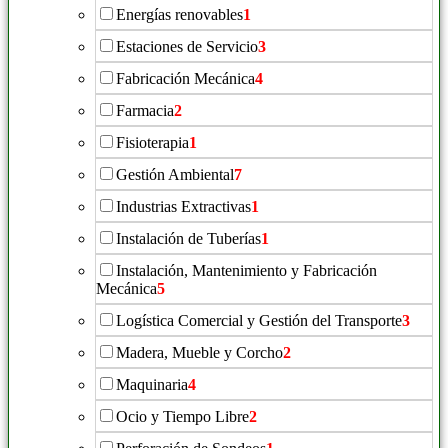
Energías renovables
1
Estaciones de Servicio
3
Fabricación Mecánica
4
Farmacia
2
Fisioterapia
1
Gestión Ambiental
7
Industrias Extractivas
1
Instalación de Tuberías
1
Instalación, Mantenimiento y Fabricación
Mecánica
5
Logística Comercial y Gestión del Transporte
3
Madera, Mueble y Corcho
2
Maquinaria
4
Ocio y Tiempo Libre
2