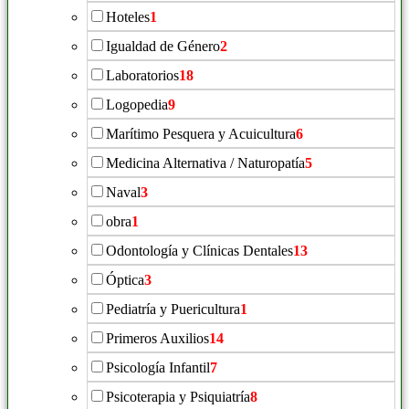
Hoteles
1
Igualdad de Género
2
Laboratorios
18
Logopedia
9
Marítimo Pesquera y Acuicultura
6
Medicina Alternativa / Naturopatía
5
Naval
3
obra
1
Odontología y Clínicas Dentales
13
Óptica
3
Pediatría y Puericultura
1
Primeros Auxilios
14
Psicología Infantil
7
Psicoterapia y Psiquiatría
8