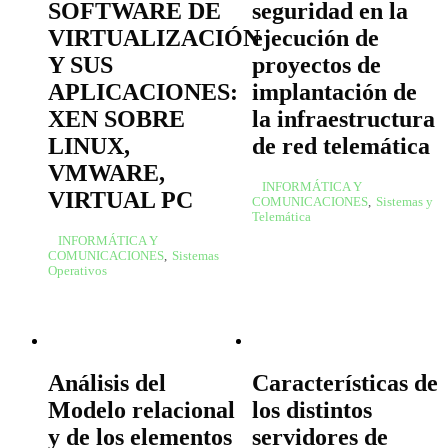
SOFTWARE DE
seguridad en la
VIRTUALIZACIÓN
ejecución de
Y SUS
proyectos de
APLICACIONES:
implantación de
XEN SOBRE
la infraestructura
LINUX,
de red telemática
VMWARE,
INFORMÁTICA Y
VIRTUAL PC
COMUNICACIONES
,
Sistemas y
Telemática
INFORMÁTICA Y
COMUNICACIONES
,
Sistemas
Operativos
Análisis del
Características de
Modelo relacional
los distintos
y de los elementos
servidores de