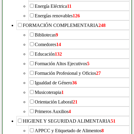
Energía Eléctrica
11
Energías renovables
126
FORMACIÓN COMPLEMENTARIA
248
Bibliotecas
9
Comedores
14
Educación
132
Formación Altos Ejecutivos
5
Formación Profesional y Oficios
27
Igualdad de Género
36
Musicoterapia
1
Orientación Laboral
21
Primeros Auxilios
4
HIGIENE Y SEGURIDAD ALIMENTARIA
51
APPCC y Etiquetado de Alimentos
8