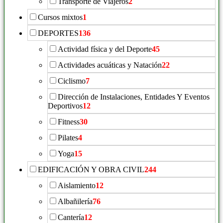
Transporte de Viajeros
2
Cursos mixtos
1
DEPORTES
136
Actividad física y del Deporte
45
Actividades acuáticas y Natación
22
Ciclismo
7
Dirección de Instalaciones, Entidades Y Eventos
Deportivos
12
Fitness
30
Pilates
4
Yoga
15
EDIFICACIÓN Y OBRA CIVIL
244
Aislamiento
12
Albañilería
76
Cantería
12