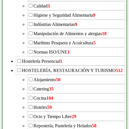
Calidad
3
Higiene y Seguridad Alimentaria
9
Indústrias Alimentarias
9
Manipulación de Alimentos y alergias
18
Marítimo Pesquera y Acuicultura
5
Normas ISO/UNE
1
Hostelería Presencial
1
HOSTELERÍA, RESTAURACIÓN Y TURISMO
512
Alojamiento
50
Catering
35
Cocina
104
Hoteles
59
Ocio y Tiempo Libre
29
Repostería, Pastelería y Helados
58