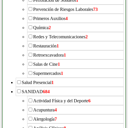
Perforación de Sondeos
1
Prevención de Riesgos Laborales
73
Primeros Auxilios
4
Química
2
Redes y Telecomunicaciones
2
Restauración
1
Retroexcavadora
1
Salas de Cine
1
Supermercados
1
Salud Presencial
1
SANIDAD
684
Actividad Física y del Deporte
6
Acupuntura
4
Alergología
7