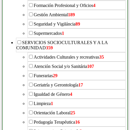
Formación Profesional y Oficios
4
Gestión Ambiental
189
Seguridad y Vigiláncia
89
Supermercados
1
SERVICIOS SOCIOCULTURALES Y A LA
COMUNIDAD
359
Actividades Culturales y recreativas
35
Atención Social y/o Sanitária
107
Funerarias
29
Geriatría y Gerontología
17
Igualdad de Género
4
Limpieza
1
Orientación Laboral
25
Pedagogía Terapéutica
16