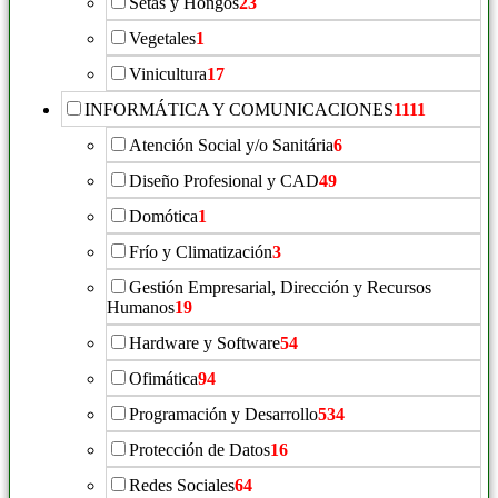
Setas y Hongos
23
Vegetales
1
Vinicultura
17
INFORMÁTICA Y COMUNICACIONES
1111
Atención Social y/o Sanitária
6
Diseño Profesional y CAD
49
Domótica
1
Frío y Climatización
3
Gestión Empresarial, Dirección y Recursos
Humanos
19
Hardware y Software
54
Ofimática
94
Programación y Desarrollo
534
Protección de Datos
16
Redes Sociales
64