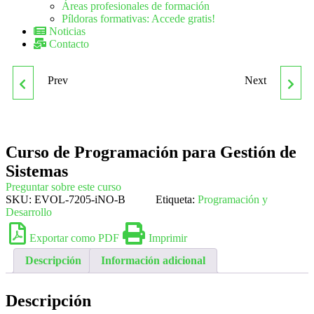
Áreas profesionales de formación
Píldoras formativas: Accede gratis!
Noticias
Contacto
Prev
Next
CURSO DE
CURSO DE SISTEMAS
PROGRAMACIÓN
INFORMÁTICOS
Curso de Programación para Gestión de
ORIENTADO A
Sistemas
COMPONENTES
Preguntar sobre este curso
SKU:
EVOL-7205-iNO-B
Etiqueta:
Programación y
Desarrollo
Exportar como PDF
Imprimir
Descripción
Información adicional
Descripción