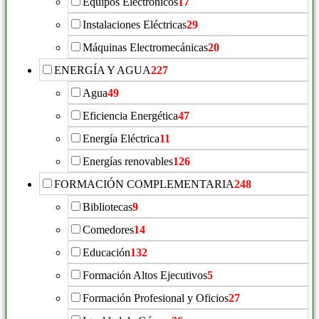
Equipos Electrónicos
17
Instalaciones Eléctricas
29
Máquinas Electromecánicas
20
ENERGÍA Y AGUA
227
Agua
49
Eficiencia Energética
47
Energía Eléctrica
11
Energías renovables
126
FORMACIÓN COMPLEMENTARIA
248
Bibliotecas
9
Comedores
14
Educación
132
Formación Altos Ejecutivos
5
Formación Profesional y Oficios
27