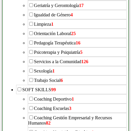
Geriatría y Gerontología
17
Igualdad de Género
4
Limpieza
1
Orientación Laboral
25
Pedagogía Terapéutica
16
Psicoterapia y Psiquiatría
5
Servicios a la Comunidad
126
Sexología
1
Trabajo Social
6
SOFT SKILLS
99
Coaching Deportivo
1
Coaching Escuelas
3
Coaching Gestión Empresarial y Recursos
Humanos
82