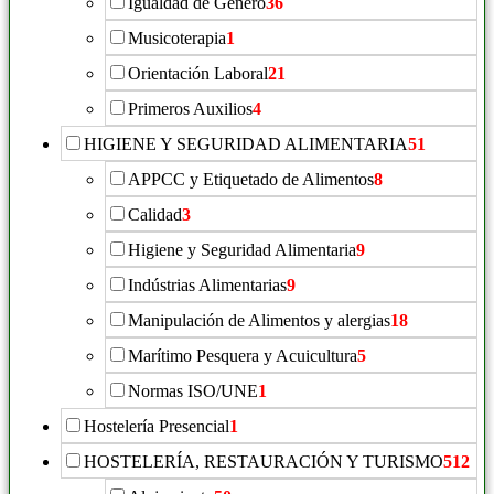
Igualdad de Género
36
Musicoterapia
1
Orientación Laboral
21
Primeros Auxilios
4
HIGIENE Y SEGURIDAD ALIMENTARIA
51
APPCC y Etiquetado de Alimentos
8
Calidad
3
Higiene y Seguridad Alimentaria
9
Indústrias Alimentarias
9
Manipulación de Alimentos y alergias
18
Marítimo Pesquera y Acuicultura
5
Normas ISO/UNE
1
Hostelería Presencial
1
HOSTELERÍA, RESTAURACIÓN Y TURISMO
512