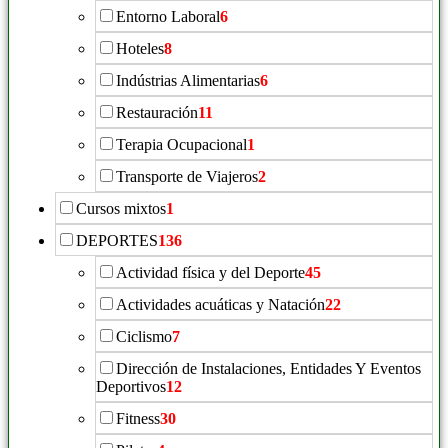
Entorno Laboral
6
Hoteles
8
Indústrias Alimentarias
6
Restauración
11
Terapia Ocupacional
1
Transporte de Viajeros
2
Cursos mixtos
1
DEPORTES
136
Actividad física y del Deporte
45
Actividades acuáticas y Natación
22
Ciclismo
7
Dirección de Instalaciones, Entidades Y Eventos
Deportivos
12
Fitness
30