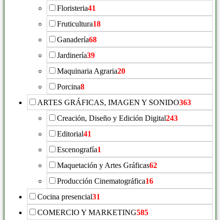
Floristeria
41
Fruticultura
18
Ganadería
68
Jardinería
39
Maquinaria Agraria
20
Porcina
8
ARTES GRÁFICAS, IMAGEN Y SONIDO
363
Creación, Diseño y Edición Digital
243
Editorial
41
Escenografía
1
Maquetación y Artes Gráficas
62
Producción Cinematográfica
16
Cocina presencial
31
COMERCIO Y MARKETING
585