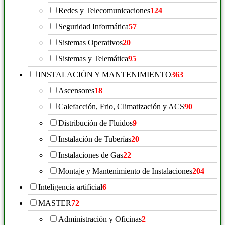
Redes y Telecomunicaciones
124
Seguridad Informática
57
Sistemas Operativos
20
Sistemas y Telemática
95
INSTALACIÓN Y MANTENIMIENTO
363
Ascensores
18
Calefacción, Frio, Climatización y ACS
90
Distribución de Fluidos
9
Instalación de Tuberías
20
Instalaciones de Gas
22
Montaje y Mantenimiento de Instalaciones
204
Inteligencia artificial
6
MASTER
72
Administración y Oficinas
2