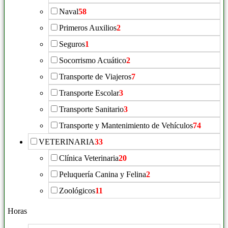
Naval
58
Primeros Auxilios
2
Seguros
1
Socorrismo Acuático
2
Transporte de Viajeros
7
Transporte Escolar
3
Transporte Sanitario
3
Transporte y Mantenimiento de Vehículos
74
VETERINARIA
33
Clínica Veterinaria
20
Peluquería Canina y Felina
2
Zoológicos
11
Horas