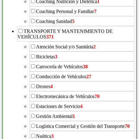
Coaching Nutrición y Dietética
1
Coaching Personal y Familiar
7
Coaching Sanidad
5
TRANSPORTE Y MANTENIMIENTO DE
VEHÍCULOS
371
Atención Social y/o Sanitária
2
Bicicletas
3
Carrocería de Vehículos
38
Conducción de Vehículos
27
Drones
4
Electromecánica de Vehículos
70
Estaciones de Servicio
4
Gestión Ambiental
1
Logística Comercial y Gestión del Transporte
70
Naútica
3