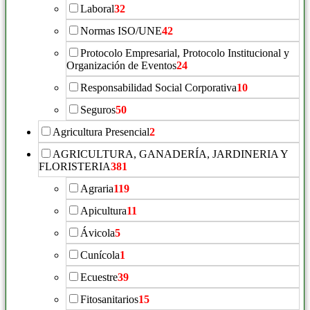
Laboral
32
Normas ISO/UNE
42
Protocolo Empresarial, Protocolo Institucional y
Organización de Eventos
24
Responsabilidad Social Corporativa
10
Seguros
50
Agricultura Presencial
2
AGRICULTURA, GANADERÍA, JARDINERIA Y
FLORISTERIA
381
Agraria
119
Apicultura
11
Ávicola
5
Cunícola
1
Ecuestre
39
Fitosanitarios
15