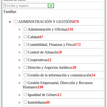
Famílias
ADMINISTRACIÓN Y GESTIÓN
879
Administración y Oficinas
210
Calidad
47
Contabilidad, Finanzas y Fiscal
172
Control de Almacén
18
Cooperativas
22
Derecho y Aspectos Jurídicos
30
Gestión de la información y comunicación
54
Gestión Empresarial, Dirección y Recursos
Humanos
198
Igualdad de Género
12
Inmobiliaria
49