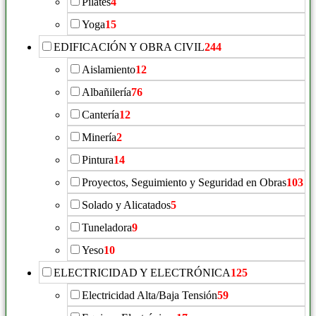
Pilates
4
Yoga
15
EDIFICACIÓN Y OBRA CIVIL
244
Aislamiento
12
Albañilería
76
Cantería
12
Minería
2
Pintura
14
Proyectos, Seguimiento y Seguridad en Obras
103
Solado y Alicatados
5
Tuneladora
9
Yeso
10
ELECTRICIDAD Y ELECTRÓNICA
125
Electricidad Alta/Baja Tensión
59