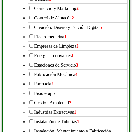
Comercio y Marketing
2
Control de Almacén
2
Creación, Diseño y Edición Digital
5
Electromedicina
1
Empresas de Limpieza
3
Energías renovables
1
Estaciones de Servicio
3
Fabricación Mecánica
4
Farmacia
2
Fisioterapia
1
Gestión Ambiental
7
Industrias Extractivas
1
Instalación de Tuberías
1
Instalación, Mantenimiento y Fabricación