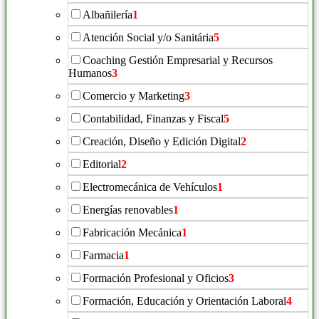
Albañilería
1
Atención Social y/o Sanitária
5
Coaching Gestión Empresarial y Recursos
Humanos
3
Comercio y Marketing
3
Contabilidad, Finanzas y Fiscal
5
Creación, Diseño y Edición Digital
2
Editorial
2
Electromecánica de Vehículos
1
Energías renovables
1
Fabricación Mecánica
1
Farmacia
1
Formación Profesional y Oficios
3
Formación, Educación y Orientación Laboral
4