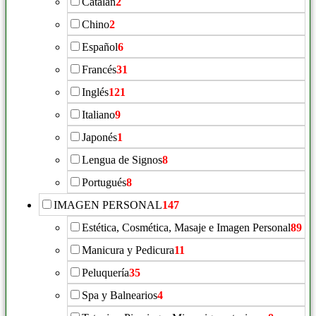
Catalán
2
Chino
2
Español
6
Francés
31
Inglés
121
Italiano
9
Japonés
1
Lengua de Signos
8
Portugués
8
IMAGEN PERSONAL
147
Estética, Cosmética, Masaje e Imagen Personal
89
Manicura y Pedicura
11
Peluquería
35
Spa y Balnearios
4