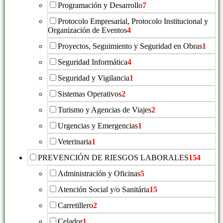
Programación y Desarrollo
7
Protocolo Empresarial, Protocolo Institucional y
Organización de Eventos
4
Proyectos, Seguimiento y Seguridad en Obras
1
Seguridad Informática
4
Seguridad y Vigilancia
1
Sistemas Operativos
2
Turismo y Agencias de Viajes
2
Urgencias y Emergencias
1
Veterinaria
1
PREVENCIÓN DE RIESGOS LABORALES
154
Administración y Oficinas
5
Atención Social y/o Sanitária
15
Carretillero
2
Celador
1