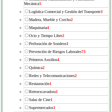
Mecánica
5
Logística Comercial y Gestión del Transporte
3
Madera, Mueble y Corcho
2
Maquinaria
4
Ocio y Tiempo Libre
2
Perforación de Sondeos
1
Prevención de Riesgos Laborales
73
Primeros Auxilios
4
Química
2
Redes y Telecomunicaciones
2
Restauración
1
Retroexcavadora
1
Salas de Cine
1
Supermercados
1