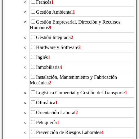
Francés
1
Gestión Ambiental
1
Gestión Empresarial, Dirección y Recursos
Humanos
9
Gestión Integrada
2
Hardware y Software
3
Inglés
1
Inmobiliaria
4
Instalación, Mantenimiento y Fabricación
Mecánica
2
Logística Comercial y Gestión del Transporte
1
Ofimática
1
Orientación Laboral
2
Peluquería
1
Prevención de Riesgos Laborales
4