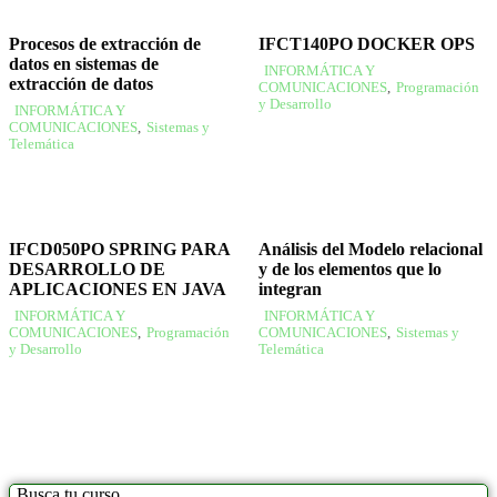
Procesos de extracción de
IFCT140PO DOCKER OPS
datos en sistemas de
INFORMÁTICA Y
extracción de datos
COMUNICACIONES
,
Programación
y Desarrollo
INFORMÁTICA Y
COMUNICACIONES
,
Sistemas y
Telemática
IFCD050PO SPRING PARA
Análisis del Modelo relacional
DESARROLLO DE
y de los elementos que lo
APLICACIONES EN JAVA
integran
INFORMÁTICA Y
INFORMÁTICA Y
COMUNICACIONES
,
Programación
COMUNICACIONES
,
Sistemas y
y Desarrollo
Telemática
Busca tu curso