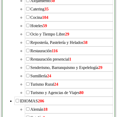
Alojamiento
50
Catering
35
Cocina
104
Hoteles
59
Ocio y Tiempo Libre
29
Repostería, Pastelería y Helados
58
Restauración
116
Restauración presencial
1
Senderismo, Barranquismo y Espelelogía
29
Sumillería
24
Turismo Rural
24
Turismo y Agencias de Viajes
80
IDIOMAS
206
Alemán
18