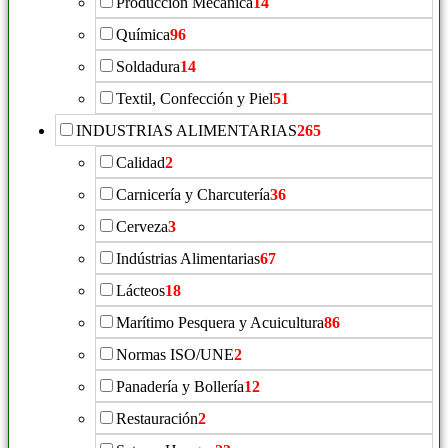
Producción Mecánica
14
Química
96
Soldadura
14
Textil, Confección y Piel
51
INDUSTRIAS ALIMENTARIAS
265
Calidad
2
Carnicería y Charcutería
36
Cerveza
3
Indústrias Alimentarias
67
Lácteos
18
Marítimo Pesquera y Acuicultura
86
Normas ISO/UNE
2
Panadería y Bollería
12
Restauración
2