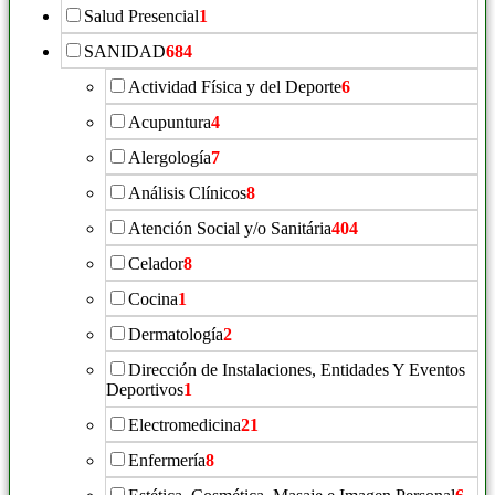
Salud Presencial
1
SANIDAD
684
Actividad Física y del Deporte
6
Acupuntura
4
Alergología
7
Análisis Clínicos
8
Atención Social y/o Sanitária
404
Celador
8
Cocina
1
Dermatología
2
Dirección de Instalaciones, Entidades Y Eventos
Deportivos
1
Electromedicina
21
Enfermería
8