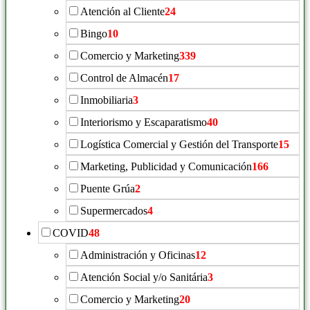
Atención al Cliente
24
Bingo
10
Comercio y Marketing
339
Control de Almacén
17
Inmobiliaria
3
Interiorismo y Escaparatismo
40
Logística Comercial y Gestión del Transporte
15
Marketing, Publicidad y Comunicación
166
Puente Grúa
2
Supermercados
4
COVID
48
Administración y Oficinas
12
Atención Social y/o Sanitária
3
Comercio y Marketing
20