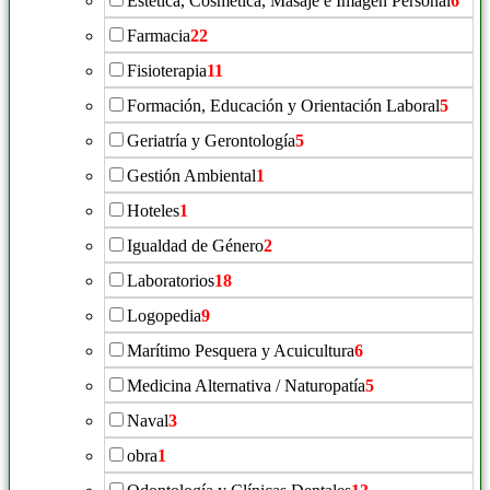
Estética, Cosmética, Masaje e Imagen Personal
6
Farmacia
22
Fisioterapia
11
Formación, Educación y Orientación Laboral
5
Geriatría y Gerontología
5
Gestión Ambiental
1
Hoteles
1
Igualdad de Género
2
Laboratorios
18
Logopedia
9
Marítimo Pesquera y Acuicultura
6
Medicina Alternativa / Naturopatía
5
Naval
3
obra
1