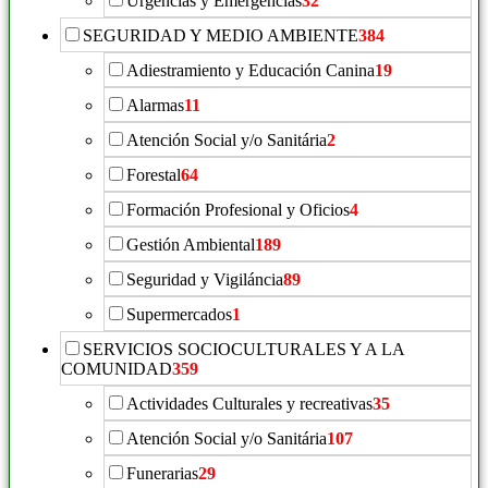
Urgencias y Emergencias
32
SEGURIDAD Y MEDIO AMBIENTE
384
Adiestramiento y Educación Canina
19
Alarmas
11
Atención Social y/o Sanitária
2
Forestal
64
Formación Profesional y Oficios
4
Gestión Ambiental
189
Seguridad y Vigiláncia
89
Supermercados
1
SERVICIOS SOCIOCULTURALES Y A LA
COMUNIDAD
359
Actividades Culturales y recreativas
35
Atención Social y/o Sanitária
107
Funerarias
29