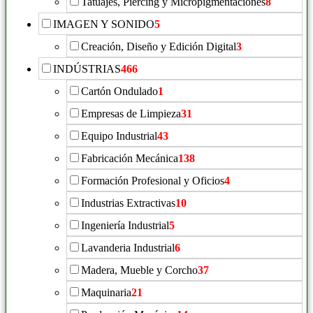
Tatuajes, Piercing y Micropigmentaciones
8
IMAGEN Y SONIDO
5
Creación, Diseño y Edición Digital
3
INDÚSTRIAS
466
Cartón Ondulado
1
Empresas de Limpieza
31
Equipo Industrial
43
Fabricación Mecánica
138
Formación Profesional y Oficios
4
Industrias Extractivas
10
Ingeniería Industrial
5
Lavanderia Industrial
6
Madera, Mueble y Corcho
37
Maquinaria
21