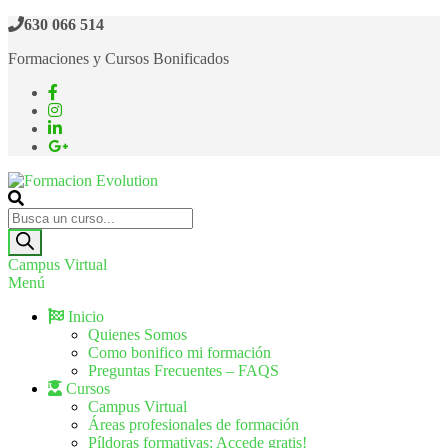
Saltar
630 066 514
al
Formaciones y Cursos Bonificados
contenido
Formacion Evolution
Cursos de formación continua
Búsqueda
de
productos
Campus Virtual
Menú
Inicio
Quienes Somos
Como bonifico mi formación
Preguntas Frecuentes – FAQS
Cursos
Campus Virtual
Áreas profesionales de formación
Píldoras formativas: Accede gratis!