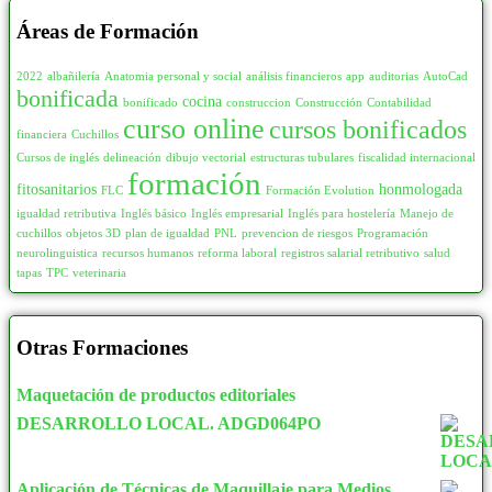
Áreas de Formación
2022
albañilería
Anatomia personal y social
análisis financieros
app
auditorias
AutoCad
bonificada
cocina
bonificado
construccion
Construcción
Contabilidad
curso online
cursos bonificados
financiera
Cuchillos
Cursos de inglés
delineación
dibujo vectorial
estructuras tubulares
fiscalidad internacional
formación
fitosanitarios
honmologada
FLC
Formación Evolution
igualdad retributiva
Inglés básico
Inglés empresarial
Inglés para hostelería
Manejo de
cuchillos
objetos 3D
plan de igualdad
PNL
prevencion de riesgos
Programación
neurolinguistica
recursos humanos
reforma laboral
registros salarial retributivo
salud
tapas
TPC
veterinaria
Otras Formaciones
Maquetación de productos editoriales
DESARROLLO LOCAL. ADGD064PO
Aplicación de Técnicas de Maquillaje para Medios