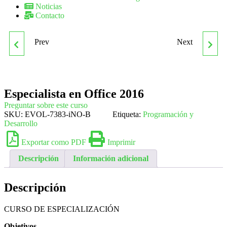
Noticias
Contacto
Prev
Next
ESPECIALISTA EN
ESPECIALISTA EN
MICROSOFT OFFICE
PRODUCTOS
Especialista en Office 2016
2019
COSMÉTICOS Y
Preguntar sobre este curso
SKU:
EVOL-7383-iNO-B
Etiqueta:
Programación y
DERMOFARMACIA
Desarrollo
Exportar como PDF
Imprimir
Descripción
Información adicional
Descripción
CURSO DE ESPECIALIZACIÓN
Objetivos