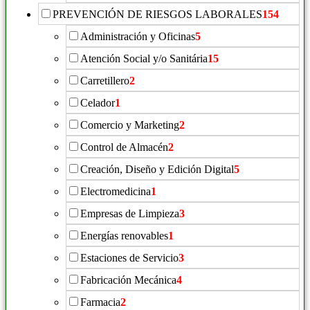
PREVENCIÓN DE RIESGOS LABORALES
154
Administración y Oficinas
5
Atención Social y/o Sanitária
15
Carretillero
2
Celador
1
Comercio y Marketing
2
Control de Almacén
2
Creación, Diseño y Edición Digital
5
Electromedicina
1
Empresas de Limpieza
3
Energías renovables
1
Estaciones de Servicio
3
Fabricación Mecánica
4
Farmacia
2