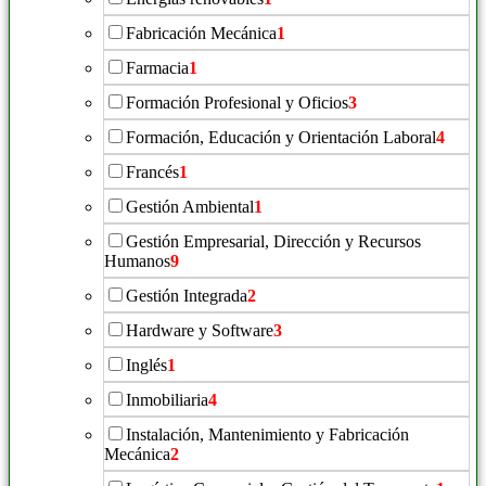
Fabricación Mecánica
1
Farmacia
1
Formación Profesional y Oficios
3
Formación, Educación y Orientación Laboral
4
Francés
1
Gestión Ambiental
1
Gestión Empresarial, Dirección y Recursos
Humanos
9
Gestión Integrada
2
Hardware y Software
3
Inglés
1
Inmobiliaria
4
Instalación, Mantenimiento y Fabricación
Mecánica
2