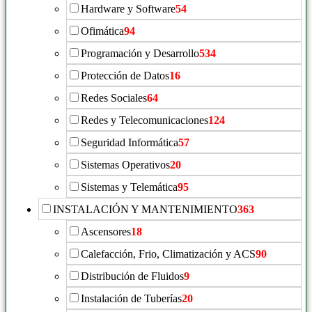
Hardware y Software
54
Ofimática
94
Programación y Desarrollo
534
Protección de Datos
16
Redes Sociales
64
Redes y Telecomunicaciones
124
Seguridad Informática
57
Sistemas Operativos
20
Sistemas y Telemática
95
INSTALACIÓN Y MANTENIMIENTO
363
Ascensores
18
Calefacción, Frio, Climatización y ACS
90
Distribución de Fluidos
9
Instalación de Tuberías
20