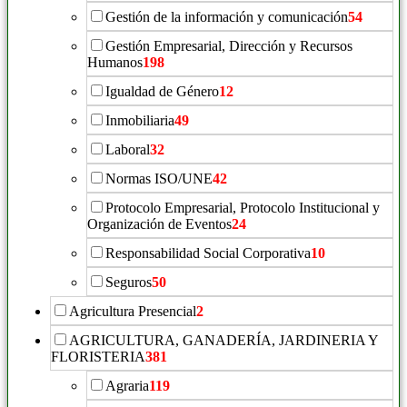
Gestión de la información y comunicación
54
Gestión Empresarial, Dirección y Recursos
Humanos
198
Igualdad de Género
12
Inmobiliaria
49
Laboral
32
Normas ISO/UNE
42
Protocolo Empresarial, Protocolo Institucional y
Organización de Eventos
24
Responsabilidad Social Corporativa
10
Seguros
50
Agricultura Presencial
2
AGRICULTURA, GANADERÍA, JARDINERIA Y
FLORISTERIA
381
Agraria
119