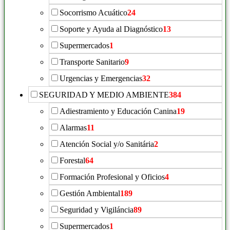
Socorrismo Acuático
24
Soporte y Ayuda al Diagnóstico
13
Supermercados
1
Transporte Sanitario
9
Urgencias y Emergencias
32
SEGURIDAD Y MEDIO AMBIENTE
384
Adiestramiento y Educación Canina
19
Alarmas
11
Atención Social y/o Sanitária
2
Forestal
64
Formación Profesional y Oficios
4
Gestión Ambiental
189
Seguridad y Vigiláncia
89
Supermercados
1