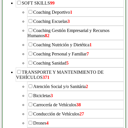
SOFT SKILLS
99
Coaching Deportivo
1
Coaching Escuelas
3
Coaching Gestión Empresarial y Recursos
Humanos
82
Coaching Nutrición y Dietética
1
Coaching Personal y Familiar
7
Coaching Sanidad
5
TRANSPORTE Y MANTENIMIENTO DE
VEHÍCULOS
371
Atención Social y/o Sanitária
2
Bicicletas
3
Carrocería de Vehículos
38
Conducción de Vehículos
27
Drones
4