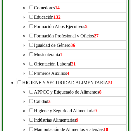
Comedores
14
Educación
132
Formación Altos Ejecutivos
5
Formación Profesional y Oficios
27
Igualdad de Género
36
Musicoterapia
1
Orientación Laboral
21
Primeros Auxilios
4
HIGIENE Y SEGURIDAD ALIMENTARIA
51
APPCC y Etiquetado de Alimentos
8
Calidad
3
Higiene y Seguridad Alimentaria
9
Indústrias Alimentarias
9
Manipulación de Alimentos y alergias
18