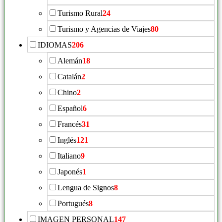
Turismo Rural
24
Turismo y Agencias de Viajes
80
IDIOMAS
206
Alemán
18
Catalán
2
Chino
2
Español
6
Francés
31
Inglés
121
Italiano
9
Japonés
1
Lengua de Signos
8
Portugués
8
IMAGEN PERSONAL
147