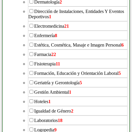
Dermatología
2
Dirección de Instalaciones, Entidades Y Eventos
Deportivos
1
Electromedicina
21
Enfermería
8
Estética, Cosmética, Masaje e Imagen Personal
6
Farmacia
22
Fisioterapia
11
Formación, Educación y Orientación Laboral
5
Geriatría y Gerontología
5
Gestión Ambiental
1
Hoteles
1
Igualdad de Género
2
Laboratorios
18
Logopedia
9