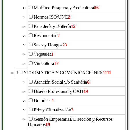
Marítimo Pesquera y Acuicultura
86
Normas ISO/UNE
2
Panadería y Bollería
12
Restauración
2
Setas y Hongos
23
Vegetales
1
Vinicultura
17
INFORMÁTICA Y COMUNICACIONES
1111
Atención Social y/o Sanitária
6
Diseño Profesional y CAD
49
Domótica
1
Frío y Climatización
3
Gestión Empresarial, Dirección y Recursos
Humanos
19