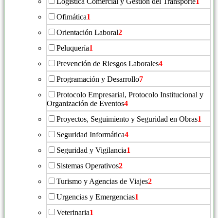
Logística Comercial y Gestión del Transporte
1
Ofimática
1
Orientación Laboral
2
Peluquería
1
Prevención de Riesgos Laborales
4
Programación y Desarrollo
7
Protocolo Empresarial, Protocolo Institucional y
Organización de Eventos
4
Proyectos, Seguimiento y Seguridad en Obras
1
Seguridad Informática
4
Seguridad y Vigilancia
1
Sistemas Operativos
2
Turismo y Agencias de Viajes
2
Urgencias y Emergencias
1
Veterinaria
1