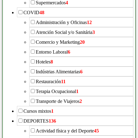
Supermercados
4
COVID
48
Administración y Oficinas
12
Atención Social y/o Sanitária
3
Comercio y Marketing
20
Entorno Laboral
6
Hoteles
8
Indústrias Alimentarias
6
Restauración
11
Terapia Ocupacional
1
Transporte de Viajeros
2
Cursos mixtos
1
DEPORTES
136
Actividad física y del Deporte
45