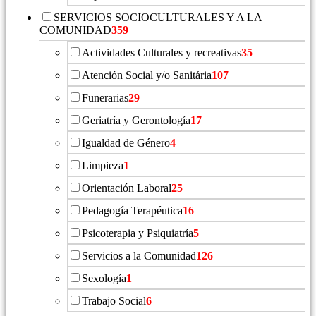
SERVICIOS SOCIOCULTURALES Y A LA
COMUNIDAD
359
Actividades Culturales y recreativas
35
Atención Social y/o Sanitária
107
Funerarias
29
Geriatría y Gerontología
17
Igualdad de Género
4
Limpieza
1
Orientación Laboral
25
Pedagogía Terapéutica
16
Psicoterapia y Psiquiatría
5
Servicios a la Comunidad
126
Sexología
1
Trabajo Social
6