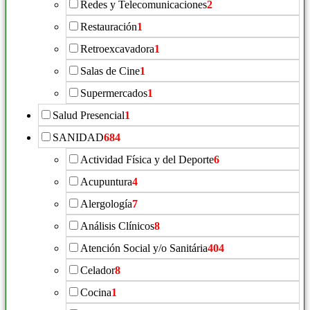
Redes y Telecomunicaciones
2
Restauración
1
Retroexcavadora
1
Salas de Cine
1
Supermercados
1
Salud Presencial
1
SANIDAD
684
Actividad Física y del Deporte
6
Acupuntura
4
Alergología
7
Análisis Clínicos
8
Atención Social y/o Sanitária
404
Celador
8
Cocina
1