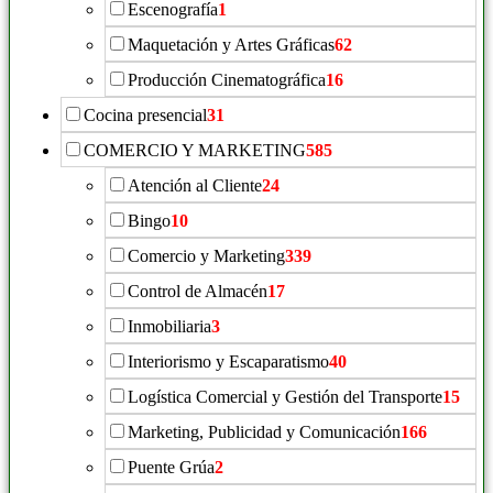
Escenografía
1
Maquetación y Artes Gráficas
62
Producción Cinematográfica
16
Cocina presencial
31
COMERCIO Y MARKETING
585
Atención al Cliente
24
Bingo
10
Comercio y Marketing
339
Control de Almacén
17
Inmobiliaria
3
Interiorismo y Escaparatismo
40
Logística Comercial y Gestión del Transporte
15
Marketing, Publicidad y Comunicación
166
Puente Grúa
2