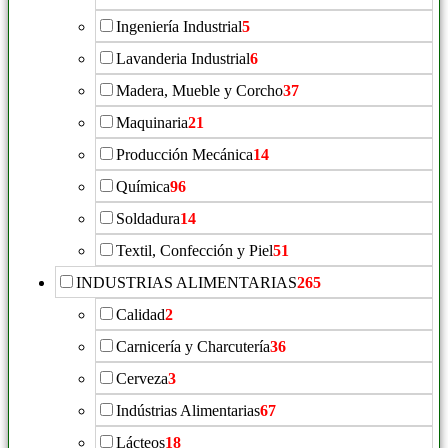
Ingeniería Industrial
5
Lavanderia Industrial
6
Madera, Mueble y Corcho
37
Maquinaria
21
Producción Mecánica
14
Química
96
Soldadura
14
Textil, Confección y Piel
51
INDUSTRIAS ALIMENTARIAS
265
Calidad
2
Carnicería y Charcutería
36
Cerveza
3
Indústrias Alimentarias
67
Lácteos
18