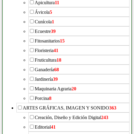
Apicultura
11
Ávicola
5
Cunícola
1
Ecuestre
39
Fitosanitarios
15
Floristeria
41
Fruticultura
18
Ganadería
68
Jardinería
39
Maquinaria Agraria
20
Porcina
8
ARTES GRÁFICAS, IMAGEN Y SONIDO
363
Creación, Diseño y Edición Digital
243
Editorial
41