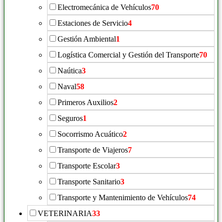
Electromecánica de Vehículos
70
Estaciones de Servicio
4
Gestión Ambiental
1
Logística Comercial y Gestión del Transporte
70
Naútica
3
Naval
58
Primeros Auxilios
2
Seguros
1
Socorrismo Acuático
2
Transporte de Viajeros
7
Transporte Escolar
3
Transporte Sanitario
3
Transporte y Mantenimiento de Vehículos
74
VETERINARIA
33