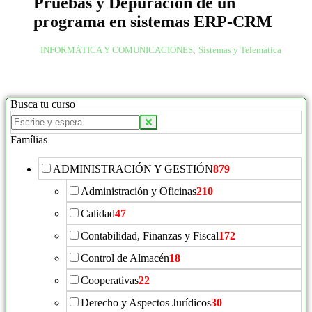
Pruebas y Depuración de un
programa en sistemas ERP-CRM
INFORMÁTICA Y COMUNICACIONES
,
Sistemas y Telemática
Busca tu curso
Famílias
ADMINISTRACIÓN Y GESTIÓN
879
Administración y Oficinas
210
Calidad
47
Contabilidad, Finanzas y Fiscal
172
Control de Almacén
18
Cooperativas
22
Derecho y Aspectos Jurídicos
30