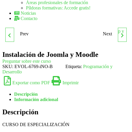
Áreas profesionales de formación
Píldoras formativas: Accede gratis!
Noticias
Contacto
Prev
Next
INGLÉS B2 (2ª PARTE)
INTRODUCCIÓN ADOBE
PHOTOSHOP Y
Instalación de Joomla y Moodle
Preguntar sobre este curso
LIGHTROOM
SKU:
EVOL-6769-iNO-B
Etiqueta:
Programación y
Desarrollo
Exportar como PDF
Imprimir
Descripción
Información adicional
Descripción
CURSO DE ESPECIALIZACIÓN