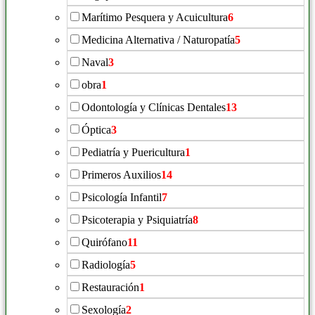
Marítimo Pesquera y Acuicultura
6
Medicina Alternativa / Naturopatía
5
Naval
3
obra
1
Odontología y Clínicas Dentales
13
Óptica
3
Pediatría y Puericultura
1
Primeros Auxilios
14
Psicología Infantil
7
Psicoterapia y Psiquiatría
8
Quirófano
11
Radiología
5
Restauración
1
Sexología
2