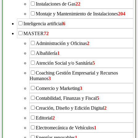
Instalaciones de Gas
22
Montaje y Mantenimiento de Instalaciones
204
Inteligencia artificial
6
MASTER
72
Administración y Oficinas
2
Albañilería
1
Atención Social y/o Sanitária
5
Coaching Gestión Empresarial y Recursos
Humanos
3
Comercio y Marketing
3
Contabilidad, Finanzas y Fiscal
5
Creación, Diseño y Edición Digital
2
Editorial
2
Electromecánica de Vehículos
1
Energías renovables
1