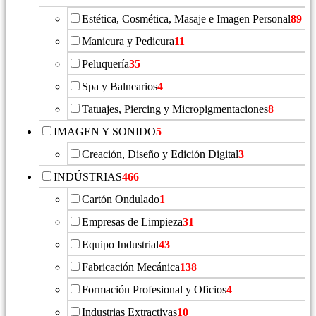
Estética, Cosmética, Masaje e Imagen Personal
89
Manicura y Pedicura
11
Peluquería
35
Spa y Balnearios
4
Tatuajes, Piercing y Micropigmentaciones
8
IMAGEN Y SONIDO
5
Creación, Diseño y Edición Digital
3
INDÚSTRIAS
466
Cartón Ondulado
1
Empresas de Limpieza
31
Equipo Industrial
43
Fabricación Mecánica
138
Formación Profesional y Oficios
4
Industrias Extractivas
10