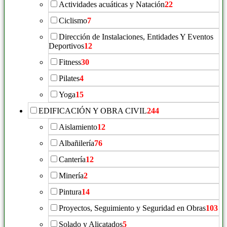
Actividades acuáticas y Natación
22
Ciclismo
7
Dirección de Instalaciones, Entidades Y Eventos
Deportivos
12
Fitness
30
Pilates
4
Yoga
15
EDIFICACIÓN Y OBRA CIVIL
244
Aislamiento
12
Albañilería
76
Cantería
12
Minería
2
Pintura
14
Proyectos, Seguimiento y Seguridad en Obras
103
Solado y Alicatados
5