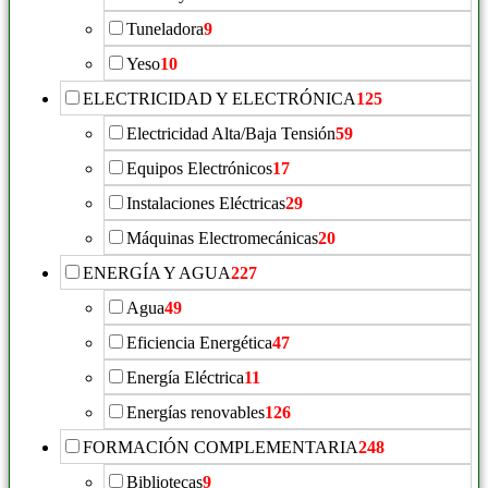
Tuneladora
9
Yeso
10
ELECTRICIDAD Y ELECTRÓNICA
125
Electricidad Alta/Baja Tensión
59
Equipos Electrónicos
17
Instalaciones Eléctricas
29
Máquinas Electromecánicas
20
ENERGÍA Y AGUA
227
Agua
49
Eficiencia Energética
47
Energía Eléctrica
11
Energías renovables
126
FORMACIÓN COMPLEMENTARIA
248
Bibliotecas
9