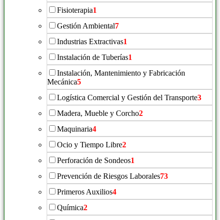
Fisioterapia
1
Gestión Ambiental
7
Industrias Extractivas
1
Instalación de Tuberías
1
Instalación, Mantenimiento y Fabricación
Mecánica
5
Logística Comercial y Gestión del Transporte
3
Madera, Mueble y Corcho
2
Maquinaria
4
Ocio y Tiempo Libre
2
Perforación de Sondeos
1
Prevención de Riesgos Laborales
73
Primeros Auxilios
4
Química
2