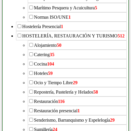
Marítimo Pesquera y Acuicultura
5
Normas ISO/UNE
1
Hostelería Presencial
1
HOSTELERÍA, RESTAURACIÓN Y TURISMO
512
Alojamiento
50
Catering
35
Cocina
104
Hoteles
59
Ocio y Tiempo Libre
29
Repostería, Pastelería y Helados
58
Restauración
116
Restauración presencial
1
Senderismo, Barranquismo y Espelelogía
29
Sumillería
24