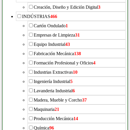
Creación, Diseño y Edición Digital
3
INDÚSTRIAS
466
Cartón Ondulado
1
Empresas de Limpieza
31
Equipo Industrial
43
Fabricación Mecánica
138
Formación Profesional y Oficios
4
Industrias Extractivas
10
Ingeniería Industrial
5
Lavanderia Industrial
6
Madera, Mueble y Corcho
37
Maquinaria
21
Producción Mecánica
14
Química
96