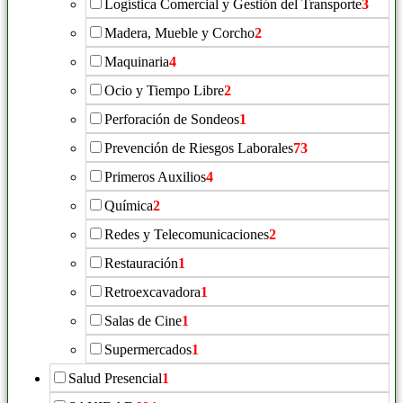
Logística Comercial y Gestión del Transporte
3
Madera, Mueble y Corcho
2
Maquinaria
4
Ocio y Tiempo Libre
2
Perforación de Sondeos
1
Prevención de Riesgos Laborales
73
Primeros Auxilios
4
Química
2
Redes y Telecomunicaciones
2
Restauración
1
Retroexcavadora
1
Salas de Cine
1
Supermercados
1
Salud Presencial
1