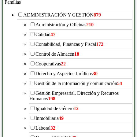
Famílias
ADMINISTRACIÓN Y GESTIÓN
879
Administración y Oficinas
210
Calidad
47
Contabilidad, Finanzas y Fiscal
172
Control de Almacén
18
Cooperativas
22
Derecho y Aspectos Jurídicos
30
Gestión de la información y comunicación
54
Gestión Empresarial, Dirección y Recursos
Humanos
198
Igualdad de Género
12
Inmobiliaria
49
Laboral
32