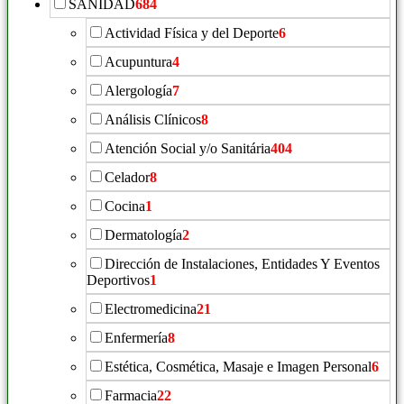
SANIDAD
684
Actividad Física y del Deporte
6
Acupuntura
4
Alergología
7
Análisis Clínicos
8
Atención Social y/o Sanitária
404
Celador
8
Cocina
1
Dermatología
2
Dirección de Instalaciones, Entidades Y Eventos
Deportivos
1
Electromedicina
21
Enfermería
8
Estética, Cosmética, Masaje e Imagen Personal
6
Farmacia
22