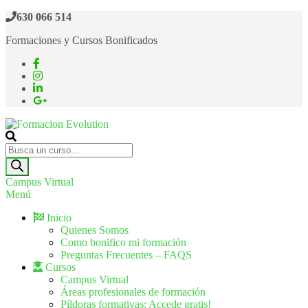
630 066 514
Formaciones y Cursos Bonificados
Formacion Evolution
Cursos de formación continua
Campus Virtual
Menú
Inicio
Quienes Somos
Como bonifico mi formación
Preguntas Frecuentes – FAQS
Cursos
Campus Virtual
Áreas profesionales de formación
Píldoras formativas: Accede gratis!