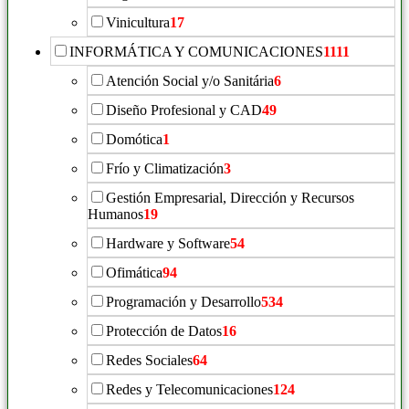
Vinicultura
17
INFORMÁTICA Y COMUNICACIONES
1111
Atención Social y/o Sanitária
6
Diseño Profesional y CAD
49
Domótica
1
Frío y Climatización
3
Gestión Empresarial, Dirección y Recursos
Humanos
19
Hardware y Software
54
Ofimática
94
Programación y Desarrollo
534
Protección de Datos
16
Redes Sociales
64
Redes y Telecomunicaciones
124