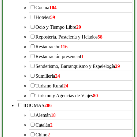
Cocina
104
Hoteles
59
Ocio y Tiempo Libre
29
Repostería, Pastelería y Helados
58
Restauración
116
Restauración presencial
1
Senderismo, Barranquismo y Espelelogía
29
Sumillería
24
Turismo Rural
24
Turismo y Agencias de Viajes
80
IDIOMAS
206
Alemán
18
Catalán
2
Chino
2