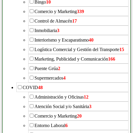
Bingo
10
Comercio y Marketing
339
Control de Almacén
17
Inmobiliaria
3
Interiorismo y Escaparatismo
40
Logística Comercial y Gestión del Transporte
15
Marketing, Publicidad y Comunicación
166
Puente Grúa
2
Supermercados
4
COVID
48
Administración y Oficinas
12
Atención Social y/o Sanitária
3
Comercio y Marketing
20
Entorno Laboral
6