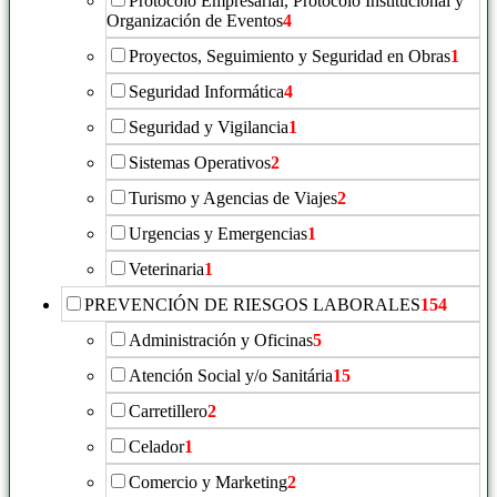
Protocolo Empresarial, Protocolo Institucional y
Organización de Eventos
4
Proyectos, Seguimiento y Seguridad en Obras
1
Seguridad Informática
4
Seguridad y Vigilancia
1
Sistemas Operativos
2
Turismo y Agencias de Viajes
2
Urgencias y Emergencias
1
Veterinaria
1
PREVENCIÓN DE RIESGOS LABORALES
154
Administración y Oficinas
5
Atención Social y/o Sanitária
15
Carretillero
2
Celador
1
Comercio y Marketing
2