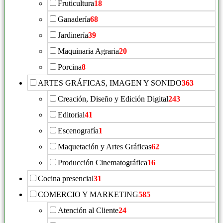
Fruticultura
18
Ganadería
68
Jardinería
39
Maquinaria Agraria
20
Porcina
8
ARTES GRÁFICAS, IMAGEN Y SONIDO
363
Creación, Diseño y Edición Digital
243
Editorial
41
Escenografía
1
Maquetación y Artes Gráficas
62
Producción Cinematográfica
16
Cocina presencial
31
COMERCIO Y MARKETING
585
Atención al Cliente
24