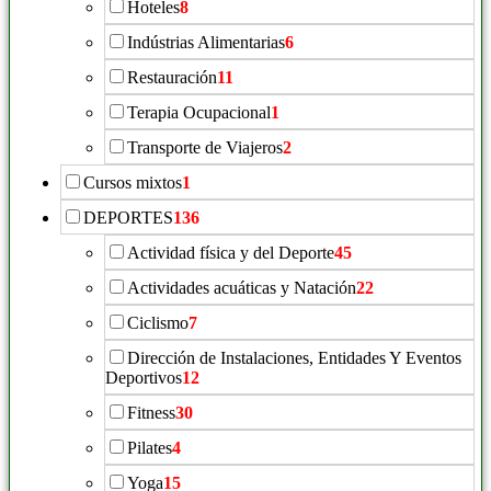
Hoteles
8
Indústrias Alimentarias
6
Restauración
11
Terapia Ocupacional
1
Transporte de Viajeros
2
Cursos mixtos
1
DEPORTES
136
Actividad física y del Deporte
45
Actividades acuáticas y Natación
22
Ciclismo
7
Dirección de Instalaciones, Entidades Y Eventos
Deportivos
12
Fitness
30
Pilates
4
Yoga
15