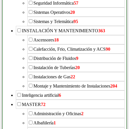
Seguridad Informática
57
Sistemas Operativos
20
Sistemas y Telemática
95
INSTALACIÓN Y MANTENIMIENTO
363
Ascensores
18
Calefacción, Frio, Climatización y ACS
90
Distribución de Fluidos
9
Instalación de Tuberías
20
Instalaciones de Gas
22
Montaje y Mantenimiento de Instalaciones
204
Inteligencia artificial
6
MASTER
72
Administración y Oficinas
2
Albañilería
1