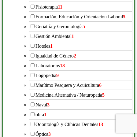
Fisioterapia
11
Formación, Educación y Orientación Laboral
5
Geriatría y Gerontología
5
Gestión Ambiental
1
Hoteles
1
Igualdad de Género
2
Laboratorios
18
Logopedia
9
Marítimo Pesquera y Acuicultura
6
Medicina Alternativa / Naturopatía
5
Naval
3
obra
1
Odontología y Clínicas Dentales
13
Óptica
3