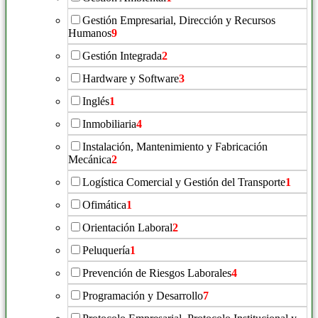
Gestión Empresarial, Dirección y Recursos
Humanos
9
Gestión Integrada
2
Hardware y Software
3
Inglés
1
Inmobiliaria
4
Instalación, Mantenimiento y Fabricación
Mecánica
2
Logística Comercial y Gestión del Transporte
1
Ofimática
1
Orientación Laboral
2
Peluquería
1
Prevención de Riesgos Laborales
4
Programación y Desarrollo
7