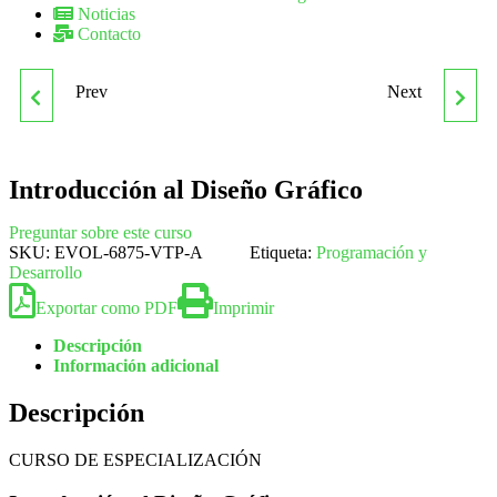
Noticias
Contacto
Prev
Next
INTERVENCIÓN EN LA
LA CONTRATACIÓN Y LA
ATENCIÓN
EXTINCIÓN DEL
Introducción al Diseño Gráfico
SOCIOSANITARIA EN
CONTRATO
Preguntar sobre este curso
SKU:
EVOL-6875-VTP-A
Etiqueta:
Programación y
INSTITUCIONES
Desarrollo
Exportar como PDF
Imprimir
Descripción
Información adicional
Descripción
CURSO DE ESPECIALIZACIÓN