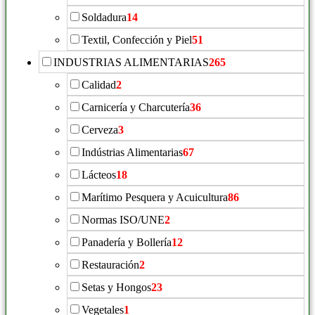
Soldadura
14
Textil, Confección y Piel
51
INDUSTRIAS ALIMENTARIAS
265
Calidad
2
Carnicería y Charcutería
36
Cerveza
3
Indústrias Alimentarias
67
Lácteos
18
Marítimo Pesquera y Acuicultura
86
Normas ISO/UNE
2
Panadería y Bollería
12
Restauración
2
Setas y Hongos
23
Vegetales
1