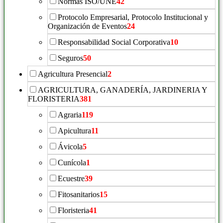
Normas ISO/UNE
42
Protocolo Empresarial, Protocolo Institucional y
Organización de Eventos
24
Responsabilidad Social Corporativa
10
Seguros
50
Agricultura Presencial
2
AGRICULTURA, GANADERÍA, JARDINERIA Y
FLORISTERIA
381
Agraria
119
Apicultura
11
Ávicola
5
Cunícola
1
Ecuestre
39
Fitosanitarios
15
Floristeria
41