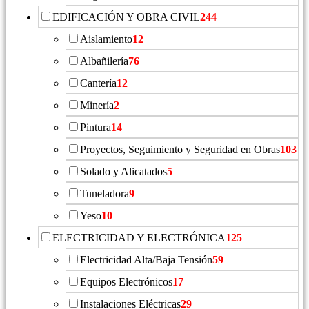
EDIFICACIÓN Y OBRA CIVIL
244
Aislamiento
12
Albañilería
76
Cantería
12
Minería
2
Pintura
14
Proyectos, Seguimiento y Seguridad en Obras
103
Solado y Alicatados
5
Tuneladora
9
Yeso
10
ELECTRICIDAD Y ELECTRÓNICA
125
Electricidad Alta/Baja Tensión
59
Equipos Electrónicos
17
Instalaciones Eléctricas
29