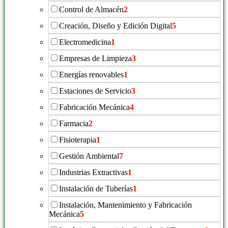
Control de Almacén
2
Creación, Diseño y Edición Digital
5
Electromedicina
1
Empresas de Limpieza
3
Energías renovables
1
Estaciones de Servicio
3
Fabricación Mecánica
4
Farmacia
2
Fisioterapia
1
Gestión Ambiental
7
Industrias Extractivas
1
Instalación de Tuberías
1
Instalación, Mantenimiento y Fabricación
Mecánica
5