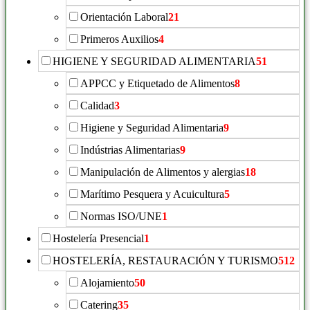
Orientación Laboral
21
Primeros Auxilios
4
HIGIENE Y SEGURIDAD ALIMENTARIA
51
APPCC y Etiquetado de Alimentos
8
Calidad
3
Higiene y Seguridad Alimentaria
9
Indústrias Alimentarias
9
Manipulación de Alimentos y alergias
18
Marítimo Pesquera y Acuicultura
5
Normas ISO/UNE
1
Hostelería Presencial
1
HOSTELERÍA, RESTAURACIÓN Y TURISMO
512
Alojamiento
50
Catering
35