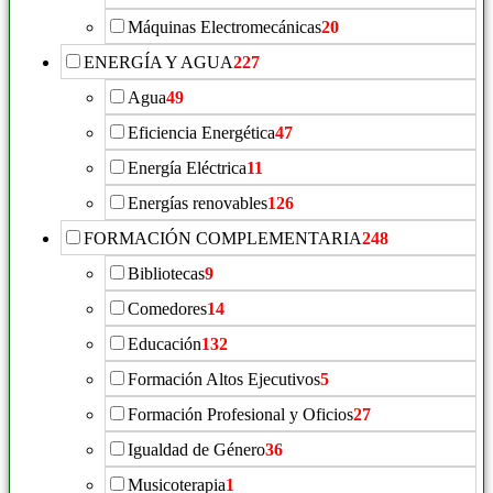
Máquinas Electromecánicas
20
ENERGÍA Y AGUA
227
Agua
49
Eficiencia Energética
47
Energía Eléctrica
11
Energías renovables
126
FORMACIÓN COMPLEMENTARIA
248
Bibliotecas
9
Comedores
14
Educación
132
Formación Altos Ejecutivos
5
Formación Profesional y Oficios
27
Igualdad de Género
36
Musicoterapia
1