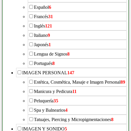
Español
6
Francés
31
Inglés
121
Italiano
9
Japonés
1
Lengua de Signos
8
Portugués
8
IMAGEN PERSONAL
147
Estética, Cosmética, Masaje e Imagen Personal
89
Manicura y Pedicura
11
Peluquería
35
Spa y Balnearios
4
Tatuajes, Piercing y Micropigmentaciones
8
IMAGEN Y SONIDO
5