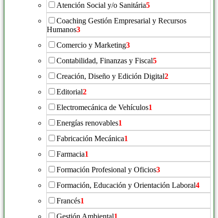
Atención Social y/o Sanitária
5
Coaching Gestión Empresarial y Recursos
Humanos
3
Comercio y Marketing
3
Contabilidad, Finanzas y Fiscal
5
Creación, Diseño y Edición Digital
2
Editorial
2
Electromecánica de Vehículos
1
Energías renovables
1
Fabricación Mecánica
1
Farmacia
1
Formación Profesional y Oficios
3
Formación, Educación y Orientación Laboral
4
Francés
1
Gestión Ambiental
1