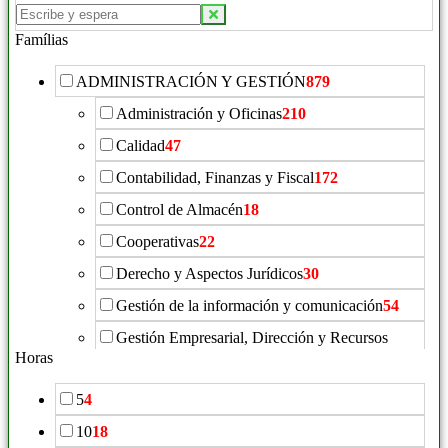
Famílias
ADMINISTRACIÓN Y GESTIÓN
879
Administración y Oficinas
210
Calidad
47
Contabilidad, Finanzas y Fiscal
172
Control de Almacén
18
Cooperativas
22
Derecho y Aspectos Jurídicos
30
Gestión de la información y comunicación
54
Gestión Empresarial, Dirección y Recursos
Humanos
198
Horas
Igualdad de Género
12
5
4
Inmobiliaria
49
10
18