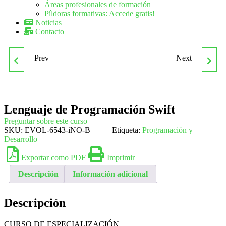
Áreas profesionales de formación
Píldoras formativas: Accede gratis!
Noticias
Contacto
Prev
Next
LENGUAJE DE
LOS ENEMIGOS DE LAS
PROGRAMACIÓN PHP:
PLANTAS Y LOS DAÑOS
Lenguaje de Programación Swift
PROGRAMACIÓN WEB
QUE PRODUCEN
Preguntar sobre este curso
SKU:
EVOL-6543-iNO-B
Etiqueta:
Programación y
Desarrollo
Exportar como PDF
Imprimir
Descripción
Información adicional
Descripción
CURSO DE ESPECIALIZACIÓN