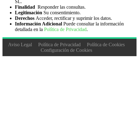
SL.
Equipos Electrónicos
17
Finalidad
Responder las consultas.
Legitimación
Su consentimiento.
Instalaciones Eléctricas
29
Derechos
Acceder, rectificar y suprimir los datos.
Máquinas Electromecánicas
20
Información Adicional
Puede consultar la información
detallada en la
Política de Privacidad
.
ENERGÍA Y AGUA
227
Agua
49
Aviso Legal
Política de Privacidad
Política de Cookies
Configuración de Cookies
Eficiencia Energética
47
Energía Eléctrica
11
Energías renovables
126
FORMACIÓN COMPLEMENTARIA
248
Bibliotecas
9
Comedores
14
Educación
132
Formación Altos Ejecutivos
5
Formación Profesional y Oficios
27