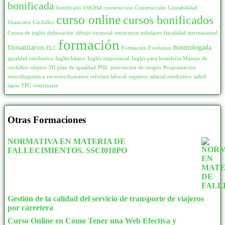
bonificada
Atención al Cliente
24
cocina
126
1
bonificado
construccion
Construcción
Contabilidad
curso online
cursos bonificados
Bingo
10
financiera
Cuchillos
130
47
Cursos de inglés
delineación
dibujo vectorial
estructuras tubulares
fiscalidad internacional
Comercio y Marketing
339
135
1
formación
fitosanitarios
honmologada
FLC
Formación Evolution
Control de Almacén
17
140
48
igualdad retributiva
Inglés básico
Inglés empresarial
Inglés para hostelería
Manejo de
Inmobiliaria
3
cuchillos
objetos 3D
plan de igualdad
PNL
prevencion de riesgos
Programación
150
185
neurolinguistica
recursos humanos
reforma laboral
registros salarial retributivo
salud
Interiorismo y Escaparatismo
40
tapas
TPC
veterinaria
155
2
Logística Comercial y Gestión del Transporte
15
160
46
Marketing, Publicidad y Comunicación
166
Otras Formaciones
165
5
Puente Grúa
2
170
22
NORMATIVA EN MATERIA DE
Supermercados
4
FALLECIMIENTOS. SSCI018PO
175
3
COVID
48
180
393
Administración y Oficinas
12
185
0
Atención Social y/o Sanitária
3
Gestión de la calidad del servicio de transporte de viajeros
190
25
por carretera
Comercio y Marketing
20
200
680
Curso Online en Cómo Tener una Web Efectiva y