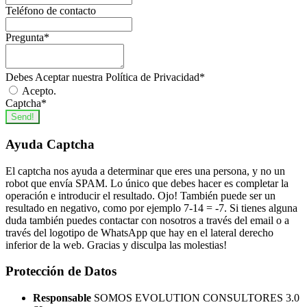
Teléfono de contacto
Yoga
15
Pregunta
*
EDIFICACIÓN Y OBRA CIVIL
244
Aislamiento
12
Debes Aceptar nuestra Política de Privacidad
*
Albañilería
76
Acepto.
Captcha
*
Cantería
12
Send!
Minería
2
Ayuda Captcha
Pintura
14
El captcha nos ayuda a determinar que eres una persona, y no un
Proyectos, Seguimiento y Seguridad en
robot que envía SPAM. Lo único que debes hacer es completar la
Obras
103
operación e introducir el resultado. Ojo! También puede ser un
Solado y Alicatados
5
resultado en negativo, como por ejemplo 7-14 = -7. Si tienes alguna
duda también puedes contactar con nosotros a través del email o a
Tuneladora
9
través del logotipo de WhatsApp que hay en el lateral derecho
inferior de la web. Gracias y disculpa las molestias!
Yeso
10
Protección de Datos
ELECTRICIDAD Y ELECTRÓNICA
125
Electricidad Alta/Baja Tensión
59
Responsable
SOMOS EVOLUTION CONSULTORES 3.0