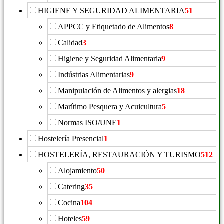
HIGIENE Y SEGURIDAD ALIMENTARIA
51
APPCC y Etiquetado de Alimentos
8
Calidad
3
Higiene y Seguridad Alimentaria
9
Indústrias Alimentarias
9
Manipulación de Alimentos y alergias
18
Marítimo Pesquera y Acuicultura
5
Normas ISO/UNE
1
Hostelería Presencial
1
HOSTELERÍA, RESTAURACIÓN Y TURISMO
512
Alojamiento
50
Catering
35
Cocina
104
Hoteles
59