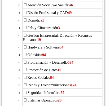
Atención Social y/o Sanitária
6
Diseño Profesional y CAD
49
Domótica
1
Frío y Climatización
3
Gestión Empresarial, Dirección y Recursos
Humanos
19
Hardware y Software
54
Ofimática
94
Programación y Desarrollo
534
Protección de Datos
16
Redes Sociales
64
Redes y Telecomunicaciones
124
Seguridad Informática
57
Sistemas Operativos
20