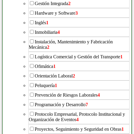
Gestión Integrada
2
Hardware y Software
3
Inglés
1
Inmobiliaria
4
Instalación, Mantenimiento y Fabricación
Mecánica
2
Logística Comercial y Gestión del Transporte
1
Ofimática
1
Orientación Laboral
2
Peluquería
1
Prevención de Riesgos Laborales
4
Programación y Desarrollo
7
Protocolo Empresarial, Protocolo Institucional y
Organización de Eventos
4
Proyectos, Seguimiento y Seguridad en Obras
1