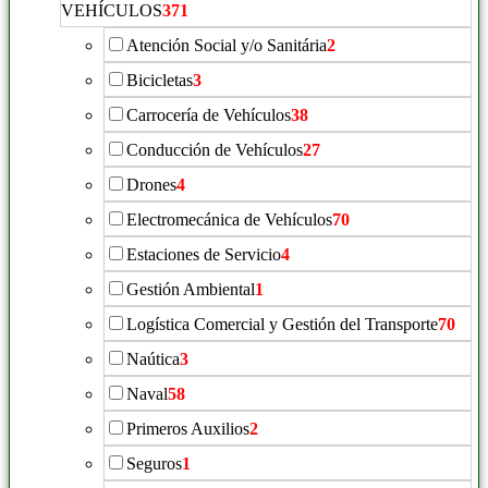
VEHÍCULOS
371
Atención Social y/o Sanitária
2
Bicicletas
3
Carrocería de Vehículos
38
Conducción de Vehículos
27
Drones
4
Electromecánica de Vehículos
70
Estaciones de Servicio
4
Gestión Ambiental
1
Logística Comercial y Gestión del Transporte
70
Naútica
3
Naval
58
Primeros Auxilios
2
Seguros
1