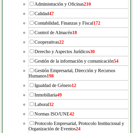
Administración y Oficinas
210
Calidad
47
Contabilidad, Finanzas y Fiscal
172
Control de Almacén
18
Cooperativas
22
Derecho y Aspectos Jurídicos
30
Gestión de la información y comunicación
54
Gestión Empresarial, Dirección y Recursos
Humanos
198
Igualdad de Género
12
Inmobiliaria
49
Laboral
32
Normas ISO/UNE
42
Protocolo Empresarial, Protocolo Institucional y
Organización de Eventos
24