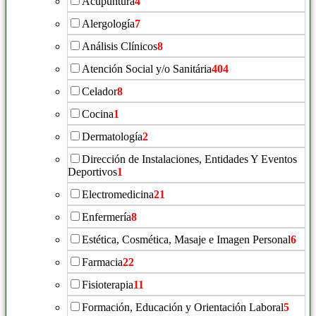
Acupuntura
4
Alergología
7
Análisis Clínicos
8
Atención Social y/o Sanitária
404
Celador
8
Cocina
1
Dermatología
2
Dirección de Instalaciones, Entidades Y Eventos
Deportivos
1
Electromedicina
21
Enfermería
8
Estética, Cosmética, Masaje e Imagen Personal
6
Farmacia
22
Fisioterapia
11
Formación, Educación y Orientación Laboral
5