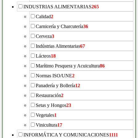
INDUSTRIAS ALIMENTARIAS
265
Calidad
2
Carnicería y Charcutería
36
Cerveza
3
Indústrias Alimentarias
67
Lácteos
18
Marítimo Pesquera y Acuicultura
86
Normas ISO/UNE
2
Panadería y Bollería
12
Restauración
2
Setas y Hongos
23
Vegetales
1
Vinicultura
17
INFORMÁTICA Y COMUNICACIONES
1111