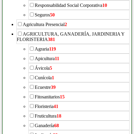
Responsabilidad Social Corporativa
10
Seguros
50
Agricultura Presencial
2
AGRICULTURA, GANADERÍA, JARDINERIA Y
FLORISTERIA
381
Agraria
119
Apicultura
11
Ávicola
5
Cunícola
1
Ecuestre
39
Fitosanitarios
15
Floristeria
41
Fruticultura
18
Ganadería
68