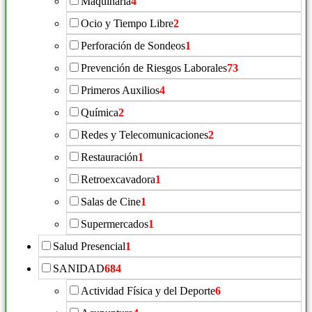
Maquinaria
4
Ocio y Tiempo Libre
2
Perforación de Sondeos
1
Prevención de Riesgos Laborales
73
Primeros Auxilios
4
Química
2
Redes y Telecomunicaciones
2
Restauración
1
Retroexcavadora
1
Salas de Cine
1
Supermercados
1
Salud Presencial
1
SANIDAD
684
Actividad Física y del Deporte
6