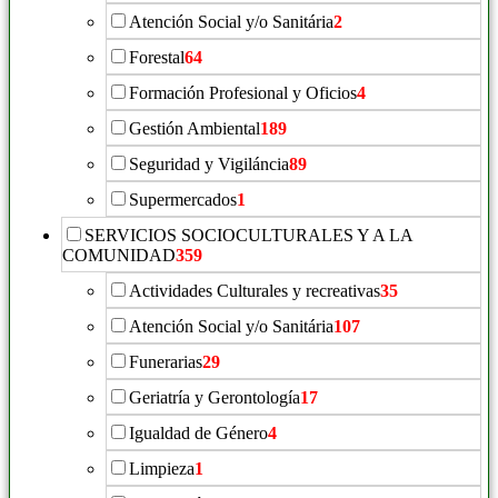
Atención Social y/o Sanitária
2
Forestal
64
Formación Profesional y Oficios
4
Gestión Ambiental
189
Seguridad y Vigiláncia
89
Supermercados
1
SERVICIOS SOCIOCULTURALES Y A LA
COMUNIDAD
359
Actividades Culturales y recreativas
35
Atención Social y/o Sanitária
107
Funerarias
29
Geriatría y Gerontología
17
Igualdad de Género
4
Limpieza
1