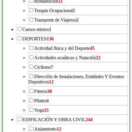
Restauración
11
Terapia Ocupacional
1
Transporte de Viajeros
2
Cursos mixtos
1
DEPORTES
136
Actividad física y del Deporte
45
Actividades acuáticas y Natación
22
Ciclismo
7
Dirección de Instalaciones, Entidades Y Eventos
Deportivos
12
Fitness
30
Pilates
4
Yoga
15
EDIFICACIÓN Y OBRA CIVIL
244
Aislamiento
12