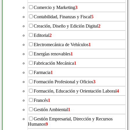
Comercio y Marketing
3
Contabilidad, Finanzas y Fiscal
5
Creación, Diseño y Edición Digital
2
Editorial
2
Electromecánica de Vehículos
1
Energías renovables
1
Fabricación Mecánica
1
Farmacia
1
Formación Profesional y Oficios
3
Formación, Educación y Orientación Laboral
4
Francés
1
Gestión Ambiental
1
Gestión Empresarial, Dirección y Recursos
Humanos
9