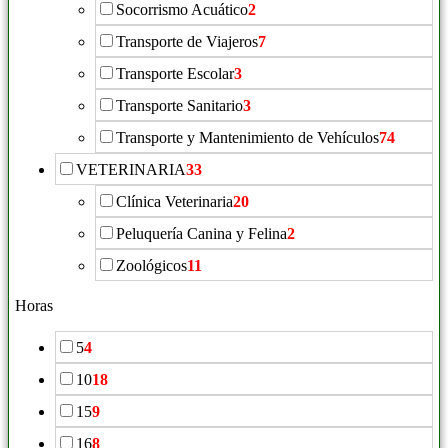
Socorrismo Acuático
2
Transporte de Viajeros
7
Transporte Escolar
3
Transporte Sanitario
3
Transporte y Mantenimiento de Vehículos
74
VETERINARIA
33
Clínica Veterinaria
20
Peluquería Canina y Felina
2
Zoológicos
11
Horas
5
4
10
18
15
9
16
8