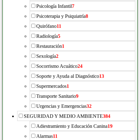
Psicología Infantil
7
Psicoterapia y Psiquiatría
8
Quirófano
11
Radiología
5
Restauración
1
Sexología
2
Socorrismo Acuático
24
Soporte y Ayuda al Diagnóstico
13
Supermercados
1
Transporte Sanitario
9
Urgencias y Emergencias
32
SEGURIDAD Y MEDIO AMBIENTE
384
Adiestramiento y Educación Canina
19
Alarmas
11