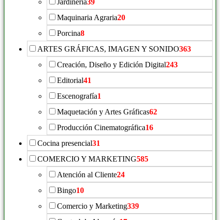
Jardinería
39
Maquinaria Agraria
20
Porcina
8
ARTES GRÁFICAS, IMAGEN Y SONIDO
363
Creación, Diseño y Edición Digital
243
Editorial
41
Escenografía
1
Maquetación y Artes Gráficas
62
Producción Cinematográfica
16
Cocina presencial
31
COMERCIO Y MARKETING
585
Atención al Cliente
24
Bingo
10
Comercio y Marketing
339