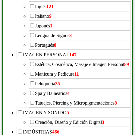
Inglés
121
Italiano
9
Japonés
1
Lengua de Signos
8
Portugués
8
IMAGEN PERSONAL
147
Estética, Cosmética, Masaje e Imagen Personal
89
Manicura y Pedicura
11
Peluquería
35
Spa y Balnearios
4
Tatuajes, Piercing y Micropigmentaciones
8
IMAGEN Y SONIDO
5
Creación, Diseño y Edición Digital
3
INDÚSTRIAS
466