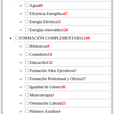
Agua
49
Eficiencia Energética
47
Energía Eléctrica
11
Energías renovables
126
FORMACIÓN COMPLEMENTARIA
248
Bibliotecas
9
Comedores
14
Educación
132
Formación Altos Ejecutivos
5
Formación Profesional y Oficios
27
Igualdad de Género
36
Musicoterapia
1
Orientación Laboral
21
Primeros Auxilios
4