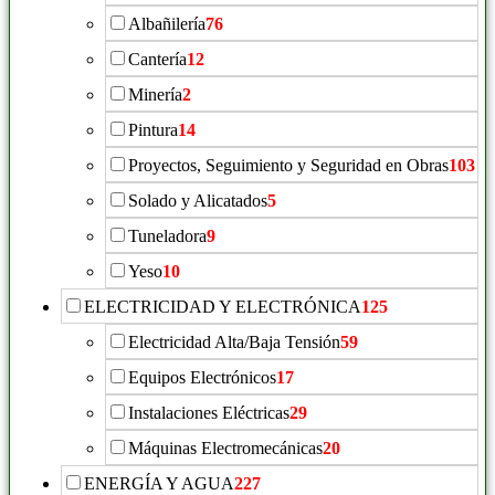
Albañilería
76
Cantería
12
Minería
2
Pintura
14
Proyectos, Seguimiento y Seguridad en Obras
103
Solado y Alicatados
5
Tuneladora
9
Yeso
10
ELECTRICIDAD Y ELECTRÓNICA
125
Electricidad Alta/Baja Tensión
59
Equipos Electrónicos
17
Instalaciones Eléctricas
29
Máquinas Electromecánicas
20
ENERGÍA Y AGUA
227