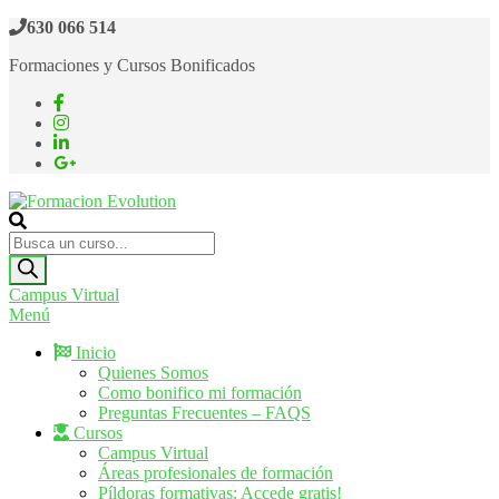
Saltar
630 066 514
al
Formaciones y Cursos Bonificados
contenido
Formacion Evolution
Cursos de formación continua
Búsqueda
de
productos
Campus Virtual
Menú
Inicio
Quienes Somos
Como bonifico mi formación
Preguntas Frecuentes – FAQS
Cursos
Campus Virtual
Áreas profesionales de formación
Píldoras formativas: Accede gratis!