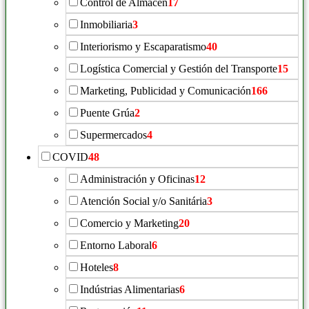
Control de Almacén
17
Inmobiliaria
3
Interiorismo y Escaparatismo
40
Logística Comercial y Gestión del Transporte
15
Marketing, Publicidad y Comunicación
166
Puente Grúa
2
Supermercados
4
COVID
48
Administración y Oficinas
12
Atención Social y/o Sanitária
3
Comercio y Marketing
20
Entorno Laboral
6
Hoteles
8
Indústrias Alimentarias
6