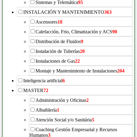
Sistemas y Telemática
95
INSTALACIÓN Y MANTENIMIENTO
363
Ascensores
18
Calefacción, Frio, Climatización y ACS
90
Distribución de Fluidos
9
Instalación de Tuberías
20
Instalaciones de Gas
22
Montaje y Mantenimiento de Instalaciones
204
Inteligencia artificial
6
MASTER
72
Administración y Oficinas
2
Albañilería
1
Atención Social y/o Sanitária
5
Coaching Gestión Empresarial y Recursos
Humanos
3