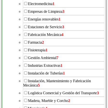
Electromedicina
1
Empresas de Limpieza
3
Energías renovables
1
Estaciones de Servicio
3
Fabricación Mecánica
4
Farmacia
2
Fisioterapia
1
Gestión Ambiental
7
Industrias Extractivas
1
Instalación de Tuberías
1
Instalación, Mantenimiento y Fabricación
Mecánica
5
Logística Comercial y Gestión del Transporte
3
Madera, Mueble y Corcho
2