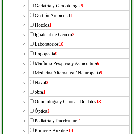
Geriatría y Gerontología
5
Gestión Ambiental
1
Hoteles
1
Igualdad de Género
2
Laboratorios
18
Logopedia
9
Marítimo Pesquera y Acuicultura
6
Medicina Alternativa / Naturopatía
5
Naval
3
obra
1
Odontología y Clínicas Dentales
13
Óptica
3
Pediatría y Puericultura
1
Primeros Auxilios
14