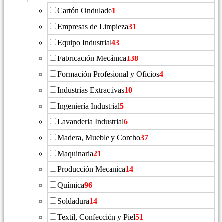
Cartón Ondulado
1
Empresas de Limpieza
31
Equipo Industrial
43
Fabricación Mecánica
138
Formación Profesional y Oficios
4
Industrias Extractivas
10
Ingeniería Industrial
5
Lavanderia Industrial
6
Madera, Mueble y Corcho
37
Maquinaria
21
Producción Mecánica
14
Química
96
Soldadura
14
Textil, Confección y Piel
51