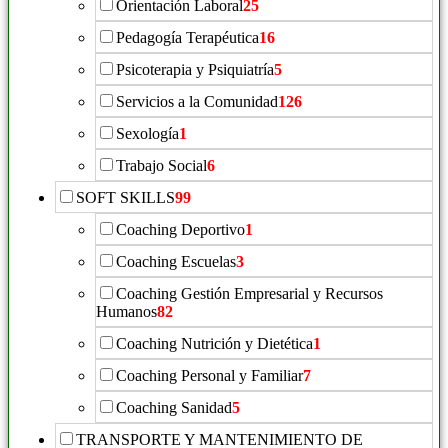
Orientación Laboral
25
Pedagogía Terapéutica
16
Psicoterapia y Psiquiatría
5
Servicios a la Comunidad
126
Sexología
1
Trabajo Social
6
SOFT SKILLS
99
Coaching Deportivo
1
Coaching Escuelas
3
Coaching Gestión Empresarial y Recursos
Humanos
82
Coaching Nutrición y Dietética
1
Coaching Personal y Familiar
7
Coaching Sanidad
5
TRANSPORTE Y MANTENIMIENTO DE