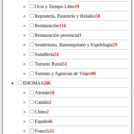
Ocio y Tiempo Libre
29
Repostería, Pastelería y Helados
58
Restauración
116
Restauración presencial
1
Senderismo, Barranquismo y Espelelogía
29
Sumillería
24
Turismo Rural
24
Turismo y Agencias de Viajes
80
IDIOMAS
206
Alemán
18
Catalán
2
Chino
2
Español
6
Francés
31