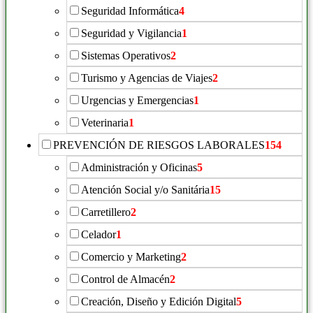
Seguridad Informática
4
Seguridad y Vigilancia
1
Sistemas Operativos
2
Turismo y Agencias de Viajes
2
Urgencias y Emergencias
1
Veterinaria
1
PREVENCIÓN DE RIESGOS LABORALES
154
Administración y Oficinas
5
Atención Social y/o Sanitária
15
Carretillero
2
Celador
1
Comercio y Marketing
2
Control de Almacén
2
Creación, Diseño y Edición Digital
5