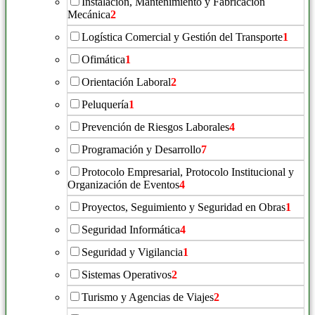
Instalación, Mantenimiento y Fabricación
Mecánica
2
Logística Comercial y Gestión del Transporte
1
Ofimática
1
Orientación Laboral
2
Peluquería
1
Prevención de Riesgos Laborales
4
Programación y Desarrollo
7
Protocolo Empresarial, Protocolo Institucional y
Organización de Eventos
4
Proyectos, Seguimiento y Seguridad en Obras
1
Seguridad Informática
4
Seguridad y Vigilancia
1
Sistemas Operativos
2
Turismo y Agencias de Viajes
2