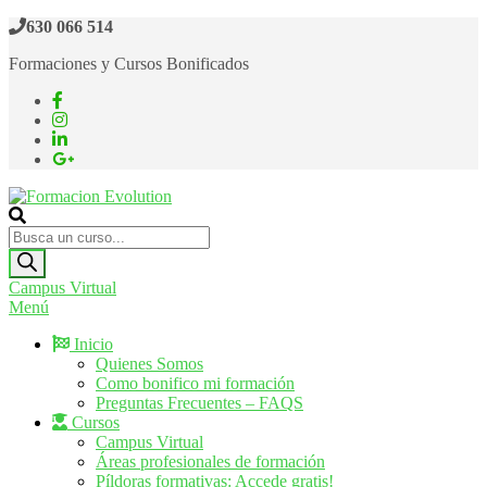
Saltar
630 066 514
al
Formaciones y Cursos Bonificados
contenido
Formacion Evolution
Cursos de formación continua
Búsqueda
de
productos
Campus Virtual
Menú
Inicio
Quienes Somos
Como bonifico mi formación
Preguntas Frecuentes – FAQS
Cursos
Campus Virtual
Áreas profesionales de formación
Píldoras formativas: Accede gratis!