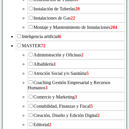
Instalación de Tuberías
20
Instalaciones de Gas
22
Montaje y Mantenimiento de Instalaciones
204
Inteligencia artificial
6
MASTER
72
Administración y Oficinas
2
Albañilería
1
Atención Social y/o Sanitária
5
Coaching Gestión Empresarial y Recursos
Humanos
3
Comercio y Marketing
3
Contabilidad, Finanzas y Fiscal
5
Creación, Diseño y Edición Digital
2
Editorial
2