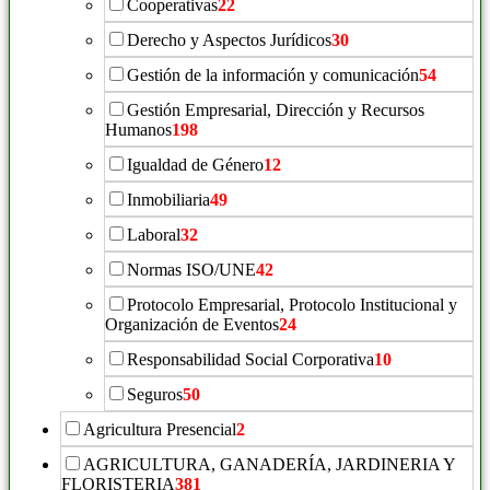
Cooperativas
22
Derecho y Aspectos Jurídicos
30
Gestión de la información y comunicación
54
Gestión Empresarial, Dirección y Recursos
Humanos
198
Igualdad de Género
12
Inmobiliaria
49
Laboral
32
Normas ISO/UNE
42
Protocolo Empresarial, Protocolo Institucional y
Organización de Eventos
24
Responsabilidad Social Corporativa
10
Seguros
50
Agricultura Presencial
2
AGRICULTURA, GANADERÍA, JARDINERIA Y
FLORISTERIA
381