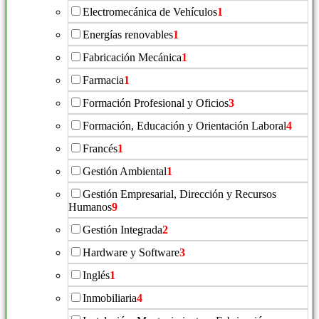
Electromecánica de Vehículos
1
Energías renovables
1
Fabricación Mecánica
1
Farmacia
1
Formación Profesional y Oficios
3
Formación, Educación y Orientación Laboral
4
Francés
1
Gestión Ambiental
1
Gestión Empresarial, Dirección y Recursos
Humanos
9
Gestión Integrada
2
Hardware y Software
3
Inglés
1
Inmobiliaria
4