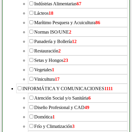
Indústrias Alimentarias
67
Lácteos
18
Marítimo Pesquera y Acuicultura
86
Normas ISO/UNE
2
Panadería y Bollería
12
Restauración
2
Setas y Hongos
23
Vegetales
1
Vinicultura
17
INFORMÁTICA Y COMUNICACIONES
1111
Atención Social y/o Sanitária
6
Diseño Profesional y CAD
49
Domótica
1
Frío y Climatización
3