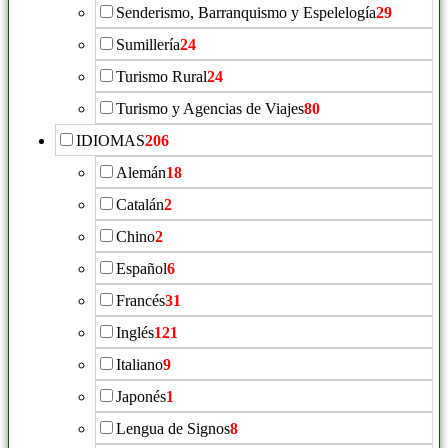
Senderismo, Barranquismo y Espelelogía
29
Sumillería
24
Turismo Rural
24
Turismo y Agencias de Viajes
80
IDIOMAS
206
Alemán
18
Catalán
2
Chino
2
Español
6
Francés
31
Inglés
121
Italiano
9
Japonés
1
Lengua de Signos
8