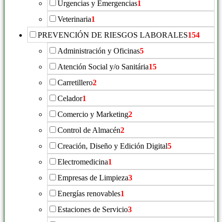
Urgencias y Emergencias
1
Veterinaria
1
PREVENCIÓN DE RIESGOS LABORALES
154
Administración y Oficinas
5
Atención Social y/o Sanitária
15
Carretillero
2
Celador
1
Comercio y Marketing
2
Control de Almacén
2
Creación, Diseño y Edición Digital
5
Electromedicina
1
Empresas de Limpieza
3
Energías renovables
1
Estaciones de Servicio
3