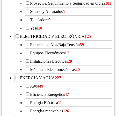
Proyectos, Seguimiento y Seguridad en Obras
103
Solado y Alicatados
5
Tuneladora
9
Yeso
10
ELECTRICIDAD Y ELECTRÓNICA
125
Electricidad Alta/Baja Tensión
59
Equipos Electrónicos
17
Instalaciones Eléctricas
29
Máquinas Electromecánicas
20
ENERGÍA Y AGUA
227
Agua
49
Eficiencia Energética
47
Energía Eléctrica
11
Energías renovables
126