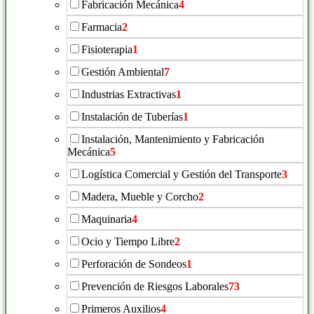
Fabricación Mecánica
4
Farmacia
2
Fisioterapia
1
Gestión Ambiental
7
Industrias Extractivas
1
Instalación de Tuberías
1
Instalación, Mantenimiento y Fabricación
Mecánica
5
Logística Comercial y Gestión del Transporte
3
Madera, Mueble y Corcho
2
Maquinaria
4
Ocio y Tiempo Libre
2
Perforación de Sondeos
1
Prevención de Riesgos Laborales
73
Primeros Auxilios
4