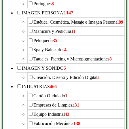
Portugués
8
IMAGEN PERSONAL
147
Estética, Cosmética, Masaje e Imagen Personal
89
Manicura y Pedicura
11
Peluquería
35
Spa y Balnearios
4
Tatuajes, Piercing y Micropigmentaciones
8
IMAGEN Y SONIDO
5
Creación, Diseño y Edición Digital
3
INDÚSTRIAS
466
Cartón Ondulado
1
Empresas de Limpieza
31
Equipo Industrial
43
Fabricación Mecánica
138