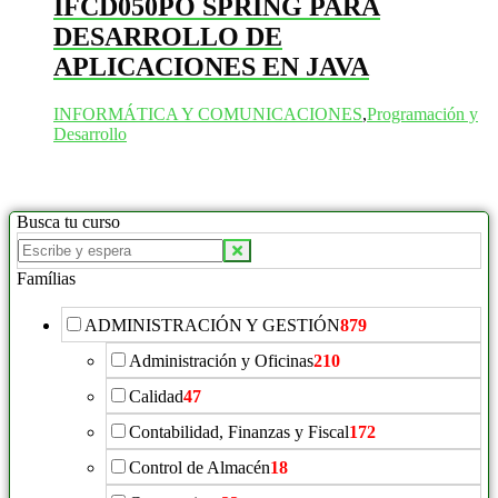
IFCD050PO SPRING PARA
DESARROLLO DE
APLICACIONES EN JAVA
INFORMÁTICA Y COMUNICACIONES
,
Programación y
Desarrollo
Busca tu curso
Buscar
productos:
Famílias
ADMINISTRACIÓN Y GESTIÓN
879
Administración y Oficinas
210
Calidad
47
Contabilidad, Finanzas y Fiscal
172
Control de Almacén
18