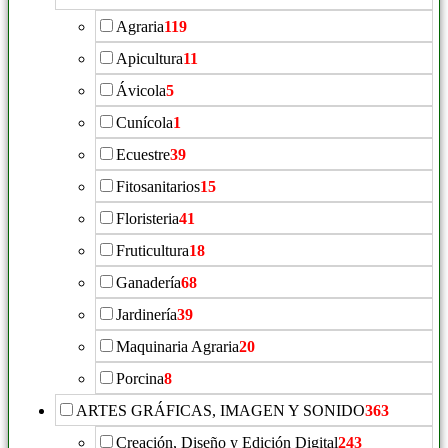
Agraria
119
Apicultura
11
Ávicola
5
Cunícola
1
Ecuestre
39
Fitosanitarios
15
Floristeria
41
Fruticultura
18
Ganadería
68
Jardinería
39
Maquinaria Agraria
20
Porcina
8
ARTES GRÁFICAS, IMAGEN Y SONIDO
363
Creación, Diseño y Edición Digital
243