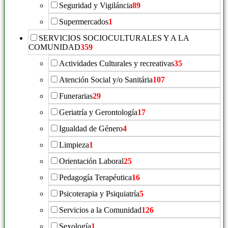
Seguridad y Vigiláncia
89
Supermercados
1
SERVICIOS SOCIOCULTURALES Y A LA
COMUNIDAD
359
Actividades Culturales y recreativas
35
Atención Social y/o Sanitária
107
Funerarias
29
Geriatría y Gerontología
17
Igualdad de Género
4
Limpieza
1
Orientación Laboral
25
Pedagogía Terapéutica
16
Psicoterapia y Psiquiatría
5
Servicios a la Comunidad
126
Sexología
1