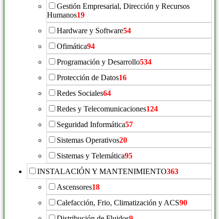
Gestión Empresarial, Dirección y Recursos
Humanos
19
Hardware y Software
54
Ofimática
94
Programación y Desarrollo
534
Protección de Datos
16
Redes Sociales
64
Redes y Telecomunicaciones
124
Seguridad Informática
57
Sistemas Operativos
20
Sistemas y Telemática
95
INSTALACIÓN Y MANTENIMIENTO
363
Ascensores
18
Calefacción, Frio, Climatización y ACS
90
Distribución de Fluidos
9