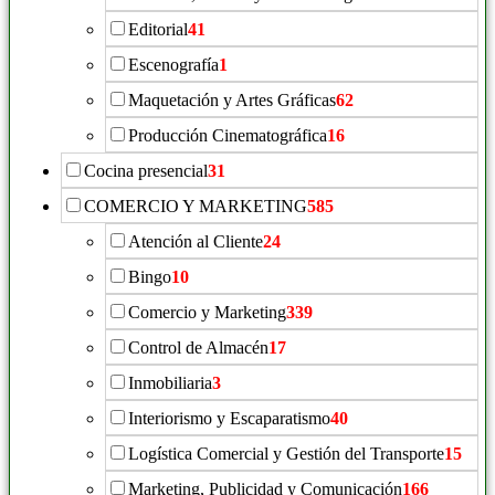
Editorial
41
Escenografía
1
Maquetación y Artes Gráficas
62
Producción Cinematográfica
16
Cocina presencial
31
COMERCIO Y MARKETING
585
Atención al Cliente
24
Bingo
10
Comercio y Marketing
339
Control de Almacén
17
Inmobiliaria
3
Interiorismo y Escaparatismo
40
Logística Comercial y Gestión del Transporte
15
Marketing, Publicidad y Comunicación
166