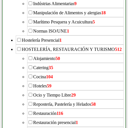
Indústrias Alimentarias
9
Manipulación de Alimentos y alergias
18
Marítimo Pesquera y Acuicultura
5
Normas ISO/UNE
1
Hostelería Presencial
1
HOSTELERÍA, RESTAURACIÓN Y TURISMO
512
Alojamiento
50
Catering
35
Cocina
104
Hoteles
59
Ocio y Tiempo Libre
29
Repostería, Pastelería y Helados
58
Restauración
116
Restauración presencial
1