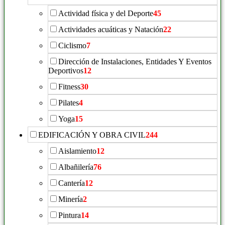
Actividad física y del Deporte
45
Actividades acuáticas y Natación
22
Ciclismo
7
Dirección de Instalaciones, Entidades Y Eventos
Deportivos
12
Fitness
30
Pilates
4
Yoga
15
EDIFICACIÓN Y OBRA CIVIL
244
Aislamiento
12
Albañilería
76
Cantería
12
Minería
2
Pintura
14