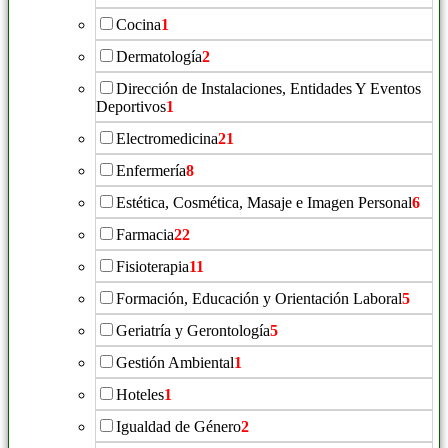
Cocina
1
Dermatología
2
Dirección de Instalaciones, Entidades Y Eventos
Deportivos
1
Electromedicina
21
Enfermería
8
Estética, Cosmética, Masaje e Imagen Personal
6
Farmacia
22
Fisioterapia
11
Formación, Educación y Orientación Laboral
5
Geriatría y Gerontología
5
Gestión Ambiental
1
Hoteles
1
Igualdad de Género
2