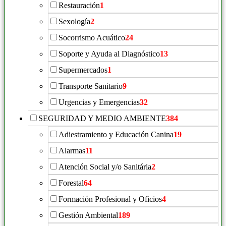
Restauración
1
Sexología
2
Socorrismo Acuático
24
Soporte y Ayuda al Diagnóstico
13
Supermercados
1
Transporte Sanitario
9
Urgencias y Emergencias
32
SEGURIDAD Y MEDIO AMBIENTE
384
Adiestramiento y Educación Canina
19
Alarmas
11
Atención Social y/o Sanitária
2
Forestal
64
Formación Profesional y Oficios
4
Gestión Ambiental
189