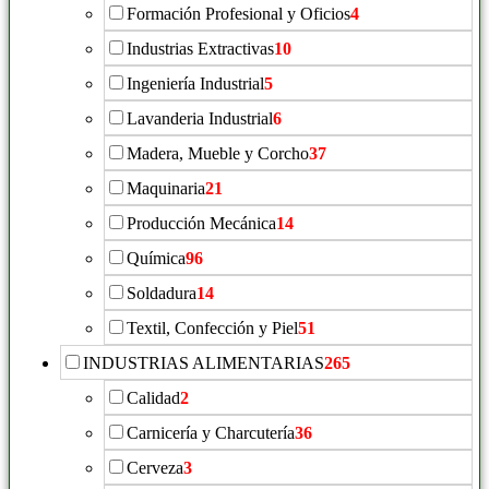
Formación Profesional y Oficios
4
Industrias Extractivas
10
Ingeniería Industrial
5
Lavanderia Industrial
6
Madera, Mueble y Corcho
37
Maquinaria
21
Producción Mecánica
14
Química
96
Soldadura
14
Textil, Confección y Piel
51
INDUSTRIAS ALIMENTARIAS
265
Calidad
2
Carnicería y Charcutería
36
Cerveza
3