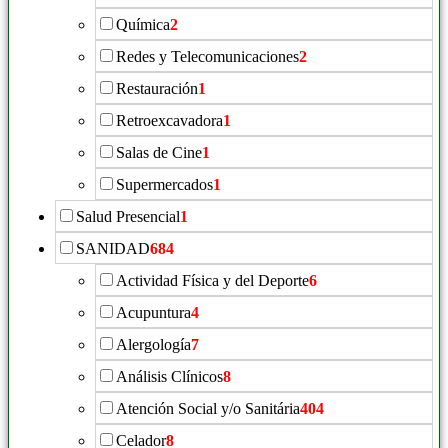
Química
2
Redes y Telecomunicaciones
2
Restauración
1
Retroexcavadora
1
Salas de Cine
1
Supermercados
1
Salud Presencial
1
SANIDAD
684
Actividad Física y del Deporte
6
Acupuntura
4
Alergología
7
Análisis Clínicos
8
Atención Social y/o Sanitária
404
Celador
8