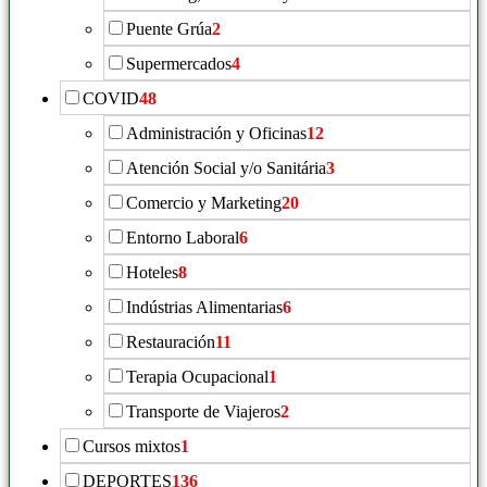
Puente Grúa
2
Supermercados
4
COVID
48
Administración y Oficinas
12
Atención Social y/o Sanitária
3
Comercio y Marketing
20
Entorno Laboral
6
Hoteles
8
Indústrias Alimentarias
6
Restauración
11
Terapia Ocupacional
1
Transporte de Viajeros
2
Cursos mixtos
1
DEPORTES
136