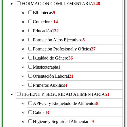
FORMACIÓN COMPLEMENTARIA
248
Bibliotecas
9
Comedores
14
Educación
132
Formación Altos Ejecutivos
5
Formación Profesional y Oficios
27
Igualdad de Género
36
Musicoterapia
1
Orientación Laboral
21
Primeros Auxilios
4
HIGIENE Y SEGURIDAD ALIMENTARIA
51
APPCC y Etiquetado de Alimentos
8
Calidad
3
Higiene y Seguridad Alimentaria
9