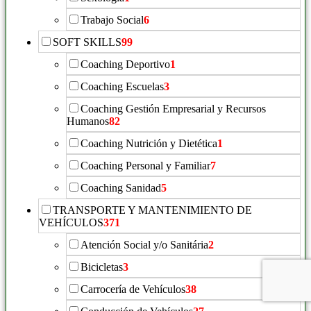
Trabajo Social
6
SOFT SKILLS
99
Coaching Deportivo
1
Coaching Escuelas
3
Coaching Gestión Empresarial y Recursos
Humanos
82
Coaching Nutrición y Dietética
1
Coaching Personal y Familiar
7
Coaching Sanidad
5
TRANSPORTE Y MANTENIMIENTO DE
VEHÍCULOS
371
Atención Social y/o Sanitária
2
Bicicletas
3
Carrocería de Vehículos
38