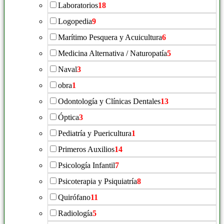
Laboratorios
18
Logopedia
9
Marítimo Pesquera y Acuicultura
6
Medicina Alternativa / Naturopatía
5
Naval
3
obra
1
Odontología y Clínicas Dentales
13
Óptica
3
Pediatría y Puericultura
1
Primeros Auxilios
14
Psicología Infantil
7
Psicoterapia y Psiquiatría
8
Quirófano
11
Radiología
5