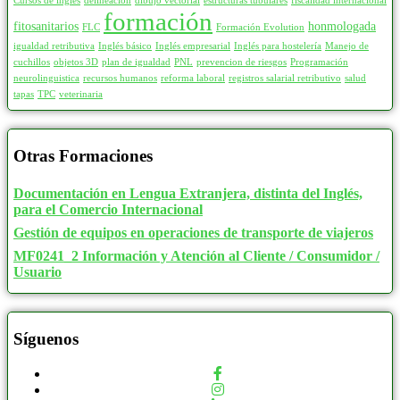
Cursos de inglés
delineación
dibujo vectorial
estructuras tubulares
fiscalidad internacional
formación
fitosanitarios
honmologada
FLC
Formación Evolution
igualdad retributiva
Inglés básico
Inglés empresarial
Inglés para hostelería
Manejo de
cuchillos
objetos 3D
plan de igualdad
PNL
prevencion de riesgos
Programación
neurolinguistica
recursos humanos
reforma laboral
registros salarial retributivo
salud
tapas
TPC
veterinaria
Otras Formaciones
Documentación en Lengua Extranjera, distinta del Inglés,
para el Comercio Internacional
Gestión de equipos en operaciones de transporte de viajeros
MF0241_2 Información y Atención al Cliente / Consumidor /
Usuario
Síguenos