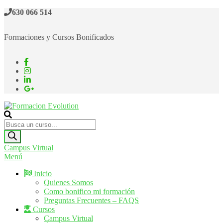
630 066 514
Formaciones y Cursos Bonificados
Formacion Evolution
Cursos de formación continua
Campus Virtual
Menú
Inicio
Quienes Somos
Como bonifico mi formación
Preguntas Frecuentes – FAQS
Cursos
Campus Virtual