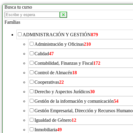
Busca tu curso
Buscar
productos:
Famílias
ADMINISTRACIÓN Y GESTIÓN
879
Administración y Oficinas
210
Calidad
47
Contabilidad, Finanzas y Fiscal
172
Control de Almacén
18
Cooperativas
22
Derecho y Aspectos Jurídicos
30
Gestión de la información y comunicación
54
Gestión Empresarial, Dirección y Recursos Humano
Igualdad de Género
12
Inmobiliaria
49