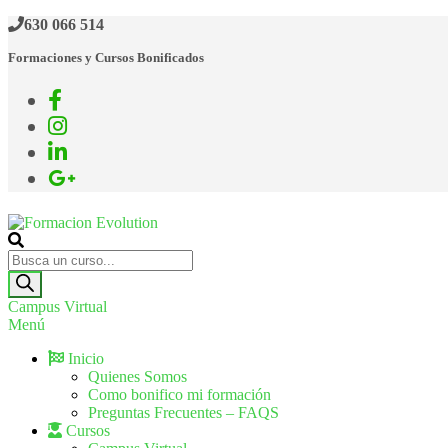
Saltar
630 066 514
al
Formaciones y Cursos Bonificados
contenido
Formacion Evolution
Cursos de formación continua
Búsqueda
de
productos
Campus Virtual
Menú
Inicio
Quienes Somos
Como bonifico mi formación
Preguntas Frecuentes – FAQS
Cursos