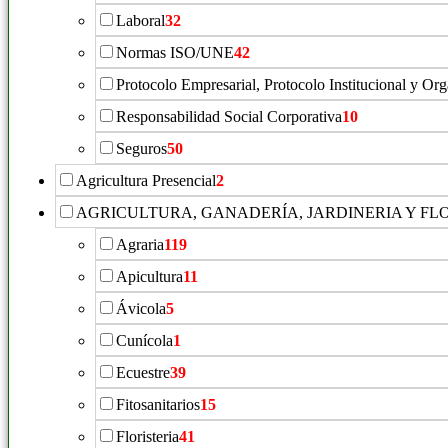
Laboral
32
Normas ISO/UNE
42
Protocolo Empresarial, Protocolo Institucional y Or
Responsabilidad Social Corporativa
10
Seguros
50
Agricultura Presencial
2
AGRICULTURA, GANADERÍA, JARDINERIA Y FL
Agraria
119
Apicultura
11
Ávicola
5
Cunícola
1
Ecuestre
39
Fitosanitarios
15
Floristeria
41