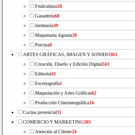
Fruticultura
18
Ganadería
68
Jardinería
39
Maquinaria Agraria
20
Porcina
8
ARTES GRÁFICAS, IMAGEN Y SONIDO
363
Creación, Diseño y Edición Digital
243
Editorial
41
Escenografía
1
Maquetación y Artes Gráficas
62
Producción Cinematográfica
16
Cocina presencial
31
COMERCIO Y MARKETING
585
Atención al Cliente
24