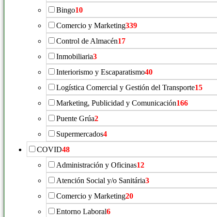
Bingo
10
Comercio y Marketing
339
Control de Almacén
17
Inmobiliaria
3
Interiorismo y Escaparatismo
40
Logística Comercial y Gestión del Transporte
15
Marketing, Publicidad y Comunicación
166
Puente Grúa
2
Supermercados
4
COVID
48
Administración y Oficinas
12
Atención Social y/o Sanitária
3
Comercio y Marketing
20
Entorno Laboral
6