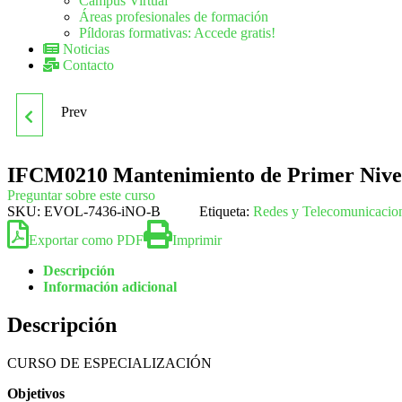
Campus Virtual
Áreas profesionales de formación
Píldoras formativas: Accede gratis!
Noticias
Contacto
Prev
IFCM0111
MANTENIMIENTO DE
IFCM0210 Mantenimiento de Primer Nivel
Preguntar sobre este curso
SEGUNDO NIVEL EN
SKU:
EVOL-7436-iNO-B
Etiqueta:
Redes y Telecomunicacio
Exportar como PDF
Imprimir
SISTEMAS DE
Descripción
Información adicional
RADIOCOMUNICACIONES
Descripción
CURSO DE ESPECIALIZACIÓN
Objetivos