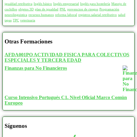
igualdad retributiva
Inglés básico
Inglés empresarial
Inglés para hostelería
Manejo de
cuchillos
objetos 3D
plan de igualdad
PNL
prevencion de riesgos
Programación
neurolinguistica
recursos humanos
reforma laboral
registros salarial retributivo
salud
tapas
TPC
veterinaria
Otras Formaciones
AFDA001PO ACTIVIDAD FISICA PARA COLECTIVOS
ESPECIALES Y TERCERA EDAD
Finanzas para No Financieros
Curso Intensivo Portugués C1. Nivel Oficial Marco Común
Europeo
Síguenos