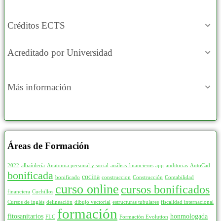
Créditos ECTS
Acreditado por Universidad
Más información
Áreas de Formación
2022
albañilería
Anatomia personal y social
análisis financieros
app
auditorias
AutoCad
bonificada
cocina
bonificado
construccion
Construcción
Contabilidad
curso online
cursos bonificados
financiera
Cuchillos
Cursos de inglés
delineación
dibujo vectorial
estructuras tubulares
fiscalidad internacional
formación
fitosanitarios
honmologada
FLC
Formación Evolution