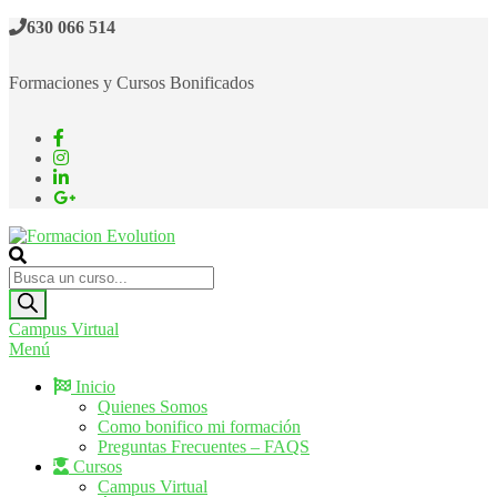
Saltar
630 066 514
al
contenido
Formaciones y Cursos Bonificados
Formacion Evolution
Cursos de formación continua
Búsqueda
de
productos
Campus Virtual
Menú
Inicio
Quienes Somos
Como bonifico mi formación
Preguntas Frecuentes – FAQS
Cursos
Campus Virtual