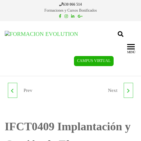
630 066 514
Formaciones y Cursos Bonificados
Formacion
Cursos de
formación
Evolution
continua
MENÚ
CAMPUS VIRTUAL
Prev
Next
IFCT0310
IFCT0410
ADMINISTRACIÓN DE
ADMINISTRACIÓN Y
BASES DE DATOS
DISEÑO DE REDES
IFCT0409 Implantación y
DEPARTAMENTALES