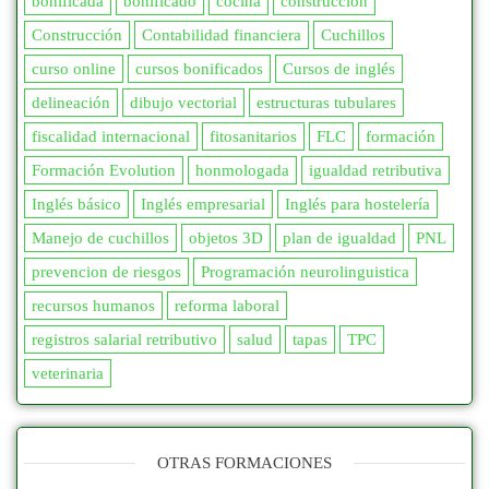
bonificada
bonificado
cocina
construccion
Construcción
Contabilidad financiera
Cuchillos
curso online
cursos bonificados
Cursos de inglés
delineación
dibujo vectorial
estructuras tubulares
fiscalidad internacional
fitosanitarios
FLC
formación
Formación Evolution
honmologada
igualdad retributiva
Inglés básico
Inglés empresarial
Inglés para hostelería
Manejo de cuchillos
objetos 3D
plan de igualdad
PNL
prevencion de riesgos
Programación neurolinguistica
recursos humanos
reforma laboral
registros salarial retributivo
salud
tapas
TPC
veterinaria
OTRAS FORMACIONES