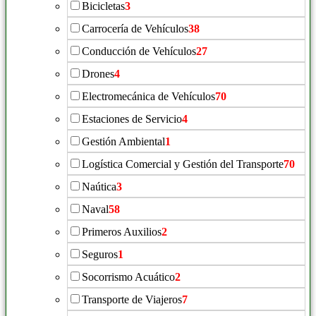
Bicicletas
3
Carrocería de Vehículos
38
Conducción de Vehículos
27
Drones
4
Electromecánica de Vehículos
70
Estaciones de Servicio
4
Gestión Ambiental
1
Logística Comercial y Gestión del Transporte
70
Naútica
3
Naval
58
Primeros Auxilios
2
Seguros
1
Socorrismo Acuático
2
Transporte de Viajeros
7