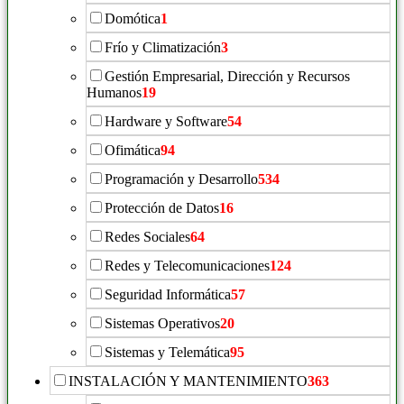
Domótica
1
Frío y Climatización
3
Gestión Empresarial, Dirección y Recursos
Humanos
19
Hardware y Software
54
Ofimática
94
Programación y Desarrollo
534
Protección de Datos
16
Redes Sociales
64
Redes y Telecomunicaciones
124
Seguridad Informática
57
Sistemas Operativos
20
Sistemas y Telemática
95
INSTALACIÓN Y MANTENIMIENTO
363