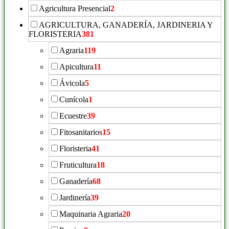
Agricultura Presencial
2
AGRICULTURA, GANADERÍA, JARDINERIA Y
FLORISTERIA
381
Agraria
119
Apicultura
11
Ávicola
5
Cunícola
1
Ecuestre
39
Fitosanitarios
15
Floristeria
41
Fruticultura
18
Ganadería
68
Jardinería
39
Maquinaria Agraria
20