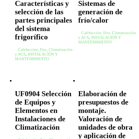
Características y
Sistemas de
selección de las
generación de
partes principales
frío/calor
del sistema
Calefacción, Frio, Climatización
frigorífico
y ACS
,
INSTALACIÓN Y
MANTENIMIENTO
Calefacción, Frio, Climatización
y ACS
,
INSTALACIÓN Y
MANTENIMIENTO
UF0904 Selección
Elaboración de
de Equipos y
presupuestos de
Elementos en
montaje.
Instalaciones de
Valoración de
Climatización
unidades de obra
y aplicación de