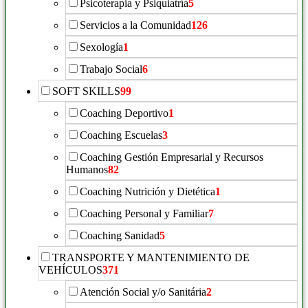
Psicoterapia y Psiquiatría
5
Servicios a la Comunidad
126
Sexología
1
Trabajo Social
6
SOFT SKILLS
99
Coaching Deportivo
1
Coaching Escuelas
3
Coaching Gestión Empresarial y Recursos
Humanos
82
Coaching Nutrición y Dietética
1
Coaching Personal y Familiar
7
Coaching Sanidad
5
TRANSPORTE Y MANTENIMIENTO DE
VEHÍCULOS
371
Atención Social y/o Sanitária
2