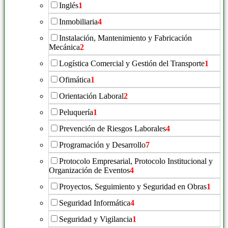
Inglés
1
Inmobiliaria
4
Instalación, Mantenimiento y Fabricación
Mecánica
2
Logística Comercial y Gestión del Transporte
1
Ofimática
1
Orientación Laboral
2
Peluquería
1
Prevención de Riesgos Laborales
4
Programación y Desarrollo
7
Protocolo Empresarial, Protocolo Institucional y
Organización de Eventos
4
Proyectos, Seguimiento y Seguridad en Obras
1
Seguridad Informática
4
Seguridad y Vigilancia
1