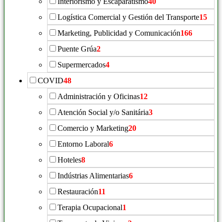
Interiorismo y Escaparatismo
40
Logística Comercial y Gestión del Transporte
15
Marketing, Publicidad y Comunicación
166
Puente Grúa
2
Supermercados
4
COVID
48
Administración y Oficinas
12
Atención Social y/o Sanitária
3
Comercio y Marketing
20
Entorno Laboral
6
Hoteles
8
Indústrias Alimentarias
6
Restauración
11
Terapia Ocupacional
1