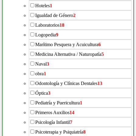
Hoteles
1
Igualdad de Género
2
Laboratorios
18
Logopedia
9
Marítimo Pesquera y Acuicultura
6
Medicina Alternativa / Naturopatía
5
Naval
3
obra
1
Odontología y Clínicas Dentales
13
Óptica
3
Pediatría y Puericultura
1
Primeros Auxilios
14
Psicología Infantil
7
Psicoterapia y Psiquiatría
8