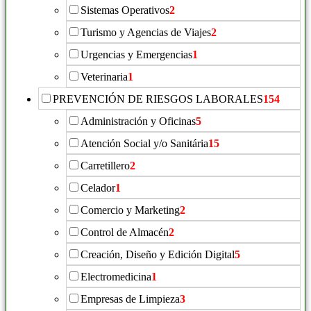
Sistemas Operativos
2
Turismo y Agencias de Viajes
2
Urgencias y Emergencias
1
Veterinaria
1
PREVENCIÓN DE RIESGOS LABORALES
154
Administración y Oficinas
5
Atención Social y/o Sanitária
15
Carretillero
2
Celador
1
Comercio y Marketing
2
Control de Almacén
2
Creación, Diseño y Edición Digital
5
Electromedicina
1
Empresas de Limpieza
3