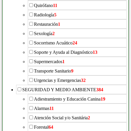
Quirófano
11
Radiología
5
Restauración
1
Sexología
2
Socorrismo Acuático
24
Soporte y Ayuda al Diagnóstico
13
Supermercados
1
Transporte Sanitario
9
Urgencias y Emergencias
32
SEGURIDAD Y MEDIO AMBIENTE
384
Adiestramiento y Educación Canina
19
Alarmas
11
Atención Social y/o Sanitária
2
Forestal
64