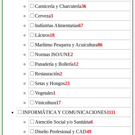
Carnicería y Charcutería
36
Cerveza
3
Indústrias Alimentarias
67
Lácteos
18
Marítimo Pesquera y Acuicultura
86
Normas ISO/UNE
2
Panadería y Bollería
12
Restauración
2
Setas y Hongos
23
Vegetales
1
Vinicultura
17
INFORMÁTICA Y COMUNICACIONES
1111
Atención Social y/o Sanitária
6
Diseño Profesional y CAD
49