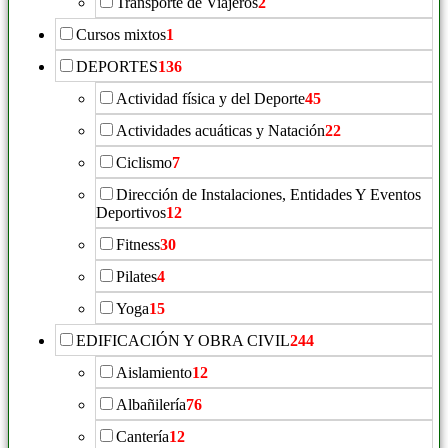
Transporte de Viajeros
2
Cursos mixtos
1
DEPORTES
136
Actividad física y del Deporte
45
Actividades acuáticas y Natación
22
Ciclismo
7
Dirección de Instalaciones, Entidades Y Eventos
Deportivos
12
Fitness
30
Pilates
4
Yoga
15
EDIFICACIÓN Y OBRA CIVIL
244
Aislamiento
12
Albañilería
76
Cantería
12