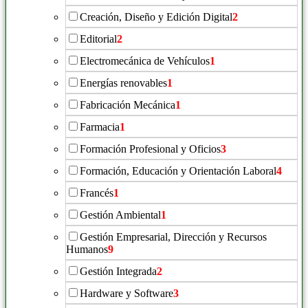
Creación, Diseño y Edición Digital
2
Editorial
2
Electromecánica de Vehículos
1
Energías renovables
1
Fabricación Mecánica
1
Farmacia
1
Formación Profesional y Oficios
3
Formación, Educación y Orientación Laboral
4
Francés
1
Gestión Ambiental
1
Gestión Empresarial, Dirección y Recursos
Humanos
9
Gestión Integrada
2
Hardware y Software
3