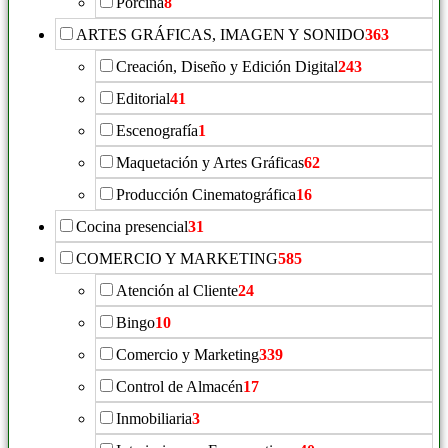
Porcina
8
ARTES GRÁFICAS, IMAGEN Y SONIDO
363
Creación, Diseño y Edición Digital
243
Editorial
41
Escenografía
1
Maquetación y Artes Gráficas
62
Producción Cinematográfica
16
Cocina presencial
31
COMERCIO Y MARKETING
585
Atención al Cliente
24
Bingo
10
Comercio y Marketing
339
Control de Almacén
17
Inmobiliaria
3