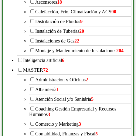
Ascensores
18
Calefacción, Frio, Climatización y ACS
90
Distribución de Fluidos
9
Instalación de Tuberías
20
Instalaciones de Gas
22
Montaje y Mantenimiento de Instalaciones
204
Inteligencia artificial
6
MASTER
72
Administración y Oficinas
2
Albañilería
1
Atención Social y/o Sanitária
5
Coaching Gestión Empresarial y Recursos
Humanos
3
Comercio y Marketing
3
Contabilidad, Finanzas y Fiscal
5