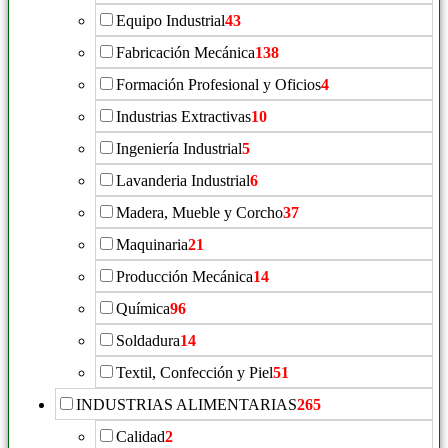
Equipo Industrial
43
Fabricación Mecánica
138
Formación Profesional y Oficios
4
Industrias Extractivas
10
Ingeniería Industrial
5
Lavanderia Industrial
6
Madera, Mueble y Corcho
37
Maquinaria
21
Producción Mecánica
14
Química
96
Soldadura
14
Textil, Confección y Piel
51
INDUSTRIAS ALIMENTARIAS
265
Calidad
2