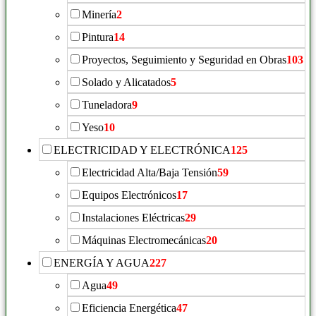
Minería
2
Pintura
14
Proyectos, Seguimiento y Seguridad en Obras
103
Solado y Alicatados
5
Tuneladora
9
Yeso
10
ELECTRICIDAD Y ELECTRÓNICA
125
Electricidad Alta/Baja Tensión
59
Equipos Electrónicos
17
Instalaciones Eléctricas
29
Máquinas Electromecánicas
20
ENERGÍA Y AGUA
227
Agua
49
Eficiencia Energética
47