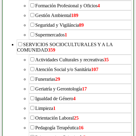
Formación Profesional y Oficios
4
Gestión Ambiental
189
Seguridad y Vigiláncia
89
Supermercados
1
SERVICIOS SOCIOCULTURALES Y A LA
COMUNIDAD
359
Actividades Culturales y recreativas
35
Atención Social y/o Sanitária
107
Funerarias
29
Geriatría y Gerontología
17
Igualdad de Género
4
Limpieza
1
Orientación Laboral
25
Pedagogía Terapéutica
16