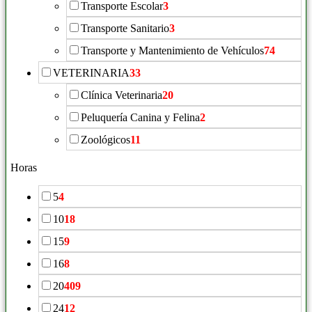
Transporte Escolar
3
Transporte Sanitario
3
Transporte y Mantenimiento de Vehículos
74
VETERINARIA
33
Clínica Veterinaria
20
Peluquería Canina y Felina
2
Zoológicos
11
Horas
5
4
10
18
15
9
16
8
20
409
24
12