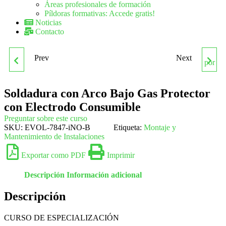
Áreas profesionales de formación
Píldoras formativas: Accede gratis!
Noticias
Contacto
Prev
Next
SEAG0311 GESTIÓN DE
SOLDADURA OXIGÁS Y
SERVICIOS PARA EL
SOLDADURA MIG/MAG
Soldadura con Arco Bajo Gas Protector
con Electrodo Consumible
CONTROL DE
Preguntar sobre este curso
SKU:
EVOL-7847-iNO-B
Etiqueta:
Montaje y
ORGANISMOS NOCIVOS
Mantenimiento de Instalaciones
Exportar como PDF
Imprimir
Descripción
Información adicional
Descripción
CURSO DE ESPECIALIZACIÓN