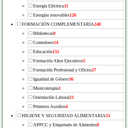
Energía Eléctrica
11
Energías renovables
126
FORMACIÓN COMPLEMENTARIA
248
Bibliotecas
9
Comedores
14
Educación
132
Formación Altos Ejecutivos
5
Formación Profesional y Oficios
27
Igualdad de Género
36
Musicoterapia
1
Orientación Laboral
21
Primeros Auxilios
4
HIGIENE Y SEGURIDAD ALIMENTARIA
51
APPCC y Etiquetado de Alimentos
8