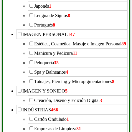
Japonés
1
Lengua de Signos
8
Portugués
8
IMAGEN PERSONAL
147
Estética, Cosmética, Masaje e Imagen Personal
89
Manicura y Pedicura
11
Peluquería
35
Spa y Balnearios
4
Tatuajes, Piercing y Micropigmentaciones
8
IMAGEN Y SONIDO
5
Creación, Diseño y Edición Digital
3
INDÚSTRIAS
466
Cartón Ondulado
1
Empresas de Limpieza
31