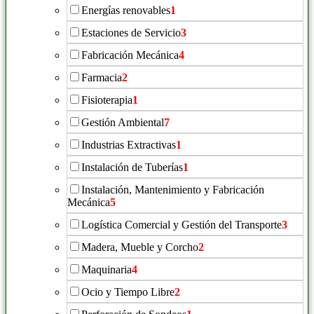
Energías renovables
1
Estaciones de Servicio
3
Fabricación Mecánica
4
Farmacia
2
Fisioterapia
1
Gestión Ambiental
7
Industrias Extractivas
1
Instalación de Tuberías
1
Instalación, Mantenimiento y Fabricación
Mecánica
5
Logística Comercial y Gestión del Transporte
3
Madera, Mueble y Corcho
2
Maquinaria
4
Ocio y Tiempo Libre
2