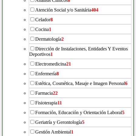
Análisis Clínicos
8
Atención Social y/o Sanitária
404
Celador
8
Cocina
1
Dermatología
2
Dirección de Instalaciones, Entidades Y Eventos
Deportivos
1
Electromedicina
21
Enfermería
8
Estética, Cosmética, Masaje e Imagen Personal
6
Farmacia
22
Fisioterapia
11
Formación, Educación y Orientación Laboral
5
Geriatría y Gerontología
5
Gestión Ambiental
1