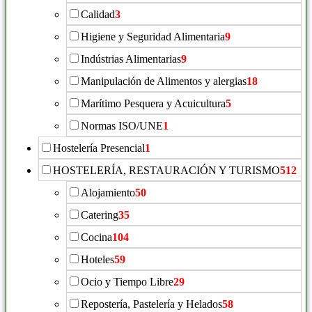
Calidad
3
Higiene y Seguridad Alimentaria
9
Indústrias Alimentarias
9
Manipulación de Alimentos y alergias
18
Marítimo Pesquera y Acuicultura
5
Normas ISO/UNE
1
Hostelería Presencial
1
HOSTELERÍA, RESTAURACIÓN Y TURISMO
512
Alojamiento
50
Catering
35
Cocina
104
Hoteles
59
Ocio y Tiempo Libre
29
Repostería, Pastelería y Helados
58