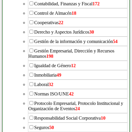
Contabilidad, Finanzas y Fiscal
172
Control de Almacén
18
Cooperativas
22
Derecho y Aspectos Jurídicos
30
Gestión de la información y comunicación
54
Gestión Empresarial, Dirección y Recursos
Humanos
198
Igualdad de Género
12
Inmobiliaria
49
Laboral
32
Normas ISO/UNE
42
Protocolo Empresarial, Protocolo Institucional y
Organización de Eventos
24
Responsabilidad Social Corporativa
10
Seguros
50