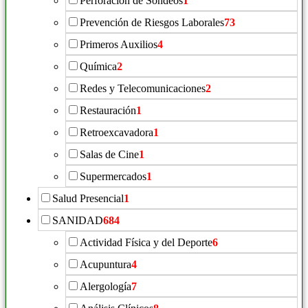
Perforación de Sondeos
1
Prevención de Riesgos Laborales
73
Primeros Auxilios
4
Química
2
Redes y Telecomunicaciones
2
Restauración
1
Retroexcavadora
1
Salas de Cine
1
Supermercados
1
Salud Presencial
1
SANIDAD
684
Actividad Física y del Deporte
6
Acupuntura
4
Alergología
7