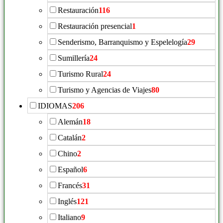
Restauración
116
Restauración presencial
1
Senderismo, Barranquismo y Espelelogía
29
Sumillería
24
Turismo Rural
24
Turismo y Agencias de Viajes
80
IDIOMAS
206
Alemán
18
Catalán
2
Chino
2
Español
6
Francés
31
Inglés
121
Italiano
9