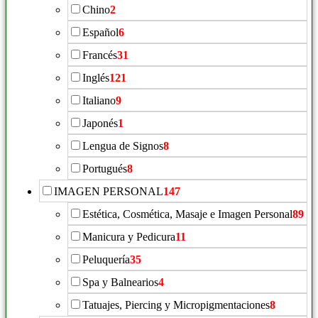
Chino
2
Español
6
Francés
31
Inglés
121
Italiano
9
Japonés
1
Lengua de Signos
8
Portugués
8
IMAGEN PERSONAL
147
Estética, Cosmética, Masaje e Imagen Personal
89
Manicura y Pedicura
11
Peluquería
35
Spa y Balnearios
4
Tatuajes, Piercing y Micropigmentaciones
8