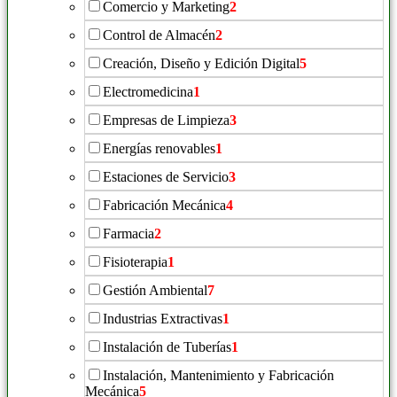
Comercio y Marketing
2
Control de Almacén
2
Creación, Diseño y Edición Digital
5
Electromedicina
1
Empresas de Limpieza
3
Energías renovables
1
Estaciones de Servicio
3
Fabricación Mecánica
4
Farmacia
2
Fisioterapia
1
Gestión Ambiental
7
Industrias Extractivas
1
Instalación de Tuberías
1
Instalación, Mantenimiento y Fabricación
Mecánica
5