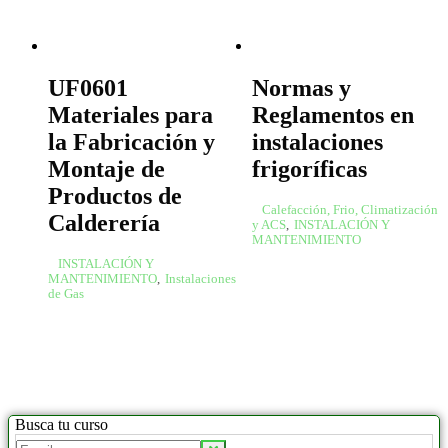
UF0601
Normas y
Materiales para
Reglamentos en
la Fabricación y
instalaciones
Montaje de
frigoríficas
Productos de
Calefacción, Frio, Climatización
Calderería
y ACS
,
INSTALACIÓN Y
MANTENIMIENTO
INSTALACIÓN Y
MANTENIMIENTO
,
Instalaciones
de Gas
Busca tu curso