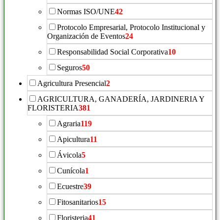
Normas ISO/UNE
42
Protocolo Empresarial, Protocolo Institucional y
Organización de Eventos
24
Responsabilidad Social Corporativa
10
Seguros
50
Agricultura Presencial
2
AGRICULTURA, GANADERÍA, JARDINERIA Y
FLORISTERIA
381
Agraria
119
Apicultura
11
Ávicola
5
Cunícola
1
Ecuestre
39
Fitosanitarios
15
Floristeria
41