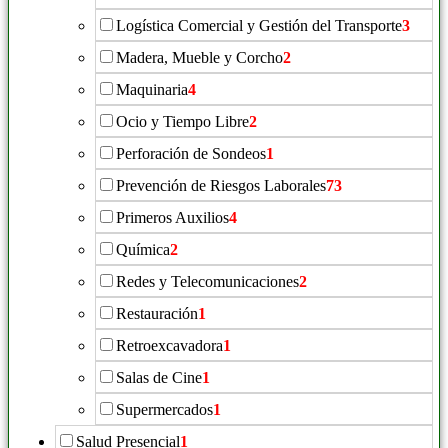
Logística Comercial y Gestión del Transporte
3
Madera, Mueble y Corcho
2
Maquinaria
4
Ocio y Tiempo Libre
2
Perforación de Sondeos
1
Prevención de Riesgos Laborales
73
Primeros Auxilios
4
Química
2
Redes y Telecomunicaciones
2
Restauración
1
Retroexcavadora
1
Salas de Cine
1
Supermercados
1
Salud Presencial
1