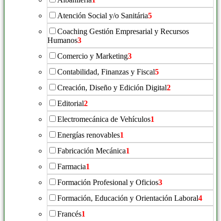
Atención Social y/o Sanitária
5
Coaching Gestión Empresarial y Recursos
Humanos
3
Comercio y Marketing
3
Contabilidad, Finanzas y Fiscal
5
Creación, Diseño y Edición Digital
2
Editorial
2
Electromecánica de Vehículos
1
Energías renovables
1
Fabricación Mecánica
1
Farmacia
1
Formación Profesional y Oficios
3
Formación, Educación y Orientación Laboral
4
Francés
1