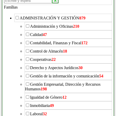
Famílias
ADMINISTRACIÓN Y GESTIÓN
879
Administración y Oficinas
210
Calidad
47
Contabilidad, Finanzas y Fiscal
172
Control de Almacén
18
Cooperativas
22
Derecho y Aspectos Jurídicos
30
Gestión de la información y comunicación
54
Gestión Empresarial, Dirección y Recursos
Humanos
198
Igualdad de Género
12
Inmobiliaria
49
Laboral
32