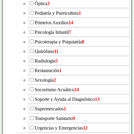
Óptica
3
Pediatría y Puericultura
1
Primeros Auxilios
14
Psicología Infantil
7
Psicoterapia y Psiquiatría
8
Quirófano
11
Radiología
5
Restauración
1
Sexología
2
Socorrismo Acuático
24
Soporte y Ayuda al Diagnóstico
13
Supermercados
1
Transporte Sanitario
9
Urgencias y Emergencias
32