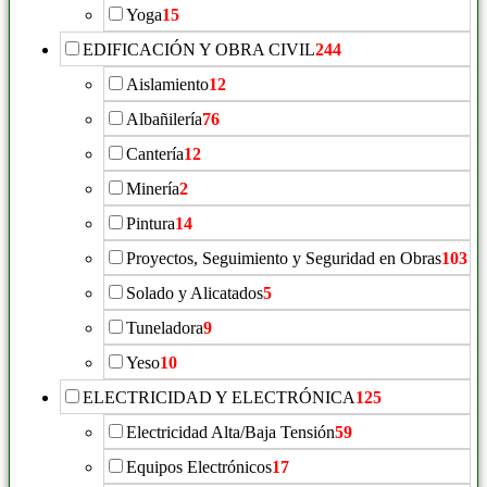
Yoga
15
EDIFICACIÓN Y OBRA CIVIL
244
Aislamiento
12
Albañilería
76
Cantería
12
Minería
2
Pintura
14
Proyectos, Seguimiento y Seguridad en Obras
103
Solado y Alicatados
5
Tuneladora
9
Yeso
10
ELECTRICIDAD Y ELECTRÓNICA
125
Electricidad Alta/Baja Tensión
59
Equipos Electrónicos
17