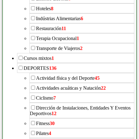
Hoteles
8
Indústrias Alimentarias
6
Restauración
11
Terapia Ocupacional
1
Transporte de Viajeros
2
Cursos mixtos
1
DEPORTES
136
Actividad física y del Deporte
45
Actividades acuáticas y Natación
22
Ciclismo
7
Dirección de Instalaciones, Entidades Y Eventos
Deportivos
12
Fitness
30
Pilates
4