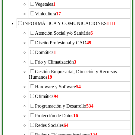
Vegetales
1
Vinicultura
17
INFORMÁTICA Y COMUNICACIONES
1111
Atención Social y/o Sanitária
6
Diseño Profesional y CAD
49
Domótica
1
Frío y Climatización
3
Gestión Empresarial, Dirección y Recursos
Humanos
19
Hardware y Software
54
Ofimática
94
Programación y Desarrollo
534
Protección de Datos
16
Redes Sociales
64
Redes y Telecomunicaciones
124