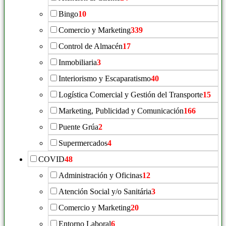
Bingo
10
Comercio y Marketing
339
Control de Almacén
17
Inmobiliaria
3
Interiorismo y Escaparatismo
40
Logística Comercial y Gestión del Transporte
15
Marketing, Publicidad y Comunicación
166
Puente Grúa
2
Supermercados
4
COVID
48
Administración y Oficinas
12
Atención Social y/o Sanitária
3
Comercio y Marketing
20
Entorno Laboral
6