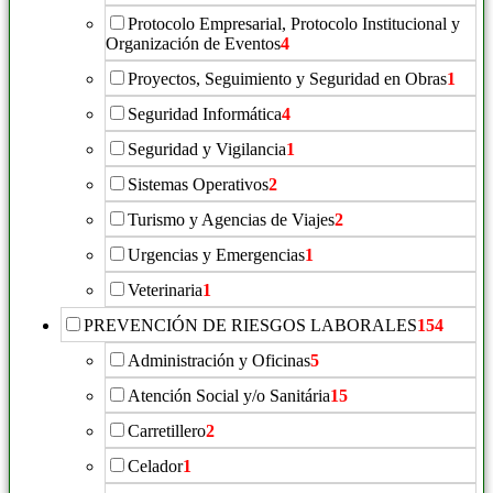
Protocolo Empresarial, Protocolo Institucional y
Organización de Eventos
4
Proyectos, Seguimiento y Seguridad en Obras
1
Seguridad Informática
4
Seguridad y Vigilancia
1
Sistemas Operativos
2
Turismo y Agencias de Viajes
2
Urgencias y Emergencias
1
Veterinaria
1
PREVENCIÓN DE RIESGOS LABORALES
154
Administración y Oficinas
5
Atención Social y/o Sanitária
15
Carretillero
2
Celador
1