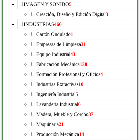
IMAGEN Y SONIDO
5
Creación, Diseño y Edición Digital
3
INDÚSTRIAS
466
Cartón Ondulado
1
Empresas de Limpieza
31
Equipo Industrial
43
Fabricación Mecánica
138
Formación Profesional y Oficios
4
Industrias Extractivas
10
Ingeniería Industrial
5
Lavanderia Industrial
6
Madera, Mueble y Corcho
37
Maquinaria
21
Producción Mecánica
14