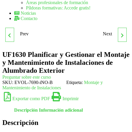
Áreas profesionales de formación
Píldoras formativas: Accede gratis!
Noticias
Contacto
Prev
Next
UF1629 PLANIFICAR Y
SUPERVISAR Y
GESTIONAR EL
REALIZAR EL MONTAJE
UF1630 Planificar y Gestionar el Montaje
y Mantenimiento de Instalaciones de
MONTAJE Y
DE REDES ELÉCTRICAS
Alumbrado Exterior
Preguntar sobre este curso
MANTENIMIENTO DE
DE BAJA TENSIÓN
SKU:
EVOL-7690-iNO-B
Etiqueta:
Montaje y
Mantenimiento de Instalaciones
REDES ELÉCTRICAS DE
UF1631
Exportar como PDF
Imprimir
BAJA TENSIÓN
Descripción
Información adicional
Descripción