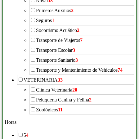
Naval
58
Primeros Auxilios
2
Seguros
1
Socorrismo Acuático
2
Transporte de Viajeros
7
Transporte Escolar
3
Transporte Sanitario
3
Transporte y Mantenimiento de Vehículos
74
VETERINARIA
33
Clínica Veterinaria
20
Peluquería Canina y Felina
2
Zoológicos
11
Horas
5
4