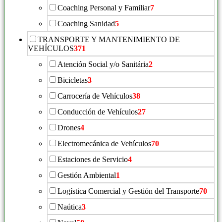
Coaching Personal y Familiar
7
Coaching Sanidad
5
TRANSPORTE Y MANTENIMIENTO DE
VEHÍCULOS
371
Atención Social y/o Sanitária
2
Bicicletas
3
Carrocería de Vehículos
38
Conducción de Vehículos
27
Drones
4
Electromecánica de Vehículos
70
Estaciones de Servicio
4
Gestión Ambiental
1
Logística Comercial y Gestión del Transporte
70
Naútica
3