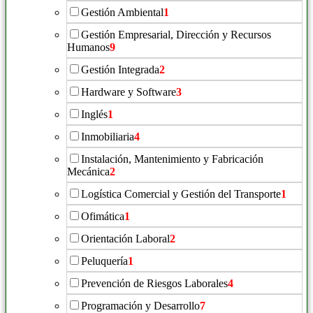
Gestión Ambiental
1
Gestión Empresarial, Dirección y Recursos
Humanos
9
Gestión Integrada
2
Hardware y Software
3
Inglés
1
Inmobiliaria
4
Instalación, Mantenimiento y Fabricación
Mecánica
2
Logística Comercial y Gestión del Transporte
1
Ofimática
1
Orientación Laboral
2
Peluquería
1
Prevención de Riesgos Laborales
4
Programación y Desarrollo
7