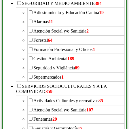
SEGURIDAD Y MEDIO AMBIENTE
384
Adiestramiento y Educación Canina
19
Alarmas
11
Atención Social y/o Sanitária
2
Forestal
64
Formación Profesional y Oficios
4
Gestión Ambiental
189
Seguridad y Vigiláncia
89
Supermercados
1
SERVICIOS SOCIOCULTURALES Y A LA
COMUNIDAD
359
Actividades Culturales y recreativas
35
Atención Social y/o Sanitária
107
Funerarias
29
Geriatría y Gerontología
17