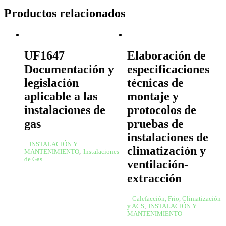
Productos relacionados
UF1647
Elaboración de
Documentación y
especificaciones
legislación
técnicas de
aplicable a las
montaje y
instalaciones de
protocolos de
gas
pruebas de
instalaciones de
INSTALACIÓN Y
climatización y
MANTENIMIENTO
,
Instalaciones
de Gas
ventilación-
extracción
Calefacción, Frio, Climatización
y ACS
,
INSTALACIÓN Y
MANTENIMIENTO