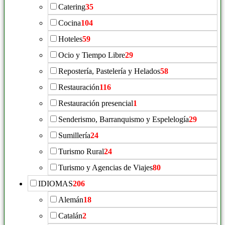
Catering
35
Cocina
104
Hoteles
59
Ocio y Tiempo Libre
29
Repostería, Pastelería y Helados
58
Restauración
116
Restauración presencial
1
Senderismo, Barranquismo y Espelelogía
29
Sumillería
24
Turismo Rural
24
Turismo y Agencias de Viajes
80
IDIOMAS
206
Alemán
18
Catalán
2