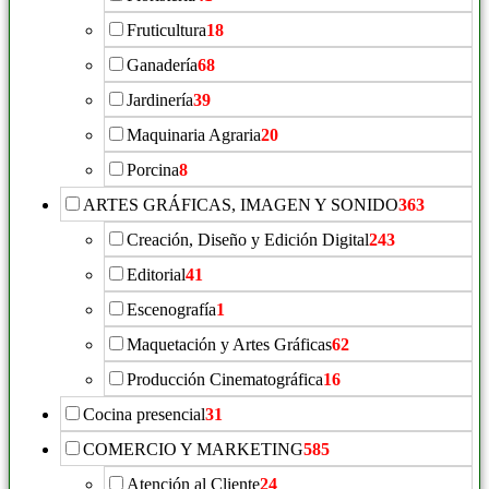
Fruticultura
18
Ganadería
68
Jardinería
39
Maquinaria Agraria
20
Porcina
8
ARTES GRÁFICAS, IMAGEN Y SONIDO
363
Creación, Diseño y Edición Digital
243
Editorial
41
Escenografía
1
Maquetación y Artes Gráficas
62
Producción Cinematográfica
16
Cocina presencial
31
COMERCIO Y MARKETING
585
Atención al Cliente
24