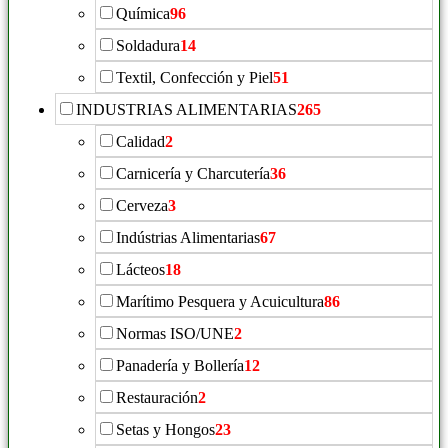
Química
96
Soldadura
14
Textil, Confección y Piel
51
INDUSTRIAS ALIMENTARIAS
265
Calidad
2
Carnicería y Charcutería
36
Cerveza
3
Indústrias Alimentarias
67
Lácteos
18
Marítimo Pesquera y Acuicultura
86
Normas ISO/UNE
2
Panadería y Bollería
12
Restauración
2
Setas y Hongos
23