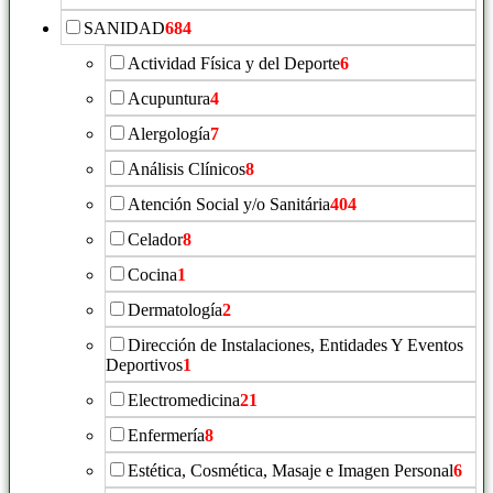
SANIDAD
684
Actividad Física y del Deporte
6
Acupuntura
4
Alergología
7
Análisis Clínicos
8
Atención Social y/o Sanitária
404
Celador
8
Cocina
1
Dermatología
2
Dirección de Instalaciones, Entidades Y Eventos
Deportivos
1
Electromedicina
21
Enfermería
8
Estética, Cosmética, Masaje e Imagen Personal
6