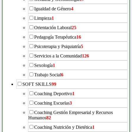
Igualdad de Género
4
Limpieza
1
Orientación Laboral
25
Pedagogía Terapéutica
16
Psicoterapia y Psiquiatría
5
Servicios a la Comunidad
126
Sexología
1
Trabajo Social
6
SOFT SKILLS
99
Coaching Deportivo
1
Coaching Escuelas
3
Coaching Gestión Empresarial y Recursos
Humanos
82
Coaching Nutrición y Dietética
1