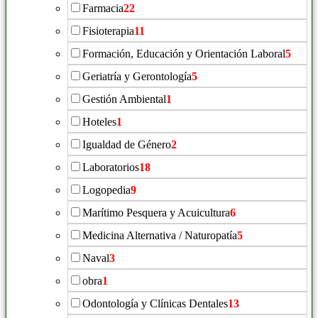
Farmacia
22
Fisioterapia
11
Formación, Educación y Orientación Laboral
5
Geriatría y Gerontología
5
Gestión Ambiental
1
Hoteles
1
Igualdad de Género
2
Laboratorios
18
Logopedia
9
Marítimo Pesquera y Acuicultura
6
Medicina Alternativa / Naturopatía
5
Naval
3
obra
1
Odontología y Clínicas Dentales
13