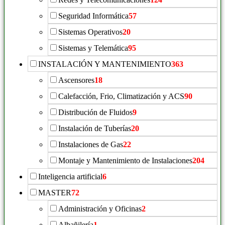
Seguridad Informática
57
Sistemas Operativos
20
Sistemas y Telemática
95
INSTALACIÓN Y MANTENIMIENTO
363
Ascensores
18
Calefacción, Frio, Climatización y ACS
90
Distribución de Fluidos
9
Instalación de Tuberías
20
Instalaciones de Gas
22
Montaje y Mantenimiento de Instalaciones
204
Inteligencia artificial
6
MASTER
72
Administración y Oficinas
2
Albañilería
1