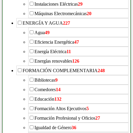
Instalaciones Eléctricas
29
Máquinas Electromecánicas
20
ENERGÍA Y AGUA
227
Agua
49
Eficiencia Energética
47
Energía Eléctrica
11
Energías renovables
126
FORMACIÓN COMPLEMENTARIA
248
Bibliotecas
9
Comedores
14
Educación
132
Formación Altos Ejecutivos
5
Formación Profesional y Oficios
27
Igualdad de Género
36