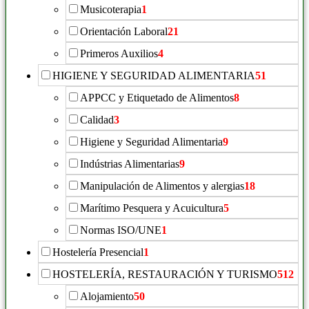
Musicoterapia
1
Orientación Laboral
21
Primeros Auxilios
4
HIGIENE Y SEGURIDAD ALIMENTARIA
51
APPCC y Etiquetado de Alimentos
8
Calidad
3
Higiene y Seguridad Alimentaria
9
Indústrias Alimentarias
9
Manipulación de Alimentos y alergias
18
Marítimo Pesquera y Acuicultura
5
Normas ISO/UNE
1
Hostelería Presencial
1
HOSTELERÍA, RESTAURACIÓN Y TURISMO
512
Alojamiento
50