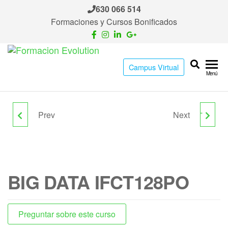
630 066 514
Formaciones y Cursos Bonificados
Formacion
Cursos
Campus Virtual
de
Evolution
Menú
formación
continua
Prev
Next
IFCT114PO LINUX
AUTOCAD MAP 3D
NIVEL USUARIO.
IFCT157PO
BIG DATA IFCT128PO
Preguntar sobre este curso