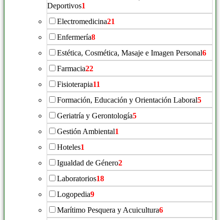
Deportivos
1
Electromedicina
21
Enfermería
8
Estética, Cosmética, Masaje e Imagen Personal
6
Farmacia
22
Fisioterapia
11
Formación, Educación y Orientación Laboral
5
Geriatría y Gerontología
5
Gestión Ambiental
1
Hoteles
1
Igualdad de Género
2
Laboratorios
18
Logopedia
9
Marítimo Pesquera y Acuicultura
6