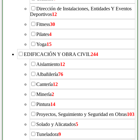
Dirección de Instalaciones, Entidades Y Eventos
Deportivos
12
Fitness
30
Pilates
4
Yoga
15
EDIFICACIÓN Y OBRA CIVIL
244
Aislamiento
12
Albañilería
76
Cantería
12
Minería
2
Pintura
14
Proyectos, Seguimiento y Seguridad en Obras
103
Solado y Alicatados
5
Tuneladora
9