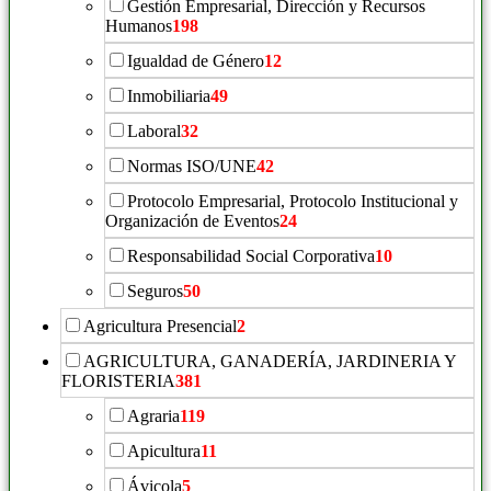
Gestión Empresarial, Dirección y Recursos
Humanos
198
Igualdad de Género
12
Inmobiliaria
49
Laboral
32
Normas ISO/UNE
42
Protocolo Empresarial, Protocolo Institucional y
Organización de Eventos
24
Responsabilidad Social Corporativa
10
Seguros
50
Agricultura Presencial
2
AGRICULTURA, GANADERÍA, JARDINERIA Y
FLORISTERIA
381
Agraria
119
Apicultura
11
Ávicola
5