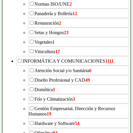
Normas ISO/UNE
2
Panadería y Bollería
12
Restauración
2
Setas y Hongos
23
Vegetales
1
Vinicultura
17
INFORMÁTICA Y COMUNICACIONES
1111
Atención Social y/o Sanitária
6
Diseño Profesional y CAD
49
Domótica
1
Frío y Climatización
3
Gestión Empresarial, Dirección y Recursos
Humanos
19
Hardware y Software
54
Ofimática
94