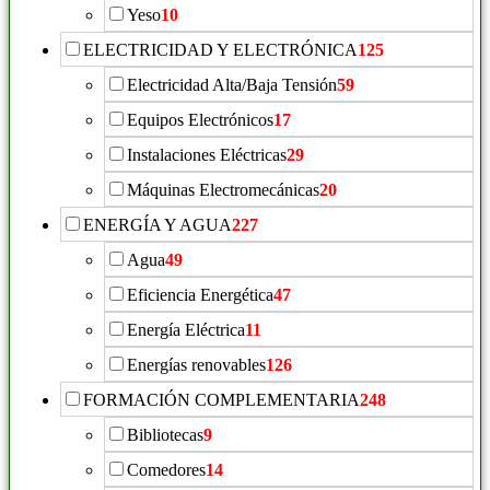
Yeso
10
ELECTRICIDAD Y ELECTRÓNICA
125
Electricidad Alta/Baja Tensión
59
Equipos Electrónicos
17
Instalaciones Eléctricas
29
Máquinas Electromecánicas
20
ENERGÍA Y AGUA
227
Agua
49
Eficiencia Energética
47
Energía Eléctrica
11
Energías renovables
126
FORMACIÓN COMPLEMENTARIA
248
Bibliotecas
9
Comedores
14