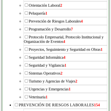
Orientación Laboral
2
Peluquería
1
Prevención de Riesgos Laborales
4
Programación y Desarrollo
7
Protocolo Empresarial, Protocolo Institucional y
Organización de Eventos
4
Proyectos, Seguimiento y Seguridad en Obras
1
Seguridad Informática
4
Seguridad y Vigilancia
1
Sistemas Operativos
2
Turismo y Agencias de Viajes
2
Urgencias y Emergencias
1
Veterinaria
1
PREVENCIÓN DE RIESGOS LABORALES
154