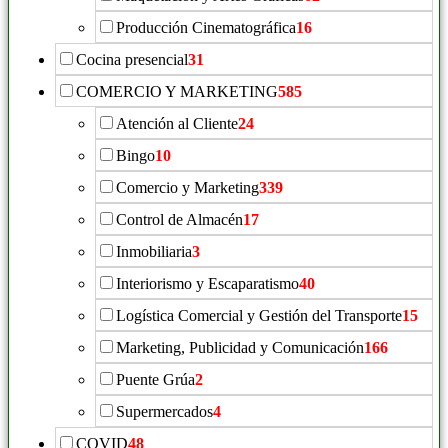
Producción Cinematográfica
16
Cocina presencial
31
COMERCIO Y MARKETING
585
Atención al Cliente
24
Bingo
10
Comercio y Marketing
339
Control de Almacén
17
Inmobiliaria
3
Interiorismo y Escaparatismo
40
Logística Comercial y Gestión del Transporte
15
Marketing, Publicidad y Comunicación
166
Puente Grúa
2
Supermercados
4
COVID
48