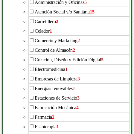
Administración y Oficinas
5
Atención Social y/o Sanitária
15
Carretillero
2
Celador
1
Comercio y Marketing
2
Control de Almacén
2
Creación, Diseño y Edición Digital
5
Electromedicina
1
Empresas de Limpieza
3
Energías renovables
1
Estaciones de Servicio
3
Fabricación Mecánica
4
Farmacia
2
Fisioterapia
1