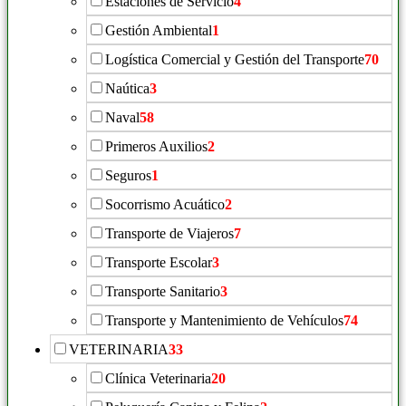
Estaciones de Servicio
4
Gestión Ambiental
1
Logística Comercial y Gestión del Transporte
70
Naútica
3
Naval
58
Primeros Auxilios
2
Seguros
1
Socorrismo Acuático
2
Transporte de Viajeros
7
Transporte Escolar
3
Transporte Sanitario
3
Transporte y Mantenimiento de Vehículos
74
VETERINARIA
33
Clínica Veterinaria
20