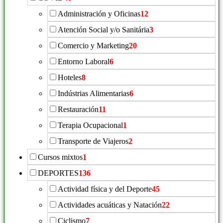
Administración y Oficinas
12
Atención Social y/o Sanitária
3
Comercio y Marketing
20
Entorno Laboral
6
Hoteles
8
Indústrias Alimentarias
6
Restauración
11
Terapia Ocupacional
1
Transporte de Viajeros
2
Cursos mixtos
1
DEPORTES
136
Actividad física y del Deporte
45
Actividades acuáticas y Natación
22
Ciclismo
7