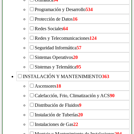
Programación y Desarrollo
534
Protección de Datos
16
Redes Sociales
64
Redes y Telecomunicaciones
124
Seguridad Informática
57
Sistemas Operativos
20
Sistemas y Telemática
95
INSTALACIÓN Y MANTENIMIENTO
363
Ascensores
18
Calefacción, Frio, Climatización y ACS
90
Distribución de Fluidos
9
Instalación de Tuberías
20
Instalaciones de Gas
22
Montaje y Mantenimiento de Instalaciones
204