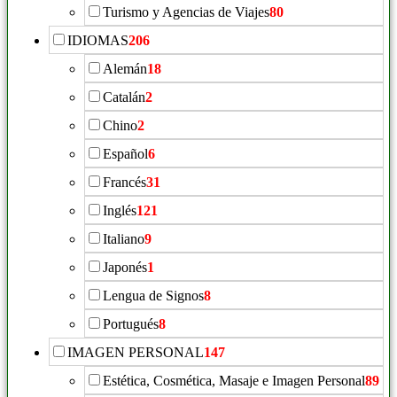
Turismo y Agencias de Viajes
80
IDIOMAS
206
Alemán
18
Catalán
2
Chino
2
Español
6
Francés
31
Inglés
121
Italiano
9
Japonés
1
Lengua de Signos
8
Portugués
8
IMAGEN PERSONAL
147
Estética, Cosmética, Masaje e Imagen Personal
89