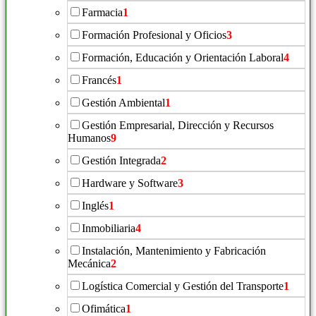
Farmacia
1
Formación Profesional y Oficios
3
Formación, Educación y Orientación Laboral
4
Francés
1
Gestión Ambiental
1
Gestión Empresarial, Dirección y Recursos
Humanos
9
Gestión Integrada
2
Hardware y Software
3
Inglés
1
Inmobiliaria
4
Instalación, Mantenimiento y Fabricación
Mecánica
2
Logística Comercial y Gestión del Transporte
1
Ofimática
1