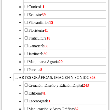
Cunícola
1
Ecuestre
39
Fitosanitarios
15
Floristeria
41
Fruticultura
18
Ganadería
68
Jardinería
39
Maquinaria Agraria
20
Porcina
8
ARTES GRÁFICAS, IMAGEN Y SONIDO
363
Creación, Diseño y Edición Digital
243
Editorial
41
Escenografía
1
Maquetación y Artes Gráficas
62