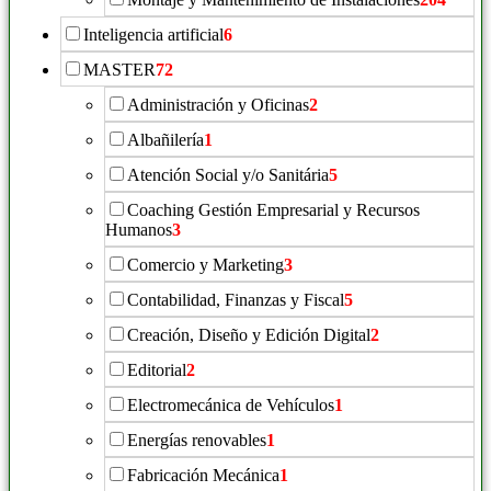
Inteligencia artificial
6
MASTER
72
Administración y Oficinas
2
Albañilería
1
Atención Social y/o Sanitária
5
Coaching Gestión Empresarial y Recursos
Humanos
3
Comercio y Marketing
3
Contabilidad, Finanzas y Fiscal
5
Creación, Diseño y Edición Digital
2
Editorial
2
Electromecánica de Vehículos
1
Energías renovables
1
Fabricación Mecánica
1