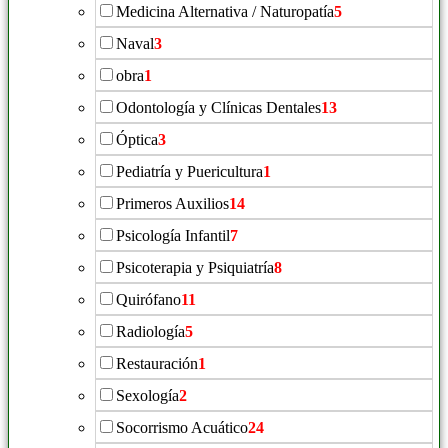
Medicina Alternativa / Naturopatía
5
Naval
3
obra
1
Odontología y Clínicas Dentales
13
Óptica
3
Pediatría y Puericultura
1
Primeros Auxilios
14
Psicología Infantil
7
Psicoterapia y Psiquiatría
8
Quirófano
11
Radiología
5
Restauración
1
Sexología
2
Socorrismo Acuático
24