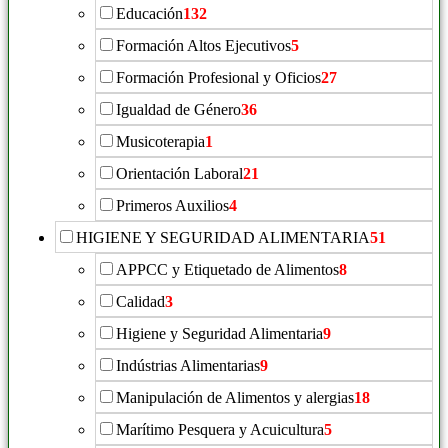
Educación
132
Formación Altos Ejecutivos
5
Formación Profesional y Oficios
27
Igualdad de Género
36
Musicoterapia
1
Orientación Laboral
21
Primeros Auxilios
4
HIGIENE Y SEGURIDAD ALIMENTARIA
51
APPCC y Etiquetado de Alimentos
8
Calidad
3
Higiene y Seguridad Alimentaria
9
Indústrias Alimentarias
9
Manipulación de Alimentos y alergias
18
Marítimo Pesquera y Acuicultura
5