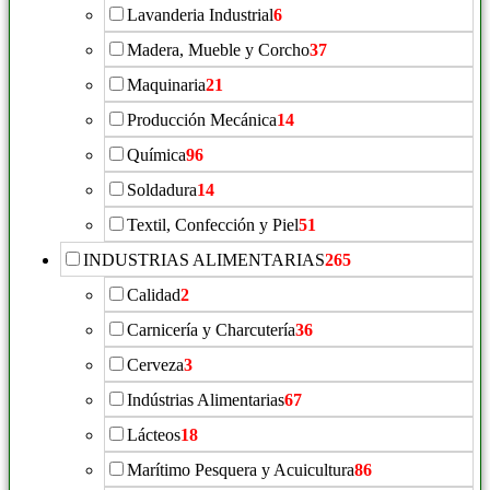
Lavanderia Industrial
6
Madera, Mueble y Corcho
37
Maquinaria
21
Producción Mecánica
14
Química
96
Soldadura
14
Textil, Confección y Piel
51
INDUSTRIAS ALIMENTARIAS
265
Calidad
2
Carnicería y Charcutería
36
Cerveza
3
Indústrias Alimentarias
67
Lácteos
18
Marítimo Pesquera y Acuicultura
86