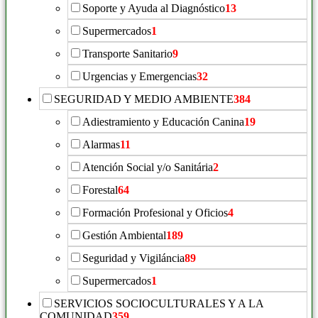
Soporte y Ayuda al Diagnóstico
13
Supermercados
1
Transporte Sanitario
9
Urgencias y Emergencias
32
SEGURIDAD Y MEDIO AMBIENTE
384
Adiestramiento y Educación Canina
19
Alarmas
11
Atención Social y/o Sanitária
2
Forestal
64
Formación Profesional y Oficios
4
Gestión Ambiental
189
Seguridad y Vigiláncia
89
Supermercados
1
SERVICIOS SOCIOCULTURALES Y A LA
COMUNIDAD
359