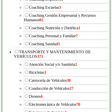
Coaching Escuelas
3
Coaching Gestión Empresarial y Recursos
Humanos
82
Coaching Nutrición y Dietética
1
Coaching Personal y Familiar
7
Coaching Sanidad
5
TRANSPORTE Y MANTENIMIENTO DE
VEHÍCULOS
371
Atención Social y/o Sanitária
2
Bicicletas
3
Carrocería de Vehículos
38
Conducción de Vehículos
27
Drones
4
Electromecánica de Vehículos
70