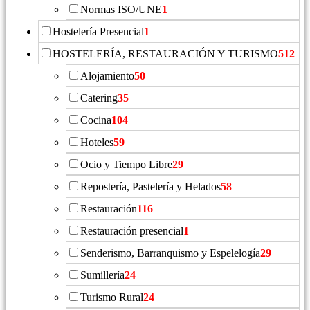
Normas ISO/UNE
1
Hostelería Presencial
1
HOSTELERÍA, RESTAURACIÓN Y TURISMO
512
Alojamiento
50
Catering
35
Cocina
104
Hoteles
59
Ocio y Tiempo Libre
29
Repostería, Pastelería y Helados
58
Restauración
116
Restauración presencial
1
Senderismo, Barranquismo y Espelelogía
29
Sumillería
24
Turismo Rural
24