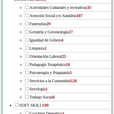
Actividades Culturales y recreativas
35
Atención Social y/o Sanitária
107
Funerarias
29
Geriatría y Gerontología
17
Igualdad de Género
4
Limpieza
1
Orientación Laboral
25
Pedagogía Terapéutica
16
Psicoterapia y Psiquiatría
5
Servicios a la Comunidad
126
Sexología
1
Trabajo Social
6
SOFT SKILLS
99
Coaching Deportivo
1