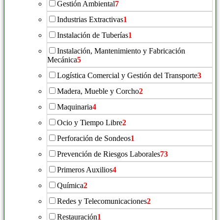
Gestión Ambiental
7
Industrias Extractivas
1
Instalación de Tuberías
1
Instalación, Mantenimiento y Fabricación
Mecánica
5
Logística Comercial y Gestión del Transporte
3
Madera, Mueble y Corcho
2
Maquinaria
4
Ocio y Tiempo Libre
2
Perforación de Sondeos
1
Prevención de Riesgos Laborales
73
Primeros Auxilios
4
Química
2
Redes y Telecomunicaciones
2
Restauración
1