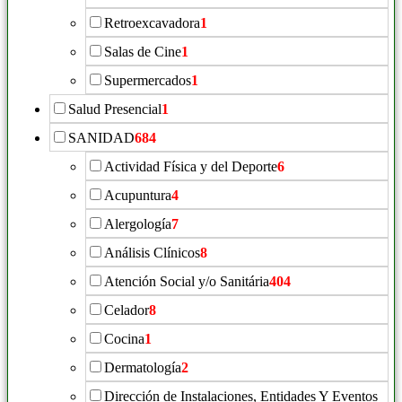
Retroexcavadora
1
Salas de Cine
1
Supermercados
1
Salud Presencial
1
SANIDAD
684
Actividad Física y del Deporte
6
Acupuntura
4
Alergología
7
Análisis Clínicos
8
Atención Social y/o Sanitária
404
Celador
8
Cocina
1
Dermatología
2
Dirección de Instalaciones, Entidades Y Eventos