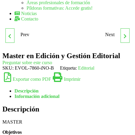
Áreas profesionales de formación
Píldoras formativas: Accede gratis!
Noticias
Contacto
Prev
Next
MASTER EN
MASTER EN ENERGÍAS
DISTRIBUCIÓN DE
RENOVABLES Y
Master en Edición y Gestión Editorial
Preguntar sobre este curso
SEÑALES DE RADIO Y
EFICIENCIA
SKU:
EVOL-7860-iNO-B
Etiqueta:
Editorial
Exportar como PDF
Imprimir
TELEVISIÓN,
ENERGÉTICA
Descripción
TELEFONÍA Y REDES DE
Información adicional
Descripción
VOZ Y DATOS EN
MASTER
EDIFICIOS
Objetivos