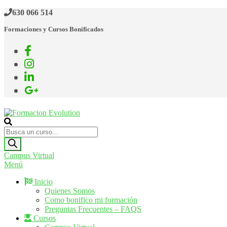
Saltar
630 066 514
al
Formaciones y Cursos Bonificados
contenido
Formacion Evolution
Cursos de formación continua
Búsqueda
de
productos
Campus Virtual
Menú
Inicio
Quienes Somos
Como bonifico mi formación
Preguntas Frecuentes – FAQS
Cursos