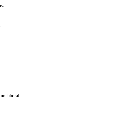
as.
.
mo laboral.