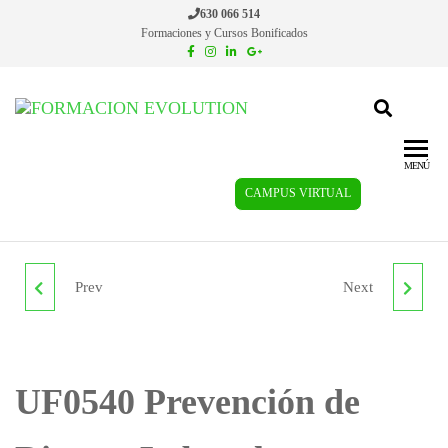
630 066 514
Formaciones y Cursos Bonificados
Formacion
Cursos de
formación
Evolution
continua
MENÚ
CAMPUS VIRTUAL
Prev
Next
UF0537 APLICACIÓN DE
UF0589 PREVENCIÓN
PRÓTESIS EN LOS
DE RIESGOS
TRATAMIENTOS
LABORALES Y
UF0540 Prevención de
CAPILARES ESTÉTICOS
MEDIOAMBIENTALES