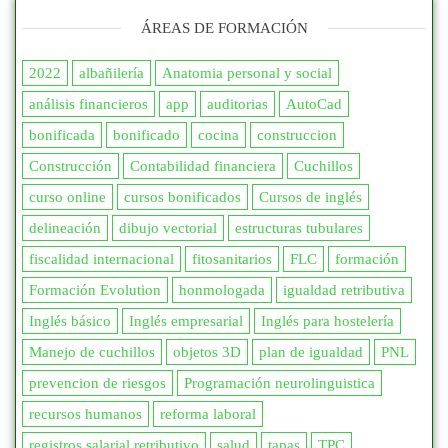
ÁREAS DE FORMACIÓN
2022
albañilería
Anatomia personal y social
análisis financieros
app
auditorias
AutoCad
bonificada
bonificado
cocina
construccion
Construcción
Contabilidad financiera
Cuchillos
curso online
cursos bonificados
Cursos de inglés
delineación
dibujo vectorial
estructuras tubulares
fiscalidad internacional
fitosanitarios
FLC
formación
Formación Evolution
honmologada
igualdad retributiva
Inglés básico
Inglés empresarial
Inglés para hostelería
Manejo de cuchillos
objetos 3D
plan de igualdad
PNL
prevencion de riesgos
Programación neurolinguistica
recursos humanos
reforma laboral
registros salarial retributivo
salud
tapas
TPC