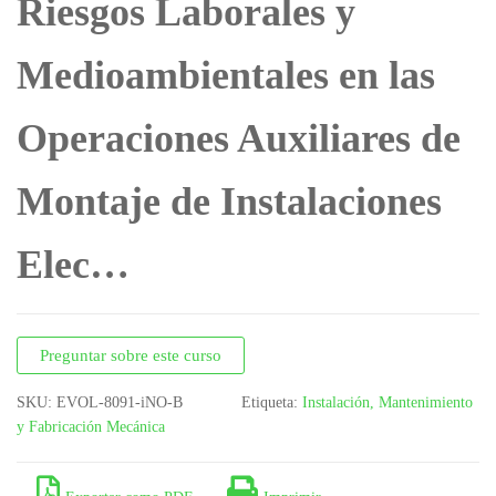
Riesgos Laborales y
PARA EL MECANIZADO
Medioambientales en las
POR CORTE Y
Operaciones Auxiliares de
CONFORMADO
Montaje de Instalaciones
Elec…
Preguntar sobre este curso
SKU:
EVOL-8091-iNO-B
Etiqueta:
Instalación, Mantenimiento
y Fabricación Mecánica