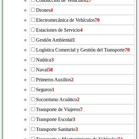
Conducción de Vehículos
27
Drones
4
Electromecánica de Vehículos
70
Estaciones de Servicio
4
Gestión Ambiental
1
Logística Comercial y Gestión del Transporte
70
Naútica
3
Naval
58
Primeros Auxilios
2
Seguros
1
Socorrismo Acuático
2
Transporte de Viajeros
7
Transporte Escolar
3
Transporte Sanitario
3