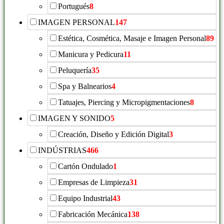
Portugués
8
IMAGEN PERSONAL
147
Estética, Cosmética, Masaje e Imagen Personal
89
Manicura y Pedicura
11
Peluquería
35
Spa y Balnearios
4
Tatuajes, Piercing y Micropigmentaciones
8
IMAGEN Y SONIDO
5
Creación, Diseño y Edición Digital
3
INDÚSTRIAS
466
Cartón Ondulado
1
Empresas de Limpieza
31
Equipo Industrial
43
Fabricación Mecánica
138