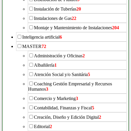
Instalación de Tuberías
20
Instalaciones de Gas
22
Montaje y Mantenimiento de Instalaciones
204
Inteligencia artificial
6
MASTER
72
Administración y Oficinas
2
Albañilería
1
Atención Social y/o Sanitária
5
Coaching Gestión Empresarial y Recursos
Humanos
3
Comercio y Marketing
3
Contabilidad, Finanzas y Fiscal
5
Creación, Diseño y Edición Digital
2
Editorial
2