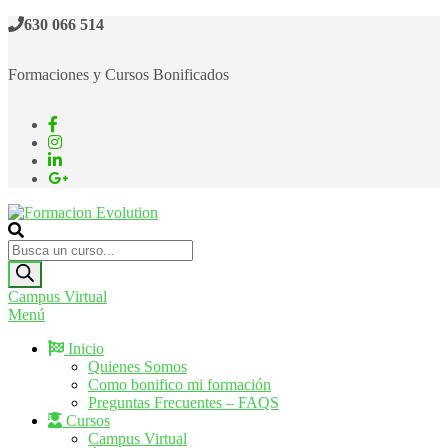
Saltar
630 066 514
al
contenido
Formaciones y Cursos Bonificados
Formacion Evolution
Cursos de formación continua
Búsqueda
de
productos
Campus Virtual
Menú
Inicio
Quienes Somos
Como bonifico mi formación
Preguntas Frecuentes – FAQS
Cursos
Campus Virtual