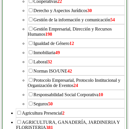
Cooperativas
22
Derecho y Aspectos Jurídicos
30
Gestión de la información y comunicación
54
Gestión Empresarial, Dirección y Recursos
Humanos
198
Igualdad de Género
12
Inmobiliaria
49
Laboral
32
Normas ISO/UNE
42
Protocolo Empresarial, Protocolo Institucional y
Organización de Eventos
24
Responsabilidad Social Corporativa
10
Seguros
50
Agricultura Presencial
2
AGRICULTURA, GANADERÍA, JARDINERIA Y
FLORISTERIA
381