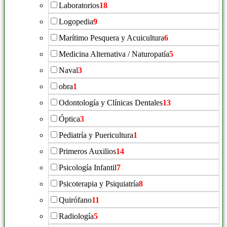
Laboratorios
18
Logopedia
9
Marítimo Pesquera y Acuicultura
6
Medicina Alternativa / Naturopatía
5
Naval
3
obra
1
Odontología y Clínicas Dentales
13
Óptica
3
Pediatría y Puericultura
1
Primeros Auxilios
14
Psicología Infantil
7
Psicoterapia y Psiquiatría
8
Quirófano
11
Radiología
5