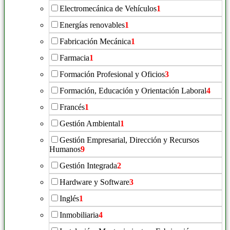
Electromecánica de Vehículos
1
Energías renovables
1
Fabricación Mecánica
1
Farmacia
1
Formación Profesional y Oficios
3
Formación, Educación y Orientación Laboral
4
Francés
1
Gestión Ambiental
1
Gestión Empresarial, Dirección y Recursos
Humanos
9
Gestión Integrada
2
Hardware y Software
3
Inglés
1
Inmobiliaria
4