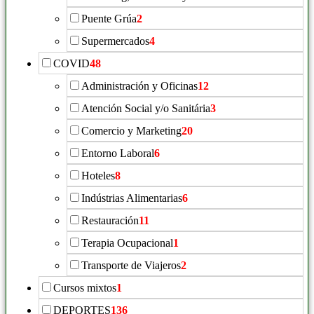
Puente Grúa
2
Supermercados
4
COVID
48
Administración y Oficinas
12
Atención Social y/o Sanitária
3
Comercio y Marketing
20
Entorno Laboral
6
Hoteles
8
Indústrias Alimentarias
6
Restauración
11
Terapia Ocupacional
1
Transporte de Viajeros
2
Cursos mixtos
1
DEPORTES
136