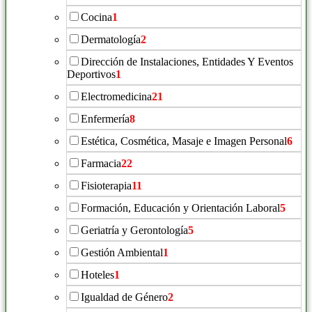
Cocina
1
Dermatología
2
Dirección de Instalaciones, Entidades Y Eventos
Deportivos
1
Electromedicina
21
Enfermería
8
Estética, Cosmética, Masaje e Imagen Personal
6
Farmacia
22
Fisioterapia
11
Formación, Educación y Orientación Laboral
5
Geriatría y Gerontología
5
Gestión Ambiental
1
Hoteles
1
Igualdad de Género
2