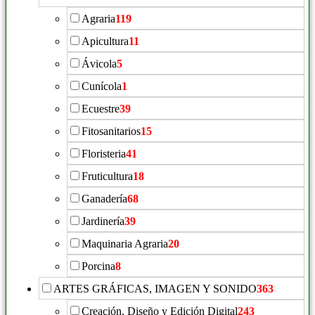
Agraria
119
Apicultura
11
Ávicola
5
Cunícola
1
Ecuestre
39
Fitosanitarios
15
Floristeria
41
Fruticultura
18
Ganadería
68
Jardinería
39
Maquinaria Agraria
20
Porcina
8
ARTES GRÁFICAS, IMAGEN Y SONIDO
363
Creación, Diseño y Edición Digital
243