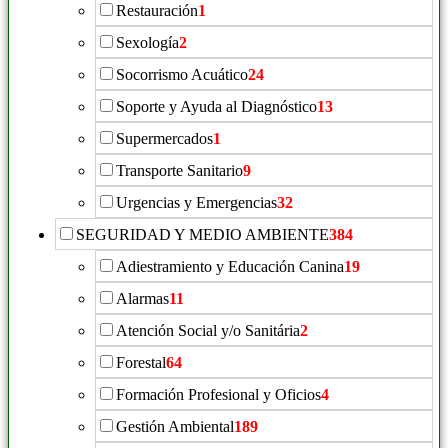
Restauración
1
Sexología
2
Socorrismo Acuático
24
Soporte y Ayuda al Diagnóstico
13
Supermercados
1
Transporte Sanitario
9
Urgencias y Emergencias
32
SEGURIDAD Y MEDIO AMBIENTE
384
Adiestramiento y Educación Canina
19
Alarmas
11
Atención Social y/o Sanitária
2
Forestal
64
Formación Profesional y Oficios
4
Gestión Ambiental
189