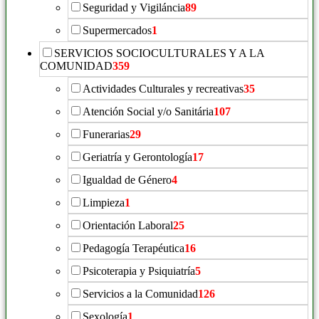
Seguridad y Vigiláncia
89
Supermercados
1
SERVICIOS SOCIOCULTURALES Y A LA
COMUNIDAD
359
Actividades Culturales y recreativas
35
Atención Social y/o Sanitária
107
Funerarias
29
Geriatría y Gerontología
17
Igualdad de Género
4
Limpieza
1
Orientación Laboral
25
Pedagogía Terapéutica
16
Psicoterapia y Psiquiatría
5
Servicios a la Comunidad
126
Sexología
1