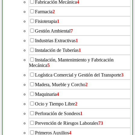
Fabricación Mecánica
4
Farmacia
2
Fisioterapia
1
Gestión Ambiental
7
Industrias Extractivas
1
Instalación de Tuberías
1
Instalación, Mantenimiento y Fabricación
Mecánica
5
Logística Comercial y Gestión del Transporte
3
Madera, Mueble y Corcho
2
Maquinaria
4
Ocio y Tiempo Libre
2
Perforación de Sondeos
1
Prevención de Riesgos Laborales
73
Primeros Auxilios
4