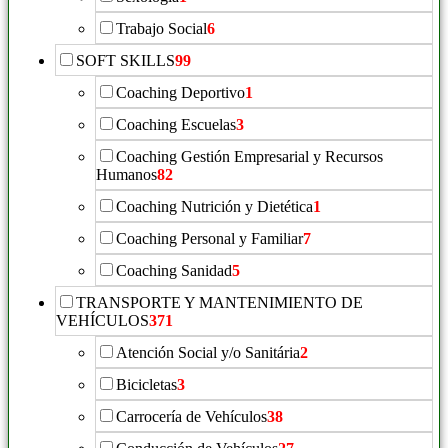
Trabajo Social
6
SOFT SKILLS
99
Coaching Deportivo
1
Coaching Escuelas
3
Coaching Gestión Empresarial y Recursos
Humanos
82
Coaching Nutrición y Dietética
1
Coaching Personal y Familiar
7
Coaching Sanidad
5
TRANSPORTE Y MANTENIMIENTO DE
VEHÍCULOS
371
Atención Social y/o Sanitária
2
Bicicletas
3
Carrocería de Vehículos
38