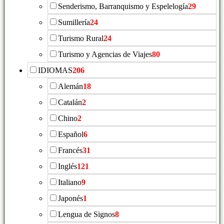
Senderismo, Barranquismo y Espelelogía
29
Sumillería
24
Turismo Rural
24
Turismo y Agencias de Viajes
80
IDIOMAS
206
Alemán
18
Catalán
2
Chino
2
Español
6
Francés
31
Inglés
121
Italiano
9
Japonés
1
Lengua de Signos
8