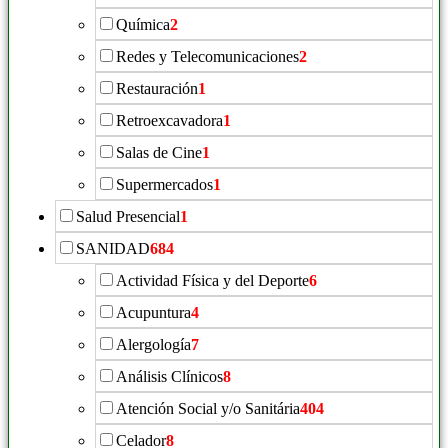
Química
2
Redes y Telecomunicaciones
2
Restauración
1
Retroexcavadora
1
Salas de Cine
1
Supermercados
1
Salud Presencial
1
SANIDAD
684
Actividad Física y del Deporte
6
Acupuntura
4
Alergología
7
Análisis Clínicos
8
Atención Social y/o Sanitária
404
Celador
8