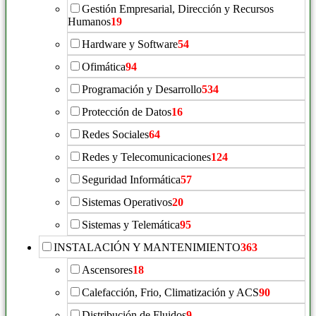
Gestión Empresarial, Dirección y Recursos
Humanos
19
Hardware y Software
54
Ofimática
94
Programación y Desarrollo
534
Protección de Datos
16
Redes Sociales
64
Redes y Telecomunicaciones
124
Seguridad Informática
57
Sistemas Operativos
20
Sistemas y Telemática
95
INSTALACIÓN Y MANTENIMIENTO
363
Ascensores
18
Calefacción, Frio, Climatización y ACS
90
Distribución de Fluidos
9