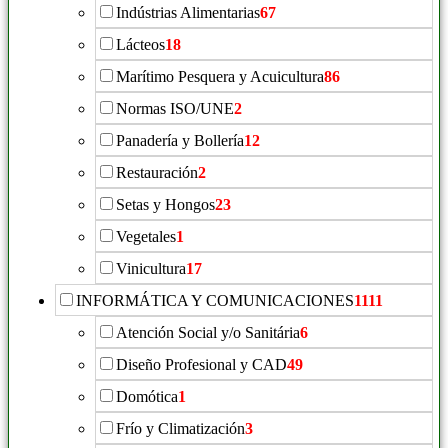
Indústrias Alimentarias
67
Lácteos
18
Marítimo Pesquera y Acuicultura
86
Normas ISO/UNE
2
Panadería y Bollería
12
Restauración
2
Setas y Hongos
23
Vegetales
1
Vinicultura
17
INFORMÁTICA Y COMUNICACIONES
1111
Atención Social y/o Sanitária
6
Diseño Profesional y CAD
49
Domótica
1
Frío y Climatización
3