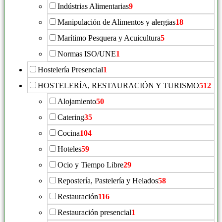
Indústrias Alimentarias
9
Manipulación de Alimentos y alergias
18
Marítimo Pesquera y Acuicultura
5
Normas ISO/UNE
1
Hostelería Presencial
1
HOSTELERÍA, RESTAURACIÓN Y TURISMO
512
Alojamiento
50
Catering
35
Cocina
104
Hoteles
59
Ocio y Tiempo Libre
29
Repostería, Pastelería y Helados
58
Restauración
116
Restauración presencial
1