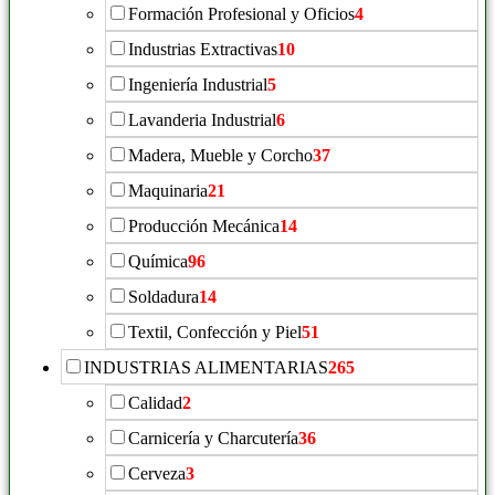
Formación Profesional y Oficios
4
Industrias Extractivas
10
Ingeniería Industrial
5
Lavanderia Industrial
6
Madera, Mueble y Corcho
37
Maquinaria
21
Producción Mecánica
14
Química
96
Soldadura
14
Textil, Confección y Piel
51
INDUSTRIAS ALIMENTARIAS
265
Calidad
2
Carnicería y Charcutería
36
Cerveza
3