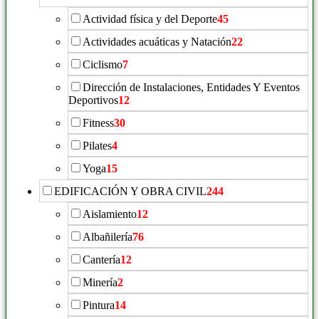
Actividad física y del Deporte
45
Actividades acuáticas y Natación
22
Ciclismo
7
Dirección de Instalaciones, Entidades Y Eventos
Deportivos
12
Fitness
30
Pilates
4
Yoga
15
EDIFICACIÓN Y OBRA CIVIL
244
Aislamiento
12
Albañilería
76
Cantería
12
Minería
2
Pintura
14