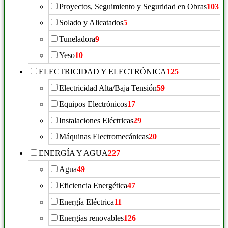
Proyectos, Seguimiento y Seguridad en Obras
103
Solado y Alicatados
5
Tuneladora
9
Yeso
10
ELECTRICIDAD Y ELECTRÓNICA
125
Electricidad Alta/Baja Tensión
59
Equipos Electrónicos
17
Instalaciones Eléctricas
29
Máquinas Electromecánicas
20
ENERGÍA Y AGUA
227
Agua
49
Eficiencia Energética
47
Energía Eléctrica
11
Energías renovables
126