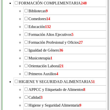
FORMACIÓN COMPLEMENTARIA
248
Bibliotecas
9
Comedores
14
Educación
132
Formación Altos Ejecutivos
5
Formación Profesional y Oficios
27
Igualdad de Género
36
Musicoterapia
1
Orientación Laboral
21
Primeros Auxilios
4
HIGIENE Y SEGURIDAD ALIMENTARIA
51
APPCC y Etiquetado de Alimentos
8
Calidad
3
Higiene y Seguridad Alimentaria
9