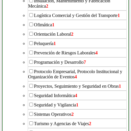
Instalación, Mantenimiento y Fabricación
Mecánica
2
Logística Comercial y Gestión del Transporte
1
Ofimática
1
Orientación Laboral
2
Peluquería
1
Prevención de Riesgos Laborales
4
Programación y Desarrollo
7
Protocolo Empresarial, Protocolo Institucional y
Organización de Eventos
4
Proyectos, Seguimiento y Seguridad en Obras
1
Seguridad Informática
4
Seguridad y Vigilancia
1
Sistemas Operativos
2
Turismo y Agencias de Viajes
2