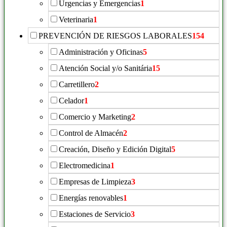
Urgencias y Emergencias
1
Veterinaria
1
PREVENCIÓN DE RIESGOS LABORALES
154
Administración y Oficinas
5
Atención Social y/o Sanitária
15
Carretillero
2
Celador
1
Comercio y Marketing
2
Control de Almacén
2
Creación, Diseño y Edición Digital
5
Electromedicina
1
Empresas de Limpieza
3
Energías renovables
1
Estaciones de Servicio
3