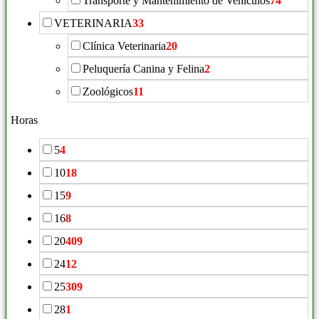
Transporte y Mantenimiento de Vehículos
74
VETERINARIA
33
Clínica Veterinaria
20
Peluquería Canina y Felina
2
Zoológicos
11
Horas
5
4
10
18
15
9
16
8
20
409
24
12
25
309
28
1