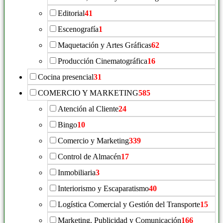
Editorial
41
Escenografía
1
Maquetación y Artes Gráficas
62
Producción Cinematográfica
16
Cocina presencial
31
COMERCIO Y MARKETING
585
Atención al Cliente
24
Bingo
10
Comercio y Marketing
339
Control de Almacén
17
Inmobiliaria
3
Interiorismo y Escaparatismo
40
Logística Comercial y Gestión del Transporte
15
Marketing, Publicidad y Comunicación
166