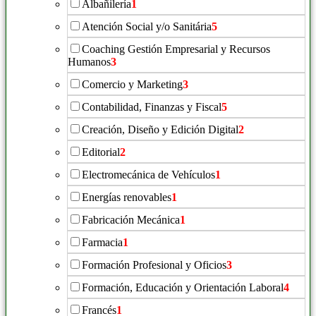
Albañilería
1
Atención Social y/o Sanitária
5
Coaching Gestión Empresarial y Recursos
Humanos
3
Comercio y Marketing
3
Contabilidad, Finanzas y Fiscal
5
Creación, Diseño y Edición Digital
2
Editorial
2
Electromecánica de Vehículos
1
Energías renovables
1
Fabricación Mecánica
1
Farmacia
1
Formación Profesional y Oficios
3
Formación, Educación y Orientación Laboral
4
Francés
1