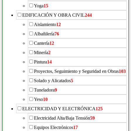
Yoga
15
EDIFICACIÓN Y OBRA CIVIL
244
Aislamiento
12
Albañilería
76
Cantería
12
Minería
2
Pintura
14
Proyectos, Seguimiento y Seguridad en Obras
103
Solado y Alicatados
5
Tuneladora
9
Yeso
10
ELECTRICIDAD Y ELECTRÓNICA
125
Electricidad Alta/Baja Tensión
59
Equipos Electrónicos
17