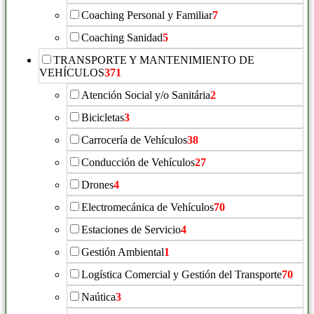
Coaching Personal y Familiar
7
Coaching Sanidad
5
TRANSPORTE Y MANTENIMIENTO DE
VEHÍCULOS
371
Atención Social y/o Sanitária
2
Bicicletas
3
Carrocería de Vehículos
38
Conducción de Vehículos
27
Drones
4
Electromecánica de Vehículos
70
Estaciones de Servicio
4
Gestión Ambiental
1
Logística Comercial y Gestión del Transporte
70
Naútica
3