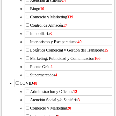
Atención al Cliente
24
Bingo
10
Comercio y Marketing
339
Control de Almacén
17
Inmobiliaria
3
Interiorismo y Escaparatismo
40
Logística Comercial y Gestión del Transporte
15
Marketing, Publicidad y Comunicación
166
Puente Grúa
2
Supermercados
4
COVID
48
Administración y Oficinas
12
Atención Social y/o Sanitária
3
Comercio y Marketing
20