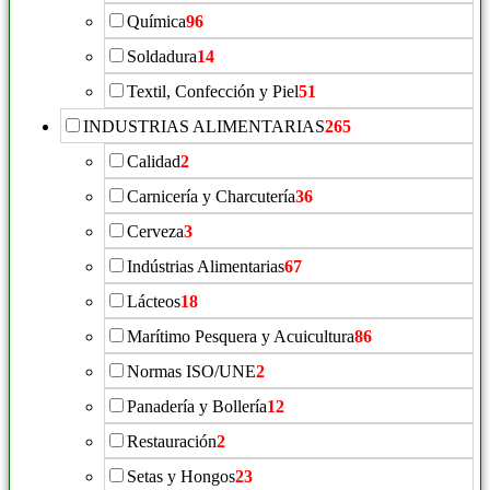
Química
96
Soldadura
14
Textil, Confección y Piel
51
INDUSTRIAS ALIMENTARIAS
265
Calidad
2
Carnicería y Charcutería
36
Cerveza
3
Indústrias Alimentarias
67
Lácteos
18
Marítimo Pesquera y Acuicultura
86
Normas ISO/UNE
2
Panadería y Bollería
12
Restauración
2
Setas y Hongos
23