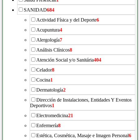
SANIDAD
684
Actividad Física y del Deporte
6
Acupuntura
4
Alergología
7
Análisis Clínicos
8
Atención Social y/o Sanitária
404
Celador
8
Cocina
1
Dermatología
2
Dirección de Instalaciones, Entidades Y Eventos
Deportivos
1
Electromedicina
21
Enfermería
8
Estética, Cosmética, Masaje e Imagen Personal
6