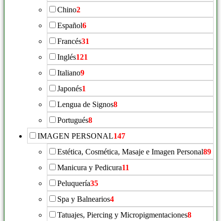
Chino
2
Español
6
Francés
31
Inglés
121
Italiano
9
Japonés
1
Lengua de Signos
8
Portugués
8
IMAGEN PERSONAL
147
Estética, Cosmética, Masaje e Imagen Personal
89
Manicura y Pedicura
11
Peluquería
35
Spa y Balnearios
4
Tatuajes, Piercing y Micropigmentaciones
8