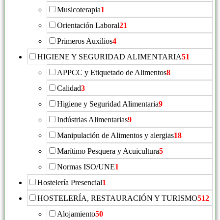
Musicoterapia
1
Orientación Laboral
21
Primeros Auxilios
4
HIGIENE Y SEGURIDAD ALIMENTARIA
51
APPCC y Etiquetado de Alimentos
8
Calidad
3
Higiene y Seguridad Alimentaria
9
Indústrias Alimentarias
9
Manipulación de Alimentos y alergias
18
Marítimo Pesquera y Acuicultura
5
Normas ISO/UNE
1
Hostelería Presencial
1
HOSTELERÍA, RESTAURACIÓN Y TURISMO
512
Alojamiento
50