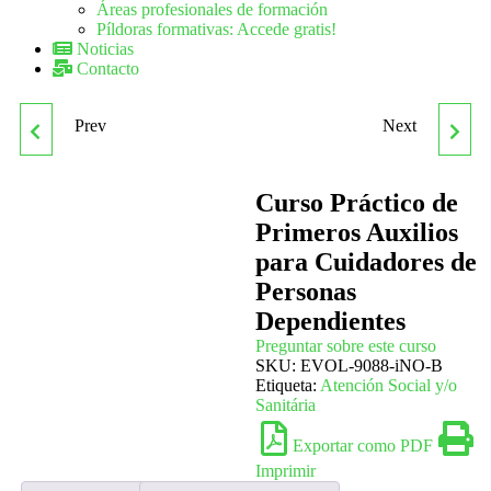
Áreas profesionales de formación
Píldoras formativas: Accede gratis!
Noticias
Contacto
Prev
Next
CURSO PRÁCTICO DE
CURSO PRÁCTICO DE
PRIMEROS AUXILIOS
PRIMEROS AUXILIOS
Curso Práctico de
Primeros Auxilios
PARA CELADORES
PARA CUIDADORES DE
para Cuidadores de
Personas
PERSONAS MAYORES
Dependientes
Preguntar sobre este curso
SKU:
EVOL-9088-iNO-B
Etiqueta:
Atención Social y/o
Sanitária
Exportar como PDF
Imprimir