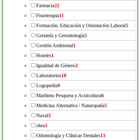
Farmacia
22
Fisioterapia
11
Formación, Educación y Orientación Laboral
5
Geriatría y Gerontología
5
Gestión Ambiental
1
Hoteles
1
Igualdad de Género
2
Laboratorios
18
Logopedia
9
Marítimo Pesquera y Acuicultura
6
Medicina Alternativa / Naturopatía
5
Naval
3
obra
1
Odontología y Clínicas Dentales
13