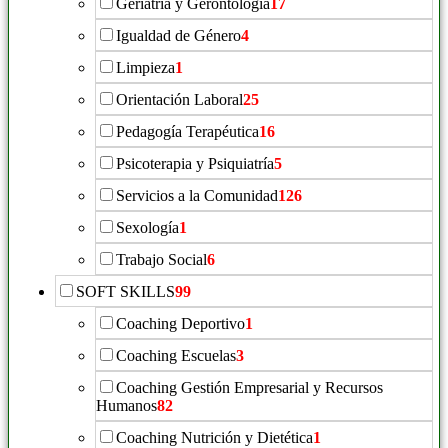
Geriatría y Gerontología
17
Igualdad de Género
4
Limpieza
1
Orientación Laboral
25
Pedagogía Terapéutica
16
Psicoterapia y Psiquiatría
5
Servicios a la Comunidad
126
Sexología
1
Trabajo Social
6
SOFT SKILLS
99
Coaching Deportivo
1
Coaching Escuelas
3
Coaching Gestión Empresarial y Recursos
Humanos
82
Coaching Nutrición y Dietética
1