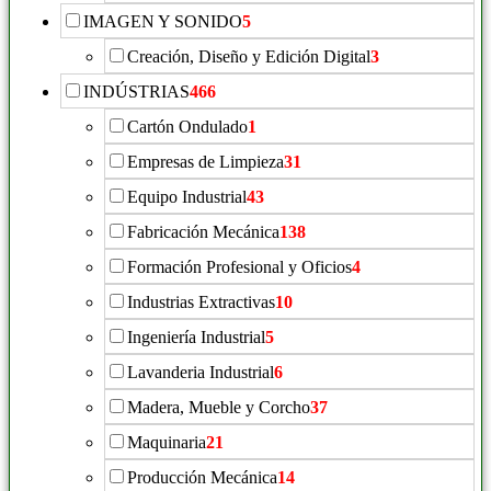
IMAGEN Y SONIDO
5
Creación, Diseño y Edición Digital
3
INDÚSTRIAS
466
Cartón Ondulado
1
Empresas de Limpieza
31
Equipo Industrial
43
Fabricación Mecánica
138
Formación Profesional y Oficios
4
Industrias Extractivas
10
Ingeniería Industrial
5
Lavanderia Industrial
6
Madera, Mueble y Corcho
37
Maquinaria
21
Producción Mecánica
14