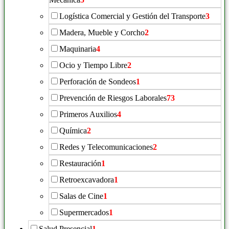
Logística Comercial y Gestión del Transporte
3
Madera, Mueble y Corcho
2
Maquinaria
4
Ocio y Tiempo Libre
2
Perforación de Sondeos
1
Prevención de Riesgos Laborales
73
Primeros Auxilios
4
Química
2
Redes y Telecomunicaciones
2
Restauración
1
Retroexcavadora
1
Salas de Cine
1
Supermercados
1
Salud Presencial
1