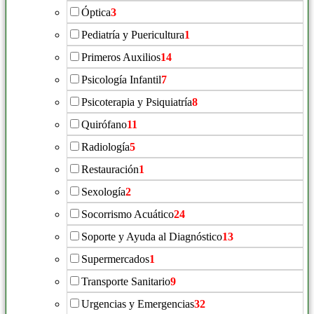
Óptica
3
Pediatría y Puericultura
1
Primeros Auxilios
14
Psicología Infantil
7
Psicoterapia y Psiquiatría
8
Quirófano
11
Radiología
5
Restauración
1
Sexología
2
Socorrismo Acuático
24
Soporte y Ayuda al Diagnóstico
13
Supermercados
1
Transporte Sanitario
9
Urgencias y Emergencias
32