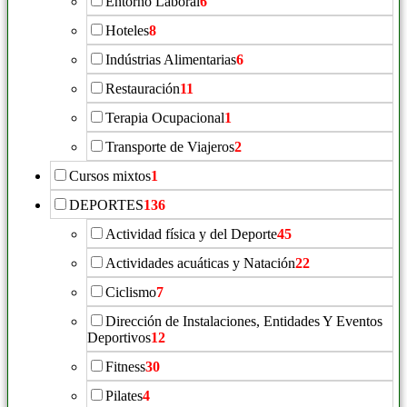
Entorno Laboral
6
Hoteles
8
Indústrias Alimentarias
6
Restauración
11
Terapia Ocupacional
1
Transporte de Viajeros
2
Cursos mixtos
1
DEPORTES
136
Actividad física y del Deporte
45
Actividades acuáticas y Natación
22
Ciclismo
7
Dirección de Instalaciones, Entidades Y Eventos
Deportivos
12
Fitness
30
Pilates
4