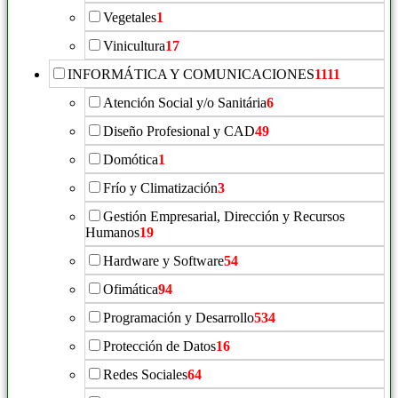
Vegetales
1
Vinicultura
17
INFORMÁTICA Y COMUNICACIONES
1111
Atención Social y/o Sanitária
6
Diseño Profesional y CAD
49
Domótica
1
Frío y Climatización
3
Gestión Empresarial, Dirección y Recursos
Humanos
19
Hardware y Software
54
Ofimática
94
Programación y Desarrollo
534
Protección de Datos
16
Redes Sociales
64