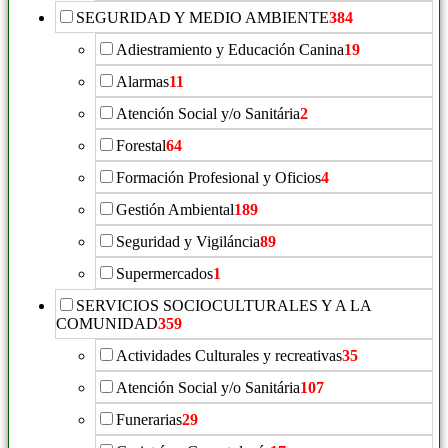
SEGURIDAD Y MEDIO AMBIENTE
384
Adiestramiento y Educación Canina
19
Alarmas
11
Atención Social y/o Sanitária
2
Forestal
64
Formación Profesional y Oficios
4
Gestión Ambiental
189
Seguridad y Vigiláncia
89
Supermercados
1
SERVICIOS SOCIOCULTURALES Y A LA
COMUNIDAD
359
Actividades Culturales y recreativas
35
Atención Social y/o Sanitária
107
Funerarias
29