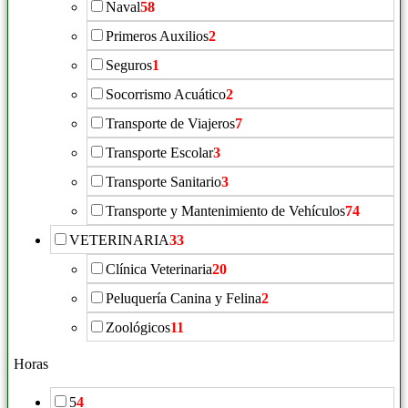
Naval
58
Primeros Auxilios
2
Seguros
1
Socorrismo Acuático
2
Transporte de Viajeros
7
Transporte Escolar
3
Transporte Sanitario
3
Transporte y Mantenimiento de Vehículos
74
VETERINARIA
33
Clínica Veterinaria
20
Peluquería Canina y Felina
2
Zoológicos
11
Horas
5
4