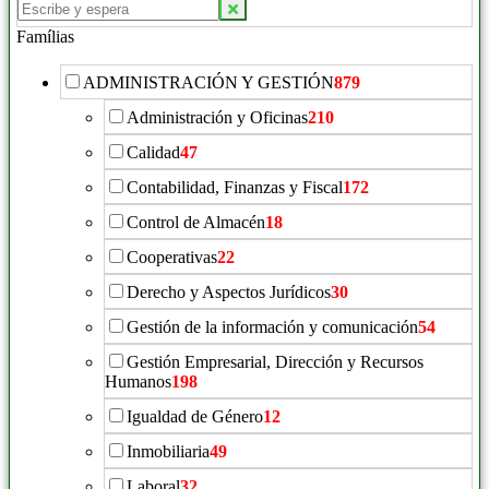
Famílias
ADMINISTRACIÓN Y GESTIÓN
879
Administración y Oficinas
210
Calidad
47
Contabilidad, Finanzas y Fiscal
172
Control de Almacén
18
Cooperativas
22
Derecho y Aspectos Jurídicos
30
Gestión de la información y comunicación
54
Gestión Empresarial, Dirección y Recursos
Humanos
198
Igualdad de Género
12
Inmobiliaria
49
Laboral
32