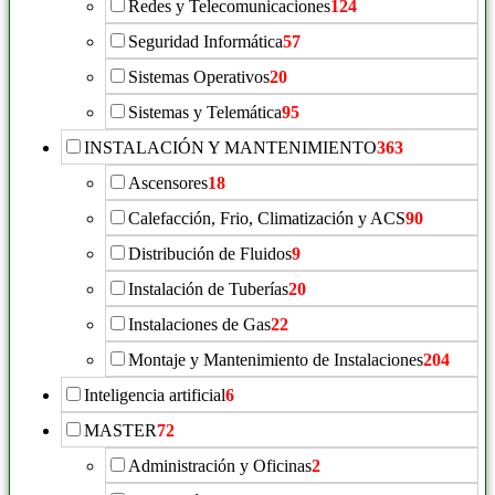
Redes y Telecomunicaciones
124
Seguridad Informática
57
Sistemas Operativos
20
Sistemas y Telemática
95
INSTALACIÓN Y MANTENIMIENTO
363
Ascensores
18
Calefacción, Frio, Climatización y ACS
90
Distribución de Fluidos
9
Instalación de Tuberías
20
Instalaciones de Gas
22
Montaje y Mantenimiento de Instalaciones
204
Inteligencia artificial
6
MASTER
72
Administración y Oficinas
2