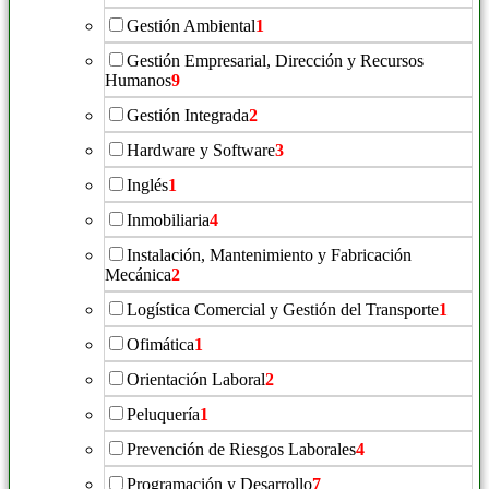
Gestión Ambiental
1
Gestión Empresarial, Dirección y Recursos
Humanos
9
Gestión Integrada
2
Hardware y Software
3
Inglés
1
Inmobiliaria
4
Instalación, Mantenimiento y Fabricación
Mecánica
2
Logística Comercial y Gestión del Transporte
1
Ofimática
1
Orientación Laboral
2
Peluquería
1
Prevención de Riesgos Laborales
4
Programación y Desarrollo
7