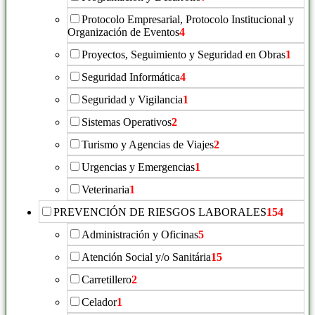
Protocolo Empresarial, Protocolo Institucional y
Organización de Eventos
4
Proyectos, Seguimiento y Seguridad en Obras
1
Seguridad Informática
4
Seguridad y Vigilancia
1
Sistemas Operativos
2
Turismo y Agencias de Viajes
2
Urgencias y Emergencias
1
Veterinaria
1
PREVENCIÓN DE RIESGOS LABORALES
154
Administración y Oficinas
5
Atención Social y/o Sanitária
15
Carretillero
2
Celador
1