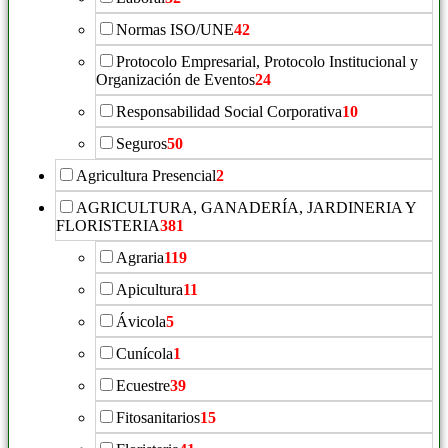
Normas ISO/UNE
42
Protocolo Empresarial, Protocolo Institucional y
Organización de Eventos
24
Responsabilidad Social Corporativa
10
Seguros
50
Agricultura Presencial
2
AGRICULTURA, GANADERÍA, JARDINERIA Y
FLORISTERIA
381
Agraria
119
Apicultura
11
Ávicola
5
Cunícola
1
Ecuestre
39
Fitosanitarios
15