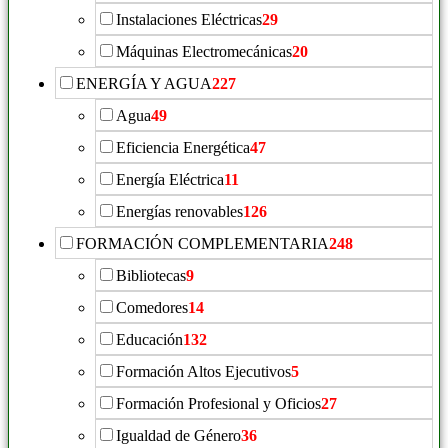
Instalaciones Eléctricas
29
Máquinas Electromecánicas
20
ENERGÍA Y AGUA
227
Agua
49
Eficiencia Energética
47
Energía Eléctrica
11
Energías renovables
126
FORMACIÓN COMPLEMENTARIA
248
Bibliotecas
9
Comedores
14
Educación
132
Formación Altos Ejecutivos
5
Formación Profesional y Oficios
27
Igualdad de Género
36