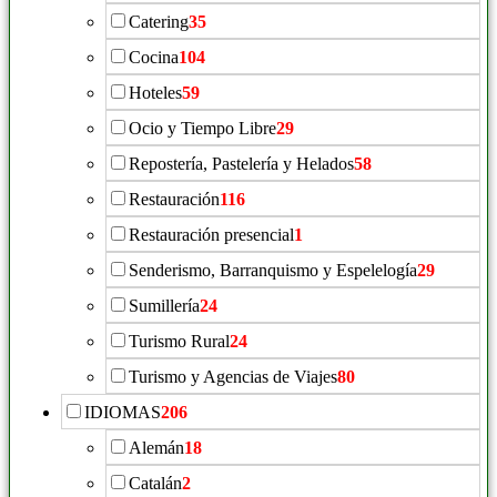
Catering
35
Cocina
104
Hoteles
59
Ocio y Tiempo Libre
29
Repostería, Pastelería y Helados
58
Restauración
116
Restauración presencial
1
Senderismo, Barranquismo y Espelelogía
29
Sumillería
24
Turismo Rural
24
Turismo y Agencias de Viajes
80
IDIOMAS
206
Alemán
18
Catalán
2