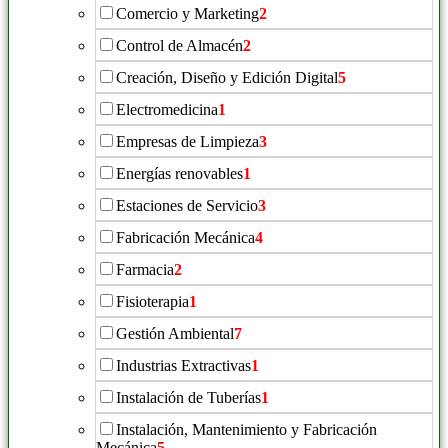
Comercio y Marketing
2
Control de Almacén
2
Creación, Diseño y Edición Digital
5
Electromedicina
1
Empresas de Limpieza
3
Energías renovables
1
Estaciones de Servicio
3
Fabricación Mecánica
4
Farmacia
2
Fisioterapia
1
Gestión Ambiental
7
Industrias Extractivas
1
Instalación de Tuberías
1
Instalación, Mantenimiento y Fabricación
Mecánica
5