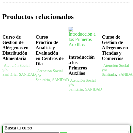
Productos relacionados
Curso de
Curso
Curso de
Gestión de
Practico de
Gestión de
Alérgenos en
Análisis y
Alérgenos en
Distribución
Evaluación
Tiendas y
Introducción
Alimentaria
en Centros de
Comercios
a los
Día
Atención Social
Atención Social
Primeros
y/o
y/o
Atención Social
Auxilios
Sanitária
,
SANIDAD
Sanitária
,
SANIDA
y/o
Sanitária
,
SANIDAD
Atención Social
y/o
Sanitária
,
SANIDAD
Busca tu curso