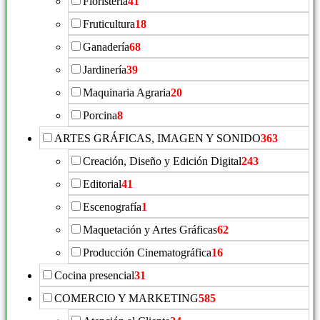
Floristeria
41
Fruticultura
18
Ganadería
68
Jardinería
39
Maquinaria Agraria
20
Porcina
8
ARTES GRÁFICAS, IMAGEN Y SONIDO
363
Creación, Diseño y Edición Digital
243
Editorial
41
Escenografía
1
Maquetación y Artes Gráficas
62
Producción Cinematográfica
16
Cocina presencial
31
COMERCIO Y MARKETING
585