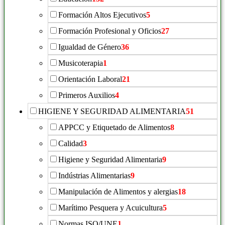
Formación Altos Ejecutivos
5
Formación Profesional y Oficios
27
Igualdad de Género
36
Musicoterapia
1
Orientación Laboral
21
Primeros Auxilios
4
HIGIENE Y SEGURIDAD ALIMENTARIA
51
APPCC y Etiquetado de Alimentos
8
Calidad
3
Higiene y Seguridad Alimentaria
9
Indústrias Alimentarias
9
Manipulación de Alimentos y alergias
18
Marítimo Pesquera y Acuicultura
5
Normas ISO/UNE
1