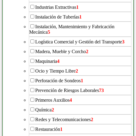
Industrias Extractivas
1
Instalación de Tuberías
1
Instalación, Mantenimiento y Fabricación
Mecánica
5
Logística Comercial y Gestión del Transporte
3
Madera, Mueble y Corcho
2
Maquinaria
4
Ocio y Tiempo Libre
2
Perforación de Sondeos
1
Prevención de Riesgos Laborales
73
Primeros Auxilios
4
Química
2
Redes y Telecomunicaciones
2
Restauración
1