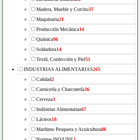
Madera, Mueble y Corcho
37
Maquinaria
21
Producción Mecánica
14
Química
96
Soldadura
14
Textil, Confección y Piel
51
INDUSTRIAS ALIMENTARIAS
265
Calidad
2
Carnicería y Charcutería
36
Cerveza
3
Indústrias Alimentarias
67
Lácteos
18
Marítimo Pesquera y Acuicultura
86
Normas ISO/UNE
2