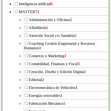
Inteligencia artificial
6
MASTER
72
Administración y Oficinas
2
Albañilería
1
Atención Social y/o Sanitária
5
Coaching Gestión Empresarial y Recursos
Humanos
3
Comercio y Marketing
3
Contabilidad, Finanzas y Fiscal
5
Creación, Diseño y Edición Digital
2
Editorial
2
Electromecánica de Vehículos
1
Energías renovables
1
Fabricación Mecánica
1