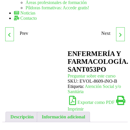
Áreas profesionales de formación
Píldoras formativas: Accede gratis!
Noticias
Contacto
Prev
Next
SANT008PO ATENCION
SOPORTE VITAL BÁSICO
DE URGENCIAS A
(AHA). SANT069PO
ENFERMERÍA Y
FARMACOLOGÍA.
QUEMADOS
SANT053PO
Preguntar sobre este curso
SKU:
EVOL-8609-iNO-B
Etiqueta:
Atención Social y/o
Sanitária
Exportar como PDF
Imprimir
Descripción
Información adicional