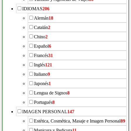
IDIOMAS
206
Alemán
18
Catalán
2
Chino
2
Español
6
Francés
31
Inglés
121
Italiano
9
Japonés
1
Lengua de Signos
8
Portugués
8
IMAGEN PERSONAL
147
Estética, Cosmética, Masaje e Imagen Personal
89
Manicura y Pedicura
11