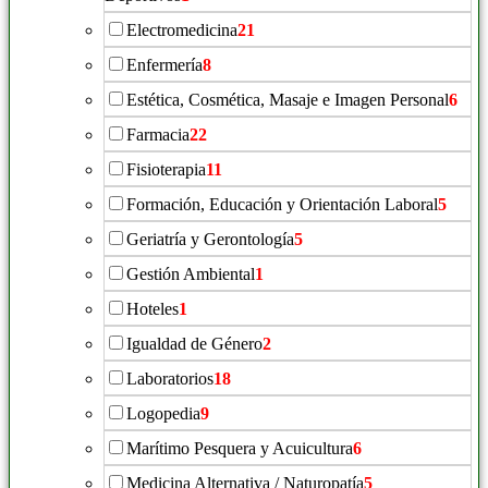
Electromedicina
21
Enfermería
8
Estética, Cosmética, Masaje e Imagen Personal
6
Farmacia
22
Fisioterapia
11
Formación, Educación y Orientación Laboral
5
Geriatría y Gerontología
5
Gestión Ambiental
1
Hoteles
1
Igualdad de Género
2
Laboratorios
18
Logopedia
9
Marítimo Pesquera y Acuicultura
6
Medicina Alternativa / Naturopatía
5