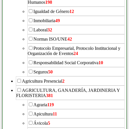
Humanos
198
Igualdad de Género
12
Inmobiliaria
49
Laboral
32
Normas ISO/UNE
42
Protocolo Empresarial, Protocolo Institucional y
Organización de Eventos
24
Responsabilidad Social Corporativa
10
Seguros
50
Agricultura Presencial
2
AGRICULTURA, GANADERÍA, JARDINERIA Y
FLORISTERIA
381
Agraria
119
Apicultura
11
Ávicola
5