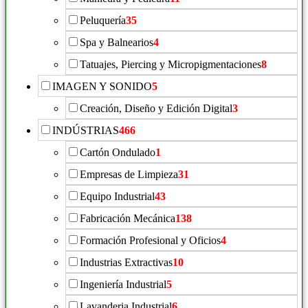
Peluquería
35
Spa y Balnearios
4
Tatuajes, Piercing y Micropigmentaciones
8
IMAGEN Y SONIDO
5
Creación, Diseño y Edición Digital
3
INDÚSTRIAS
466
Cartón Ondulado
1
Empresas de Limpieza
31
Equipo Industrial
43
Fabricación Mecánica
138
Formación Profesional y Oficios
4
Industrias Extractivas
10
Ingeniería Industrial
5
Lavanderia Industrial
6