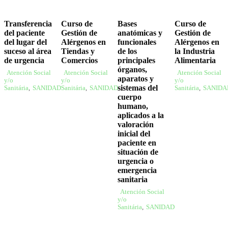
Transferencia
Curso de
Bases
Curso de
del paciente
Gestión de
anatómicas y
Gestión de
del lugar del
Alérgenos en
funcionales
Alérgenos en
suceso al área
Tiendas y
de los
la Industria
de urgencia
Comercios
principales
Alimentaria
órganos,
Atención Social
Atención Social
Atención Social
aparatos y
y/o
y/o
y/o
sistemas del
Sanitária
,
SANIDAD
Sanitária
,
SANIDAD
Sanitária
,
SANIDA
cuerpo
humano,
aplicados a la
valoración
inicial del
paciente en
situación de
urgencia o
emergencia
sanitaria
Atención Social
y/o
Sanitária
,
SANIDAD