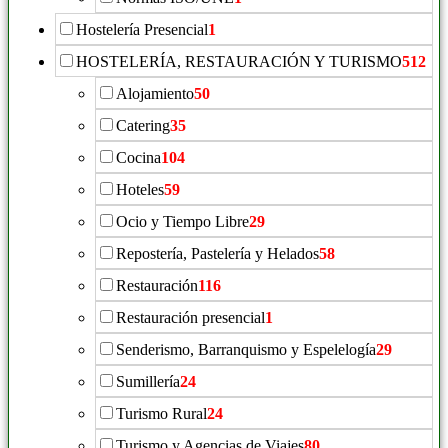
Hostelería Presencial
1
HOSTELERÍA, RESTAURACIÓN Y TURISMO
512
Alojamiento
50
Catering
35
Cocina
104
Hoteles
59
Ocio y Tiempo Libre
29
Repostería, Pastelería y Helados
58
Restauración
116
Restauración presencial
1
Senderismo, Barranquismo y Espelelogía
29
Sumillería
24
Turismo Rural
24
Turismo y Agencias de Viajes
80