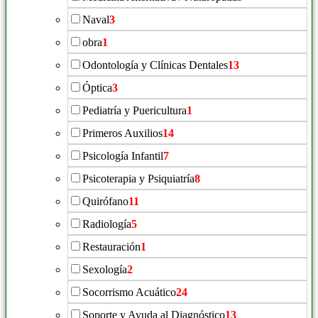
Naval
3
obra
1
Odontología y Clínicas Dentales
13
Óptica
3
Pediatría y Puericultura
1
Primeros Auxilios
14
Psicología Infantil
7
Psicoterapia y Psiquiatría
8
Quirófano
11
Radiología
5
Restauración
1
Sexología
2
Socorrismo Acuático
24
Soporte y Ayuda al Diagnóstico
13