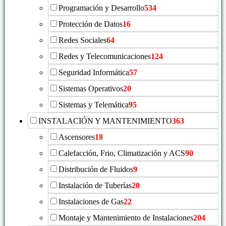
Programación y Desarrollo
534
Protección de Datos
16
Redes Sociales
64
Redes y Telecomunicaciones
124
Seguridad Informática
57
Sistemas Operativos
20
Sistemas y Telemática
95
INSTALACIÓN Y MANTENIMIENTO
363
Ascensores
18
Calefacción, Frio, Climatización y ACS
90
Distribución de Fluidos
9
Instalación de Tuberías
20
Instalaciones de Gas
22
Montaje y Mantenimiento de Instalaciones
204