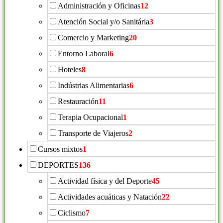
Administración y Oficinas
12
Atención Social y/o Sanitária
3
Comercio y Marketing
20
Entorno Laboral
6
Hoteles
8
Indústrias Alimentarias
6
Restauración
11
Terapia Ocupacional
1
Transporte de Viajeros
2
Cursos mixtos
1
DEPORTES
136
Actividad física y del Deporte
45
Actividades acuáticas y Natación
22
Ciclismo
7