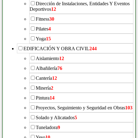
Dirección de Instalaciones, Entidades Y Eventos
Deportivos
12
Fitness
30
Pilates
4
Yoga
15
EDIFICACIÓN Y OBRA CIVIL
244
Aislamiento
12
Albañilería
76
Cantería
12
Minería
2
Pintura
14
Proyectos, Seguimiento y Seguridad en Obras
103
Solado y Alicatados
5
Tuneladora
9
Yeso
10