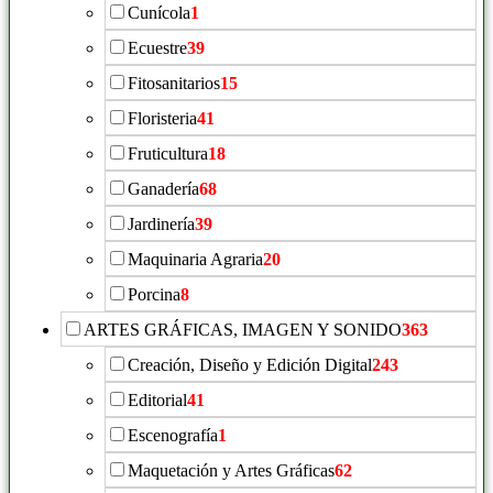
Cunícola
1
Ecuestre
39
Fitosanitarios
15
Floristeria
41
Fruticultura
18
Ganadería
68
Jardinería
39
Maquinaria Agraria
20
Porcina
8
ARTES GRÁFICAS, IMAGEN Y SONIDO
363
Creación, Diseño y Edición Digital
243
Editorial
41
Escenografía
1
Maquetación y Artes Gráficas
62