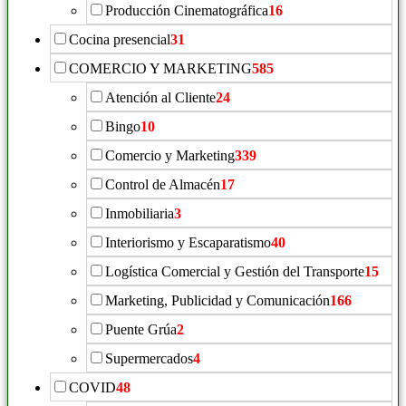
Producción Cinematográfica
16
Cocina presencial
31
COMERCIO Y MARKETING
585
Atención al Cliente
24
Bingo
10
Comercio y Marketing
339
Control de Almacén
17
Inmobiliaria
3
Interiorismo y Escaparatismo
40
Logística Comercial y Gestión del Transporte
15
Marketing, Publicidad y Comunicación
166
Puente Grúa
2
Supermercados
4
COVID
48