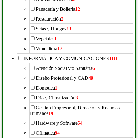
Panadería y Bollería
12
Restauración
2
Setas y Hongos
23
Vegetales
1
Vinicultura
17
INFORMÁTICA Y COMUNICACIONES
1111
Atención Social y/o Sanitária
6
Diseño Profesional y CAD
49
Domótica
1
Frío y Climatización
3
Gestión Empresarial, Dirección y Recursos
Humanos
19
Hardware y Software
54
Ofimática
94