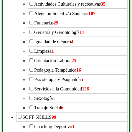
Actividades Culturales y recreativas
35
Atención Social y/o Sanitária
107
Funerarias
29
Geriatría y Gerontología
17
Igualdad de Género
4
Limpieza
1
Orientación Laboral
25
Pedagogía Terapéutica
16
Psicoterapia y Psiquiatría
5
Servicios a la Comunidad
126
Sexología
1
Trabajo Social
6
SOFT SKILLS
99
Coaching Deportivo
1