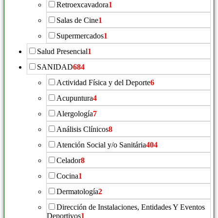
Retroexcavadora
1
Salas de Cine
1
Supermercados
1
Salud Presencial
1
SANIDAD
684
Actividad Física y del Deporte
6
Acupuntura
4
Alergología
7
Análisis Clínicos
8
Atención Social y/o Sanitária
404
Celador
8
Cocina
1
Dermatología
2
Dirección de Instalaciones, Entidades Y Eventos
Deportivos
1