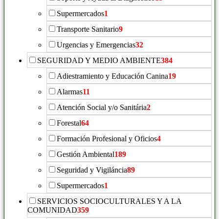
Supermercados
1
Transporte Sanitario
9
Urgencias y Emergencias
32
SEGURIDAD Y MEDIO AMBIENTE
384
Adiestramiento y Educación Canina
19
Alarmas
11
Atención Social y/o Sanitária
2
Forestal
64
Formación Profesional y Oficios
4
Gestión Ambiental
189
Seguridad y Vigiláncia
89
Supermercados
1
SERVICIOS SOCIOCULTURALES Y A LA
COMUNIDAD
359