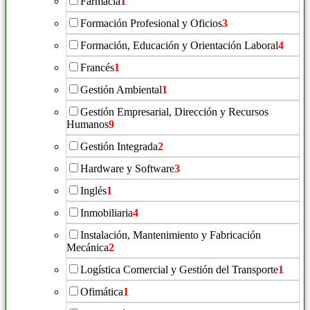
Farmacia
1
Formación Profesional y Oficios
3
Formación, Educación y Orientación Laboral
4
Francés
1
Gestión Ambiental
1
Gestión Empresarial, Dirección y Recursos
Humanos
9
Gestión Integrada
2
Hardware y Software
3
Inglés
1
Inmobiliaria
4
Instalación, Mantenimiento y Fabricación
Mecánica
2
Logística Comercial y Gestión del Transporte
1
Ofimática
1