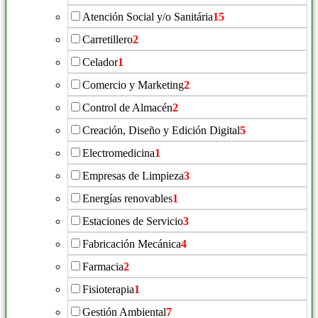
Atención Social y/o Sanitária
15
Carretillero
2
Celador
1
Comercio y Marketing
2
Control de Almacén
2
Creación, Diseño y Edición Digital
5
Electromedicina
1
Empresas de Limpieza
3
Energías renovables
1
Estaciones de Servicio
3
Fabricación Mecánica
4
Farmacia
2
Fisioterapia
1
Gestión Ambiental
7