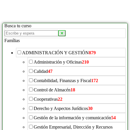
Busca tu curso
Famílias
ADMINISTRACIÓN Y GESTIÓN
879
Administración y Oficinas
210
Calidad
47
Contabilidad, Finanzas y Fiscal
172
Control de Almacén
18
Cooperativas
22
Derecho y Aspectos Jurídicos
30
Gestión de la información y comunicación
54
Gestión Empresarial, Dirección y Recursos