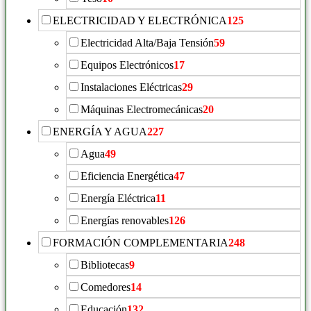
ELECTRICIDAD Y ELECTRÓNICA
125
Electricidad Alta/Baja Tensión
59
Equipos Electrónicos
17
Instalaciones Eléctricas
29
Máquinas Electromecánicas
20
ENERGÍA Y AGUA
227
Agua
49
Eficiencia Energética
47
Energía Eléctrica
11
Energías renovables
126
FORMACIÓN COMPLEMENTARIA
248
Bibliotecas
9
Comedores
14
Educación
132