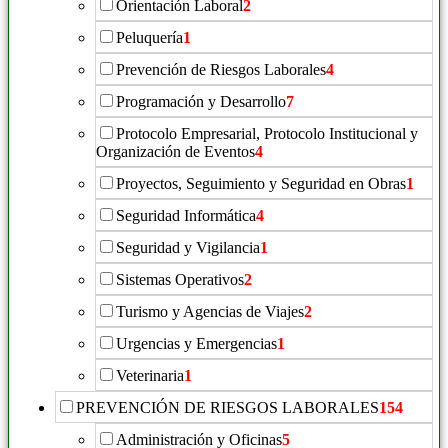
Orientación Laboral
2
Peluquería
1
Prevención de Riesgos Laborales
4
Programación y Desarrollo
7
Protocolo Empresarial, Protocolo Institucional y
Organización de Eventos
4
Proyectos, Seguimiento y Seguridad en Obras
1
Seguridad Informática
4
Seguridad y Vigilancia
1
Sistemas Operativos
2
Turismo y Agencias de Viajes
2
Urgencias y Emergencias
1
Veterinaria
1
PREVENCIÓN DE RIESGOS LABORALES
154
Administración y Oficinas
5