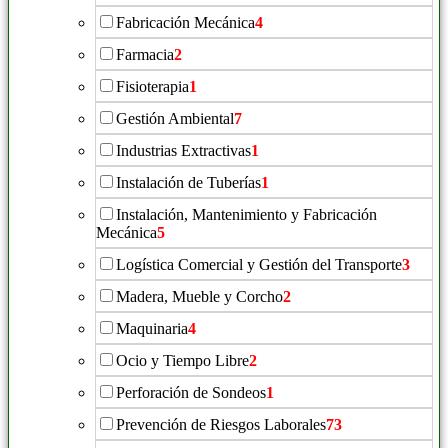
Fabricación Mecánica
4
Farmacia
2
Fisioterapia
1
Gestión Ambiental
7
Industrias Extractivas
1
Instalación de Tuberías
1
Instalación, Mantenimiento y Fabricación
Mecánica
5
Logística Comercial y Gestión del Transporte
3
Madera, Mueble y Corcho
2
Maquinaria
4
Ocio y Tiempo Libre
2
Perforación de Sondeos
1
Prevención de Riesgos Laborales
73