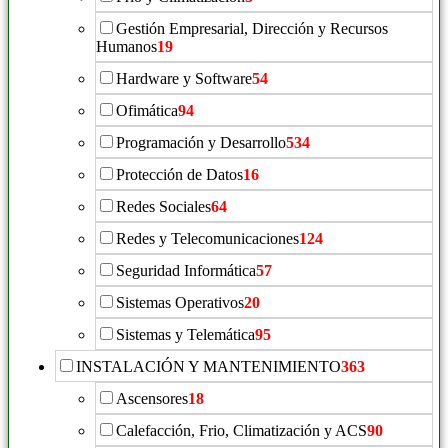
Gestión Empresarial, Dirección y Recursos
Humanos
19
Hardware y Software
54
Ofimática
94
Programación y Desarrollo
534
Protección de Datos
16
Redes Sociales
64
Redes y Telecomunicaciones
124
Seguridad Informática
57
Sistemas Operativos
20
Sistemas y Telemática
95
INSTALACIÓN Y MANTENIMIENTO
363
Ascensores
18
Calefacción, Frio, Climatización y ACS
90