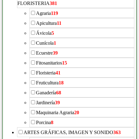
FLORISTERIA
381
Agraria
119
Apicultura
11
Ávicola
5
Cunícola
1
Ecuestre
39
Fitosanitarios
15
Floristeria
41
Fruticultura
18
Ganadería
68
Jardinería
39
Maquinaria Agraria
20
Porcina
8
ARTES GRÁFICAS, IMAGEN Y SONIDO
363