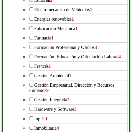
Editorial
2
Electromecánica de Vehículos
1
Energías renovables
1
Fabricación Mecánica
1
Farmacia
1
Formación Profesional y Oficios
3
Formación, Educación y Orientación Laboral
4
Francés
1
Gestión Ambiental
1
Gestión Empresarial, Dirección y Recursos
Humanos
9
Gestión Integrada
2
Hardware y Software
3
Inglés
1
Inmobiliaria
4