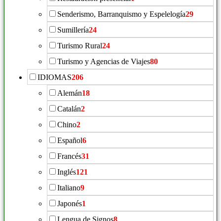
Senderismo, Barranquismo y Espelelogía
29
Sumillería
24
Turismo Rural
24
Turismo y Agencias de Viajes
80
IDIOMAS
206
Alemán
18
Catalán
2
Chino
2
Español
6
Francés
31
Inglés
121
Italiano
9
Japonés
1
Lengua de Signos
8