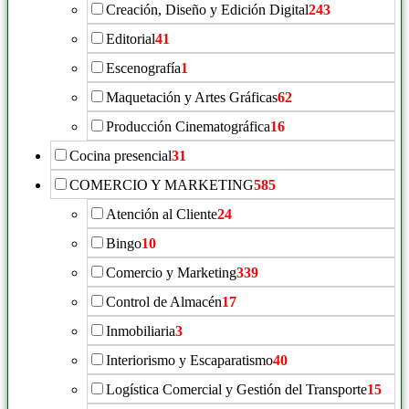
Creación, Diseño y Edición Digital
243
Editorial
41
Escenografía
1
Maquetación y Artes Gráficas
62
Producción Cinematográfica
16
Cocina presencial
31
COMERCIO Y MARKETING
585
Atención al Cliente
24
Bingo
10
Comercio y Marketing
339
Control de Almacén
17
Inmobiliaria
3
Interiorismo y Escaparatismo
40
Logística Comercial y Gestión del Transporte
15