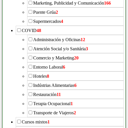
Marketing, Publicidad y Comunicación
166
Puente Grúa
2
Supermercados
4
COVID
48
Administración y Oficinas
12
Atención Social y/o Sanitária
3
Comercio y Marketing
20
Entorno Laboral
6
Hoteles
8
Indústrias Alimentarias
6
Restauración
11
Terapia Ocupacional
1
Transporte de Viajeros
2
Cursos mixtos
1