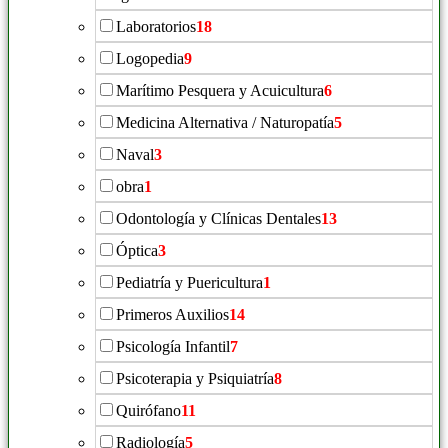
Laboratorios
18
Logopedia
9
Marítimo Pesquera y Acuicultura
6
Medicina Alternativa / Naturopatía
5
Naval
3
obra
1
Odontología y Clínicas Dentales
13
Óptica
3
Pediatría y Puericultura
1
Primeros Auxilios
14
Psicología Infantil
7
Psicoterapia y Psiquiatría
8
Quirófano
11
Radiología
5