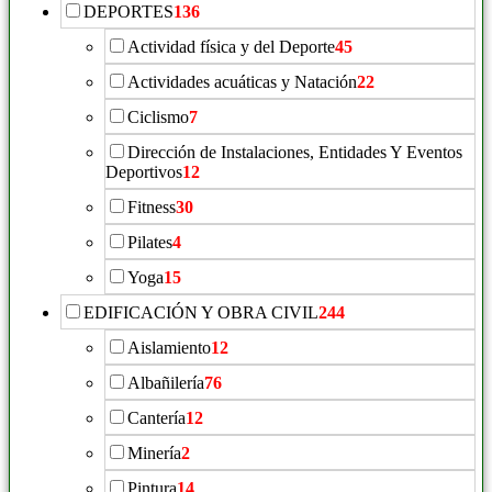
DEPORTES
136
Actividad física y del Deporte
45
Actividades acuáticas y Natación
22
Ciclismo
7
Dirección de Instalaciones, Entidades Y Eventos
Deportivos
12
Fitness
30
Pilates
4
Yoga
15
EDIFICACIÓN Y OBRA CIVIL
244
Aislamiento
12
Albañilería
76
Cantería
12
Minería
2
Pintura
14