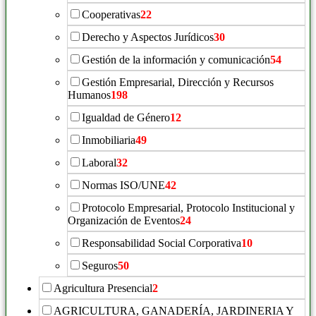
Cooperativas
22
Derecho y Aspectos Jurídicos
30
Gestión de la información y comunicación
54
Gestión Empresarial, Dirección y Recursos
Humanos
198
Igualdad de Género
12
Inmobiliaria
49
Laboral
32
Normas ISO/UNE
42
Protocolo Empresarial, Protocolo Institucional y
Organización de Eventos
24
Responsabilidad Social Corporativa
10
Seguros
50
Agricultura Presencial
2
AGRICULTURA, GANADERÍA, JARDINERIA Y