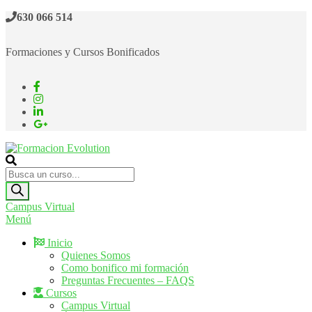
630 066 514
Formaciones y Cursos Bonificados
Formacion Evolution
Cursos de formación continua
Campus Virtual
Menú
Inicio
Quienes Somos
Como bonifico mi formación
Preguntas Frecuentes – FAQS
Cursos
Campus Virtual