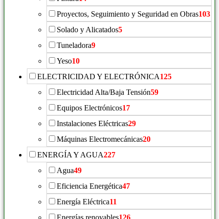
Proyectos, Seguimiento y Seguridad en Obras
103
Solado y Alicatados
5
Tuneladora
9
Yeso
10
ELECTRICIDAD Y ELECTRÓNICA
125
Electricidad Alta/Baja Tensión
59
Equipos Electrónicos
17
Instalaciones Eléctricas
29
Máquinas Electromecánicas
20
ENERGÍA Y AGUA
227
Agua
49
Eficiencia Energética
47
Energía Eléctrica
11
Energías renovables
126