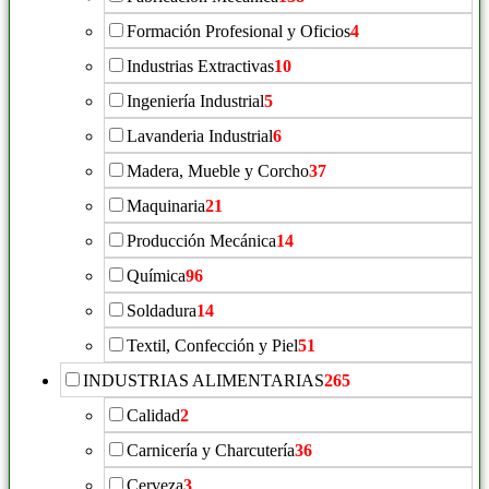
Formación Profesional y Oficios
4
Industrias Extractivas
10
Ingeniería Industrial
5
Lavanderia Industrial
6
Madera, Mueble y Corcho
37
Maquinaria
21
Producción Mecánica
14
Química
96
Soldadura
14
Textil, Confección y Piel
51
INDUSTRIAS ALIMENTARIAS
265
Calidad
2
Carnicería y Charcutería
36
Cerveza
3