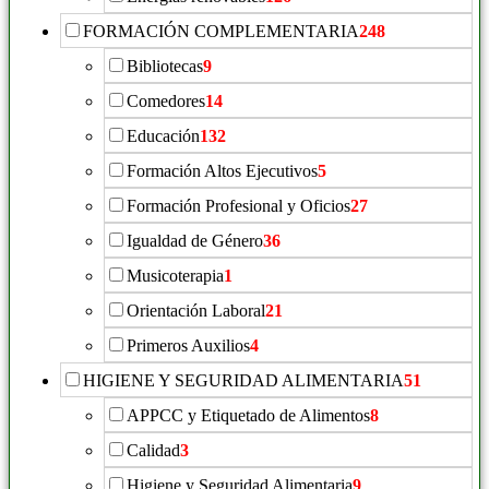
FORMACIÓN COMPLEMENTARIA
248
Bibliotecas
9
Comedores
14
Educación
132
Formación Altos Ejecutivos
5
Formación Profesional y Oficios
27
Igualdad de Género
36
Musicoterapia
1
Orientación Laboral
21
Primeros Auxilios
4
HIGIENE Y SEGURIDAD ALIMENTARIA
51
APPCC y Etiquetado de Alimentos
8
Calidad
3
Higiene y Seguridad Alimentaria
9