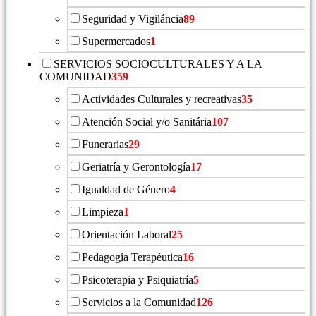
Seguridad y Vigiláncia
89
Supermercados
1
SERVICIOS SOCIOCULTURALES Y A LA
COMUNIDAD
359
Actividades Culturales y recreativas
35
Atención Social y/o Sanitária
107
Funerarias
29
Geriatría y Gerontología
17
Igualdad de Género
4
Limpieza
1
Orientación Laboral
25
Pedagogía Terapéutica
16
Psicoterapia y Psiquiatría
5
Servicios a la Comunidad
126