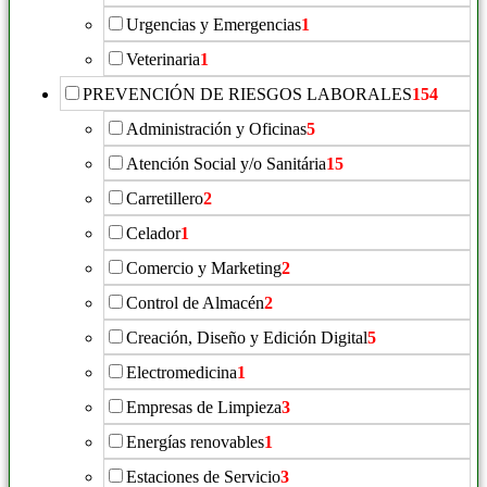
Urgencias y Emergencias
1
Veterinaria
1
PREVENCIÓN DE RIESGOS LABORALES
154
Administración y Oficinas
5
Atención Social y/o Sanitária
15
Carretillero
2
Celador
1
Comercio y Marketing
2
Control de Almacén
2
Creación, Diseño y Edición Digital
5
Electromedicina
1
Empresas de Limpieza
3
Energías renovables
1
Estaciones de Servicio
3