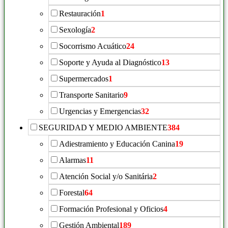
Restauración
1
Sexología
2
Socorrismo Acuático
24
Soporte y Ayuda al Diagnóstico
13
Supermercados
1
Transporte Sanitario
9
Urgencias y Emergencias
32
SEGURIDAD Y MEDIO AMBIENTE
384
Adiestramiento y Educación Canina
19
Alarmas
11
Atención Social y/o Sanitária
2
Forestal
64
Formación Profesional y Oficios
4
Gestión Ambiental
189