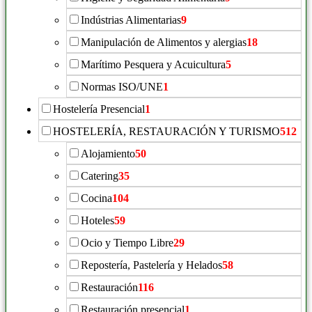
Indústrias Alimentarias
9
Manipulación de Alimentos y alergias
18
Marítimo Pesquera y Acuicultura
5
Normas ISO/UNE
1
Hostelería Presencial
1
HOSTELERÍA, RESTAURACIÓN Y TURISMO
512
Alojamiento
50
Catering
35
Cocina
104
Hoteles
59
Ocio y Tiempo Libre
29
Repostería, Pastelería y Helados
58
Restauración
116
Restauración presencial
1