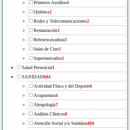
Primeros Auxilios
4
Química
2
Redes y Telecomunicaciones
2
Restauración
1
Retroexcavadora
1
Salas de Cine
1
Supermercados
1
Salud Presencial
1
SANIDAD
684
Actividad Física y del Deporte
6
Acupuntura
4
Alergología
7
Análisis Clínicos
8
Atención Social y/o Sanitária
404