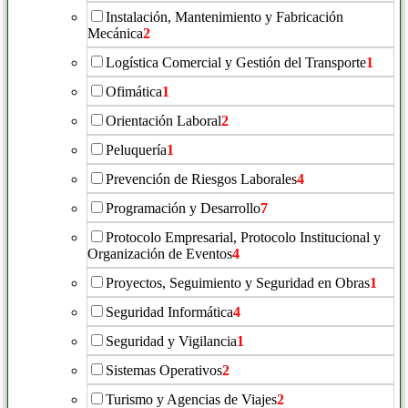
Instalación, Mantenimiento y Fabricación
Mecánica
2
Logística Comercial y Gestión del Transporte
1
Ofimática
1
Orientación Laboral
2
Peluquería
1
Prevención de Riesgos Laborales
4
Programación y Desarrollo
7
Protocolo Empresarial, Protocolo Institucional y
Organización de Eventos
4
Proyectos, Seguimiento y Seguridad en Obras
1
Seguridad Informática
4
Seguridad y Vigilancia
1
Sistemas Operativos
2
Turismo y Agencias de Viajes
2