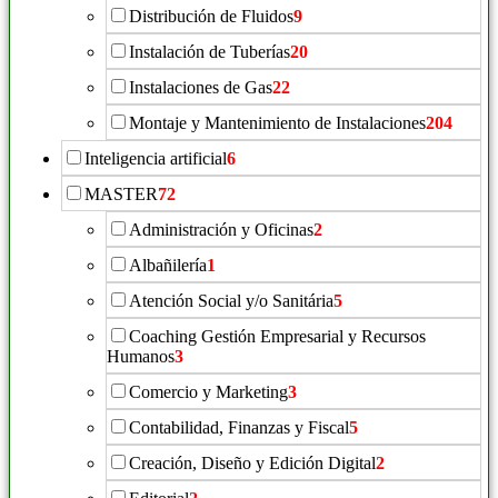
Distribución de Fluidos
9
Instalación de Tuberías
20
Instalaciones de Gas
22
Montaje y Mantenimiento de Instalaciones
204
Inteligencia artificial
6
MASTER
72
Administración y Oficinas
2
Albañilería
1
Atención Social y/o Sanitária
5
Coaching Gestión Empresarial y Recursos
Humanos
3
Comercio y Marketing
3
Contabilidad, Finanzas y Fiscal
5
Creación, Diseño y Edición Digital
2