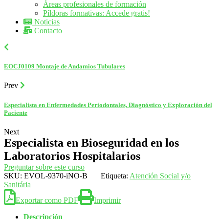
Áreas profesionales de formación
Píldoras formativas: Accede gratis!
Noticias
Contacto
EOCJ0109 Montaje de Andamios Tubulares
Prev
Especialista en Enfermedades Periodontales, Diagnóstico y Exploración del
Paciente
Next
Especialista en Bioseguridad en los
Laboratorios Hospitalarios
Preguntar sobre este curso
SKU:
EVOL-9370-iNO-B
Etiqueta:
Atención Social y/o
Sanitária
Exportar como PDF
Imprimir
Descripción