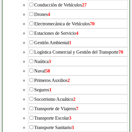
Conducción de Vehículos
27
Drones
4
Electromecánica de Vehículos
70
Estaciones de Servicio
4
Gestión Ambiental
1
Logística Comercial y Gestión del Transporte
70
Naútica
3
Naval
58
Primeros Auxilios
2
Seguros
1
Socorrismo Acuático
2
Transporte de Viajeros
7
Transporte Escolar
3
Transporte Sanitario
3