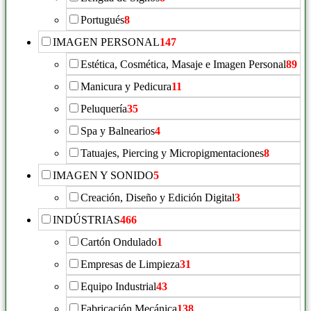
Portugués
8
IMAGEN PERSONAL
147
Estética, Cosmética, Masaje e Imagen Personal
89
Manicura y Pedicura
11
Peluquería
35
Spa y Balnearios
4
Tatuajes, Piercing y Micropigmentaciones
8
IMAGEN Y SONIDO
5
Creación, Diseño y Edición Digital
3
INDÚSTRIAS
466
Cartón Ondulado
1
Empresas de Limpieza
31
Equipo Industrial
43
Fabricación Mecánica
138