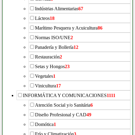
Indústrias Alimentarias
67
Lácteos
18
Marítimo Pesquera y Acuicultura
86
Normas ISO/UNE
2
Panadería y Bollería
12
Restauración
2
Setas y Hongos
23
Vegetales
1
Vinicultura
17
INFORMÁTICA Y COMUNICACIONES
1111
Atención Social y/o Sanitária
6
Diseño Profesional y CAD
49
Domótica
1
Frío y Climatización
3