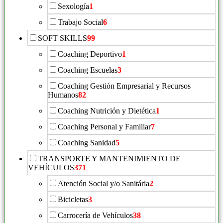
Sexología
1
Trabajo Social
6
SOFT SKILLS
99
Coaching Deportivo
1
Coaching Escuelas
3
Coaching Gestión Empresarial y Recursos
Humanos
82
Coaching Nutrición y Dietética
1
Coaching Personal y Familiar
7
Coaching Sanidad
5
TRANSPORTE Y MANTENIMIENTO DE
VEHÍCULOS
371
Atención Social y/o Sanitária
2
Bicicletas
3
Carrocería de Vehículos
38