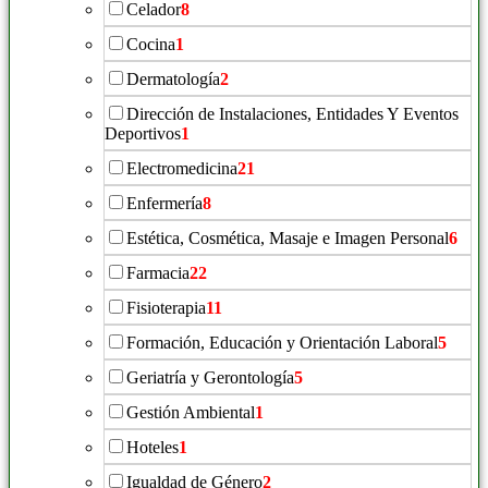
Celador
8
Cocina
1
Dermatología
2
Dirección de Instalaciones, Entidades Y Eventos
Deportivos
1
Electromedicina
21
Enfermería
8
Estética, Cosmética, Masaje e Imagen Personal
6
Farmacia
22
Fisioterapia
11
Formación, Educación y Orientación Laboral
5
Geriatría y Gerontología
5
Gestión Ambiental
1
Hoteles
1
Igualdad de Género
2