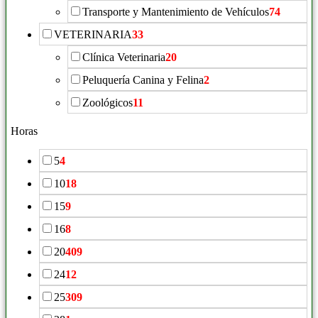
Transporte y Mantenimiento de Vehículos
74
VETERINARIA
33
Clínica Veterinaria
20
Peluquería Canina y Felina
2
Zoológicos
11
Horas
5
4
10
18
15
9
16
8
20
409
24
12
25
309