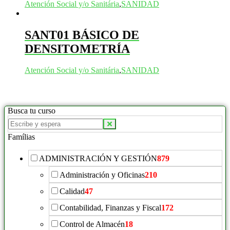
Atención Social y/o Sanitária
,
SANIDAD
SANT01 BÁSICO DE
DENSITOMETRÍA
Atención Social y/o Sanitária
,
SANIDAD
Busca tu curso
Famílias
ADMINISTRACIÓN Y GESTIÓN
879
Administración y Oficinas
210
Calidad
47
Contabilidad, Finanzas y Fiscal
172
Control de Almacén
18