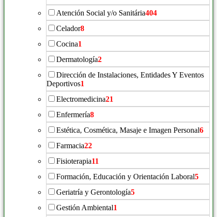
Atención Social y/o Sanitária
404
Celador
8
Cocina
1
Dermatología
2
Dirección de Instalaciones, Entidades Y Eventos
Deportivos
1
Electromedicina
21
Enfermería
8
Estética, Cosmética, Masaje e Imagen Personal
6
Farmacia
22
Fisioterapia
11
Formación, Educación y Orientación Laboral
5
Geriatría y Gerontología
5
Gestión Ambiental
1