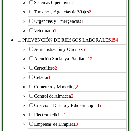
Sistemas Operativos
2
Turismo y Agencias de Viajes
2
Urgencias y Emergencias
1
Veterinaria
1
PREVENCIÓN DE RIESGOS LABORALES
154
Administración y Oficinas
5
Atención Social y/o Sanitária
15
Carretillero
2
Celador
1
Comercio y Marketing
2
Control de Almacén
2
Creación, Diseño y Edición Digital
5
Electromedicina
1
Empresas de Limpieza
3