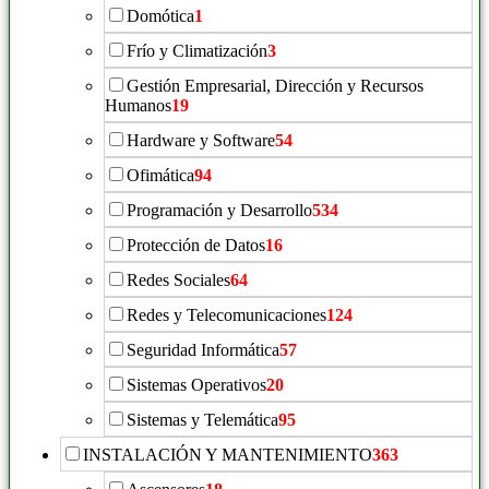
Domótica
1
Frío y Climatización
3
Gestión Empresarial, Dirección y Recursos
Humanos
19
Hardware y Software
54
Ofimática
94
Programación y Desarrollo
534
Protección de Datos
16
Redes Sociales
64
Redes y Telecomunicaciones
124
Seguridad Informática
57
Sistemas Operativos
20
Sistemas y Telemática
95
INSTALACIÓN Y MANTENIMIENTO
363