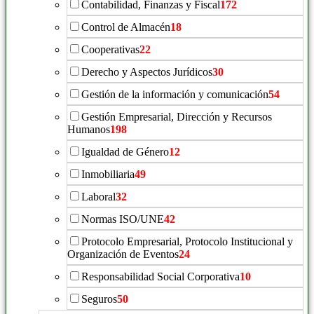
Contabilidad, Finanzas y Fiscal
172
Control de Almacén
18
Cooperativas
22
Derecho y Aspectos Jurídicos
30
Gestión de la información y comunicación
54
Gestión Empresarial, Dirección y Recursos
Humanos
198
Igualdad de Género
12
Inmobiliaria
49
Laboral
32
Normas ISO/UNE
42
Protocolo Empresarial, Protocolo Institucional y
Organización de Eventos
24
Responsabilidad Social Corporativa
10
Seguros
50