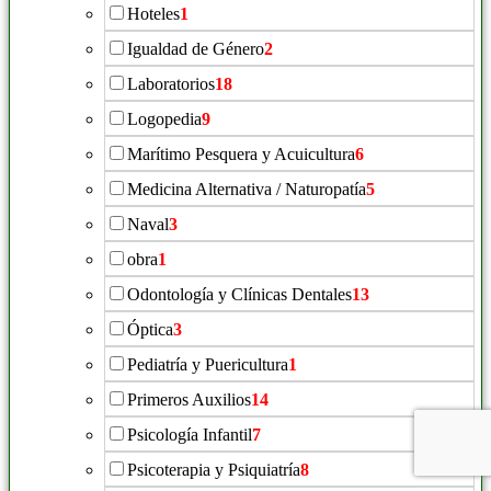
Hoteles
1
Igualdad de Género
2
Laboratorios
18
Logopedia
9
Marítimo Pesquera y Acuicultura
6
Medicina Alternativa / Naturopatía
5
Naval
3
obra
1
Odontología y Clínicas Dentales
13
Óptica
3
Pediatría y Puericultura
1
Primeros Auxilios
14
Psicología Infantil
7
Psicoterapia y Psiquiatría
8