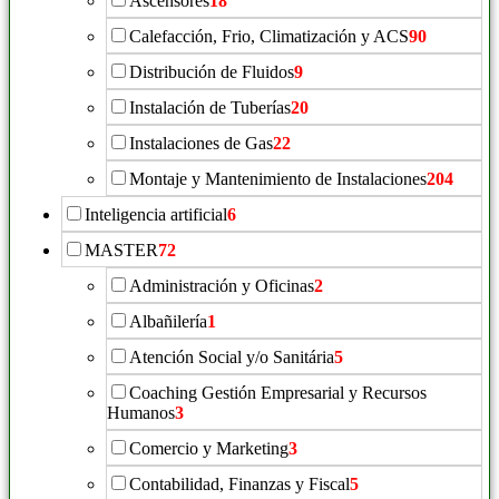
Ascensores
18
Calefacción, Frio, Climatización y ACS
90
Distribución de Fluidos
9
Instalación de Tuberías
20
Instalaciones de Gas
22
Montaje y Mantenimiento de Instalaciones
204
Inteligencia artificial
6
MASTER
72
Administración y Oficinas
2
Albañilería
1
Atención Social y/o Sanitária
5
Coaching Gestión Empresarial y Recursos
Humanos
3
Comercio y Marketing
3
Contabilidad, Finanzas y Fiscal
5