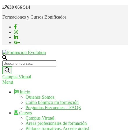
Saltar
630 066 514
al
Formaciones y Cursos Bonificados
contenido
Formacion Evolution
Cursos de formación continua
Búsqueda
de
productos
Campus Virtual
Menú
Inicio
Quienes Somos
Como bonifico mi formación
Preguntas Frecuentes – FAQS
Cursos
Campus Virtual
Áreas profesionales de formación
Píldoras formativas: Accede gratis!