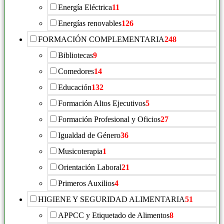
Energía Eléctrica
11
Energías renovables
126
FORMACIÓN COMPLEMENTARIA
248
Bibliotecas
9
Comedores
14
Educación
132
Formación Altos Ejecutivos
5
Formación Profesional y Oficios
27
Igualdad de Género
36
Musicoterapia
1
Orientación Laboral
21
Primeros Auxilios
4
HIGIENE Y SEGURIDAD ALIMENTARIA
51
APPCC y Etiquetado de Alimentos
8