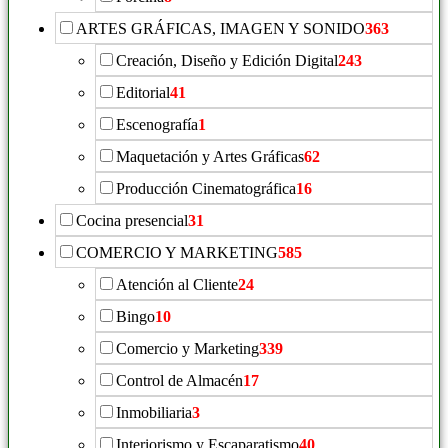
ARTES GRÁFICAS, IMAGEN Y SONIDO
363
Creación, Diseño y Edición Digital
243
Editorial
41
Escenografía
1
Maquetación y Artes Gráficas
62
Producción Cinematográfica
16
Cocina presencial
31
COMERCIO Y MARKETING
585
Atención al Cliente
24
Bingo
10
Comercio y Marketing
339
Control de Almacén
17
Inmobiliaria
3
Interiorismo y Escaparatismo
40