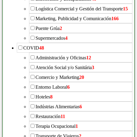
Logística Comercial y Gestión del Transporte
15
Marketing, Publicidad y Comunicación
166
Puente Grúa
2
Supermercados
4
COVID
48
Administración y Oficinas
12
Atención Social y/o Sanitária
3
Comercio y Marketing
20
Entorno Laboral
6
Hoteles
8
Indústrias Alimentarias
6
Restauración
11
Terapia Ocupacional
1
Transporte de Viajeros
2