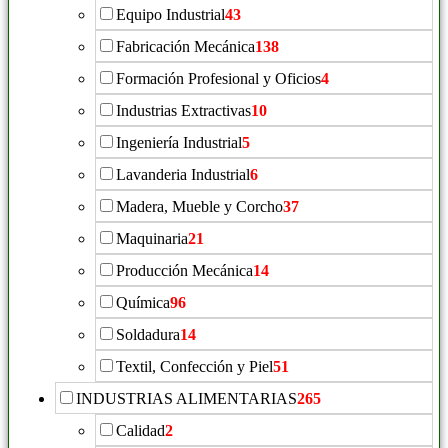
Equipo Industrial
43
Fabricación Mecánica
138
Formación Profesional y Oficios
4
Industrias Extractivas
10
Ingeniería Industrial
5
Lavanderia Industrial
6
Madera, Mueble y Corcho
37
Maquinaria
21
Producción Mecánica
14
Química
96
Soldadura
14
Textil, Confección y Piel
51
INDUSTRIAS ALIMENTARIAS
265
Calidad
2