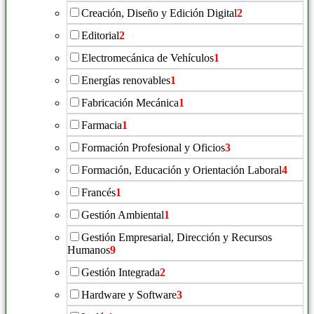
Creación, Diseño y Edición Digital
2
Editorial
2
Electromecánica de Vehículos
1
Energías renovables
1
Fabricación Mecánica
1
Farmacia
1
Formación Profesional y Oficios
3
Formación, Educación y Orientación Laboral
4
Francés
1
Gestión Ambiental
1
Gestión Empresarial, Dirección y Recursos
Humanos
9
Gestión Integrada
2
Hardware y Software
3