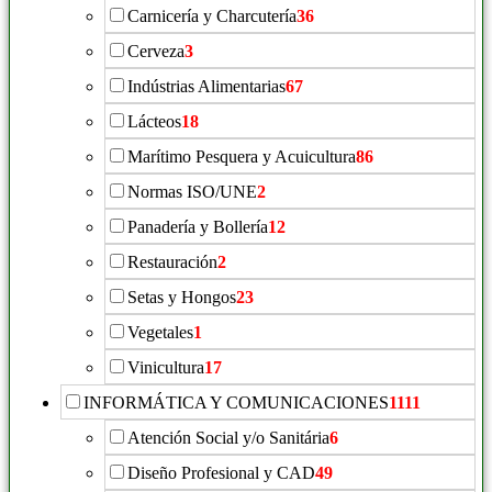
Carnicería y Charcutería
36
Cerveza
3
Indústrias Alimentarias
67
Lácteos
18
Marítimo Pesquera y Acuicultura
86
Normas ISO/UNE
2
Panadería y Bollería
12
Restauración
2
Setas y Hongos
23
Vegetales
1
Vinicultura
17
INFORMÁTICA Y COMUNICACIONES
1111
Atención Social y/o Sanitária
6
Diseño Profesional y CAD
49