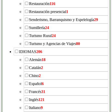
Restauración
116
Restauración presencial
1
Senderismo, Barranquismo y Espelelogía
29
Sumillería
24
Turismo Rural
24
Turismo y Agencias de Viajes
80
IDIOMAS
206
Alemán
18
Catalán
2
Chino
2
Español
6
Francés
31
Inglés
121
Italiano
9