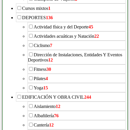
Cursos mixtos
1
DEPORTES
136
Actividad física y del Deporte
45
Actividades acuáticas y Natación
22
Ciclismo
7
Dirección de Instalaciones, Entidades Y Eventos
Deportivos
12
Fitness
30
Pilates
4
Yoga
15
EDIFICACIÓN Y OBRA CIVIL
244
Aislamiento
12
Albañilería
76
Cantería
12