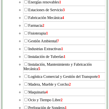
Energías renovables
1
Estaciones de Servicio
3
Fabricación Mecánica
4
Farmacia
2
Fisioterapia
1
Gestión Ambiental
7
Industrias Extractivas
1
Instalación de Tuberías
1
Instalación, Mantenimiento y Fabricación
Mecánica
5
Logística Comercial y Gestión del Transporte
3
Madera, Mueble y Corcho
2
Maquinaria
4
Ocio y Tiempo Libre
2
Perforación de Sondeos
1