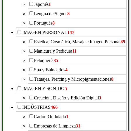
Japonés
1
Lengua de Signos
8
Portugués
8
IMAGEN PERSONAL
147
Estética, Cosmética, Masaje e Imagen Personal
89
Manicura y Pedicura
11
Peluquería
35
Spa y Balnearios
4
Tatuajes, Piercing y Micropigmentaciones
8
IMAGEN Y SONIDO
5
Creación, Diseño y Edición Digital
3
INDÚSTRIAS
466
Cartón Ondulado
1
Empresas de Limpieza
31