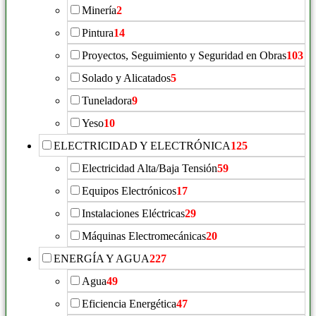
Minería
2
Pintura
14
Proyectos, Seguimiento y Seguridad en Obras
103
Solado y Alicatados
5
Tuneladora
9
Yeso
10
ELECTRICIDAD Y ELECTRÓNICA
125
Electricidad Alta/Baja Tensión
59
Equipos Electrónicos
17
Instalaciones Eléctricas
29
Máquinas Electromecánicas
20
ENERGÍA Y AGUA
227
Agua
49
Eficiencia Energética
47