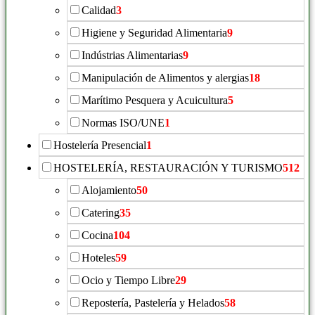
Calidad
3
Higiene y Seguridad Alimentaria
9
Indústrias Alimentarias
9
Manipulación de Alimentos y alergias
18
Marítimo Pesquera y Acuicultura
5
Normas ISO/UNE
1
Hostelería Presencial
1
HOSTELERÍA, RESTAURACIÓN Y TURISMO
512
Alojamiento
50
Catering
35
Cocina
104
Hoteles
59
Ocio y Tiempo Libre
29
Repostería, Pastelería y Helados
58