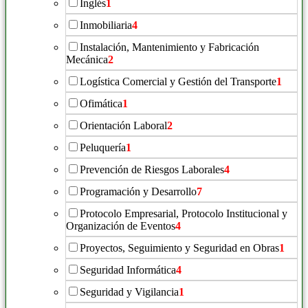
Inglés
1
Inmobiliaria
4
Instalación, Mantenimiento y Fabricación
Mecánica
2
Logística Comercial y Gestión del Transporte
1
Ofimática
1
Orientación Laboral
2
Peluquería
1
Prevención de Riesgos Laborales
4
Programación y Desarrollo
7
Protocolo Empresarial, Protocolo Institucional y
Organización de Eventos
4
Proyectos, Seguimiento y Seguridad en Obras
1
Seguridad Informática
4
Seguridad y Vigilancia
1