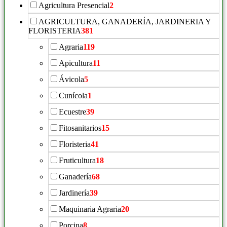
Agricultura Presencial
2
AGRICULTURA, GANADERÍA, JARDINERIA Y
FLORISTERIA
381
Agraria
119
Apicultura
11
Ávicola
5
Cunícola
1
Ecuestre
39
Fitosanitarios
15
Floristeria
41
Fruticultura
18
Ganadería
68
Jardinería
39
Maquinaria Agraria
20
Porcina
8