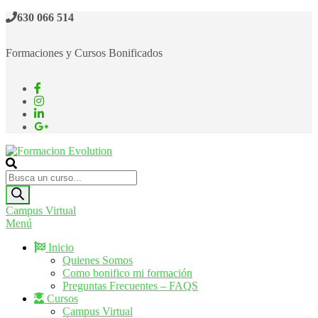
Saltar
630 066 514
al
contenido
Formaciones y Cursos Bonificados
Formacion Evolution
Cursos de formación continua
Búsqueda
de
productos
Campus Virtual
Menú
Inicio
Quienes Somos
Como bonifico mi formación
Preguntas Frecuentes – FAQS
Cursos
Campus Virtual