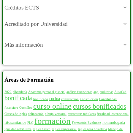
Créditos ECTS
Acreditado por Universidad
Más información
Áreas de Formación
2022
albañilería
Anatomia personal y social
análisis financieros
app
auditorias
AutoCad
bonificada
cocina
bonificado
construccion
Construcción
Contabilidad
curso online
cursos bonificados
financiera
Cuchillos
Cursos de inglés
delineación
dibujo vectorial
estructuras tubulares
fiscalidad internacional
formación
fitosanitarios
honmologada
FLC
Formación Evolution
igualdad retributiva
Inglés básico
Inglés empresarial
Inglés para hostelería
Manejo de