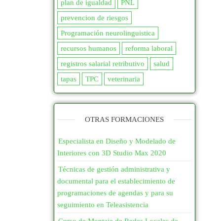
plan de igualdad
PNL
170
22
prevencion de riesgos
Editorial
41
175
3
Programación neurolinguistica
Escenografía
1
180
393
recursos humanos
reforma laboral
registros salarial retributivo
salud
185
0
Maquetación y Artes
tapas
TPC
veterinaria
Gráficas
62
190
25
200
680
Producción
OTRAS FORMACIONES
210
0
Cinematográfica
16
Especialista en Diseño y Modelado de
240
2
Cocina presencial
31
Interiores con 3D Studio Max 2020
250
67
Técnicas de gestión administrativa y
COMERCIO Y
documental para el establecimiento de
290
0
MARKETING
585
programaciones de agendas y para su
seguimiento en Teleasistencia
300
406
Atención al Cliente
24