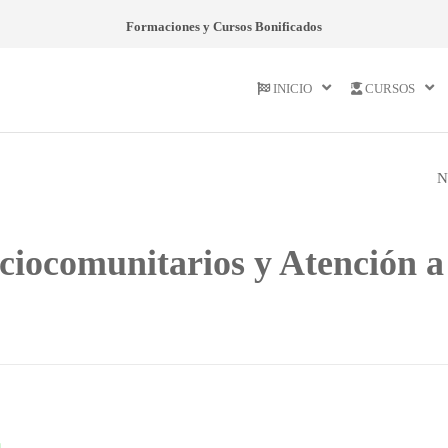
Formaciones y Cursos Bonificados
INICIO
CURSOS
N
PROFESOR DE
AEROBIC Y CLAS
ociocomunitarios y Atención a
DIRIGIDAS CON
MÚSICA. 30197-14
a