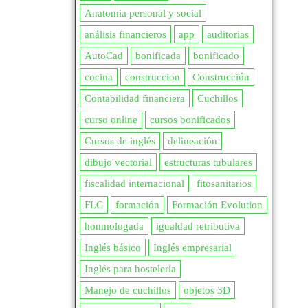
115
4
Anatomia personal y social
Fitosanitarios
15
120
234
análisis financieros
app
auditorias
Floristeria
41
AutoCad
bonificada
bonificado
125
10
Fruticultura
18
cocina
construccion
Construcción
126
1
Contabilidad financiera
Cuchillos
Ganadería
68
130
47
curso online
cursos bonificados
Jardinería
39
Cursos de inglés
delineación
135
1
Maquinaria Agraria
20
dibujo vectorial
estructuras tubulares
140
48
fiscalidad internacional
fitosanitarios
Porcina
8
150
185
FLC
formación
Formación Evolution
honmologada
igualdad retributiva
ARTES GRÁFICAS, IMAGEN Y
155
2
SONIDO
363
Inglés básico
Inglés empresarial
160
46
Inglés para hostelería
165
5
Manejo de cuchillos
Creación, Diseño y Edición
objetos 3D
Digital
243