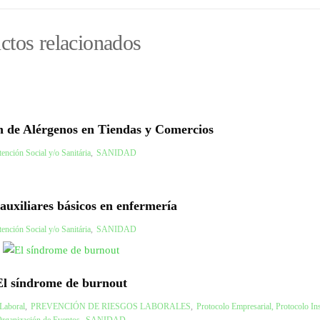
ctos relacionados
n de Alérgenos en Tiendas y Comercios
ención Social y/o Sanitária
,
SANIDAD
auxiliares básicos en enfermería
ención Social y/o Sanitária
,
SANIDAD
El síndrome de burnout
Laboral
,
PREVENCIÓN DE RIESGOS LABORALES
,
Protocolo Empresarial, Protocolo Ins
rganización de Eventos
,
SANIDAD