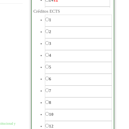
24
12
Créditos ECTS
25
309
Gestión Empresarial,
1
28
1
Dirección y Recursos
2
Humanos
198
30
692
3
Igualdad de Género
12
34
1
4
Inmobiliaria
49
35
95
5
Laboral
32
40
488
6
Normas ISO/UNE
42
45
40
7
48
1
Protocolo Empresarial,
8
Protocolo Institucional y
50
829
Organización de Eventos
24
10
55
20
titucional y
12