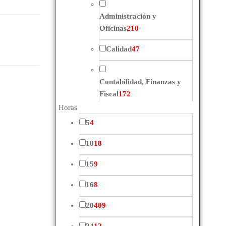
Administración y
Oficinas
210
Calidad
47
Contabilidad, Finanzas y
Fiscal
172
Horas
Control de Almacén
18
5
4
Cooperativas
22
10
18
15
9
Derecho y Aspectos
Jurídicos
30
16
8
20
409
Gestión de la información y
comunicación
54