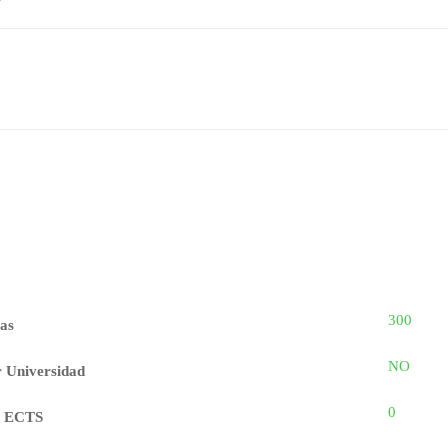
300
as
NO
r Universidad
0
s ECTS