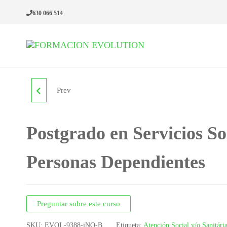
630 066 514
Formacion
Cursos de
formación
Evolution
continua
Prev
POSTGRADO EN
SERVICIOS JAVA.
Postgrado en Servicios S
EXPERTO
Personas Dependientes
DESARROLLADOR DE
COMPONENTES DE
Preguntar sobre este curso
NEGOCIO Y
SKU:
EVOL-9388-iNO-B
Etiqueta:
Atención Social y/o Sanitári