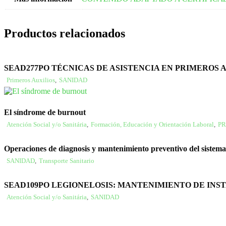
Productos relacionados
SEAD277PO TÉCNICAS DE ASISTENCIA EN PRIMEROS
Primeros Auxilios
,
SANIDAD
El síndrome de burnout
Atención Social y/o Sanitária
,
Formación, Educación y Orientación Laboral
,
PR
Operaciones de diagnosis y mantenimiento preventivo del sistema 
SANIDAD
,
Transporte Sanitario
SEAD109PO LEGIONELOSIS: MANTENIMIENTO DE INS
Atención Social y/o Sanitária
,
SANIDAD