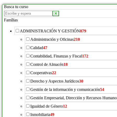
Busca tu curso
Famílias
ADMINISTRACIÓN Y GESTIÓN
879
Administración y Oficinas
210
Calidad
47
Contabilidad, Finanzas y Fiscal
172
Control de Almacén
18
Cooperativas
22
Derecho y Aspectos Jurídicos
30
Gestión de la información y comunicación
54
Gestión Empresarial, Dirección y Recursos Humano
Igualdad de Género
12
Inmobiliaria
49