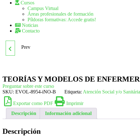
Cursos
Campus Virtual
Áreas profesionales de formación
Píldoras formativas: Accede gratis!
Noticias
Contacto
Prev
ENFERMERÍA:
PRESCRIPCIÓN.
TEORÍAS Y MODELOS DE ENFERMERÍ
SANT055PO
Preguntar sobre este curso
SKU:
EVOL-8954-iNO-B
Etiqueta:
Atención Social y/o Sanitári
Exportar como PDF
Imprimir
Descripción
Información adicional
Descripción