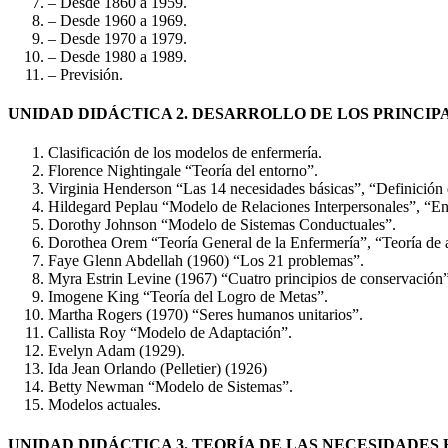
– Desde 1860 a 1959.
– Desde 1960 a 1969.
– Desde 1970 a 1979.
– Desde 1980 a 1989.
– Previsión.
UNIDAD DIDÁCTICA 2. DESARROLLO DE LOS PRINCIP
Clasificación de los modelos de enfermería.
Florence Nightingale “Teoría del entorno”.
Virginia Henderson “Las 14 necesidades básicas”, “Definición
Hildegard Peplau “Modelo de Relaciones Interpersonales”, “En
Dorothy Johnson “Modelo de Sistemas Conductuales”.
Dorothea Orem “Teoría General de la Enfermería”, “Teoría de 
Faye Glenn Abdellah (1960) “Los 21 problemas”.
Myra Estrin Levine (1967) “Cuatro principios de conservación”
Imogene King “Teoría del Logro de Metas”.
Martha Rogers (1970) “Seres humanos unitarios”.
Callista Roy “Modelo de Adaptación”.
Evelyn Adam (1929).
Ida Jean Orlando (Pelletier) (1926)
Betty Newman “Modelo de Sistemas”.
Modelos actuales.
UNIDAD DIDÁCTICA 3. TEORÍA DE LAS NECESIDADES