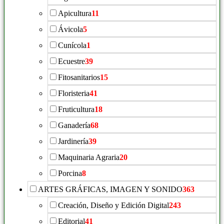
Apicultura
11
Ávicola
5
Cunícola
1
Ecuestre
39
Fitosanitarios
15
Floristeria
41
Fruticultura
18
Ganadería
68
Jardinería
39
Maquinaria Agraria
20
Porcina
8
ARTES GRÁFICAS, IMAGEN Y SONIDO
363
Creación, Diseño y Edición Digital
243
Editorial
41