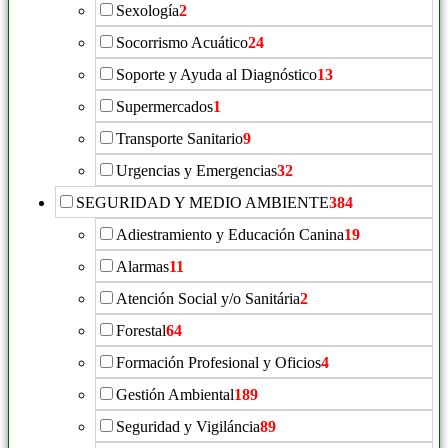
Sexología
2
Socorrismo Acuático
24
Soporte y Ayuda al Diagnóstico
13
Supermercados
1
Transporte Sanitario
9
Urgencias y Emergencias
32
SEGURIDAD Y MEDIO AMBIENTE
384
Adiestramiento y Educación Canina
19
Alarmas
11
Atención Social y/o Sanitária
2
Forestal
64
Formación Profesional y Oficios
4
Gestión Ambiental
189
Seguridad y Vigiláncia
89