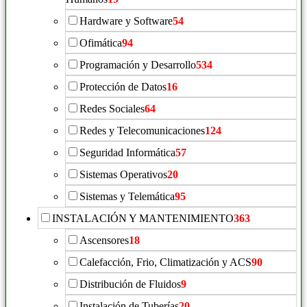
Hardware y Software
54
Ofimática
94
Programación y Desarrollo
534
Protección de Datos
16
Redes Sociales
64
Redes y Telecomunicaciones
124
Seguridad Informática
57
Sistemas Operativos
20
Sistemas y Telemática
95
INSTALACIÓN Y MANTENIMIENTO
363
Ascensores
18
Calefacción, Frio, Climatización y ACS
90
Distribución de Fluidos
9
Instalación de Tuberías
20