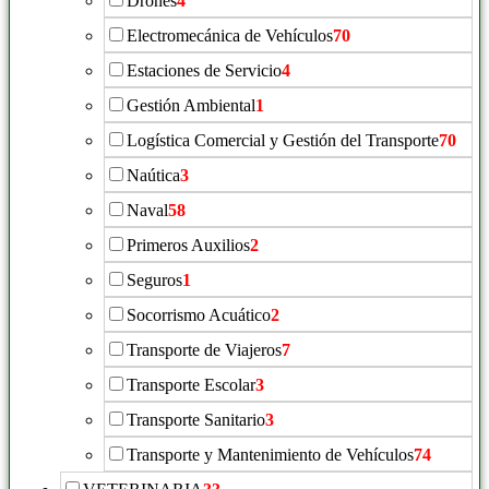
Drones
4
Electromecánica de Vehículos
70
Estaciones de Servicio
4
Gestión Ambiental
1
Logística Comercial y Gestión del Transporte
70
Naútica
3
Naval
58
Primeros Auxilios
2
Seguros
1
Socorrismo Acuático
2
Transporte de Viajeros
7
Transporte Escolar
3
Transporte Sanitario
3
Transporte y Mantenimiento de Vehículos
74