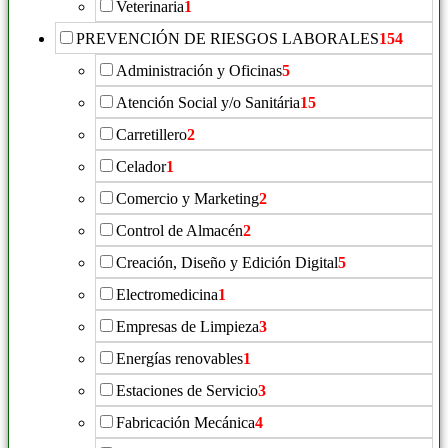
Veterinaria
1
PREVENCIÓN DE RIESGOS LABORALES
154
Administración y Oficinas
5
Atención Social y/o Sanitária
15
Carretillero
2
Celador
1
Comercio y Marketing
2
Control de Almacén
2
Creación, Diseño y Edición Digital
5
Electromedicina
1
Empresas de Limpieza
3
Energías renovables
1
Estaciones de Servicio
3
Fabricación Mecánica
4