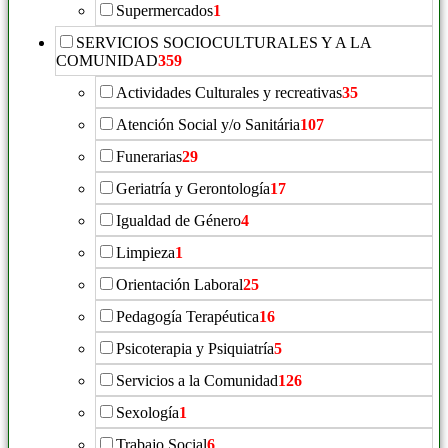
Supermercados
1
SERVICIOS SOCIOCULTURALES Y A LA
COMUNIDAD
359
Actividades Culturales y recreativas
35
Atención Social y/o Sanitária
107
Funerarias
29
Geriatría y Gerontología
17
Igualdad de Género
4
Limpieza
1
Orientación Laboral
25
Pedagogía Terapéutica
16
Psicoterapia y Psiquiatría
5
Servicios a la Comunidad
126
Sexología
1
Trabajo Social
6