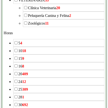
VETERINARIA
33
Clínica Veterinaria
20
Peluquería Canina y Felina
2
Zoológicos
11
Horas
5
4
10
18
15
9
16
8
20
409
24
12
25
309
28
1
30
692