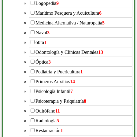
Logopedia
9
Marítimo Pesquera y Acuicultura
6
Medicina Alternativa / Naturopatía
5
Naval
3
obra
1
Odontología y Clínicas Dentales
13
Óptica
3
Pediatría y Puericultura
1
Primeros Auxilios
14
Psicología Infantil
7
Psicoterapia y Psiquiatría
8
Quirófano
11
Radiología
5
Restauración
1