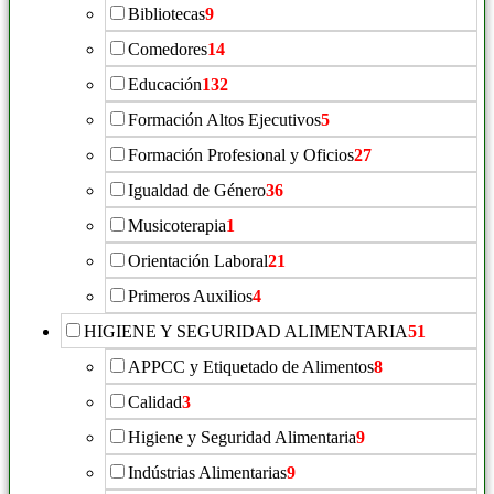
Bibliotecas
9
Comedores
14
Educación
132
Formación Altos Ejecutivos
5
Formación Profesional y Oficios
27
Igualdad de Género
36
Musicoterapia
1
Orientación Laboral
21
Primeros Auxilios
4
HIGIENE Y SEGURIDAD ALIMENTARIA
51
APPCC y Etiquetado de Alimentos
8
Calidad
3
Higiene y Seguridad Alimentaria
9
Indústrias Alimentarias
9