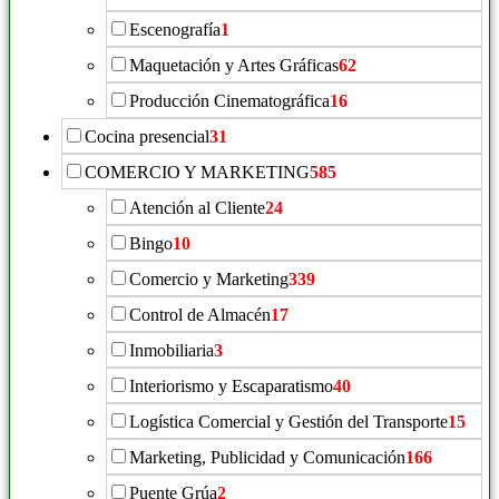
Escenografía
1
Maquetación y Artes Gráficas
62
Producción Cinematográfica
16
Cocina presencial
31
COMERCIO Y MARKETING
585
Atención al Cliente
24
Bingo
10
Comercio y Marketing
339
Control de Almacén
17
Inmobiliaria
3
Interiorismo y Escaparatismo
40
Logística Comercial y Gestión del Transporte
15
Marketing, Publicidad y Comunicación
166
Puente Grúa
2