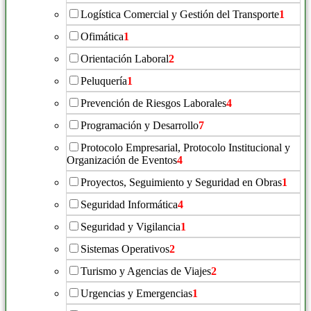
Logística Comercial y Gestión del Transporte
1
Ofimática
1
Orientación Laboral
2
Peluquería
1
Prevención de Riesgos Laborales
4
Programación y Desarrollo
7
Protocolo Empresarial, Protocolo Institucional y
Organización de Eventos
4
Proyectos, Seguimiento y Seguridad en Obras
1
Seguridad Informática
4
Seguridad y Vigilancia
1
Sistemas Operativos
2
Turismo y Agencias de Viajes
2
Urgencias y Emergencias
1