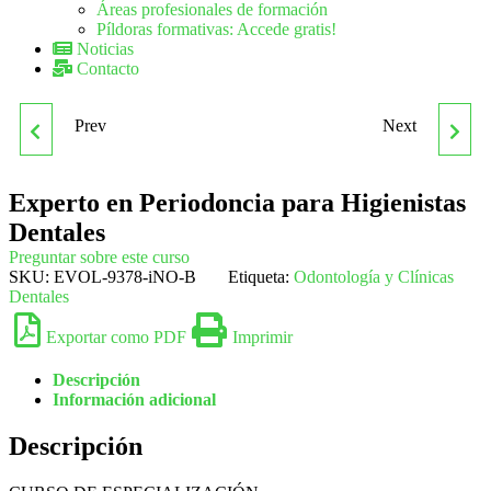
Áreas profesionales de formación
Píldoras formativas: Accede gratis!
Noticias
Contacto
Prev
Next
EXPERTO EN
EXPERTO EN
NUTRICIÓN Y
PROGRAMAS DE
Experto en Periodoncia para Higienistas
Dentales
TECNOLOGÍAS DE LOS
ATENCIÓN Y
Preguntar sobre este curso
SKU:
EVOL-9378-iNO-B
Etiqueta:
Odontología y Clínicas
ALIMENTOS EN
PREVENCIÓN EN LA
Dentales
Exportar como PDF
Imprimir
COLECTIVIDADES
TERCERA EDAD PARA
Descripción
(HOSPITALES-
TITULADOS EN TERAPIA
Información adicional
Descripción
RESIDENCIAS-
OCUPACIONAL