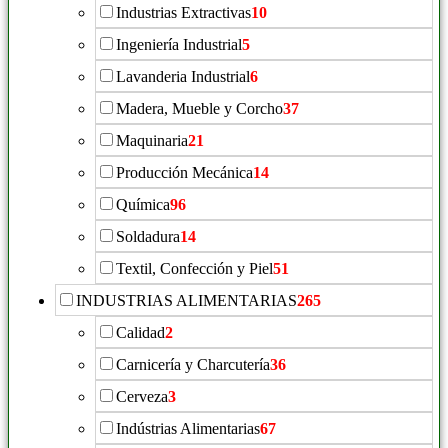
Industrias Extractivas
10
Ingeniería Industrial
5
Lavanderia Industrial
6
Madera, Mueble y Corcho
37
Maquinaria
21
Producción Mecánica
14
Química
96
Soldadura
14
Textil, Confección y Piel
51
INDUSTRIAS ALIMENTARIAS
265
Calidad
2
Carnicería y Charcutería
36
Cerveza
3
Indústrias Alimentarias
67