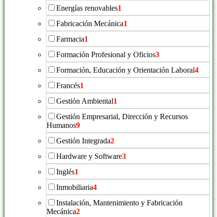
Energías renovables
1
Fabricación Mecánica
1
Farmacia
1
Formación Profesional y Oficios
3
Formación, Educación y Orientación Laboral
4
Francés
1
Gestión Ambiental
1
Gestión Empresarial, Dirección y Recursos
Humanos
9
Gestión Integrada
2
Hardware y Software
3
Inglés
1
Inmobiliaria
4
Instalación, Mantenimiento y Fabricación
Mecánica
2