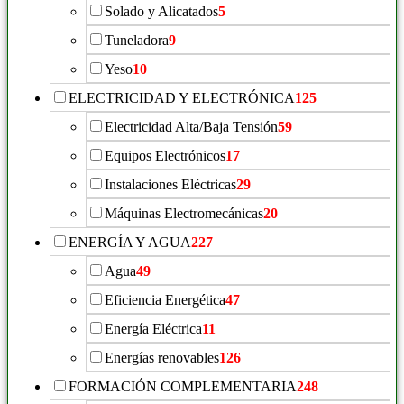
Solado y Alicatados
5
Tuneladora
9
Yeso
10
ELECTRICIDAD Y ELECTRÓNICA
125
Electricidad Alta/Baja Tensión
59
Equipos Electrónicos
17
Instalaciones Eléctricas
29
Máquinas Electromecánicas
20
ENERGÍA Y AGUA
227
Agua
49
Eficiencia Energética
47
Energía Eléctrica
11
Energías renovables
126
FORMACIÓN COMPLEMENTARIA
248