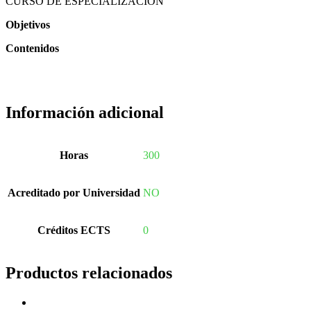
CURSO DE ESPECIALIZACIÓN
COLEGIOS-COMEDORES
Objetivos
...
Contenidos
Información adicional
Horas
300
Acreditado por Universidad
NO
Créditos ECTS
0
Productos relacionados