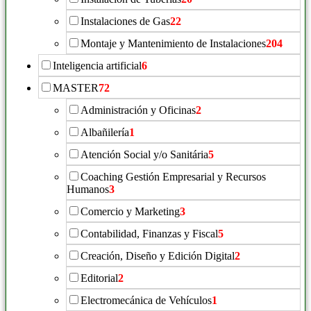
Instalaciones de Gas
22
Montaje y Mantenimiento de Instalaciones
204
Inteligencia artificial
6
MASTER
72
Administración y Oficinas
2
Albañilería
1
Atención Social y/o Sanitária
5
Coaching Gestión Empresarial y Recursos
Humanos
3
Comercio y Marketing
3
Contabilidad, Finanzas y Fiscal
5
Creación, Diseño y Edición Digital
2
Editorial
2
Electromecánica de Vehículos
1