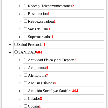
Redes y Telecomunicaciones
2
Restauración
1
Retroexcavadora
1
Salas de Cine
1
Supermercados
1
Salud Presencial
1
SANIDAD
684
Actividad Física y del Deporte
6
Acupuntura
4
Alergología
7
Análisis Clínicos
8
Atención Social y/o Sanitária
404
Celador
8
Cocina
1