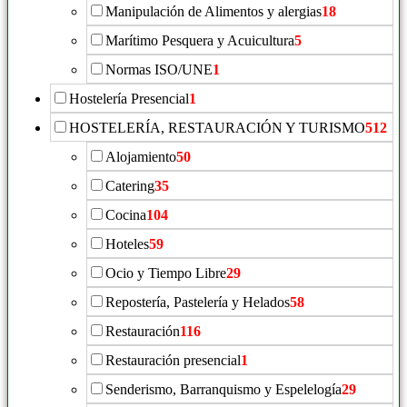
Manipulación de Alimentos y alergias
18
Marítimo Pesquera y Acuicultura
5
Normas ISO/UNE
1
Hostelería Presencial
1
HOSTELERÍA, RESTAURACIÓN Y TURISMO
512
Alojamiento
50
Catering
35
Cocina
104
Hoteles
59
Ocio y Tiempo Libre
29
Repostería, Pastelería y Helados
58
Restauración
116
Restauración presencial
1
Senderismo, Barranquismo y Espelelogía
29