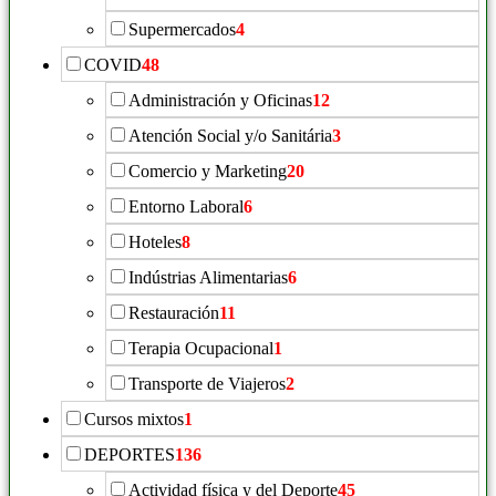
Supermercados
4
COVID
48
Administración y Oficinas
12
Atención Social y/o Sanitária
3
Comercio y Marketing
20
Entorno Laboral
6
Hoteles
8
Indústrias Alimentarias
6
Restauración
11
Terapia Ocupacional
1
Transporte de Viajeros
2
Cursos mixtos
1
DEPORTES
136
Actividad física y del Deporte
45