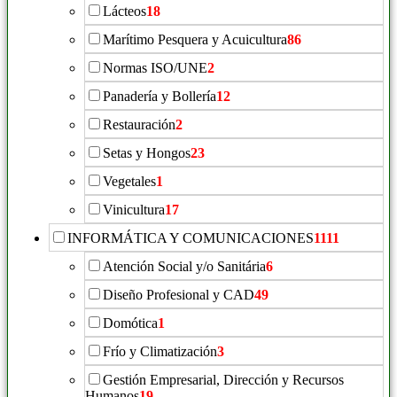
Lácteos
18
Marítimo Pesquera y Acuicultura
86
Normas ISO/UNE
2
Panadería y Bollería
12
Restauración
2
Setas y Hongos
23
Vegetales
1
Vinicultura
17
INFORMÁTICA Y COMUNICACIONES
1111
Atención Social y/o Sanitária
6
Diseño Profesional y CAD
49
Domótica
1
Frío y Climatización
3
Gestión Empresarial, Dirección y Recursos
Humanos
19