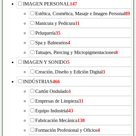
IMAGEN PERSONAL
147
Estética, Cosmética, Masaje e Imagen Personal
89
Manicura y Pedicura
11
Peluquería
35
Spa y Balnearios
4
Tatuajes, Piercing y Micropigmentaciones
8
IMAGEN Y SONIDO
5
Creación, Diseño y Edición Digital
3
INDÚSTRIAS
466
Cartón Ondulado
1
Empresas de Limpieza
31
Equipo Industrial
43
Fabricación Mecánica
138
Formación Profesional y Oficios
4