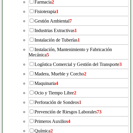
Farmacia
2
Fisioterapia
1
Gestión Ambiental
7
Industrias Extractivas
1
Instalación de Tuberías
1
Instalación, Mantenimiento y Fabricación
Mecánica
5
Logística Comercial y Gestión del Transporte
3
Madera, Mueble y Corcho
2
Maquinaria
4
Ocio y Tiempo Libre
2
Perforación de Sondeos
1
Prevención de Riesgos Laborales
73
Primeros Auxilios
4
Química
2