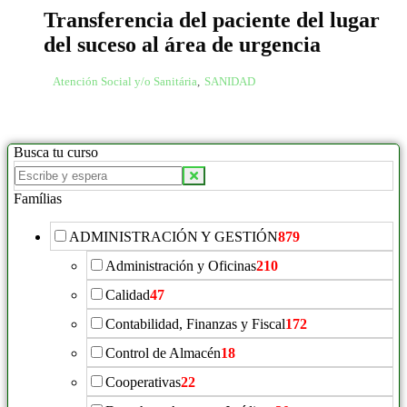
Transferencia del paciente del lugar
del suceso al área de urgencia
Atención Social y/o Sanitária
,
SANIDAD
Busca tu curso
Famílias
ADMINISTRACIÓN Y GESTIÓN
879
Administración y Oficinas
210
Calidad
47
Contabilidad, Finanzas y Fiscal
172
Control de Almacén
18
Cooperativas
22