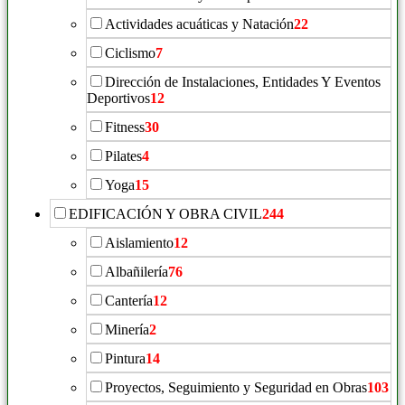
Actividades acuáticas y Natación
22
Ciclismo
7
Dirección de Instalaciones, Entidades Y Eventos
Deportivos
12
Fitness
30
Pilates
4
Yoga
15
EDIFICACIÓN Y OBRA CIVIL
244
Aislamiento
12
Albañilería
76
Cantería
12
Minería
2
Pintura
14
Proyectos, Seguimiento y Seguridad en Obras
103