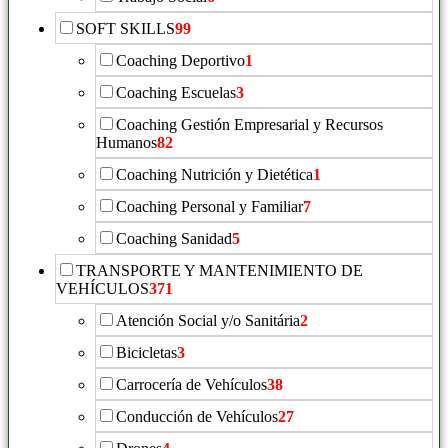
SOFT SKILLS
99
Coaching Deportivo
1
Coaching Escuelas
3
Coaching Gestión Empresarial y Recursos
Humanos
82
Coaching Nutrición y Dietética
1
Coaching Personal y Familiar
7
Coaching Sanidad
5
TRANSPORTE Y MANTENIMIENTO DE
VEHÍCULOS
371
Atención Social y/o Sanitária
2
Bicicletas
3
Carrocería de Vehículos
38
Conducción de Vehículos
27