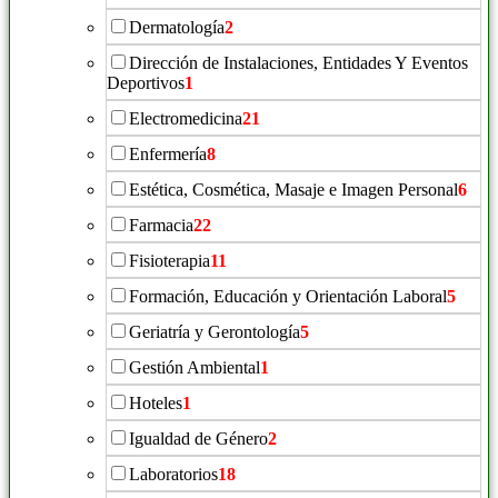
Dermatología
2
Dirección de Instalaciones, Entidades Y Eventos
Deportivos
1
Electromedicina
21
Enfermería
8
Estética, Cosmética, Masaje e Imagen Personal
6
Farmacia
22
Fisioterapia
11
Formación, Educación y Orientación Laboral
5
Geriatría y Gerontología
5
Gestión Ambiental
1
Hoteles
1
Igualdad de Género
2
Laboratorios
18