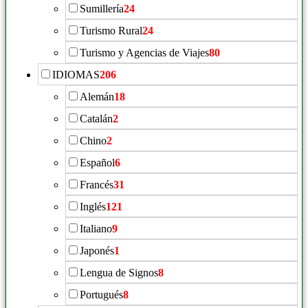
Sumillería
24
Turismo Rural
24
Turismo y Agencias de Viajes
80
IDIOMAS
206
Alemán
18
Catalán
2
Chino
2
Español
6
Francés
31
Inglés
121
Italiano
9
Japonés
1
Lengua de Signos
8
Portugués
8