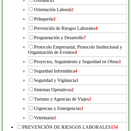
Ofimática
1
Orientación Laboral
2
Peluquería
1
Prevención de Riesgos Laborales
4
Programación y Desarrollo
7
Protocolo Empresarial, Protocolo Institucional y
Organización de Eventos
4
Proyectos, Seguimiento y Seguridad en Obras
1
Seguridad Informática
4
Seguridad y Vigilancia
1
Sistemas Operativos
2
Turismo y Agencias de Viajes
2
Urgencias y Emergencias
1
Veterinaria
1
PREVENCIÓN DE RIESGOS LABORALES
154