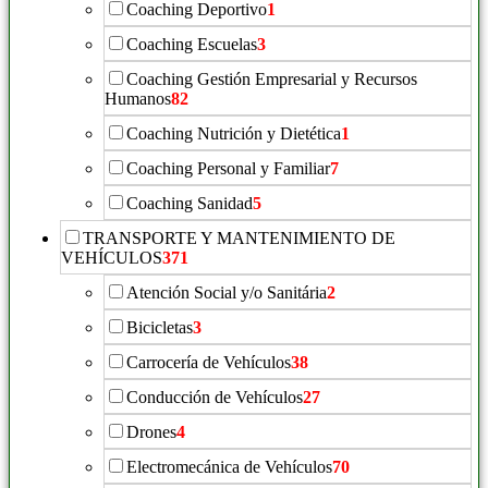
Coaching Deportivo
1
Coaching Escuelas
3
Coaching Gestión Empresarial y Recursos
Humanos
82
Coaching Nutrición y Dietética
1
Coaching Personal y Familiar
7
Coaching Sanidad
5
TRANSPORTE Y MANTENIMIENTO DE
VEHÍCULOS
371
Atención Social y/o Sanitária
2
Bicicletas
3
Carrocería de Vehículos
38
Conducción de Vehículos
27
Drones
4
Electromecánica de Vehículos
70