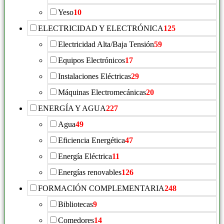
Yeso
10
ELECTRICIDAD Y ELECTRÓNICA
125
Electricidad Alta/Baja Tensión
59
Equipos Electrónicos
17
Instalaciones Eléctricas
29
Máquinas Electromecánicas
20
ENERGÍA Y AGUA
227
Agua
49
Eficiencia Energética
47
Energía Eléctrica
11
Energías renovables
126
FORMACIÓN COMPLEMENTARIA
248
Bibliotecas
9
Comedores
14