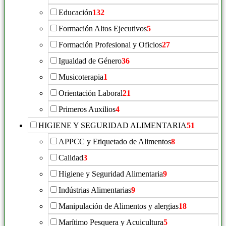
Educación
132
Formación Altos Ejecutivos
5
Formación Profesional y Oficios
27
Igualdad de Género
36
Musicoterapia
1
Orientación Laboral
21
Primeros Auxilios
4
HIGIENE Y SEGURIDAD ALIMENTARIA
51
APPCC y Etiquetado de Alimentos
8
Calidad
3
Higiene y Seguridad Alimentaria
9
Indústrias Alimentarias
9
Manipulación de Alimentos y alergias
18
Marítimo Pesquera y Acuicultura
5