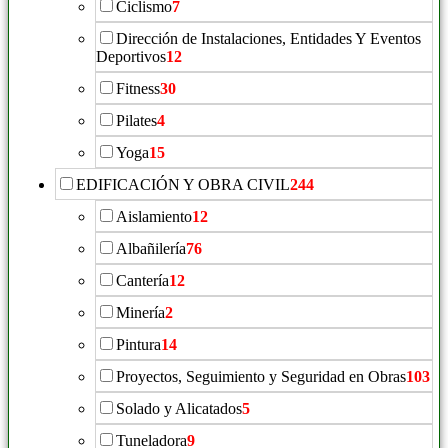
Ciclismo
7
Dirección de Instalaciones, Entidades Y Eventos
Deportivos
12
Fitness
30
Pilates
4
Yoga
15
EDIFICACIÓN Y OBRA CIVIL
244
Aislamiento
12
Albañilería
76
Cantería
12
Minería
2
Pintura
14
Proyectos, Seguimiento y Seguridad en Obras
103
Solado y Alicatados
5
Tuneladora
9