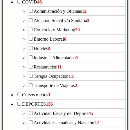
COVID
48
Administración y Oficinas
12
Atención Social y/o Sanitária
3
Comercio y Marketing
20
Entorno Laboral
6
Hoteles
8
Indústrias Alimentarias
6
Restauración
11
Terapia Ocupacional
1
Transporte de Viajeros
2
Cursos mixtos
1
DEPORTES
136
Actividad física y del Deporte
45
Actividades acuáticas y Natación
22