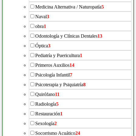
Medicina Alternativa / Naturopatía
5
Naval
3
obra
1
Odontología y Clínicas Dentales
13
Óptica
3
Pediatría y Puericultura
1
Primeros Auxilios
14
Psicología Infantil
7
Psicoterapia y Psiquiatría
8
Quirófano
11
Radiología
5
Restauración
1
Sexología
2
Socorrismo Acuático
24