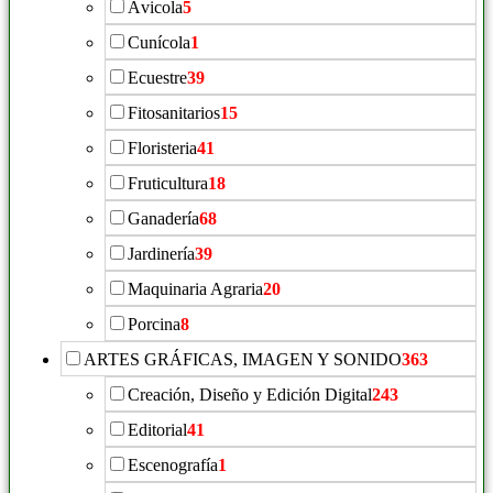
Ávicola
5
Cunícola
1
Ecuestre
39
Fitosanitarios
15
Floristeria
41
Fruticultura
18
Ganadería
68
Jardinería
39
Maquinaria Agraria
20
Porcina
8
ARTES GRÁFICAS, IMAGEN Y SONIDO
363
Creación, Diseño y Edición Digital
243
Editorial
41
Escenografía
1