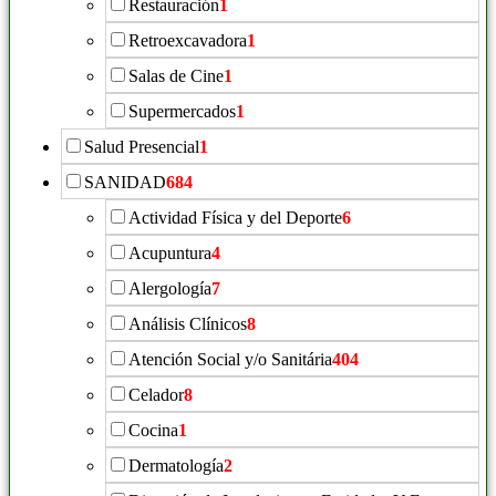
Restauración
1
Retroexcavadora
1
Salas de Cine
1
Supermercados
1
Salud Presencial
1
SANIDAD
684
Actividad Física y del Deporte
6
Acupuntura
4
Alergología
7
Análisis Clínicos
8
Atención Social y/o Sanitária
404
Celador
8
Cocina
1
Dermatología
2