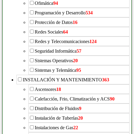
Ofimática
94
Programación y Desarrollo
534
Protección de Datos
16
Redes Sociales
64
Redes y Telecomunicaciones
124
Seguridad Informática
57
Sistemas Operativos
20
Sistemas y Telemática
95
INSTALACIÓN Y MANTENIMIENTO
363
Ascensores
18
Calefacción, Frio, Climatización y ACS
90
Distribución de Fluidos
9
Instalación de Tuberías
20
Instalaciones de Gas
22