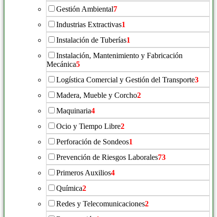
Gestión Ambiental
7
Industrias Extractivas
1
Instalación de Tuberías
1
Instalación, Mantenimiento y Fabricación
Mecánica
5
Logística Comercial y Gestión del Transporte
3
Madera, Mueble y Corcho
2
Maquinaria
4
Ocio y Tiempo Libre
2
Perforación de Sondeos
1
Prevención de Riesgos Laborales
73
Primeros Auxilios
4
Química
2
Redes y Telecomunicaciones
2