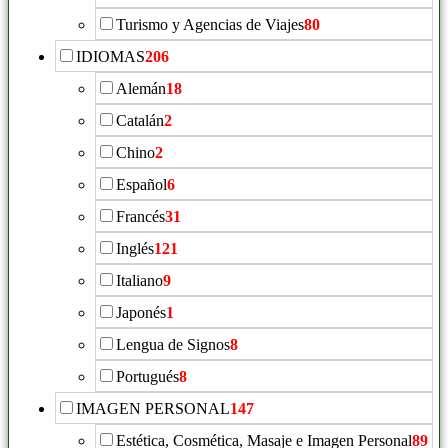
Turismo y Agencias de Viajes
80
IDIOMAS
206
Alemán
18
Catalán
2
Chino
2
Español
6
Francés
31
Inglés
121
Italiano
9
Japonés
1
Lengua de Signos
8
Portugués
8
IMAGEN PERSONAL
147
Estética, Cosmética, Masaje e Imagen Personal
89