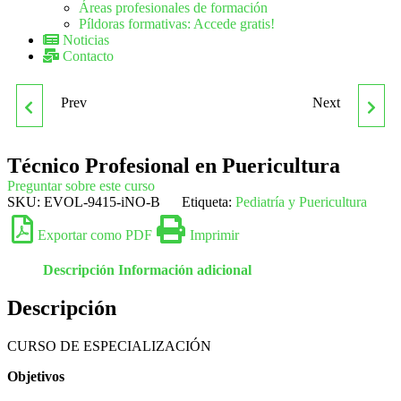
Áreas profesionales de formación
Píldoras formativas: Accede gratis!
Noticias
Contacto
Prev
Next
TÉCNICO PROFESIONAL
TÉCNICO PROFESIONAL
EN PSICOMOTRICIDAD
EN RECEPCIONISTA -
Técnico Profesional en Puericultura
Preguntar sobre este curso
CONSERJE
SKU:
EVOL-9415-iNO-B
Etiqueta:
Pediatría y Puericultura
Exportar como PDF
Imprimir
Descripción
Información adicional
Descripción
CURSO DE ESPECIALIZACIÓN
Objetivos