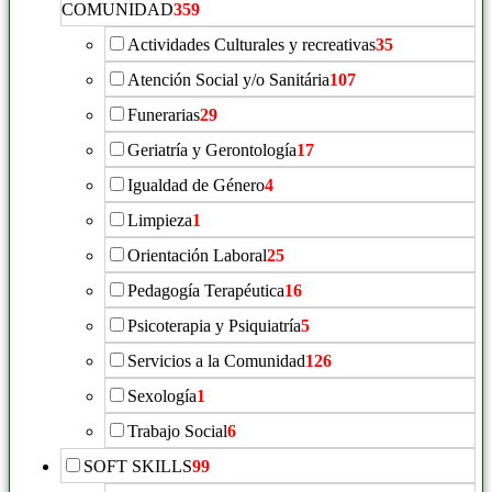
COMUNIDAD
359
Actividades Culturales y recreativas
35
Atención Social y/o Sanitária
107
Funerarias
29
Geriatría y Gerontología
17
Igualdad de Género
4
Limpieza
1
Orientación Laboral
25
Pedagogía Terapéutica
16
Psicoterapia y Psiquiatría
5
Servicios a la Comunidad
126
Sexología
1
Trabajo Social
6
SOFT SKILLS
99