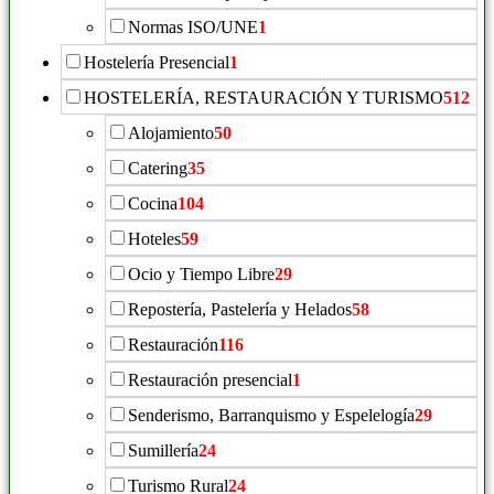
Normas ISO/UNE
1
Hostelería Presencial
1
HOSTELERÍA, RESTAURACIÓN Y TURISMO
512
Alojamiento
50
Catering
35
Cocina
104
Hoteles
59
Ocio y Tiempo Libre
29
Repostería, Pastelería y Helados
58
Restauración
116
Restauración presencial
1
Senderismo, Barranquismo y Espelelogía
29
Sumillería
24
Turismo Rural
24