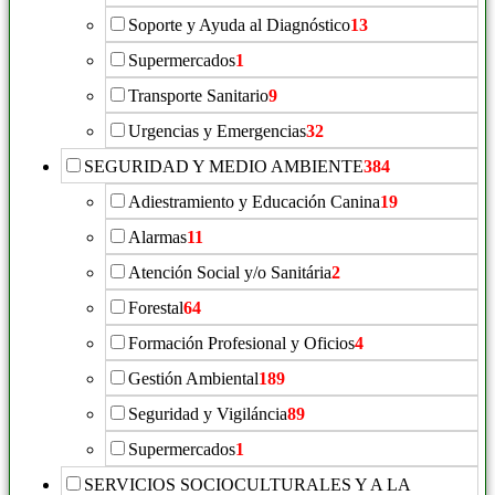
Soporte y Ayuda al Diagnóstico
13
Supermercados
1
Transporte Sanitario
9
Urgencias y Emergencias
32
SEGURIDAD Y MEDIO AMBIENTE
384
Adiestramiento y Educación Canina
19
Alarmas
11
Atención Social y/o Sanitária
2
Forestal
64
Formación Profesional y Oficios
4
Gestión Ambiental
189
Seguridad y Vigiláncia
89
Supermercados
1
SERVICIOS SOCIOCULTURALES Y A LA