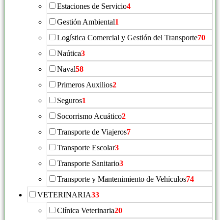
Estaciones de Servicio
4
Gestión Ambiental
1
Logística Comercial y Gestión del Transporte
70
Naútica
3
Naval
58
Primeros Auxilios
2
Seguros
1
Socorrismo Acuático
2
Transporte de Viajeros
7
Transporte Escolar
3
Transporte Sanitario
3
Transporte y Mantenimiento de Vehículos
74
VETERINARIA
33
Clínica Veterinaria
20