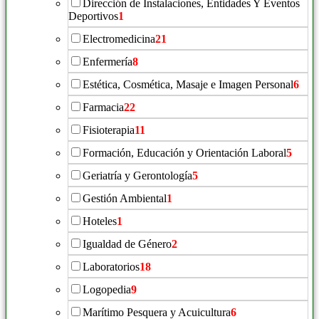
Dirección de Instalaciones, Entidades Y Eventos
Deportivos
1
Electromedicina
21
Enfermería
8
Estética, Cosmética, Masaje e Imagen Personal
6
Farmacia
22
Fisioterapia
11
Formación, Educación y Orientación Laboral
5
Geriatría y Gerontología
5
Gestión Ambiental
1
Hoteles
1
Igualdad de Género
2
Laboratorios
18
Logopedia
9
Marítimo Pesquera y Acuicultura
6