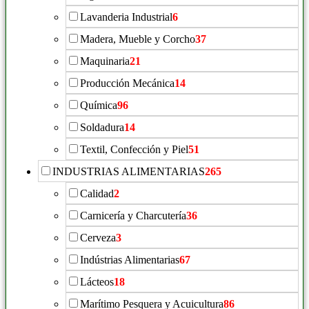
Lavanderia Industrial
6
Madera, Mueble y Corcho
37
Maquinaria
21
Producción Mecánica
14
Química
96
Soldadura
14
Textil, Confección y Piel
51
INDUSTRIAS ALIMENTARIAS
265
Calidad
2
Carnicería y Charcutería
36
Cerveza
3
Indústrias Alimentarias
67
Lácteos
18
Marítimo Pesquera y Acuicultura
86