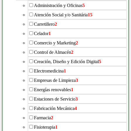
Administración y Oficinas
5
Atención Social y/o Sanitária
15
Carretillero
2
Celador
1
Comercio y Marketing
2
Control de Almacén
2
Creación, Diseño y Edición Digital
5
Electromedicina
1
Empresas de Limpieza
3
Energías renovables
1
Estaciones de Servicio
3
Fabricación Mecánica
4
Farmacia
2
Fisioterapia
1