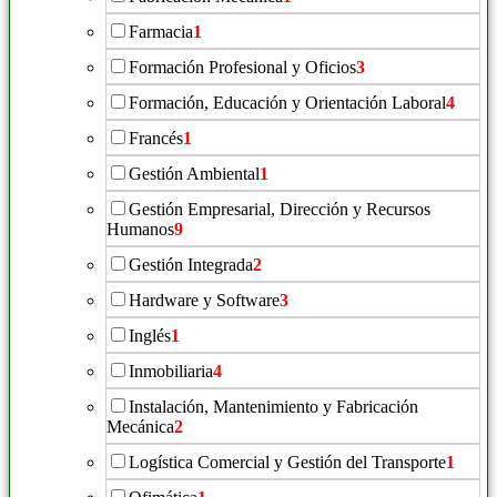
Farmacia
1
Formación Profesional y Oficios
3
Formación, Educación y Orientación Laboral
4
Francés
1
Gestión Ambiental
1
Gestión Empresarial, Dirección y Recursos
Humanos
9
Gestión Integrada
2
Hardware y Software
3
Inglés
1
Inmobiliaria
4
Instalación, Mantenimiento y Fabricación
Mecánica
2
Logística Comercial y Gestión del Transporte
1