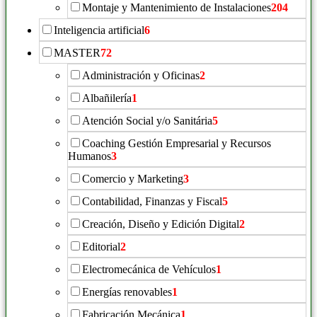
Montaje y Mantenimiento de Instalaciones
204
Inteligencia artificial
6
MASTER
72
Administración y Oficinas
2
Albañilería
1
Atención Social y/o Sanitária
5
Coaching Gestión Empresarial y Recursos
Humanos
3
Comercio y Marketing
3
Contabilidad, Finanzas y Fiscal
5
Creación, Diseño y Edición Digital
2
Editorial
2
Electromecánica de Vehículos
1
Energías renovables
1
Fabricación Mecánica
1