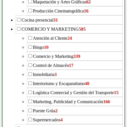
Maquetación y Artes Gráficas
62
Producción Cinematográfica
16
Cocina presencial
31
COMERCIO Y MARKETING
585
Atención al Cliente
24
Bingo
10
Comercio y Marketing
339
Control de Almacén
17
Inmobiliaria
3
Interiorismo y Escaparatismo
40
Logística Comercial y Gestión del Transporte
15
Marketing, Publicidad y Comunicación
166
Puente Grúa
2
Supermercados
4