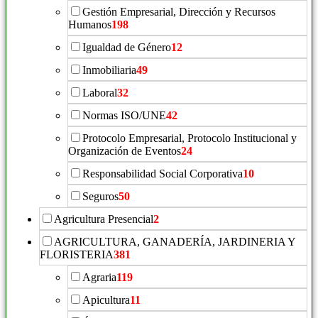
Gestión Empresarial, Dirección y Recursos
Humanos
198
Igualdad de Género
12
Inmobiliaria
49
Laboral
32
Normas ISO/UNE
42
Protocolo Empresarial, Protocolo Institucional y
Organización de Eventos
24
Responsabilidad Social Corporativa
10
Seguros
50
Agricultura Presencial
2
AGRICULTURA, GANADERÍA, JARDINERIA Y
FLORISTERIA
381
Agraria
119
Apicultura
11