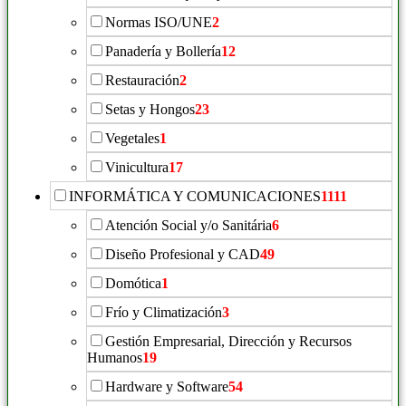
Normas ISO/UNE
2
Panadería y Bollería
12
Restauración
2
Setas y Hongos
23
Vegetales
1
Vinicultura
17
INFORMÁTICA Y COMUNICACIONES
1111
Atención Social y/o Sanitária
6
Diseño Profesional y CAD
49
Domótica
1
Frío y Climatización
3
Gestión Empresarial, Dirección y Recursos
Humanos
19
Hardware y Software
54