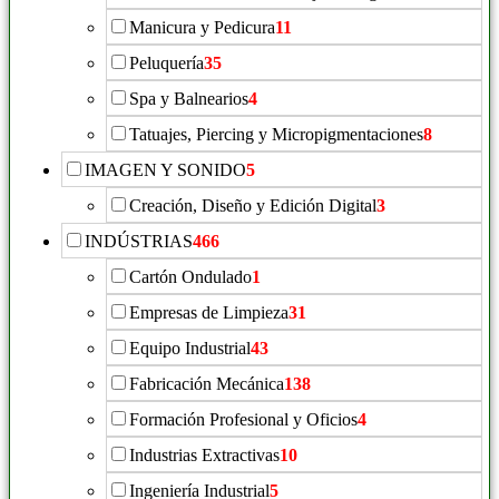
Manicura y Pedicura
11
Peluquería
35
Spa y Balnearios
4
Tatuajes, Piercing y Micropigmentaciones
8
IMAGEN Y SONIDO
5
Creación, Diseño y Edición Digital
3
INDÚSTRIAS
466
Cartón Ondulado
1
Empresas de Limpieza
31
Equipo Industrial
43
Fabricación Mecánica
138
Formación Profesional y Oficios
4
Industrias Extractivas
10
Ingeniería Industrial
5