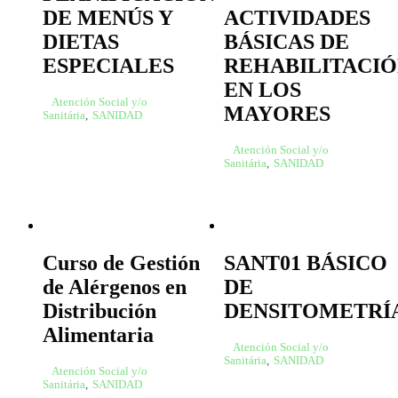
DE MENÚS Y
ACTIVIDADES
DIETAS
BÁSICAS DE
ESPECIALES
REHABILITACI
EN LOS
Atención Social y/o
MAYORES
Sanitária
,
SANIDAD
Atención Social y/o
Sanitária
,
SANIDAD
Curso de Gestión
SANT01 BÁSICO
de Alérgenos en
DE
Distribución
DENSITOMETRÍ
Alimentaria
Atención Social y/o
Sanitária
,
SANIDAD
Atención Social y/o
Sanitária
,
SANIDAD