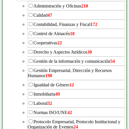
Administración y Oficinas
210
Calidad
47
Contabilidad, Finanzas y Fiscal
172
Control de Almacén
18
Cooperativas
22
Derecho y Aspectos Jurídicos
30
Gestión de la información y comunicación
54
Gestión Empresarial, Dirección y Recursos
Humanos
198
Igualdad de Género
12
Inmobiliaria
49
Laboral
32
Normas ISO/UNE
42
Protocolo Empresarial, Protocolo Institucional y
Organización de Eventos
24