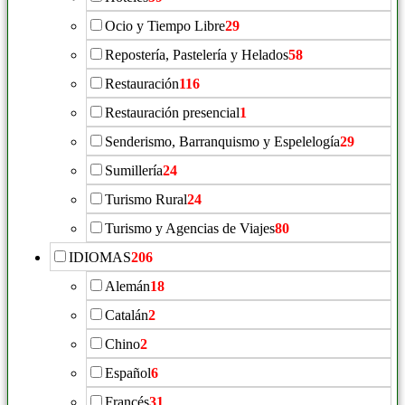
Ocio y Tiempo Libre
29
Repostería, Pastelería y Helados
58
Restauración
116
Restauración presencial
1
Senderismo, Barranquismo y Espelelogía
29
Sumillería
24
Turismo Rural
24
Turismo y Agencias de Viajes
80
IDIOMAS
206
Alemán
18
Catalán
2
Chino
2
Español
6
Francés
31