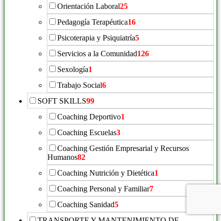
Orientación Laboral
25
Pedagogía Terapéutica
16
Psicoterapia y Psiquiatría
5
Servicios a la Comunidad
126
Sexología
1
Trabajo Social
6
SOFT SKILLS
99
Coaching Deportivo
1
Coaching Escuelas
3
Coaching Gestión Empresarial y Recursos
Humanos
82
Coaching Nutrición y Dietética
1
Coaching Personal y Familiar
7
Coaching Sanidad
5
TRANSPORTE Y MANTENIMIENTO DE