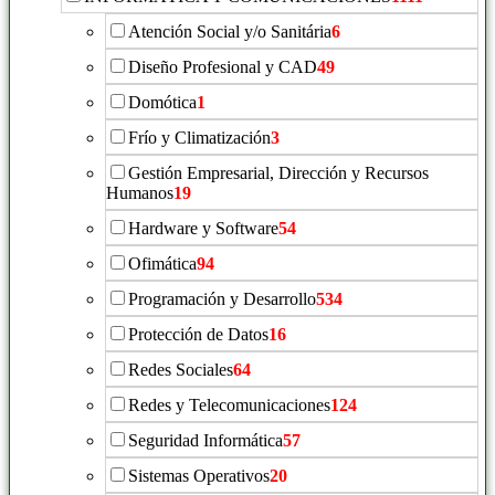
Atención Social y/o Sanitária
6
Diseño Profesional y CAD
49
Domótica
1
Frío y Climatización
3
Gestión Empresarial, Dirección y Recursos
Humanos
19
Hardware y Software
54
Ofimática
94
Programación y Desarrollo
534
Protección de Datos
16
Redes Sociales
64
Redes y Telecomunicaciones
124
Seguridad Informática
57
Sistemas Operativos
20