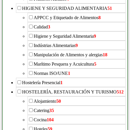
HIGIENE Y SEGURIDAD ALIMENTARIA
51
APPCC y Etiquetado de Alimentos
8
Calidad
3
Higiene y Seguridad Alimentaria
9
Indústrias Alimentarias
9
Manipulación de Alimentos y alergias
18
Marítimo Pesquera y Acuicultura
5
Normas ISO/UNE
1
Hostelería Presencial
1
HOSTELERÍA, RESTAURACIÓN Y TURISMO
512
Alojamiento
50
Catering
35
Cocina
104
Hoteles
59