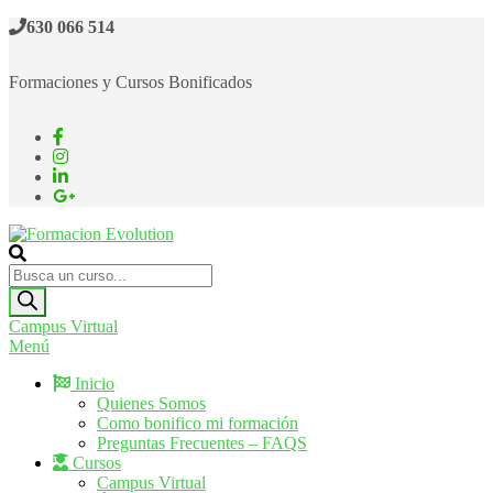
Saltar
630 066 514
al
contenido
Formaciones y Cursos Bonificados
Formacion Evolution
Cursos de formación continua
Búsqueda
de
productos
Campus Virtual
Menú
Inicio
Quienes Somos
Como bonifico mi formación
Preguntas Frecuentes – FAQS
Cursos
Campus Virtual