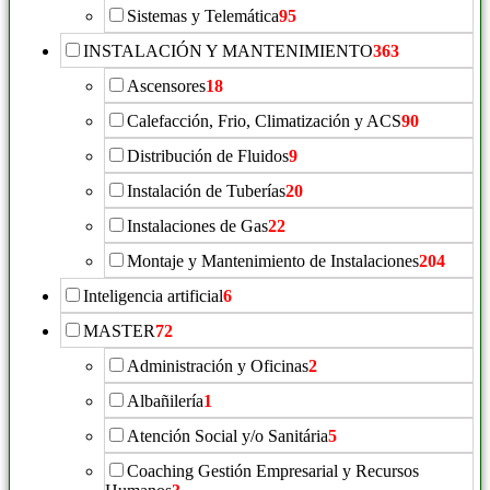
Sistemas y Telemática
95
INSTALACIÓN Y MANTENIMIENTO
363
Ascensores
18
Calefacción, Frio, Climatización y ACS
90
Distribución de Fluidos
9
Instalación de Tuberías
20
Instalaciones de Gas
22
Montaje y Mantenimiento de Instalaciones
204
Inteligencia artificial
6
MASTER
72
Administración y Oficinas
2
Albañilería
1
Atención Social y/o Sanitária
5
Coaching Gestión Empresarial y Recursos