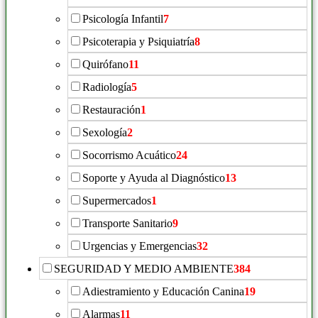
Psicología Infantil
7
Psicoterapia y Psiquiatría
8
Quirófano
11
Radiología
5
Restauración
1
Sexología
2
Socorrismo Acuático
24
Soporte y Ayuda al Diagnóstico
13
Supermercados
1
Transporte Sanitario
9
Urgencias y Emergencias
32
SEGURIDAD Y MEDIO AMBIENTE
384
Adiestramiento y Educación Canina
19
Alarmas
11