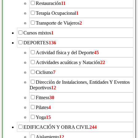
Restauración
11
Terapia Ocupacional
1
Transporte de Viajeros
2
Cursos mixtos
1
DEPORTES
136
Actividad física y del Deporte
45
Actividades acuáticas y Natación
22
Ciclismo
7
Dirección de Instalaciones, Entidades Y Eventos
Deportivos
12
Fitness
30
Pilates
4
Yoga
15
EDIFICACIÓN Y OBRA CIVIL
244
Aislamiento
12