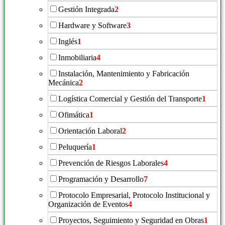
Gestión Integrada
2
Hardware y Software
3
Inglés
1
Inmobiliaria
4
Instalación, Mantenimiento y Fabricación
Mecánica
2
Logística Comercial y Gestión del Transporte
1
Ofimática
1
Orientación Laboral
2
Peluquería
1
Prevención de Riesgos Laborales
4
Programación y Desarrollo
7
Protocolo Empresarial, Protocolo Institucional y
Organización de Eventos
4
Proyectos, Seguimiento y Seguridad en Obras
1