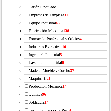
Cartón Ondulado
1
Empresas de Limpieza
31
Equipo Industrial
43
Fabricación Mecánica
138
Formación Profesional y Oficios
4
Industrias Extractivas
10
Ingeniería Industrial
5
Lavanderia Industrial
6
Madera, Mueble y Corcho
37
Maquinaria
21
Producción Mecánica
14
Química
96
Soldadura
14
Textil, Confección y Piel
51