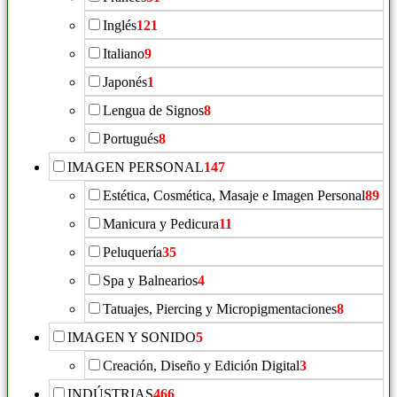
Inglés
121
Italiano
9
Japonés
1
Lengua de Signos
8
Portugués
8
IMAGEN PERSONAL
147
Estética, Cosmética, Masaje e Imagen Personal
89
Manicura y Pedicura
11
Peluquería
35
Spa y Balnearios
4
Tatuajes, Piercing y Micropigmentaciones
8
IMAGEN Y SONIDO
5
Creación, Diseño y Edición Digital
3
INDÚSTRIAS
466