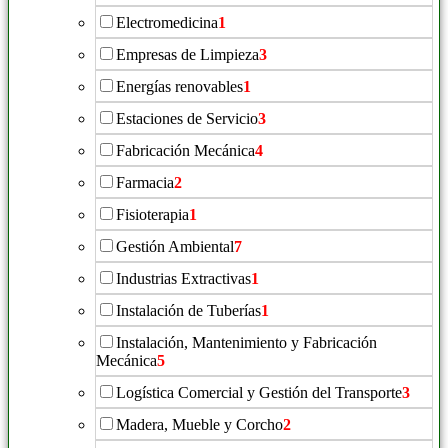
Electromedicina
1
Empresas de Limpieza
3
Energías renovables
1
Estaciones de Servicio
3
Fabricación Mecánica
4
Farmacia
2
Fisioterapia
1
Gestión Ambiental
7
Industrias Extractivas
1
Instalación de Tuberías
1
Instalación, Mantenimiento y Fabricación
Mecánica
5
Logística Comercial y Gestión del Transporte
3
Madera, Mueble y Corcho
2