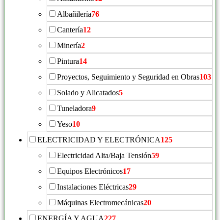
Albañilería
76
Cantería
12
Minería
2
Pintura
14
Proyectos, Seguimiento y Seguridad en Obras
103
Solado y Alicatados
5
Tuneladora
9
Yeso
10
ELECTRICIDAD Y ELECTRÓNICA
125
Electricidad Alta/Baja Tensión
59
Equipos Electrónicos
17
Instalaciones Eléctricas
29
Máquinas Electromecánicas
20
ENERGÍA Y AGUA
227