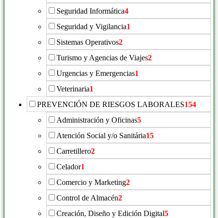
Seguridad Informática
4
Seguridad y Vigilancia
1
Sistemas Operativos
2
Turismo y Agencias de Viajes
2
Urgencias y Emergencias
1
Veterinaria
1
PREVENCIÓN DE RIESGOS LABORALES
154
Administración y Oficinas
5
Atención Social y/o Sanitária
15
Carretillero
2
Celador
1
Comercio y Marketing
2
Control de Almacén
2
Creación, Diseño y Edición Digital
5