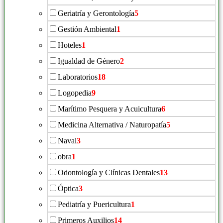
Geriatría y Gerontología
5
Gestión Ambiental
1
Hoteles
1
Igualdad de Género
2
Laboratorios
18
Logopedia
9
Marítimo Pesquera y Acuicultura
6
Medicina Alternativa / Naturopatía
5
Naval
3
obra
1
Odontología y Clínicas Dentales
13
Óptica
3
Pediatría y Puericultura
1
Primeros Auxilios
14