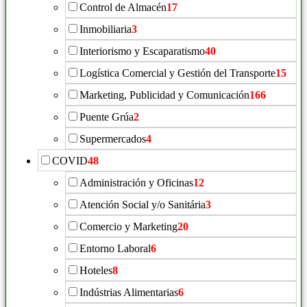
Control de Almacén
17
Inmobiliaria
3
Interiorismo y Escaparatismo
40
Logística Comercial y Gestión del Transporte
15
Marketing, Publicidad y Comunicación
166
Puente Grúa
2
Supermercados
4
COVID
48
Administración y Oficinas
12
Atención Social y/o Sanitária
3
Comercio y Marketing
20
Entorno Laboral
6
Hoteles
8
Indústrias Alimentarias
6