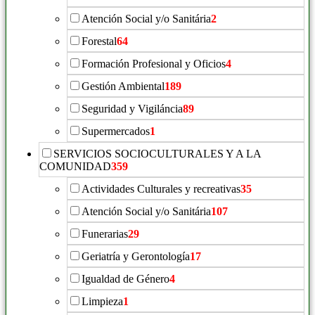
Atención Social y/o Sanitária
2
Forestal
64
Formación Profesional y Oficios
4
Gestión Ambiental
189
Seguridad y Vigiláncia
89
Supermercados
1
SERVICIOS SOCIOCULTURALES Y A LA
COMUNIDAD
359
Actividades Culturales y recreativas
35
Atención Social y/o Sanitária
107
Funerarias
29
Geriatría y Gerontología
17
Igualdad de Género
4
Limpieza
1