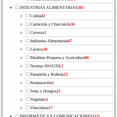
INDUSTRIAS ALIMENTARIAS
265
Calidad
2
Carnicería y Charcutería
36
Cerveza
3
Indústrias Alimentarias
67
Lácteos
18
Marítimo Pesquera y Acuicultura
86
Normas ISO/UNE
2
Panadería y Bollería
12
Restauración
2
Setas y Hongos
23
Vegetales
1
Vinicultura
17
INFORMÁTICA Y COMUNICACIONES
1111