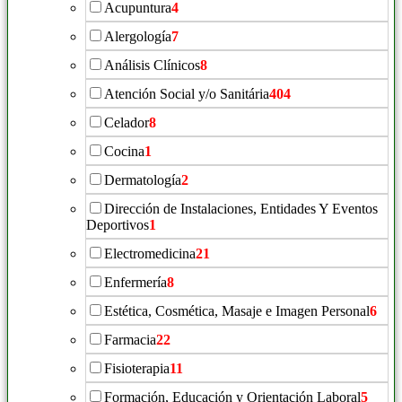
Acupuntura
4
Alergología
7
Análisis Clínicos
8
Atención Social y/o Sanitária
404
Celador
8
Cocina
1
Dermatología
2
Dirección de Instalaciones, Entidades Y Eventos
Deportivos
1
Electromedicina
21
Enfermería
8
Estética, Cosmética, Masaje e Imagen Personal
6
Farmacia
22
Fisioterapia
11
Formación, Educación y Orientación Laboral
5