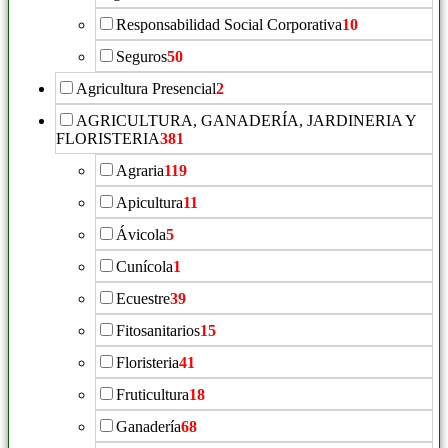
Responsabilidad Social Corporativa
10
Seguros
50
Agricultura Presencial
2
AGRICULTURA, GANADERÍA, JARDINERIA Y
FLORISTERIA
381
Agraria
119
Apicultura
11
Ávicola
5
Cunícola
1
Ecuestre
39
Fitosanitarios
15
Floristeria
41
Fruticultura
18
Ganadería
68