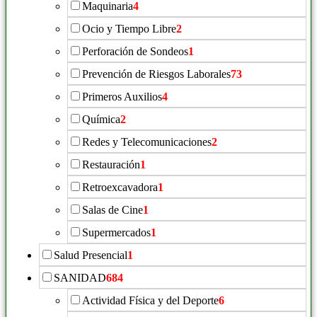
Maquinaria
4
Ocio y Tiempo Libre
2
Perforación de Sondeos
1
Prevención de Riesgos Laborales
73
Primeros Auxilios
4
Química
2
Redes y Telecomunicaciones
2
Restauración
1
Retroexcavadora
1
Salas de Cine
1
Supermercados
1
Salud Presencial
1
SANIDAD
684
Actividad Física y del Deporte
6