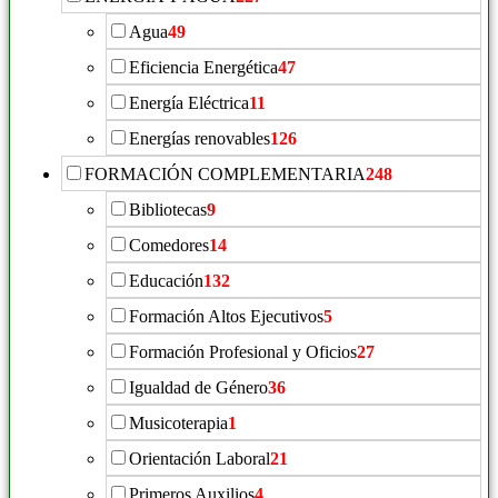
Agua
49
Eficiencia Energética
47
Energía Eléctrica
11
Energías renovables
126
FORMACIÓN COMPLEMENTARIA
248
Bibliotecas
9
Comedores
14
Educación
132
Formación Altos Ejecutivos
5
Formación Profesional y Oficios
27
Igualdad de Género
36
Musicoterapia
1
Orientación Laboral
21
Primeros Auxilios
4