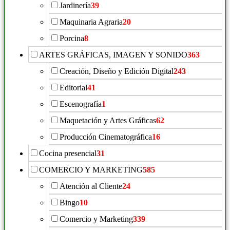
Jardinería
39
Maquinaria Agraria
20
Porcina
8
ARTES GRÁFICAS, IMAGEN Y SONIDO
363
Creación, Diseño y Edición Digital
243
Editorial
41
Escenografía
1
Maquetación y Artes Gráficas
62
Producción Cinematográfica
16
Cocina presencial
31
COMERCIO Y MARKETING
585
Atención al Cliente
24
Bingo
10
Comercio y Marketing
339