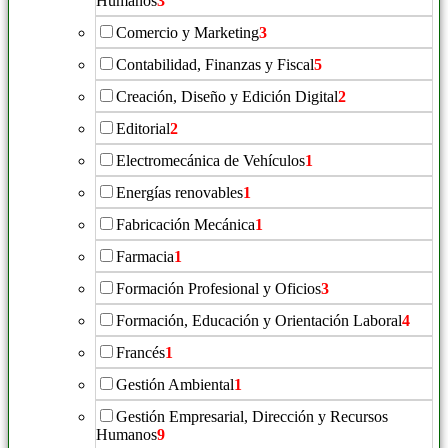
Humanos
3
Comercio y Marketing
3
Contabilidad, Finanzas y Fiscal
5
Creación, Diseño y Edición Digital
2
Editorial
2
Electromecánica de Vehículos
1
Energías renovables
1
Fabricación Mecánica
1
Farmacia
1
Formación Profesional y Oficios
3
Formación, Educación y Orientación Laboral
4
Francés
1
Gestión Ambiental
1
Gestión Empresarial, Dirección y Recursos
Humanos
9