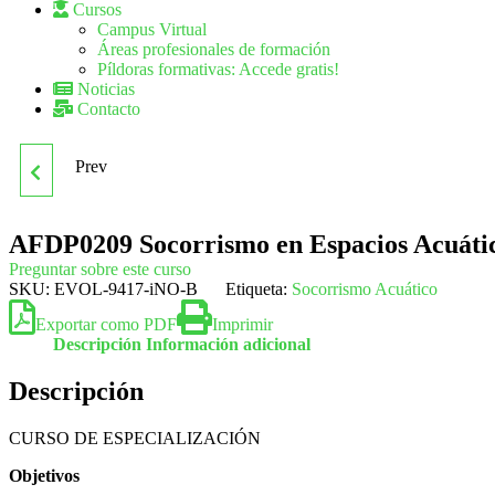
Cursos
Campus Virtual
Áreas profesionales de formación
Píldoras formativas: Accede gratis!
Noticias
Contacto
Prev
AFDA0611 GUÍA POR
ITINERARIOS DE BAJA Y
AFDP0209 Socorrismo en Espacios Acuátic
Preguntar sobre este curso
MEDIA MONTAÑA
SKU:
EVOL-9417-iNO-B
Etiqueta:
Socorrismo Acuático
Exportar como PDF
Imprimir
Descripción
Información adicional
Descripción
CURSO DE ESPECIALIZACIÓN
Objetivos