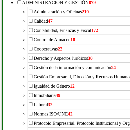
ADMINISTRACIÓN Y GESTIÓN
879
Administración y Oficinas
210
Calidad
47
Contabilidad, Finanzas y Fiscal
172
Control de Almacén
18
Cooperativas
22
Derecho y Aspectos Jurídicos
30
Gestión de la información y comunicación
54
Gestión Empresarial, Dirección y Recursos Humano
Igualdad de Género
12
Inmobiliaria
49
Laboral
32
Normas ISO/UNE
42
Protocolo Empresarial, Protocolo Institucional y Or