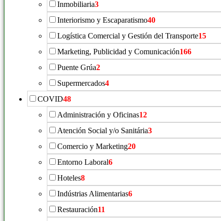
Inmobiliaria
3
Interiorismo y Escaparatismo
40
Logística Comercial y Gestión del Transporte
15
Marketing, Publicidad y Comunicación
166
Puente Grúa
2
Supermercados
4
COVID
48
Administración y Oficinas
12
Atención Social y/o Sanitária
3
Comercio y Marketing
20
Entorno Laboral
6
Hoteles
8
Indústrias Alimentarias
6
Restauración
11