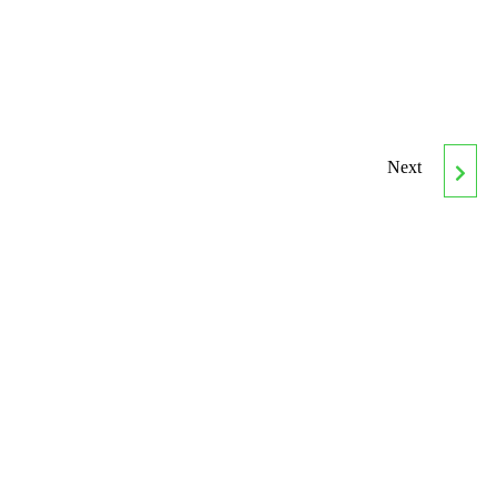
Next
AFDP0211
COORDINACIÓN DE
SERVICIOS DE
SOCORRISMO EN
INSTALACIONES Y
ESPACIOS NATURALES
ACUÁTICOS