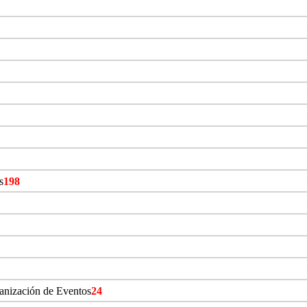
s
198
ganización de Eventos
24