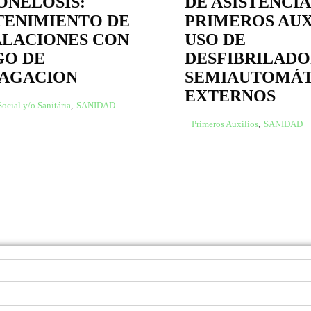
ONELOSIS:
DE ASISTENCIA
ENIMIENTO DE
PRIMEROS AUX
ALACIONES CON
USO DE
GO DE
DESFIBRILADO
AGACION
SEMIAUTOMÁT
EXTERNOS
ocial y/o Sanitária
,
SANIDAD
Primeros Auxilios
,
SANIDAD