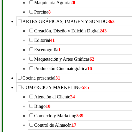
Maquinaria Agraria
20
Porcina
8
ARTES GRÁFICAS, IMAGEN Y SONIDO
363
Creación, Diseño y Edición Digital
243
Editorial
41
Escenografía
1
Maquetación y Artes Gráficas
62
Producción Cinematográfica
16
Cocina presencial
31
COMERCIO Y MARKETING
585
Atención al Cliente
24
Bingo
10
Comercio y Marketing
339
Control de Almacén
17