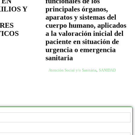
 EN
funcionales de los
ILIOS Y
principales órganos,
aparatos y sistemas del
RES
cuerpo humano, aplicados
ICOS
a la valoración inicial del
paciente en situación de
urgencia o emergencia
sanitaria
Atención Social y/o Sanitária
,
SANIDAD