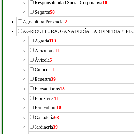
Responsabilidad Social Corporativa
10
Seguros
50
Agricultura Presencial
2
AGRICULTURA, GANADERÍA, JARDINERIA Y FL
Agraria
119
Apicultura
11
Ávicola
5
Cunícola
1
Ecuestre
39
Fitosanitarios
15
Floristeria
41
Fruticultura
18
Ganadería
68
Jardinería
39