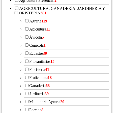
Agricultura Presencial
2
AGRICULTURA, GANADERÍA, JARDINERIA Y
FLORISTERIA
381
Agraria
119
Apicultura
11
Ávicola
5
Cunícola
1
Ecuestre
39
Fitosanitarios
15
Floristeria
41
Fruticultura
18
Ganadería
68
Jardinería
39
Maquinaria Agraria
20
Porcina
8