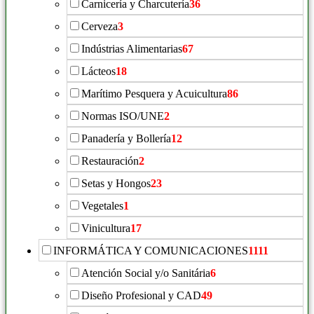
Carnicería y Charcutería
36
Cerveza
3
Indústrias Alimentarias
67
Lácteos
18
Marítimo Pesquera y Acuicultura
86
Normas ISO/UNE
2
Panadería y Bollería
12
Restauración
2
Setas y Hongos
23
Vegetales
1
Vinicultura
17
INFORMÁTICA Y COMUNICACIONES
1111
Atención Social y/o Sanitária
6
Diseño Profesional y CAD
49