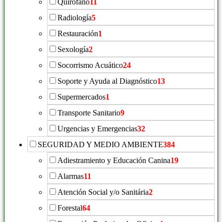
Quirófano
11
Radiología
5
Restauración
1
Sexología
2
Socorrismo Acuático
24
Soporte y Ayuda al Diagnóstico
13
Supermercados
1
Transporte Sanitario
9
Urgencias y Emergencias
32
SEGURIDAD Y MEDIO AMBIENTE
384
Adiestramiento y Educación Canina
19
Alarmas
11
Atención Social y/o Sanitária
2
Forestal
64