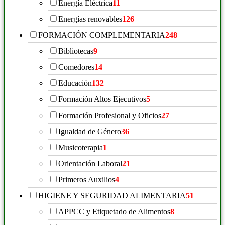
Energía Eléctrica
11
Energías renovables
126
FORMACIÓN COMPLEMENTARIA
248
Bibliotecas
9
Comedores
14
Educación
132
Formación Altos Ejecutivos
5
Formación Profesional y Oficios
27
Igualdad de Género
36
Musicoterapia
1
Orientación Laboral
21
Primeros Auxilios
4
HIGIENE Y SEGURIDAD ALIMENTARIA
51
APPCC y Etiquetado de Alimentos
8