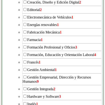
Creación, Diseño y Edición Digital
2
Editorial
2
Electromecánica de Vehículos
1
Energías renovables
1
Fabricación Mecánica
1
Farmacia
1
Formación Profesional y Oficios
3
Formación, Educación y Orientación Laboral
4
Francés
1
Gestión Ambiental
1
Gestión Empresarial, Dirección y Recursos
Humanos
9
Gestión Integrada
2
Hardware y Software
3
Inglés
1