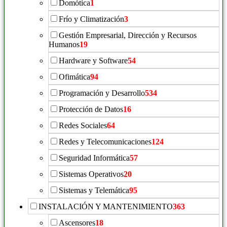
Domótica
1
Frío y Climatización
3
Gestión Empresarial, Dirección y Recursos
Humanos
19
Hardware y Software
54
Ofimática
94
Programación y Desarrollo
534
Protección de Datos
16
Redes Sociales
64
Redes y Telecomunicaciones
124
Seguridad Informática
57
Sistemas Operativos
20
Sistemas y Telemática
95
INSTALACIÓN Y MANTENIMIENTO
363
Ascensores
18