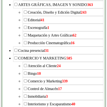
ARTES GRÁFICAS, IMAGEN Y SONIDO
363
Creación, Diseño y Edición Digital
243
Editorial
41
Escenografía
1
Maquetación y Artes Gráficas
62
Producción Cinematográfica
16
Cocina presencial
31
COMERCIO Y MARKETING
585
Atención al Cliente
24
Bingo
10
Comercio y Marketing
339
Control de Almacén
17
Inmobiliaria
3
Interiorismo y Escaparatismo
40