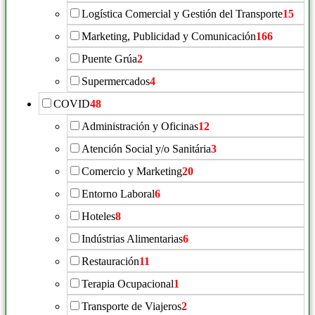
Logística Comercial y Gestión del Transporte
15
Marketing, Publicidad y Comunicación
166
Puente Grúa
2
Supermercados
4
COVID
48
Administración y Oficinas
12
Atención Social y/o Sanitária
3
Comercio y Marketing
20
Entorno Laboral
6
Hoteles
8
Indústrias Alimentarias
6
Restauración
11
Terapia Ocupacional
1
Transporte de Viajeros
2