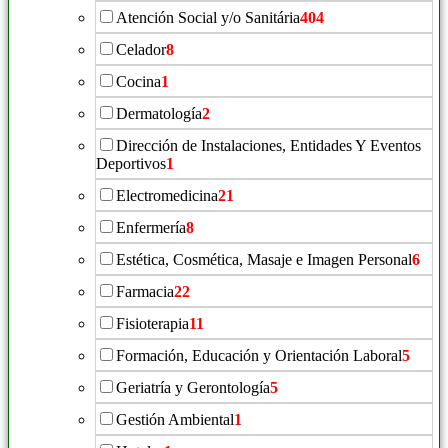
Atención Social y/o Sanitária
404
Celador
8
Cocina
1
Dermatología
2
Dirección de Instalaciones, Entidades Y Eventos
Deportivos
1
Electromedicina
21
Enfermería
8
Estética, Cosmética, Masaje e Imagen Personal
6
Farmacia
22
Fisioterapia
11
Formación, Educación y Orientación Laboral
5
Geriatría y Gerontología
5
Gestión Ambiental
1