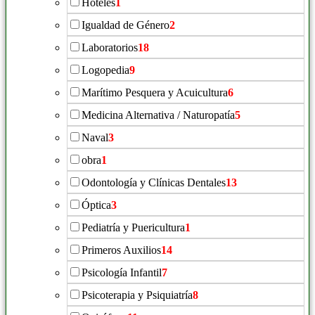
Hoteles
1
Igualdad de Género
2
Laboratorios
18
Logopedia
9
Marítimo Pesquera y Acuicultura
6
Medicina Alternativa / Naturopatía
5
Naval
3
obra
1
Odontología y Clínicas Dentales
13
Óptica
3
Pediatría y Puericultura
1
Primeros Auxilios
14
Psicología Infantil
7
Psicoterapia y Psiquiatría
8