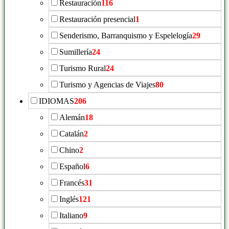
Restauración
116
Restauración presencial
1
Senderismo, Barranquismo y Espelelogía
29
Sumillería
24
Turismo Rural
24
Turismo y Agencias de Viajes
80
IDIOMAS
206
Alemán
18
Catalán
2
Chino
2
Español
6
Francés
31
Inglés
121
Italiano
9