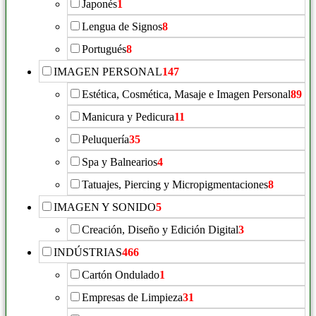
Japonés
1
Lengua de Signos
8
Portugués
8
IMAGEN PERSONAL
147
Estética, Cosmética, Masaje e Imagen Personal
89
Manicura y Pedicura
11
Peluquería
35
Spa y Balnearios
4
Tatuajes, Piercing y Micropigmentaciones
8
IMAGEN Y SONIDO
5
Creación, Diseño y Edición Digital
3
INDÚSTRIAS
466
Cartón Ondulado
1
Empresas de Limpieza
31