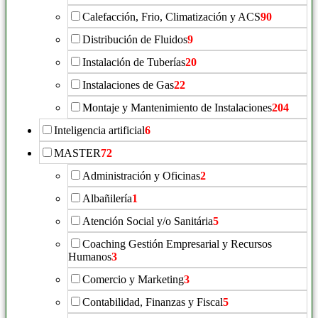
Calefacción, Frio, Climatización y ACS
90
Distribución de Fluidos
9
Instalación de Tuberías
20
Instalaciones de Gas
22
Montaje y Mantenimiento de Instalaciones
204
Inteligencia artificial
6
MASTER
72
Administración y Oficinas
2
Albañilería
1
Atención Social y/o Sanitária
5
Coaching Gestión Empresarial y Recursos
Humanos
3
Comercio y Marketing
3
Contabilidad, Finanzas y Fiscal
5