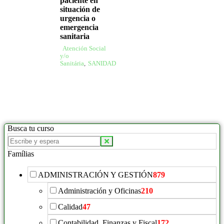
paciente en
situación de
urgencia o
emergencia
sanitaria
Atención Social
y/o
Sanitária
,
SANIDAD
Busca tu curso
Famílias
ADMINISTRACIÓN Y GESTIÓN
879
Administración y Oficinas
210
Calidad
47
Contabilidad, Finanzas y Fiscal
172