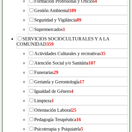
Formación Profesional y Oficios
4
Gestión Ambiental
189
Seguridad y Vigiláncia
89
Supermercados
1
SERVICIOS SOCIOCULTURALES Y A LA
COMUNIDAD
359
Actividades Culturales y recreativas
35
Atención Social y/o Sanitária
107
Funerarias
29
Geriatría y Gerontología
17
Igualdad de Género
4
Limpieza
1
Orientación Laboral
25
Pedagogía Terapéutica
16
Psicoterapia y Psiquiatría
5