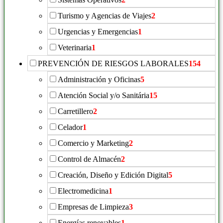
Turismo y Agencias de Viajes
2
Urgencias y Emergencias
1
Veterinaria
1
PREVENCIÓN DE RIESGOS LABORALES
154
Administración y Oficinas
5
Atención Social y/o Sanitária
15
Carretillero
2
Celador
1
Comercio y Marketing
2
Control de Almacén
2
Creación, Diseño y Edición Digital
5
Electromedicina
1
Empresas de Limpieza
3
Energías renovables
1