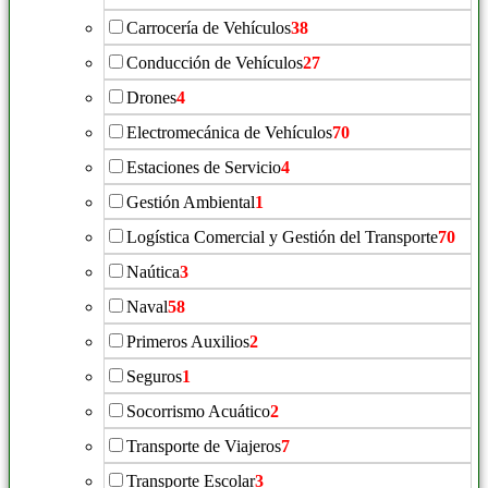
Carrocería de Vehículos
38
Conducción de Vehículos
27
Drones
4
Electromecánica de Vehículos
70
Estaciones de Servicio
4
Gestión Ambiental
1
Logística Comercial y Gestión del Transporte
70
Naútica
3
Naval
58
Primeros Auxilios
2
Seguros
1
Socorrismo Acuático
2
Transporte de Viajeros
7
Transporte Escolar
3