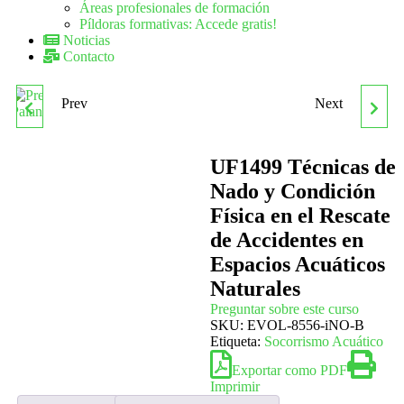
Áreas profesionales de formación
Píldoras formativas: Accede gratis!
Noticias
Contacto
Prev
Next
PREPARACIÓN DE
UF1501
MANIOBRAS DE
DESPLAZAMIENTO,
UF1499 Técnicas de
Nado y Condición
PALANGRE, ARRASTRE Y
ESTANCIA Y SEGURIDAD
Física en el Rescate
de Accidentes en
CERCO. UF1489
EN EL MEDIO NATURAL
Espacios Acuáticos
EN ACTIVIDADES
Naturales
Preguntar sobre este curso
ECUESTRES
SKU:
EVOL-8556-iNO-B
Etiqueta:
Socorrismo Acuático
Exportar como PDF
Imprimir