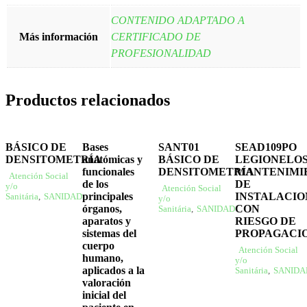
CONTENIDO ADAPTADO A
Más información
CERTIFICADO DE
PROFESIONALIDAD
Productos relacionados
BÁSICO DE
Bases
SANT01
SEAD109PO
DENSITOMETRÍA
anatómicas y
BÁSICO DE
LEGIONELOS
funcionales
DENSITOMETRÍA
MANTENIMI
Atención Social
de los
DE
y/o
Atención Social
principales
INSTALACIO
Sanitária
,
SANIDAD
y/o
órganos,
CON
Sanitária
,
SANIDAD
aparatos y
RIESGO DE
sistemas del
PROPAGACI
cuerpo
Atención Social
humano,
y/o
aplicados a la
Sanitária
,
SANIDA
valoración
inicial del