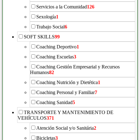
Servicios a la Comunidad
126
Sexología
1
Trabajo Social
6
SOFT SKILLS
99
Coaching Deportivo
1
Coaching Escuelas
3
Coaching Gestión Empresarial y Recursos
Humanos
82
Coaching Nutrición y Dietética
1
Coaching Personal y Familiar
7
Coaching Sanidad
5
TRANSPORTE Y MANTENIMIENTO DE
VEHÍCULOS
371
Atención Social y/o Sanitária
2
Bicicletas
3