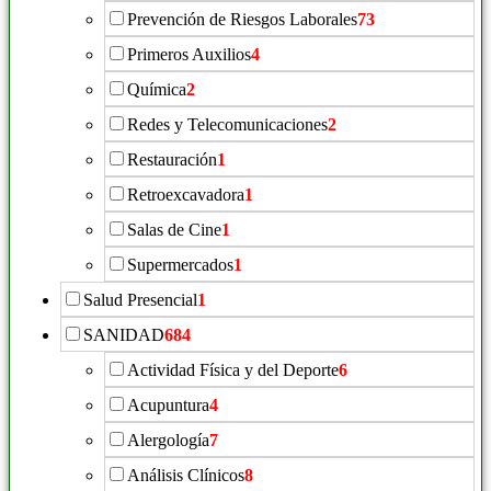
Prevención de Riesgos Laborales
73
Primeros Auxilios
4
Química
2
Redes y Telecomunicaciones
2
Restauración
1
Retroexcavadora
1
Salas de Cine
1
Supermercados
1
Salud Presencial
1
SANIDAD
684
Actividad Física y del Deporte
6
Acupuntura
4
Alergología
7
Análisis Clínicos
8