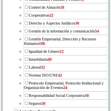
Control de Almacén
18
Cooperativas
22
Derecho y Aspectos Jurídicos
30
Gestión de la información y comunicación
54
Gestión Empresarial, Dirección y Recursos
Humanos
198
Igualdad de Género
12
Inmobiliaria
49
Laboral
32
Normas ISO/UNE
42
Protocolo Empresarial, Protocolo Institucional y
Organización de Eventos
24
Responsabilidad Social Corporativa
10
Seguros
50