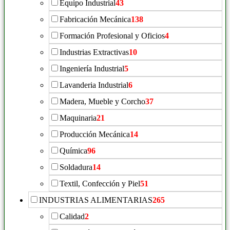
Equipo Industrial
43
Fabricación Mecánica
138
Formación Profesional y Oficios
4
Industrias Extractivas
10
Ingeniería Industrial
5
Lavanderia Industrial
6
Madera, Mueble y Corcho
37
Maquinaria
21
Producción Mecánica
14
Química
96
Soldadura
14
Textil, Confección y Piel
51
INDUSTRIAS ALIMENTARIAS
265
Calidad
2