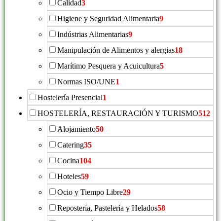
Calidad
3
Higiene y Seguridad Alimentaria
9
Indústrias Alimentarias
9
Manipulación de Alimentos y alergias
18
Marítimo Pesquera y Acuicultura
5
Normas ISO/UNE
1
Hostelería Presencial
1
HOSTELERÍA, RESTAURACIÓN Y TURISMO
512
Alojamiento
50
Catering
35
Cocina
104
Hoteles
59
Ocio y Tiempo Libre
29
Repostería, Pastelería y Helados
58