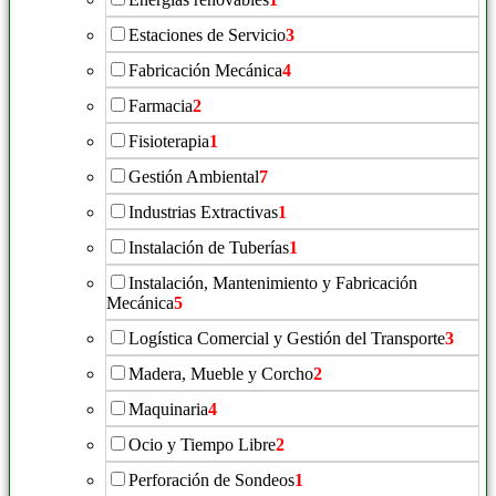
Estaciones de Servicio
3
Fabricación Mecánica
4
Farmacia
2
Fisioterapia
1
Gestión Ambiental
7
Industrias Extractivas
1
Instalación de Tuberías
1
Instalación, Mantenimiento y Fabricación
Mecánica
5
Logística Comercial y Gestión del Transporte
3
Madera, Mueble y Corcho
2
Maquinaria
4
Ocio y Tiempo Libre
2
Perforación de Sondeos
1