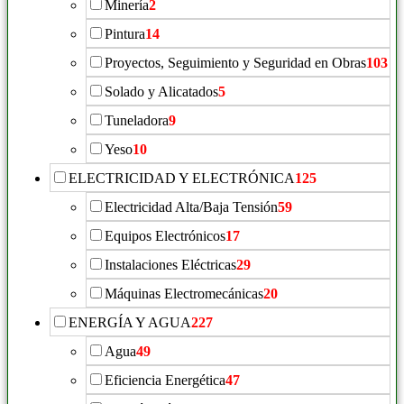
Minería
2
Pintura
14
Proyectos, Seguimiento y Seguridad en Obras
103
Solado y Alicatados
5
Tuneladora
9
Yeso
10
ELECTRICIDAD Y ELECTRÓNICA
125
Electricidad Alta/Baja Tensión
59
Equipos Electrónicos
17
Instalaciones Eléctricas
29
Máquinas Electromecánicas
20
ENERGÍA Y AGUA
227
Agua
49
Eficiencia Energética
47