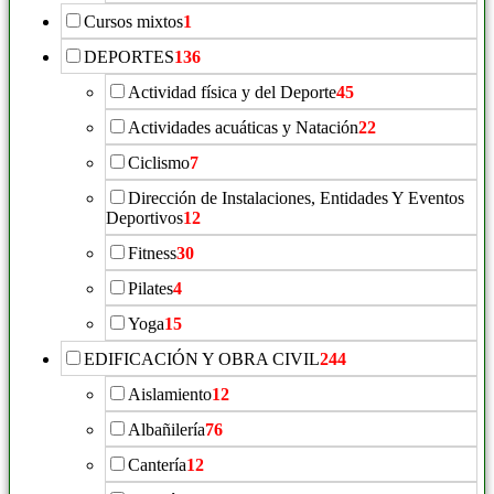
Cursos mixtos
1
DEPORTES
136
Actividad física y del Deporte
45
Actividades acuáticas y Natación
22
Ciclismo
7
Dirección de Instalaciones, Entidades Y Eventos
Deportivos
12
Fitness
30
Pilates
4
Yoga
15
EDIFICACIÓN Y OBRA CIVIL
244
Aislamiento
12
Albañilería
76
Cantería
12