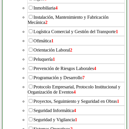
Inmobiliaria
4
Instalación, Mantenimiento y Fabricación
Mecánica
2
Logística Comercial y Gestión del Transporte
1
Ofimática
1
Orientación Laboral
2
Peluquería
1
Prevención de Riesgos Laborales
4
Programación y Desarrollo
7
Protocolo Empresarial, Protocolo Institucional y
Organización de Eventos
4
Proyectos, Seguimiento y Seguridad en Obras
1
Seguridad Informática
4
Seguridad y Vigilancia
1
Sistemas Operativos
2