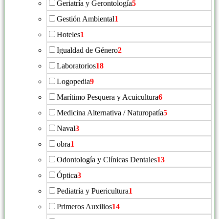
Geriatría y Gerontología
5
Gestión Ambiental
1
Hoteles
1
Igualdad de Género
2
Laboratorios
18
Logopedia
9
Marítimo Pesquera y Acuicultura
6
Medicina Alternativa / Naturopatía
5
Naval
3
obra
1
Odontología y Clínicas Dentales
13
Óptica
3
Pediatría y Puericultura
1
Primeros Auxilios
14