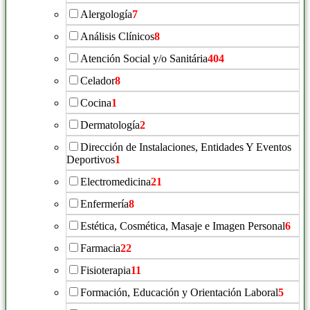
Alergología
7
Análisis Clínicos
8
Atención Social y/o Sanitária
404
Celador
8
Cocina
1
Dermatología
2
Dirección de Instalaciones, Entidades Y Eventos
Deportivos
1
Electromedicina
21
Enfermería
8
Estética, Cosmética, Masaje e Imagen Personal
6
Farmacia
22
Fisioterapia
11
Formación, Educación y Orientación Laboral
5