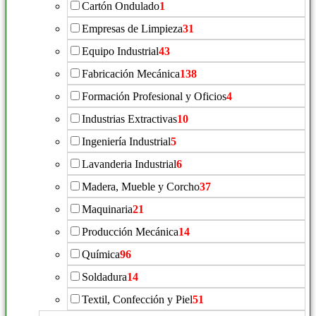
Cartón Ondulado
1
Empresas de Limpieza
31
Equipo Industrial
43
Fabricación Mecánica
138
Formación Profesional y Oficios
4
Industrias Extractivas
10
Ingeniería Industrial
5
Lavanderia Industrial
6
Madera, Mueble y Corcho
37
Maquinaria
21
Producción Mecánica
14
Química
96
Soldadura
14
Textil, Confección y Piel
51