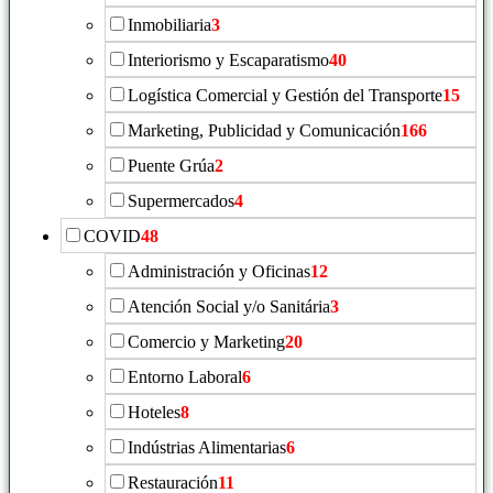
Inmobiliaria
3
Interiorismo y Escaparatismo
40
Logística Comercial y Gestión del Transporte
15
Marketing, Publicidad y Comunicación
166
Puente Grúa
2
Supermercados
4
COVID
48
Administración y Oficinas
12
Atención Social y/o Sanitária
3
Comercio y Marketing
20
Entorno Laboral
6
Hoteles
8
Indústrias Alimentarias
6
Restauración
11