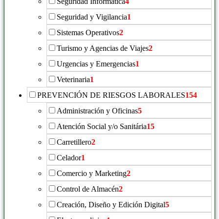
Seguridad Informática
4
Seguridad y Vigilancia
1
Sistemas Operativos
2
Turismo y Agencias de Viajes
2
Urgencias y Emergencias
1
Veterinaria
1
PREVENCIÓN DE RIESGOS LABORALES
154
Administración y Oficinas
5
Atención Social y/o Sanitária
15
Carretillero
2
Celador
1
Comercio y Marketing
2
Control de Almacén
2
Creación, Diseño y Edición Digital
5