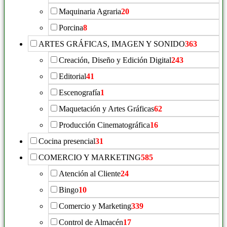
Maquinaria Agraria
20
Porcina
8
ARTES GRÁFICAS, IMAGEN Y SONIDO
363
Creación, Diseño y Edición Digital
243
Editorial
41
Escenografía
1
Maquetación y Artes Gráficas
62
Producción Cinematográfica
16
Cocina presencial
31
COMERCIO Y MARKETING
585
Atención al Cliente
24
Bingo
10
Comercio y Marketing
339
Control de Almacén
17