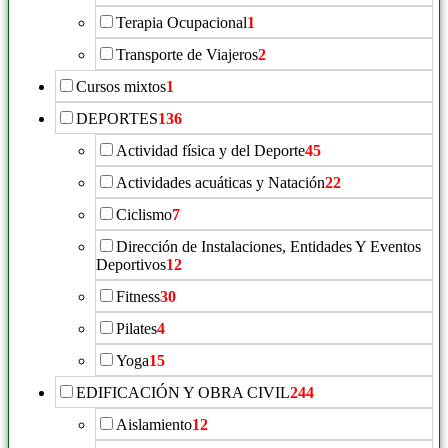
Terapia Ocupacional
1
Transporte de Viajeros
2
Cursos mixtos
1
DEPORTES
136
Actividad física y del Deporte
45
Actividades acuáticas y Natación
22
Ciclismo
7
Dirección de Instalaciones, Entidades Y Eventos
Deportivos
12
Fitness
30
Pilates
4
Yoga
15
EDIFICACIÓN Y OBRA CIVIL
244
Aislamiento
12