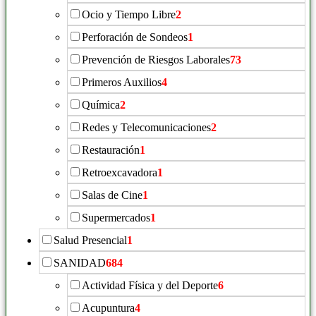
Ocio y Tiempo Libre
2
Perforación de Sondeos
1
Prevención de Riesgos Laborales
73
Primeros Auxilios
4
Química
2
Redes y Telecomunicaciones
2
Restauración
1
Retroexcavadora
1
Salas de Cine
1
Supermercados
1
Salud Presencial
1
SANIDAD
684
Actividad Física y del Deporte
6
Acupuntura
4