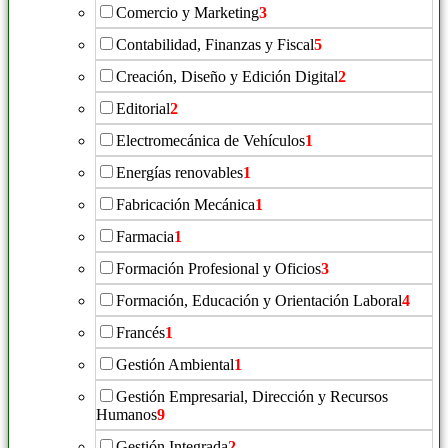
Comercio y Marketing
3
Contabilidad, Finanzas y Fiscal
5
Creación, Diseño y Edición Digital
2
Editorial
2
Electromecánica de Vehículos
1
Energías renovables
1
Fabricación Mecánica
1
Farmacia
1
Formación Profesional y Oficios
3
Formación, Educación y Orientación Laboral
4
Francés
1
Gestión Ambiental
1
Gestión Empresarial, Dirección y Recursos
Humanos
9
Gestión Integrada
2