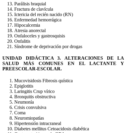
Parálisis braquial
Fractura de clavícula
Ictericia del recién nacido (RN)
Enfermedad hemorrágica
Hipocalcemia
Atresia anorectal
Onfaloceles y gastrosquisis
Onfalitis
Síndrome de deprivación por drogas
UNIDAD DIDÁCTICA 3. ALTERACIONES DE LA
SALUD MÁS COMUNES EN EL LACTANTE Y
PREESCOLAR-ESCOLAR.
Mucovisidosis Fibrosis quística
Epiglotitis
Laringitis Crup vírico
Bronquitis obstructiva
Neumonía
Crisis convulsiva
Coma
Neuromiopatías
Hipertensión intracraneal
Diabetes mellitus Cetoacidosis diabética