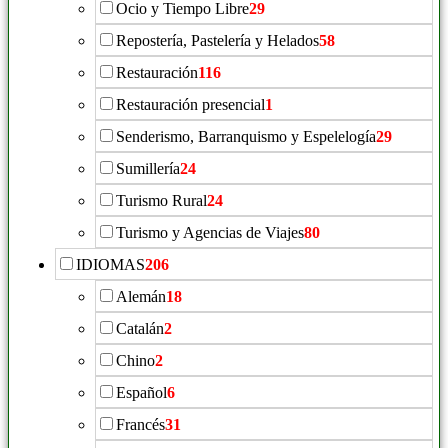
Ocio y Tiempo Libre
29
Repostería, Pastelería y Helados
58
Restauración
116
Restauración presencial
1
Senderismo, Barranquismo y Espelelogía
29
Sumillería
24
Turismo Rural
24
Turismo y Agencias de Viajes
80
IDIOMAS
206
Alemán
18
Catalán
2
Chino
2
Español
6
Francés
31