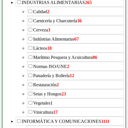
INDUSTRIAS ALIMENTARIAS
265
Calidad
2
Carnicería y Charcutería
36
Cerveza
3
Indústrias Alimentarias
67
Lácteos
18
Marítimo Pesquera y Acuicultura
86
Normas ISO/UNE
2
Panadería y Bollería
12
Restauración
2
Setas y Hongos
23
Vegetales
1
Vinicultura
17
INFORMÁTICA Y COMUNICACIONES
1111