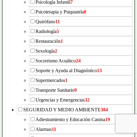
Psicología Infantil
7
Psicoterapia y Psiquiatría
8
Quirófano
11
Radiología
5
Restauración
1
Sexología
2
Socorrismo Acuático
24
Soporte y Ayuda al Diagnóstico
13
Supermercados
1
Transporte Sanitario
9
Urgencias y Emergencias
32
SEGURIDAD Y MEDIO AMBIENTE
384
Adiestramiento y Educación Canina
19
Alarmas
11