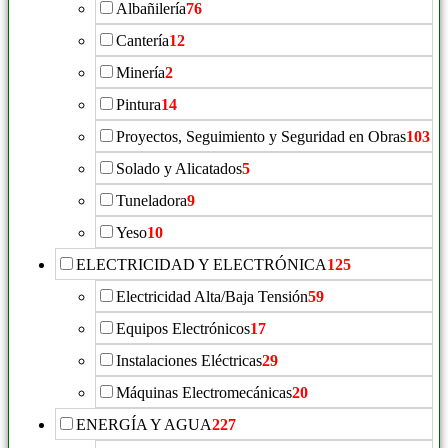
Albañilería
76
Cantería
12
Minería
2
Pintura
14
Proyectos, Seguimiento y Seguridad en Obras
103
Solado y Alicatados
5
Tuneladora
9
Yeso
10
ELECTRICIDAD Y ELECTRÓNICA
125
Electricidad Alta/Baja Tensión
59
Equipos Electrónicos
17
Instalaciones Eléctricas
29
Máquinas Electromecánicas
20
ENERGÍA Y AGUA
227