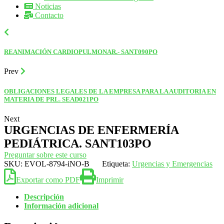
Noticias
Contacto
REANIMACIÓN CARDIOPULMONAR.- SANT090PO
Prev
OBLIGACIONES LEGALES DE LA EMPRESA PARA LA AUDITORIA EN
MATERIA DE PRL. SEAD021PO
Next
URGENCIAS DE ENFERMERÍA
PEDIÁTRICA. SANT103PO
Preguntar sobre este curso
SKU:
EVOL-8794-iNO-B
Etiqueta:
Urgencias y Emergencias
Exportar como PDF
Imprimir
Descripción
Información adicional