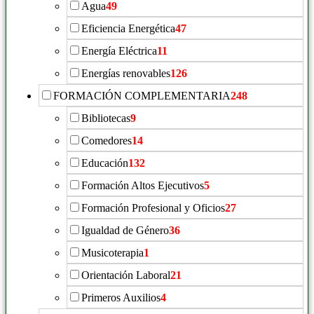
Agua
49
Eficiencia Energética
47
Energía Eléctrica
11
Energías renovables
126
FORMACIÓN COMPLEMENTARIA
248
Bibliotecas
9
Comedores
14
Educación
132
Formación Altos Ejecutivos
5
Formación Profesional y Oficios
27
Igualdad de Género
36
Musicoterapia
1
Orientación Laboral
21
Primeros Auxilios
4