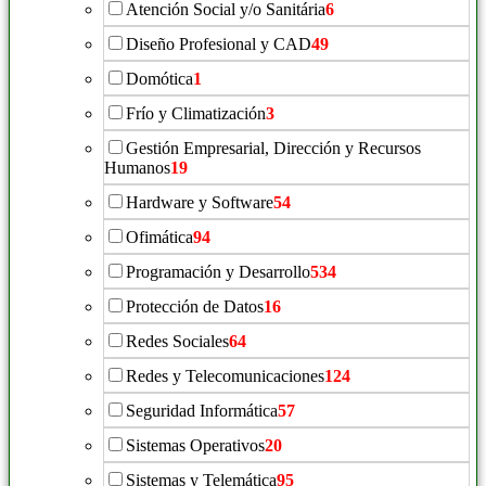
Atención Social y/o Sanitária
6
Diseño Profesional y CAD
49
Domótica
1
Frío y Climatización
3
Gestión Empresarial, Dirección y Recursos
Humanos
19
Hardware y Software
54
Ofimática
94
Programación y Desarrollo
534
Protección de Datos
16
Redes Sociales
64
Redes y Telecomunicaciones
124
Seguridad Informática
57
Sistemas Operativos
20
Sistemas y Telemática
95