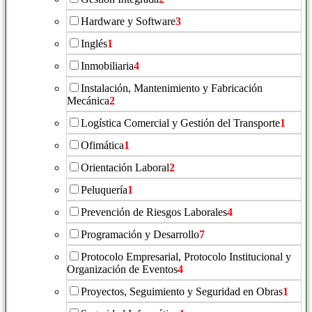
Hardware y Software
3
Inglés
1
Inmobiliaria
4
Instalación, Mantenimiento y Fabricación
Mecánica
2
Logística Comercial y Gestión del Transporte
1
Ofimática
1
Orientación Laboral
2
Peluquería
1
Prevención de Riesgos Laborales
4
Programación y Desarrollo
7
Protocolo Empresarial, Protocolo Institucional y
Organización de Eventos
4
Proyectos, Seguimiento y Seguridad en Obras
1