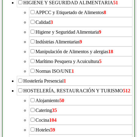
HIGIENE Y SEGURIDAD ALIMENTARIA
51
APPCC y Etiquetado de Alimentos
8
Calidad
3
Higiene y Seguridad Alimentaria
9
Indústrias Alimentarias
9
Manipulación de Alimentos y alergias
18
Marítimo Pesquera y Acuicultura
5
Normas ISO/UNE
1
Hostelería Presencial
1
HOSTELERÍA, RESTAURACIÓN Y TURISMO
512
Alojamiento
50
Catering
35
Cocina
104
Hoteles
59