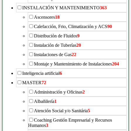
INSTALACIÓN Y MANTENIMIENTO
363
Ascensores
18
Calefacción, Frio, Climatización y ACS
90
Distribución de Fluidos
9
Instalación de Tuberías
20
Instalaciones de Gas
22
Montaje y Mantenimiento de Instalaciones
204
Inteligencia artificial
6
MASTER
72
Administración y Oficinas
2
Albañilería
1
Atención Social y/o Sanitária
5
Coaching Gestión Empresarial y Recursos
Humanos
3