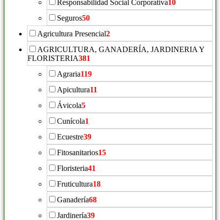
Responsabilidad Social Corporativa
10
Seguros
50
Agricultura Presencial
2
AGRICULTURA, GANADERÍA, JARDINERIA Y
FLORISTERIA
381
Agraria
119
Apicultura
11
Ávicola
5
Cunícola
1
Ecuestre
39
Fitosanitarios
15
Floristeria
41
Fruticultura
18
Ganadería
68
Jardinería
39