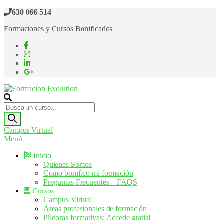
Saltar
630 066 514
al
Formaciones y Cursos Bonificados
contenido
Formacion Evolution
Cursos de formación continua
Búsqueda
de
productos
Campus Virtual
Menú
Inicio
Quienes Somos
Como bonifico mi formación
Preguntas Frecuentes – FAQS
Cursos
Campus Virtual
Áreas profesionales de formación
Píldoras formativas: Accede gratis!