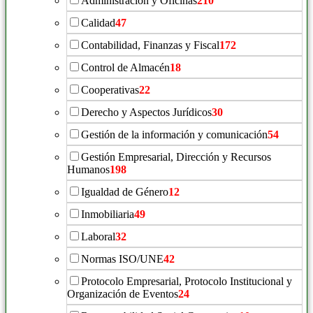
Administración y Oficinas
210
Calidad
47
Contabilidad, Finanzas y Fiscal
172
Control de Almacén
18
Cooperativas
22
Derecho y Aspectos Jurídicos
30
Gestión de la información y comunicación
54
Gestión Empresarial, Dirección y Recursos
Humanos
198
Igualdad de Género
12
Inmobiliaria
49
Laboral
32
Normas ISO/UNE
42
Protocolo Empresarial, Protocolo Institucional y
Organización de Eventos
24