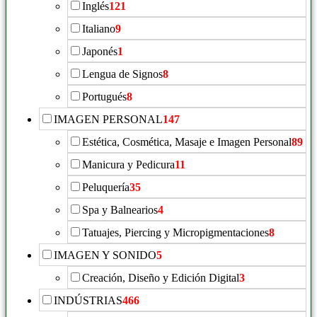
Inglés
121
Italiano
9
Japonés
1
Lengua de Signos
8
Portugués
8
IMAGEN PERSONAL
147
Estética, Cosmética, Masaje e Imagen Personal
89
Manicura y Pedicura
11
Peluquería
35
Spa y Balnearios
4
Tatuajes, Piercing y Micropigmentaciones
8
IMAGEN Y SONIDO
5
Creación, Diseño y Edición Digital
3
INDÚSTRIAS
466