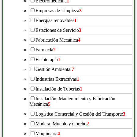
Electromedicina
1
Empresas de Limpieza
3
Energías renovables
1
Estaciones de Servicio
3
Fabricación Mecánica
4
Farmacia
2
Fisioterapia
1
Gestión Ambiental
7
Industrias Extractivas
1
Instalación de Tuberías
1
Instalación, Mantenimiento y Fabricación
Mecánica
5
Logística Comercial y Gestión del Transporte
3
Madera, Mueble y Corcho
2
Maquinaria
4