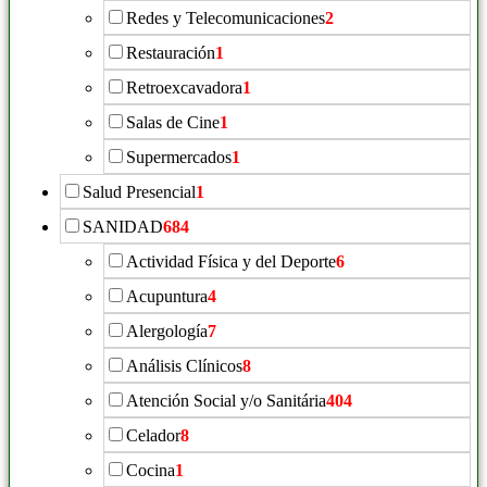
Redes y Telecomunicaciones
2
Restauración
1
Retroexcavadora
1
Salas de Cine
1
Supermercados
1
Salud Presencial
1
SANIDAD
684
Actividad Física y del Deporte
6
Acupuntura
4
Alergología
7
Análisis Clínicos
8
Atención Social y/o Sanitária
404
Celador
8
Cocina
1