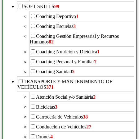
SOFT SKILLS
99
Coaching Deportivo
1
Coaching Escuelas
3
Coaching Gestión Empresarial y Recursos
Humanos
82
Coaching Nutrición y Dietética
1
Coaching Personal y Familiar
7
Coaching Sanidad
5
TRANSPORTE Y MANTENIMIENTO DE
VEHÍCULOS
371
Atención Social y/o Sanitária
2
Bicicletas
3
Carrocería de Vehículos
38
Conducción de Vehículos
27
Drones
4