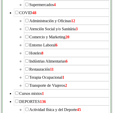
Supermercados
4
COVID
48
Administración y Oficinas
12
Atención Social y/o Sanitária
3
Comercio y Marketing
20
Entorno Laboral
6
Hoteles
8
Indústrias Alimentarias
6
Restauración
11
Terapia Ocupacional
1
Transporte de Viajeros
2
Cursos mixtos
1
DEPORTES
136
Actividad física y del Deporte
45