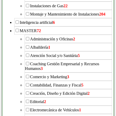
Instalaciones de Gas
22
Montaje y Mantenimiento de Instalaciones
204
Inteligencia artificial
6
MASTER
72
Administración y Oficinas
2
Albañilería
1
Atención Social y/o Sanitária
5
Coaching Gestión Empresarial y Recursos
Humanos
3
Comercio y Marketing
3
Contabilidad, Finanzas y Fiscal
5
Creación, Diseño y Edición Digital
2
Editorial
2
Electromecánica de Vehículos
1