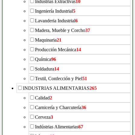
Industrias Extractivas
10
Ingeniería Industrial
5
Lavanderia Industrial
6
Madera, Mueble y Corcho
37
Maquinaria
21
Producción Mecánica
14
Química
96
Soldadura
14
Textil, Confección y Piel
51
INDUSTRIAS ALIMENTARIAS
265
Calidad
2
Carnicería y Charcutería
36
Cerveza
3
Indústrias Alimentarias
67