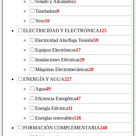
Solado y Alicatados
5
Tuneladora
9
Yeso
10
ELECTRICIDAD Y ELECTRÓNICA
125
Electricidad Alta/Baja Tensión
59
Equipos Electrónicos
17
Instalaciones Eléctricas
29
Máquinas Electromecánicas
20
ENERGÍA Y AGUA
227
Agua
49
Eficiencia Energética
47
Energía Eléctrica
11
Energías renovables
126
FORMACIÓN COMPLEMENTARIA
248