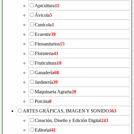
Apicultura
11
Ávicola
5
Cunícola
1
Ecuestre
39
Fitosanitarios
15
Floristeria
41
Fruticultura
18
Ganadería
68
Jardinería
39
Maquinaria Agraria
20
Porcina
8
ARTES GRÁFICAS, IMAGEN Y SONIDO
363
Creación, Diseño y Edición Digital
243
Editorial
41