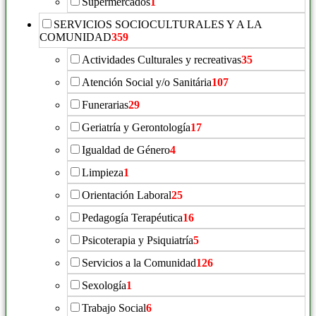
Supermercados
1
SERVICIOS SOCIOCULTURALES Y A LA
COMUNIDAD
359
Actividades Culturales y recreativas
35
Atención Social y/o Sanitária
107
Funerarias
29
Geriatría y Gerontología
17
Igualdad de Género
4
Limpieza
1
Orientación Laboral
25
Pedagogía Terapéutica
16
Psicoterapia y Psiquiatría
5
Servicios a la Comunidad
126
Sexología
1
Trabajo Social
6