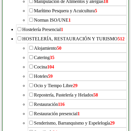
Manipulación de Alimentos y alergias
18
Marítimo Pesquera y Acuicultura
5
Normas ISO/UNE
1
Hostelería Presencial
1
HOSTELERÍA, RESTAURACIÓN Y TURISMO
512
Alojamiento
50
Catering
35
Cocina
104
Hoteles
59
Ocio y Tiempo Libre
29
Repostería, Pastelería y Helados
58
Restauración
116
Restauración presencial
1
Senderismo, Barranquismo y Espelelogía
29