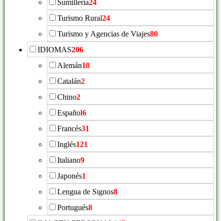
Sumillería
24
Turismo Rural
24
Turismo y Agencias de Viajes
80
IDIOMAS
206
Alemán
18
Catalán
2
Chino
2
Español
6
Francés
31
Inglés
121
Italiano
9
Japonés
1
Lengua de Signos
8
Portugués
8