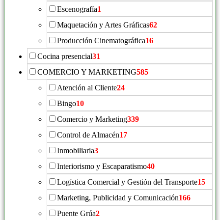
Escenografía
1
Maquetación y Artes Gráficas
62
Producción Cinematográfica
16
Cocina presencial
31
COMERCIO Y MARKETING
585
Atención al Cliente
24
Bingo
10
Comercio y Marketing
339
Control de Almacén
17
Inmobiliaria
3
Interiorismo y Escaparatismo
40
Logística Comercial y Gestión del Transporte
15
Marketing, Publicidad y Comunicación
166
Puente Grúa
2