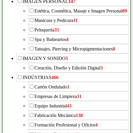
IMAGEN PERSONAL
147
Estética, Cosmética, Masaje e Imagen Personal
89
Manicura y Pedicura
11
Peluquería
35
Spa y Balnearios
4
Tatuajes, Piercing y Micropigmentaciones
8
IMAGEN Y SONIDO
5
Creación, Diseño y Edición Digital
3
INDÚSTRIAS
466
Cartón Ondulado
1
Empresas de Limpieza
31
Equipo Industrial
43
Fabricación Mecánica
138
Formación Profesional y Oficios
4