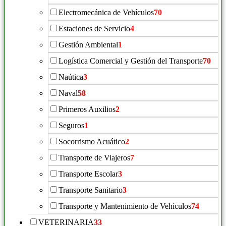
Electromecánica de Vehículos
70
Estaciones de Servicio
4
Gestión Ambiental
1
Logística Comercial y Gestión del Transporte
70
Naútica
3
Naval
58
Primeros Auxilios
2
Seguros
1
Socorrismo Acuático
2
Transporte de Viajeros
7
Transporte Escolar
3
Transporte Sanitario
3
Transporte y Mantenimiento de Vehículos
74
VETERINARIA
33