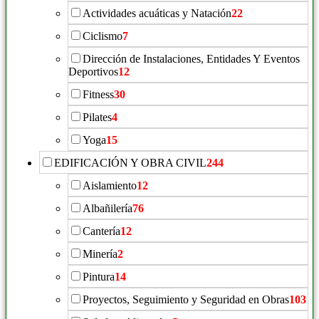
Actividades acuáticas y Natación
22
Ciclismo
7
Dirección de Instalaciones, Entidades Y Eventos
Deportivos
12
Fitness
30
Pilates
4
Yoga
15
EDIFICACIÓN Y OBRA CIVIL
244
Aislamiento
12
Albañilería
76
Cantería
12
Minería
2
Pintura
14
Proyectos, Seguimiento y Seguridad en Obras
103