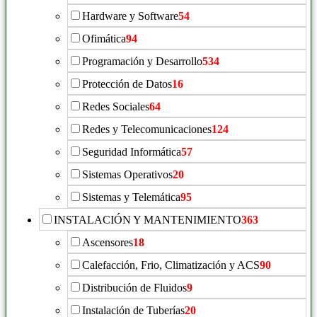
Hardware y Software
54
Ofimática
94
Programación y Desarrollo
534
Protección de Datos
16
Redes Sociales
64
Redes y Telecomunicaciones
124
Seguridad Informática
57
Sistemas Operativos
20
Sistemas y Telemática
95
INSTALACIÓN Y MANTENIMIENTO
363
Ascensores
18
Calefacción, Frio, Climatización y ACS
90
Distribución de Fluidos
9
Instalación de Tuberías
20