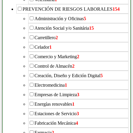
PREVENCIÓN DE RIESGOS LABORALES
154
Administración y Oficinas
5
Atención Social y/o Sanitária
15
Carretillero
2
Celador
1
Comercio y Marketing
2
Control de Almacén
2
Creación, Diseño y Edición Digital
5
Electromedicina
1
Empresas de Limpieza
3
Energías renovables
1
Estaciones de Servicio
3
Fabricación Mecánica
4
Farmacia
2