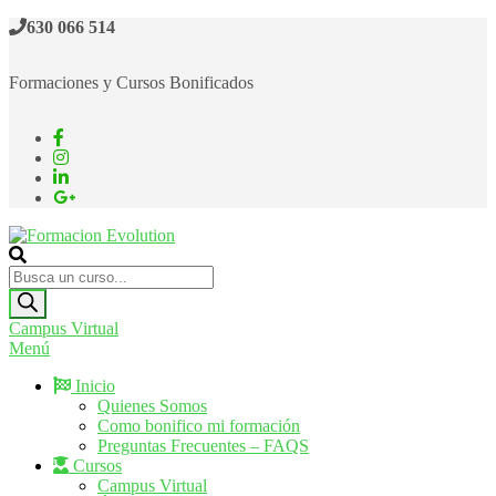
Saltar
630 066 514
al
contenido
Formaciones y Cursos Bonificados
Formacion Evolution
Cursos de formación continua
Búsqueda
de
productos
Campus Virtual
Menú
Inicio
Quienes Somos
Como bonifico mi formación
Preguntas Frecuentes – FAQS
Cursos
Campus Virtual