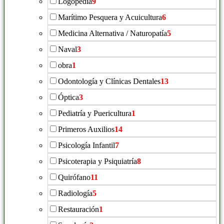
Logopedia
9
Marítimo Pesquera y Acuicultura
6
Medicina Alternativa / Naturopatía
5
Naval
3
obra
1
Odontología y Clínicas Dentales
13
Óptica
3
Pediatría y Puericultura
1
Primeros Auxilios
14
Psicología Infantil
7
Psicoterapia y Psiquiatría
8
Quirófano
11
Radiología
5
Restauración
1