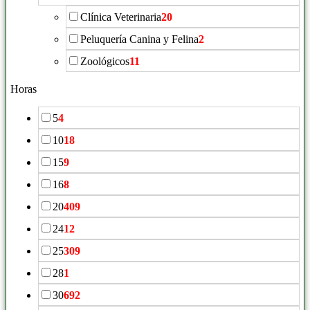
Clínica Veterinaria
20
Peluquería Canina y Felina
2
Zoológicos
11
Horas
5
4
10
18
15
9
16
8
20
409
24
12
25
309
28
1
30
692