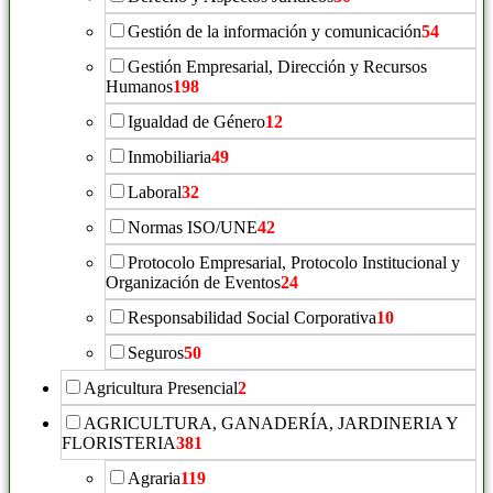
Gestión de la información y comunicación
54
Gestión Empresarial, Dirección y Recursos
Humanos
198
Igualdad de Género
12
Inmobiliaria
49
Laboral
32
Normas ISO/UNE
42
Protocolo Empresarial, Protocolo Institucional y
Organización de Eventos
24
Responsabilidad Social Corporativa
10
Seguros
50
Agricultura Presencial
2
AGRICULTURA, GANADERÍA, JARDINERIA Y
FLORISTERIA
381
Agraria
119