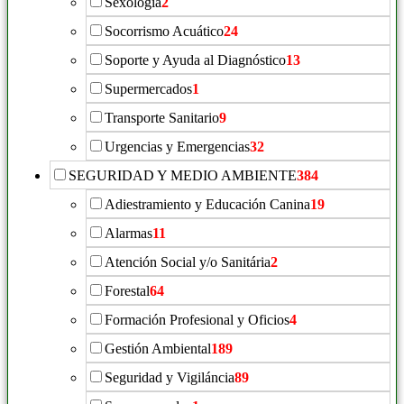
Sexología
2
Socorrismo Acuático
24
Soporte y Ayuda al Diagnóstico
13
Supermercados
1
Transporte Sanitario
9
Urgencias y Emergencias
32
SEGURIDAD Y MEDIO AMBIENTE
384
Adiestramiento y Educación Canina
19
Alarmas
11
Atención Social y/o Sanitária
2
Forestal
64
Formación Profesional y Oficios
4
Gestión Ambiental
189
Seguridad y Vigiláncia
89