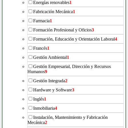
Energías renovables
1
Fabricación Mecánica
1
Farmacia
1
Formación Profesional y Oficios
3
Formación, Educación y Orientación Laboral
4
Francés
1
Gestión Ambiental
1
Gestión Empresarial, Dirección y Recursos
Humanos
9
Gestión Integrada
2
Hardware y Software
3
Inglés
1
Inmobiliaria
4
Instalación, Mantenimiento y Fabricación
Mecánica
2