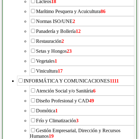
Lácteos
18
Marítimo Pesquera y Acuicultura
86
Normas ISO/UNE
2
Panadería y Bollería
12
Restauración
2
Setas y Hongos
23
Vegetales
1
Vinicultura
17
INFORMÁTICA Y COMUNICACIONES
1111
Atención Social y/o Sanitária
6
Diseño Profesional y CAD
49
Domótica
1
Frío y Climatización
3
Gestión Empresarial, Dirección y Recursos
Humanos
19