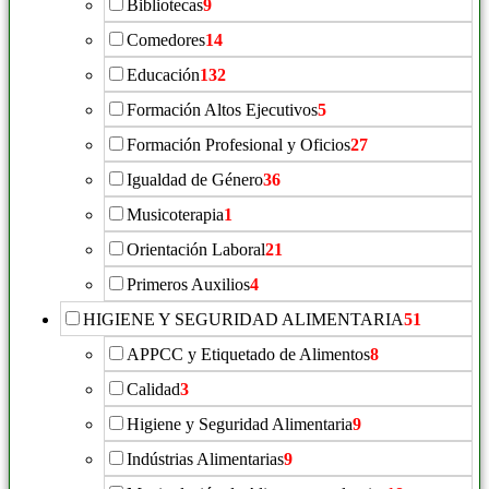
Bibliotecas
9
Comedores
14
Educación
132
Formación Altos Ejecutivos
5
Formación Profesional y Oficios
27
Igualdad de Género
36
Musicoterapia
1
Orientación Laboral
21
Primeros Auxilios
4
HIGIENE Y SEGURIDAD ALIMENTARIA
51
APPCC y Etiquetado de Alimentos
8
Calidad
3
Higiene y Seguridad Alimentaria
9
Indústrias Alimentarias
9