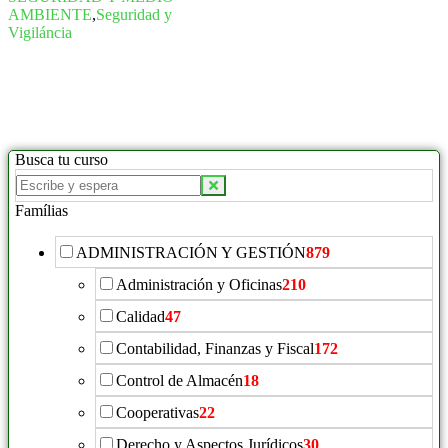
AMBIENTE
,
Seguridad y
Vigiláncia
Busca tu curso
Buscar
productos:
Famílias
ADMINISTRACIÓN Y GESTIÓN
879
Administración y Oficinas
210
Calidad
47
Contabilidad, Finanzas y Fiscal
172
Control de Almacén
18
Cooperativas
22
Derecho y Aspectos Jurídicos
30