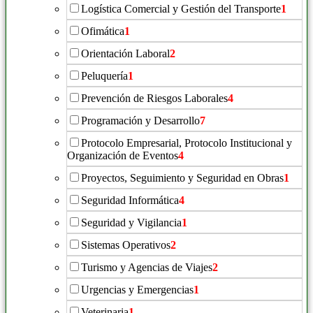
Logística Comercial y Gestión del Transporte
1
Ofimática
1
Orientación Laboral
2
Peluquería
1
Prevención de Riesgos Laborales
4
Programación y Desarrollo
7
Protocolo Empresarial, Protocolo Institucional y
Organización de Eventos
4
Proyectos, Seguimiento y Seguridad en Obras
1
Seguridad Informática
4
Seguridad y Vigilancia
1
Sistemas Operativos
2
Turismo y Agencias de Viajes
2
Urgencias y Emergencias
1
Veterinaria
1