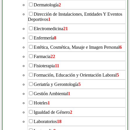
Dermatología
2
Dirección de Instalaciones, Entidades Y Eventos
Deportivos
1
Electromedicina
21
Enfermería
8
Estética, Cosmética, Masaje e Imagen Personal
6
Farmacia
22
Fisioterapia
11
Formación, Educación y Orientación Laboral
5
Geriatría y Gerontología
5
Gestión Ambiental
1
Hoteles
1
Igualdad de Género
2
Laboratorios
18