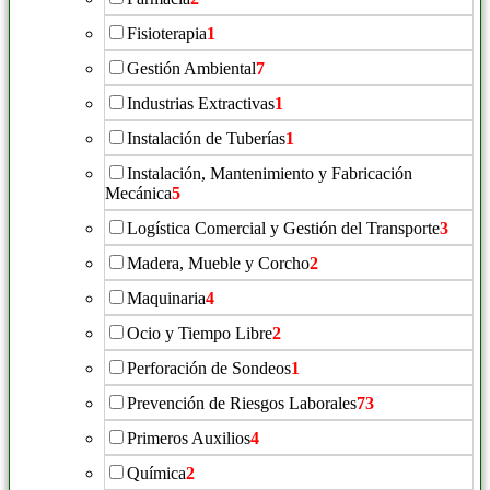
Fisioterapia
1
Gestión Ambiental
7
Industrias Extractivas
1
Instalación de Tuberías
1
Instalación, Mantenimiento y Fabricación
Mecánica
5
Logística Comercial y Gestión del Transporte
3
Madera, Mueble y Corcho
2
Maquinaria
4
Ocio y Tiempo Libre
2
Perforación de Sondeos
1
Prevención de Riesgos Laborales
73
Primeros Auxilios
4
Química
2