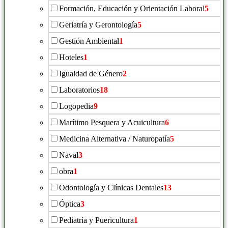
Formación, Educación y Orientación Laboral
5
Geriatría y Gerontología
5
Gestión Ambiental
1
Hoteles
1
Igualdad de Género
2
Laboratorios
18
Logopedia
9
Marítimo Pesquera y Acuicultura
6
Medicina Alternativa / Naturopatía
5
Naval
3
obra
1
Odontología y Clínicas Dentales
13
Óptica
3
Pediatría y Puericultura
1