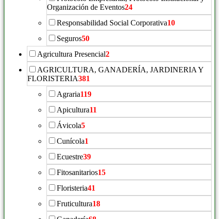
Organización de Eventos
24
Responsabilidad Social Corporativa
10
Seguros
50
Agricultura Presencial
2
AGRICULTURA, GANADERÍA, JARDINERIA Y
FLORISTERIA
381
Agraria
119
Apicultura
11
Ávicola
5
Cunícola
1
Ecuestre
39
Fitosanitarios
15
Floristeria
41
Fruticultura
18