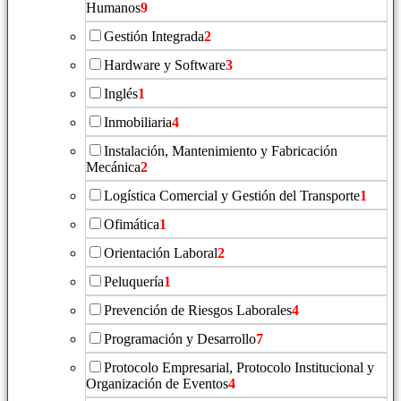
Humanos
9
Gestión Integrada
2
Hardware y Software
3
Inglés
1
Inmobiliaria
4
Instalación, Mantenimiento y Fabricación
Mecánica
2
Logística Comercial y Gestión del Transporte
1
Ofimática
1
Orientación Laboral
2
Peluquería
1
Prevención de Riesgos Laborales
4
Programación y Desarrollo
7
Protocolo Empresarial, Protocolo Institucional y
Organización de Eventos
4