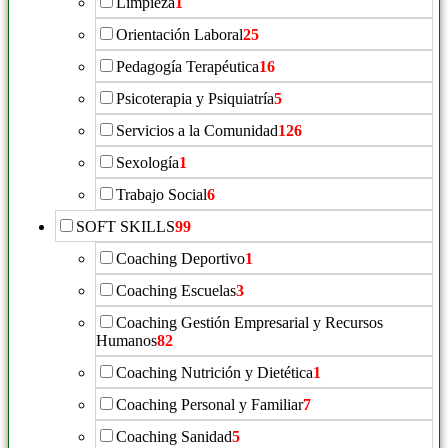
Limpieza
1
Orientación Laboral
25
Pedagogía Terapéutica
16
Psicoterapia y Psiquiatría
5
Servicios a la Comunidad
126
Sexología
1
Trabajo Social
6
SOFT SKILLS
99
Coaching Deportivo
1
Coaching Escuelas
3
Coaching Gestión Empresarial y Recursos
Humanos
82
Coaching Nutrición y Dietética
1
Coaching Personal y Familiar
7
Coaching Sanidad
5