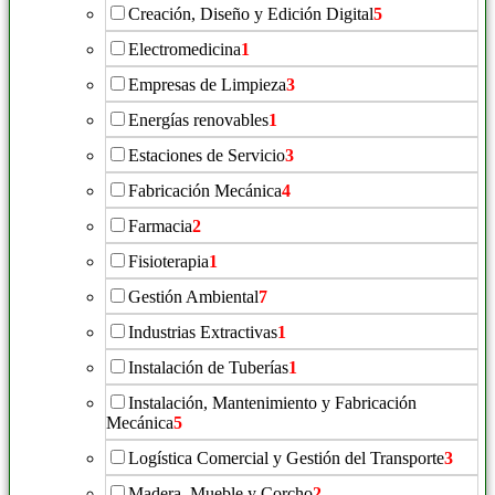
Creación, Diseño y Edición Digital
5
Electromedicina
1
Empresas de Limpieza
3
Energías renovables
1
Estaciones de Servicio
3
Fabricación Mecánica
4
Farmacia
2
Fisioterapia
1
Gestión Ambiental
7
Industrias Extractivas
1
Instalación de Tuberías
1
Instalación, Mantenimiento y Fabricación
Mecánica
5
Logística Comercial y Gestión del Transporte
3
Madera, Mueble y Corcho
2