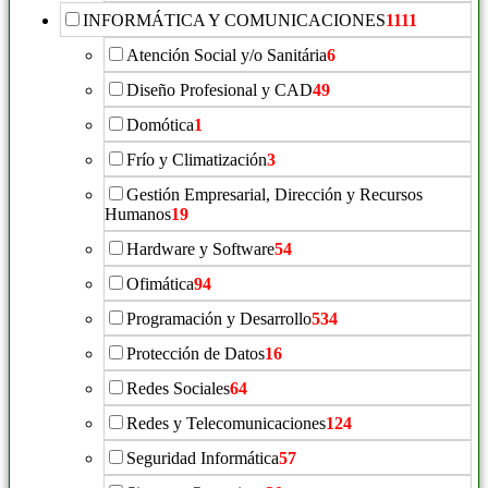
INFORMÁTICA Y COMUNICACIONES
1111
Atención Social y/o Sanitária
6
Diseño Profesional y CAD
49
Domótica
1
Frío y Climatización
3
Gestión Empresarial, Dirección y Recursos
Humanos
19
Hardware y Software
54
Ofimática
94
Programación y Desarrollo
534
Protección de Datos
16
Redes Sociales
64
Redes y Telecomunicaciones
124
Seguridad Informática
57