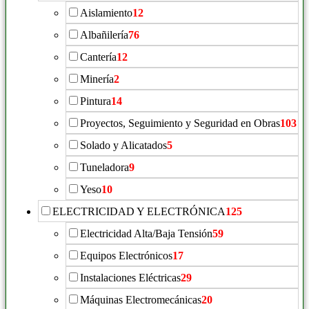
Aislamiento
12
Albañilería
76
Cantería
12
Minería
2
Pintura
14
Proyectos, Seguimiento y Seguridad en Obras
103
Solado y Alicatados
5
Tuneladora
9
Yeso
10
ELECTRICIDAD Y ELECTRÓNICA
125
Electricidad Alta/Baja Tensión
59
Equipos Electrónicos
17
Instalaciones Eléctricas
29
Máquinas Electromecánicas
20