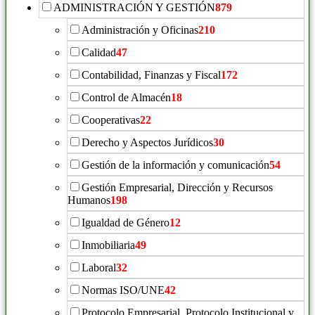
ADMINISTRACIÓN Y GESTIÓN
879
Administración y Oficinas
210
Calidad
47
Contabilidad, Finanzas y Fiscal
172
Control de Almacén
18
Cooperativas
22
Derecho y Aspectos Jurídicos
30
Gestión de la información y comunicación
54
Gestión Empresarial, Dirección y Recursos
Humanos
198
Igualdad de Género
12
Inmobiliaria
49
Laboral
32
Normas ISO/UNE
42
Protocolo Empresarial, Protocolo Institucional y