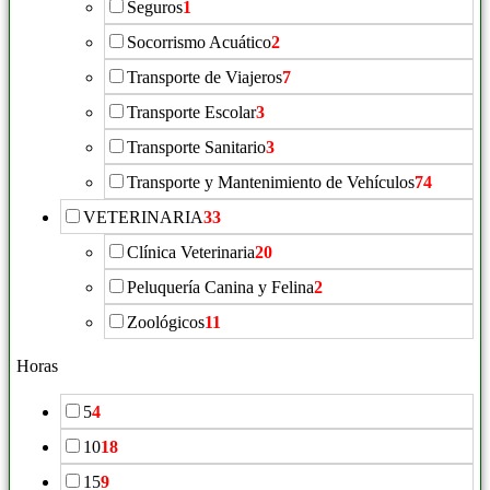
Seguros
1
Socorrismo Acuático
2
Transporte de Viajeros
7
Transporte Escolar
3
Transporte Sanitario
3
Transporte y Mantenimiento de Vehículos
74
VETERINARIA
33
Clínica Veterinaria
20
Peluquería Canina y Felina
2
Zoológicos
11
Horas
5
4
10
18
15
9