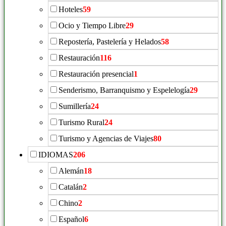
Hoteles
59
Ocio y Tiempo Libre
29
Repostería, Pastelería y Helados
58
Restauración
116
Restauración presencial
1
Senderismo, Barranquismo y Espelelogía
29
Sumillería
24
Turismo Rural
24
Turismo y Agencias de Viajes
80
IDIOMAS
206
Alemán
18
Catalán
2
Chino
2
Español
6