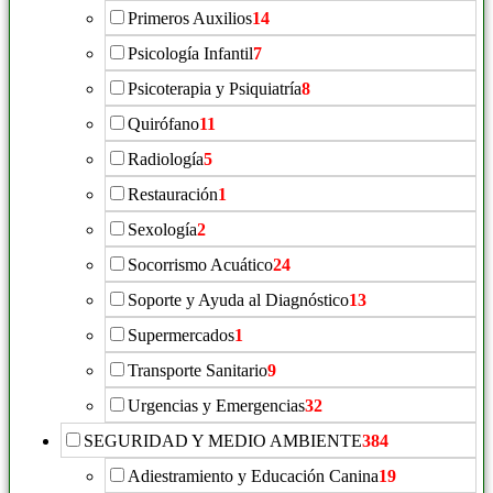
Primeros Auxilios
14
Psicología Infantil
7
Psicoterapia y Psiquiatría
8
Quirófano
11
Radiología
5
Restauración
1
Sexología
2
Socorrismo Acuático
24
Soporte y Ayuda al Diagnóstico
13
Supermercados
1
Transporte Sanitario
9
Urgencias y Emergencias
32
SEGURIDAD Y MEDIO AMBIENTE
384
Adiestramiento y Educación Canina
19