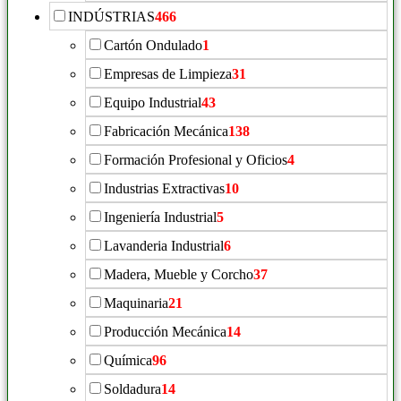
INDÚSTRIAS
466
Cartón Ondulado
1
Empresas de Limpieza
31
Equipo Industrial
43
Fabricación Mecánica
138
Formación Profesional y Oficios
4
Industrias Extractivas
10
Ingeniería Industrial
5
Lavanderia Industrial
6
Madera, Mueble y Corcho
37
Maquinaria
21
Producción Mecánica
14
Química
96
Soldadura
14