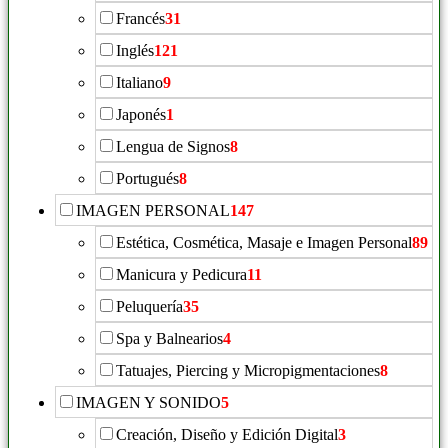
Francés
31
Inglés
121
Italiano
9
Japonés
1
Lengua de Signos
8
Portugués
8
IMAGEN PERSONAL
147
Estética, Cosmética, Masaje e Imagen Personal
89
Manicura y Pedicura
11
Peluquería
35
Spa y Balnearios
4
Tatuajes, Piercing y Micropigmentaciones
8
IMAGEN Y SONIDO
5
Creación, Diseño y Edición Digital
3