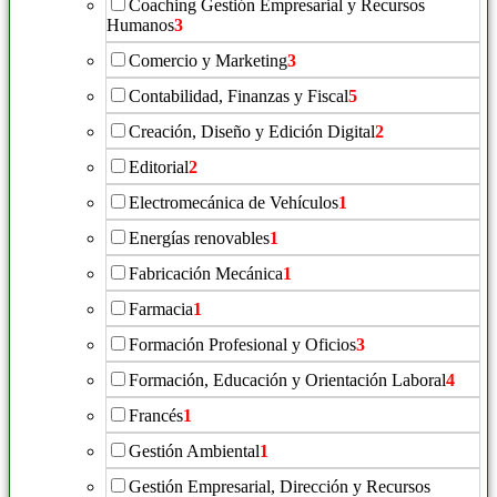
Coaching Gestión Empresarial y Recursos
Humanos
3
Comercio y Marketing
3
Contabilidad, Finanzas y Fiscal
5
Creación, Diseño y Edición Digital
2
Editorial
2
Electromecánica de Vehículos
1
Energías renovables
1
Fabricación Mecánica
1
Farmacia
1
Formación Profesional y Oficios
3
Formación, Educación y Orientación Laboral
4
Francés
1
Gestión Ambiental
1
Gestión Empresarial, Dirección y Recursos