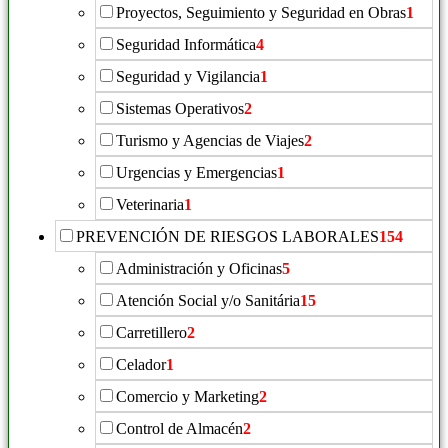
Proyectos, Seguimiento y Seguridad en Obras
1
Seguridad Informática
4
Seguridad y Vigilancia
1
Sistemas Operativos
2
Turismo y Agencias de Viajes
2
Urgencias y Emergencias
1
Veterinaria
1
PREVENCIÓN DE RIESGOS LABORALES
154
Administración y Oficinas
5
Atención Social y/o Sanitária
15
Carretillero
2
Celador
1
Comercio y Marketing
2
Control de Almacén
2