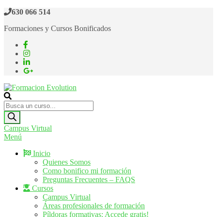
Saltar
630 066 514
al
Formaciones y Cursos Bonificados
contenido
Formacion Evolution
Cursos de formación continua
Búsqueda
de
productos
Campus Virtual
Menú
Inicio
Quienes Somos
Como bonifico mi formación
Preguntas Frecuentes – FAQS
Cursos
Campus Virtual
Áreas profesionales de formación
Píldoras formativas: Accede gratis!