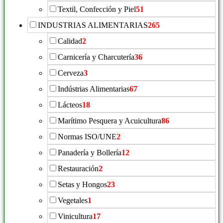
Textil, Confección y Piel
51
INDUSTRIAS ALIMENTARIAS
265
Calidad
2
Carnicería y Charcutería
36
Cerveza
3
Indústrias Alimentarias
67
Lácteos
18
Marítimo Pesquera y Acuicultura
86
Normas ISO/UNE
2
Panadería y Bollería
12
Restauración
2
Setas y Hongos
23
Vegetales
1
Vinicultura
17