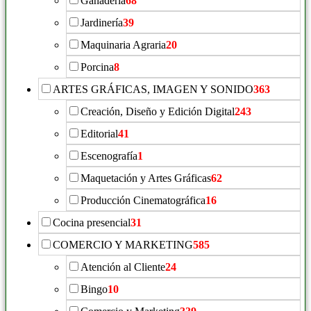
Ganadería
68
Jardinería
39
Maquinaria Agraria
20
Porcina
8
ARTES GRÁFICAS, IMAGEN Y SONIDO
363
Creación, Diseño y Edición Digital
243
Editorial
41
Escenografía
1
Maquetación y Artes Gráficas
62
Producción Cinematográfica
16
Cocina presencial
31
COMERCIO Y MARKETING
585
Atención al Cliente
24
Bingo
10