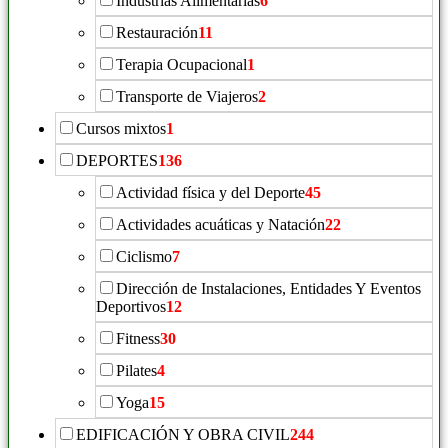
Indústrias Alimentarias
6
Restauración
11
Terapia Ocupacional
1
Transporte de Viajeros
2
Cursos mixtos
1
DEPORTES
136
Actividad física y del Deporte
45
Actividades acuáticas y Natación
22
Ciclismo
7
Dirección de Instalaciones, Entidades Y Eventos
Deportivos
12
Fitness
30
Pilates
4
Yoga
15
EDIFICACIÓN Y OBRA CIVIL
244