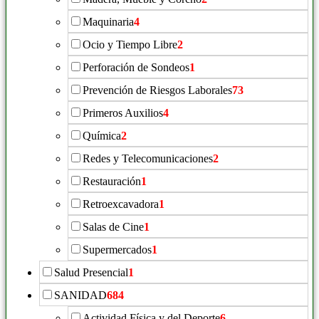
Maquinaria
4
Ocio y Tiempo Libre
2
Perforación de Sondeos
1
Prevención de Riesgos Laborales
73
Primeros Auxilios
4
Química
2
Redes y Telecomunicaciones
2
Restauración
1
Retroexcavadora
1
Salas de Cine
1
Supermercados
1
Salud Presencial
1
SANIDAD
684
Actividad Física y del Deporte
6