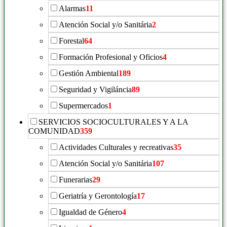
Alarmas
11
Atención Social y/o Sanitária
2
Forestal
64
Formación Profesional y Oficios
4
Gestión Ambiental
189
Seguridad y Vigiláncia
89
Supermercados
1
SERVICIOS SOCIOCULTURALES Y A LA
COMUNIDAD
359
Actividades Culturales y recreativas
35
Atención Social y/o Sanitária
107
Funerarias
29
Geriatría y Gerontología
17
Igualdad de Género
4