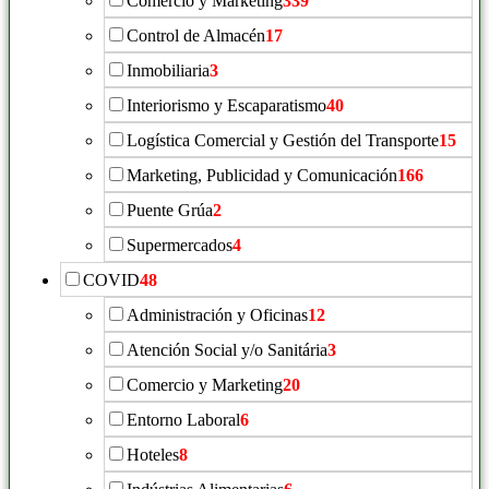
Comercio y Marketing
339
Control de Almacén
17
Inmobiliaria
3
Interiorismo y Escaparatismo
40
Logística Comercial y Gestión del Transporte
15
Marketing, Publicidad y Comunicación
166
Puente Grúa
2
Supermercados
4
COVID
48
Administración y Oficinas
12
Atención Social y/o Sanitária
3
Comercio y Marketing
20
Entorno Laboral
6
Hoteles
8