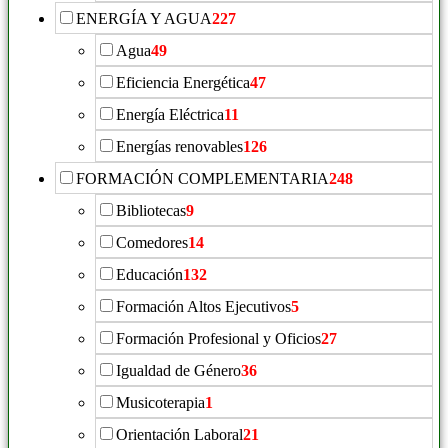
ENERGÍA Y AGUA
227
Agua
49
Eficiencia Energética
47
Energía Eléctrica
11
Energías renovables
126
FORMACIÓN COMPLEMENTARIA
248
Bibliotecas
9
Comedores
14
Educación
132
Formación Altos Ejecutivos
5
Formación Profesional y Oficios
27
Igualdad de Género
36
Musicoterapia
1
Orientación Laboral
21