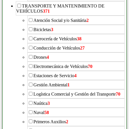
TRANSPORTE Y MANTENIMIENTO DE
VEHÍCULOS
371
Atención Social y/o Sanitária
2
Bicicletas
3
Carrocería de Vehículos
38
Conducción de Vehículos
27
Drones
4
Electromecánica de Vehículos
70
Estaciones de Servicio
4
Gestión Ambiental
1
Logística Comercial y Gestión del Transporte
70
Naútica
3
Naval
58
Primeros Auxilios
2