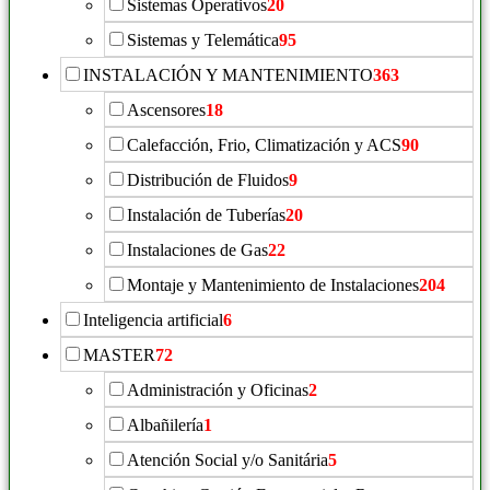
Sistemas Operativos
20
Sistemas y Telemática
95
INSTALACIÓN Y MANTENIMIENTO
363
Ascensores
18
Calefacción, Frio, Climatización y ACS
90
Distribución de Fluidos
9
Instalación de Tuberías
20
Instalaciones de Gas
22
Montaje y Mantenimiento de Instalaciones
204
Inteligencia artificial
6
MASTER
72
Administración y Oficinas
2
Albañilería
1
Atención Social y/o Sanitária
5