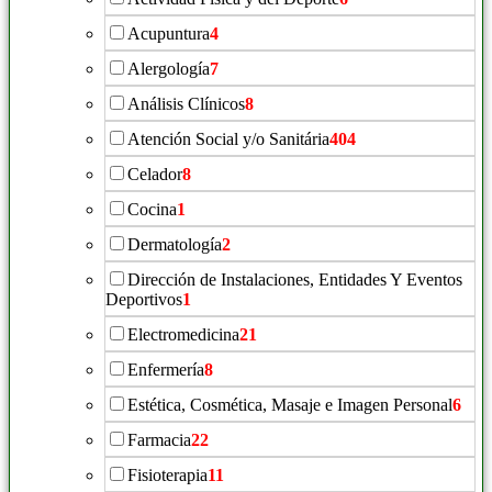
Acupuntura
4
Alergología
7
Análisis Clínicos
8
Atención Social y/o Sanitária
404
Celador
8
Cocina
1
Dermatología
2
Dirección de Instalaciones, Entidades Y Eventos
Deportivos
1
Electromedicina
21
Enfermería
8
Estética, Cosmética, Masaje e Imagen Personal
6
Farmacia
22
Fisioterapia
11