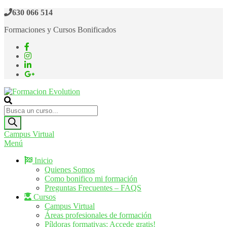
Saltar
630 066 514
al
Formaciones y Cursos Bonificados
contenido
Formacion Evolution
Cursos de formación continua
Búsqueda
de
productos
Campus Virtual
Menú
Inicio
Quienes Somos
Como bonifico mi formación
Preguntas Frecuentes – FAQS
Cursos
Campus Virtual
Áreas profesionales de formación
Píldoras formativas: Accede gratis!