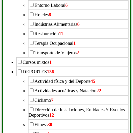
Entorno Laboral
6
Hoteles
8
Indústrias Alimentarias
6
Restauración
11
Terapia Ocupacional
1
Transporte de Viajeros
2
Cursos mixtos
1
DEPORTES
136
Actividad física y del Deporte
45
Actividades acuáticas y Natación
22
Ciclismo
7
Dirección de Instalaciones, Entidades Y Eventos
Deportivos
12
Fitness
30