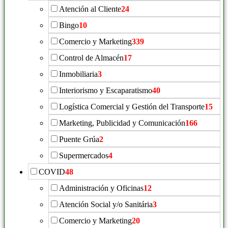
Atención al Cliente
24
Bingo
10
Comercio y Marketing
339
Control de Almacén
17
Inmobiliaria
3
Interiorismo y Escaparatismo
40
Logística Comercial y Gestión del Transporte
15
Marketing, Publicidad y Comunicación
166
Puente Grúa
2
Supermercados
4
COVID
48
Administración y Oficinas
12
Atención Social y/o Sanitária
3
Comercio y Marketing
20