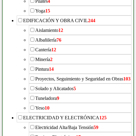
Pilates
4
Yoga
15
EDIFICACIÓN Y OBRA CIVIL
244
Aislamiento
12
Albañilería
76
Cantería
12
Minería
2
Pintura
14
Proyectos, Seguimiento y Seguridad en Obras
103
Solado y Alicatados
5
Tuneladora
9
Yeso
10
ELECTRICIDAD Y ELECTRÓNICA
125
Electricidad Alta/Baja Tensión
59