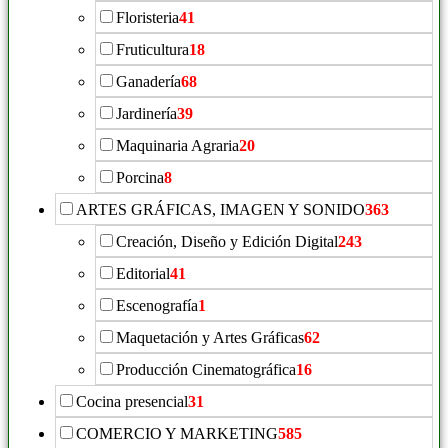
Floristeria
41
Fruticultura
18
Ganadería
68
Jardinería
39
Maquinaria Agraria
20
Porcina
8
ARTES GRÁFICAS, IMAGEN Y SONIDO
363
Creación, Diseño y Edición Digital
243
Editorial
41
Escenografía
1
Maquetación y Artes Gráficas
62
Producción Cinematográfica
16
Cocina presencial
31
COMERCIO Y MARKETING
585