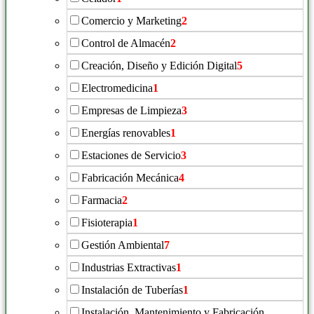
Comercio y Marketing
2
Control de Almacén
2
Creación, Diseño y Edición Digital
5
Electromedicina
1
Empresas de Limpieza
3
Energías renovables
1
Estaciones de Servicio
3
Fabricación Mecánica
4
Farmacia
2
Fisioterapia
1
Gestión Ambiental
7
Industrias Extractivas
1
Instalación de Tuberías
1
Instalación, Mantenimiento y Fabricación