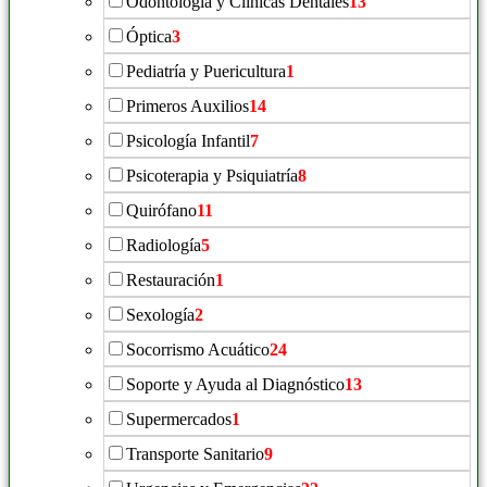
Odontología y Clínicas Dentales
13
Óptica
3
Pediatría y Puericultura
1
Primeros Auxilios
14
Psicología Infantil
7
Psicoterapia y Psiquiatría
8
Quirófano
11
Radiología
5
Restauración
1
Sexología
2
Socorrismo Acuático
24
Soporte y Ayuda al Diagnóstico
13
Supermercados
1
Transporte Sanitario
9