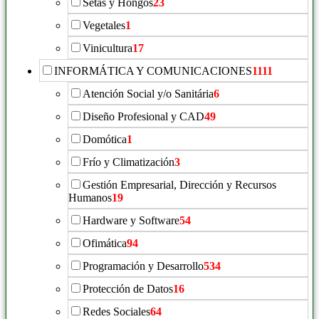
Setas y Hongos
23
Vegetales
1
Vinicultura
17
INFORMÁTICA Y COMUNICACIONES
1111
Atención Social y/o Sanitária
6
Diseño Profesional y CAD
49
Domótica
1
Frío y Climatización
3
Gestión Empresarial, Dirección y Recursos
Humanos
19
Hardware y Software
54
Ofimática
94
Programación y Desarrollo
534
Protección de Datos
16
Redes Sociales
64