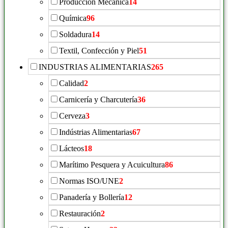
Producción Mecánica
14
Química
96
Soldadura
14
Textil, Confección y Piel
51
INDUSTRIAS ALIMENTARIAS
265
Calidad
2
Carnicería y Charcutería
36
Cerveza
3
Indústrias Alimentarias
67
Lácteos
18
Marítimo Pesquera y Acuicultura
86
Normas ISO/UNE
2
Panadería y Bollería
12
Restauración
2