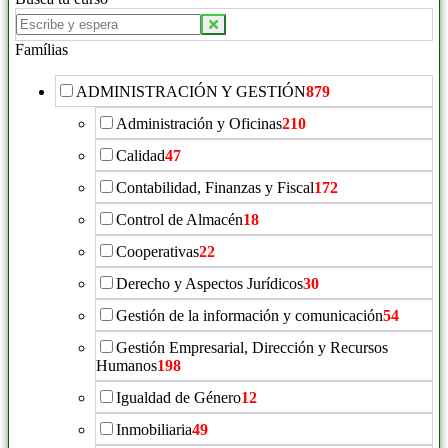
Buscar
productos:
Famílias
ADMINISTRACIÓN Y GESTIÓN
879
Administración y Oficinas
210
Calidad
47
Contabilidad, Finanzas y Fiscal
172
Control de Almacén
18
Cooperativas
22
Derecho y Aspectos Jurídicos
30
Gestión de la información y comunicación
54
Gestión Empresarial, Dirección y Recursos
Humanos
198
Igualdad de Género
12
Inmobiliaria
49