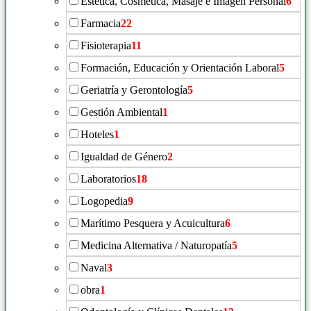
Estética, Cosmética, Masaje e Imagen Personal
6
Farmacia
22
Fisioterapia
11
Formación, Educación y Orientación Laboral
5
Geriatría y Gerontología
5
Gestión Ambiental
1
Hoteles
1
Igualdad de Género
2
Laboratorios
18
Logopedia
9
Marítimo Pesquera y Acuicultura
6
Medicina Alternativa / Naturopatía
5
Naval
3
obra
1