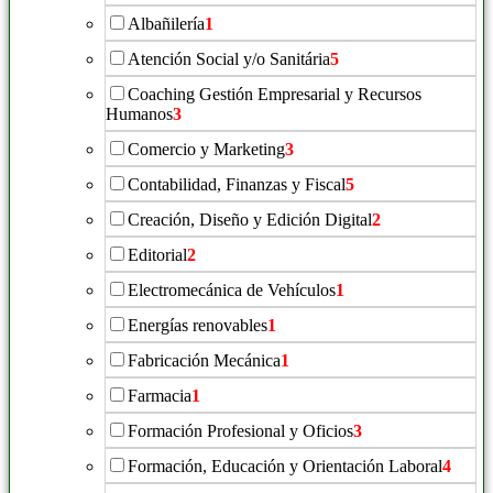
Albañilería
1
Atención Social y/o Sanitária
5
Coaching Gestión Empresarial y Recursos
Humanos
3
Comercio y Marketing
3
Contabilidad, Finanzas y Fiscal
5
Creación, Diseño y Edición Digital
2
Editorial
2
Electromecánica de Vehículos
1
Energías renovables
1
Fabricación Mecánica
1
Farmacia
1
Formación Profesional y Oficios
3
Formación, Educación y Orientación Laboral
4