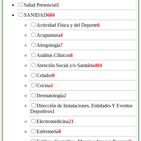
Salud Presencial
1
SANIDAD
684
Actividad Física y del Deporte
6
Acupuntura
4
Alergología
7
Análisis Clínicos
8
Atención Social y/o Sanitária
404
Celador
8
Cocina
1
Dermatología
2
Dirección de Instalaciones, Entidades Y Eventos
Deportivos
1
Electromedicina
21
Enfermería
8