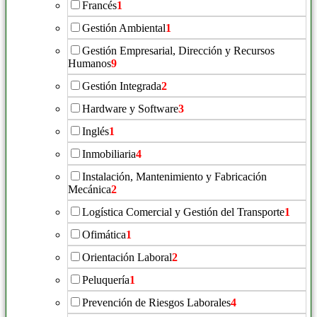
Francés
1
Gestión Ambiental
1
Gestión Empresarial, Dirección y Recursos
Humanos
9
Gestión Integrada
2
Hardware y Software
3
Inglés
1
Inmobiliaria
4
Instalación, Mantenimiento y Fabricación
Mecánica
2
Logística Comercial y Gestión del Transporte
1
Ofimática
1
Orientación Laboral
2
Peluquería
1
Prevención de Riesgos Laborales
4