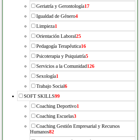
Geriatría y Gerontología
17
Igualdad de Género
4
Limpieza
1
Orientación Laboral
25
Pedagogía Terapéutica
16
Psicoterapia y Psiquiatría
5
Servicios a la Comunidad
126
Sexología
1
Trabajo Social
6
SOFT SKILLS
99
Coaching Deportivo
1
Coaching Escuelas
3
Coaching Gestión Empresarial y Recursos
Humanos
82