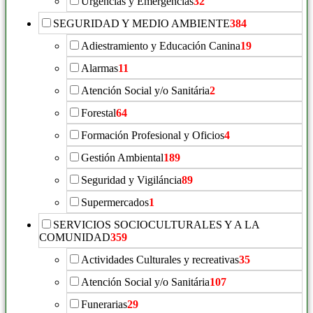
Urgencias y Emergencias
32
SEGURIDAD Y MEDIO AMBIENTE
384
Adiestramiento y Educación Canina
19
Alarmas
11
Atención Social y/o Sanitária
2
Forestal
64
Formación Profesional y Oficios
4
Gestión Ambiental
189
Seguridad y Vigiláncia
89
Supermercados
1
SERVICIOS SOCIOCULTURALES Y A LA
COMUNIDAD
359
Actividades Culturales y recreativas
35
Atención Social y/o Sanitária
107
Funerarias
29