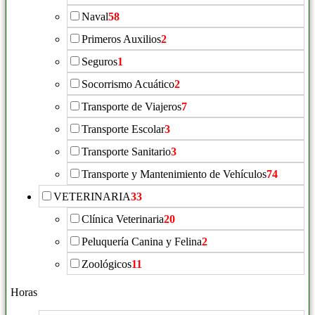
Naval
58
Primeros Auxilios
2
Seguros
1
Socorrismo Acuático
2
Transporte de Viajeros
7
Transporte Escolar
3
Transporte Sanitario
3
Transporte y Mantenimiento de Vehículos
74
VETERINARIA
33
Clínica Veterinaria
20
Peluquería Canina y Felina
2
Zoológicos
11
Horas