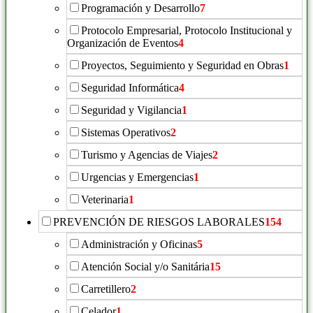
Programación y Desarrollo
7
Protocolo Empresarial, Protocolo Institucional y
Organización de Eventos
4
Proyectos, Seguimiento y Seguridad en Obras
1
Seguridad Informática
4
Seguridad y Vigilancia
1
Sistemas Operativos
2
Turismo y Agencias de Viajes
2
Urgencias y Emergencias
1
Veterinaria
1
PREVENCIÓN DE RIESGOS LABORALES
154
Administración y Oficinas
5
Atención Social y/o Sanitária
15
Carretillero
2
Celador
1