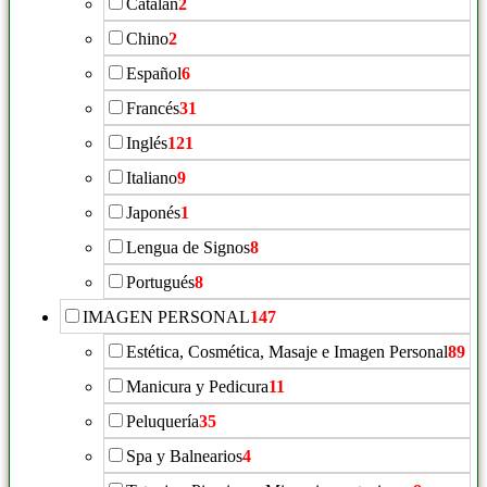
Catalán
2
Chino
2
Español
6
Francés
31
Inglés
121
Italiano
9
Japonés
1
Lengua de Signos
8
Portugués
8
IMAGEN PERSONAL
147
Estética, Cosmética, Masaje e Imagen Personal
89
Manicura y Pedicura
11
Peluquería
35
Spa y Balnearios
4