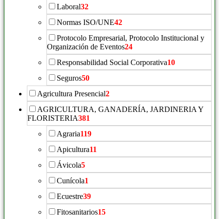
Laboral
32
Normas ISO/UNE
42
Protocolo Empresarial, Protocolo Institucional y
Organización de Eventos
24
Responsabilidad Social Corporativa
10
Seguros
50
Agricultura Presencial
2
AGRICULTURA, GANADERÍA, JARDINERIA Y
FLORISTERIA
381
Agraria
119
Apicultura
11
Ávicola
5
Cunícola
1
Ecuestre
39
Fitosanitarios
15