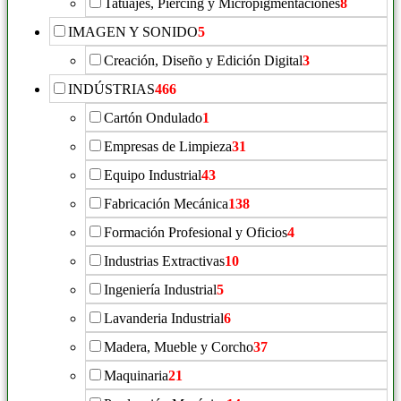
Tatuajes, Piercing y Micropigmentaciones
8
IMAGEN Y SONIDO
5
Creación, Diseño y Edición Digital
3
INDÚSTRIAS
466
Cartón Ondulado
1
Empresas de Limpieza
31
Equipo Industrial
43
Fabricación Mecánica
138
Formación Profesional y Oficios
4
Industrias Extractivas
10
Ingeniería Industrial
5
Lavanderia Industrial
6
Madera, Mueble y Corcho
37
Maquinaria
21