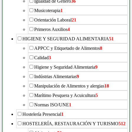
Igualdad de Género
36
Musicoterapia
1
Orientación Laboral
21
Primeros Auxilios
4
HIGIENE Y SEGURIDAD ALIMENTARIA
51
APPCC y Etiquetado de Alimentos
8
Calidad
3
Higiene y Seguridad Alimentaria
9
Indústrias Alimentarias
9
Manipulación de Alimentos y alergias
18
Marítimo Pesquera y Acuicultura
5
Normas ISO/UNE
1
Hostelería Presencial
1
HOSTELERÍA, RESTAURACIÓN Y TURISMO
512