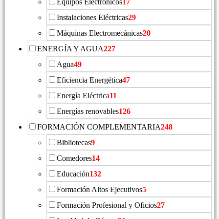
Equipos Electrónicos
17
Instalaciones Eléctricas
29
Máquinas Electromecánicas
20
ENERGÍA Y AGUA
227
Agua
49
Eficiencia Energética
47
Energía Eléctrica
11
Energías renovables
126
FORMACIÓN COMPLEMENTARIA
248
Bibliotecas
9
Comedores
14
Educación
132
Formación Altos Ejecutivos
5
Formación Profesional y Oficios
27