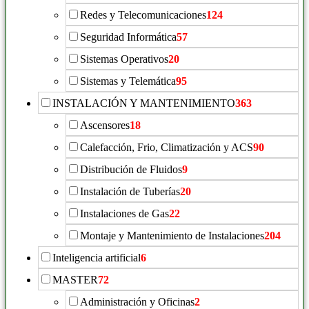
Redes y Telecomunicaciones
124
Seguridad Informática
57
Sistemas Operativos
20
Sistemas y Telemática
95
INSTALACIÓN Y MANTENIMIENTO
363
Ascensores
18
Calefacción, Frio, Climatización y ACS
90
Distribución de Fluidos
9
Instalación de Tuberías
20
Instalaciones de Gas
22
Montaje y Mantenimiento de Instalaciones
204
Inteligencia artificial
6
MASTER
72
Administración y Oficinas
2