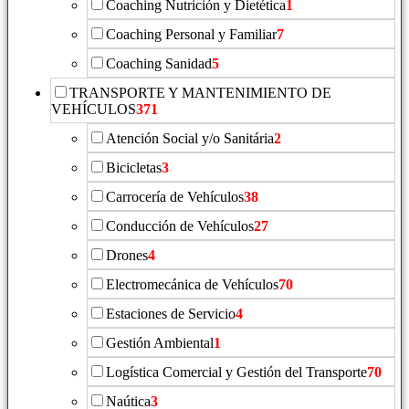
Coaching Nutrición y Dietética
1
Coaching Personal y Familiar
7
Coaching Sanidad
5
TRANSPORTE Y MANTENIMIENTO DE
VEHÍCULOS
371
Atención Social y/o Sanitária
2
Bicicletas
3
Carrocería de Vehículos
38
Conducción de Vehículos
27
Drones
4
Electromecánica de Vehículos
70
Estaciones de Servicio
4
Gestión Ambiental
1
Logística Comercial y Gestión del Transporte
70
Naútica
3