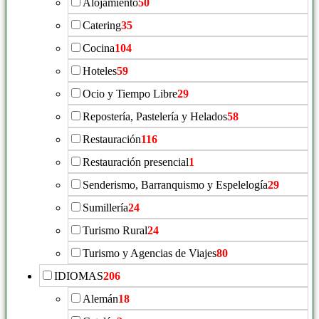
Alojamiento
50
Catering
35
Cocina
104
Hoteles
59
Ocio y Tiempo Libre
29
Repostería, Pastelería y Helados
58
Restauración
116
Restauración presencial
1
Senderismo, Barranquismo y Espelelogía
29
Sumillería
24
Turismo Rural
24
Turismo y Agencias de Viajes
80
IDIOMAS
206
Alemán
18