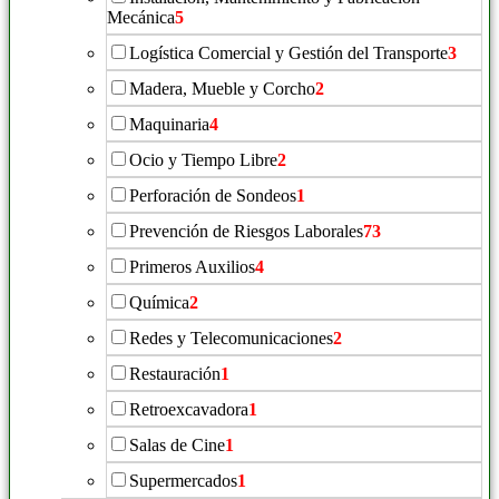
Mecánica
5
Logística Comercial y Gestión del Transporte
3
Madera, Mueble y Corcho
2
Maquinaria
4
Ocio y Tiempo Libre
2
Perforación de Sondeos
1
Prevención de Riesgos Laborales
73
Primeros Auxilios
4
Química
2
Redes y Telecomunicaciones
2
Restauración
1
Retroexcavadora
1
Salas de Cine
1
Supermercados
1