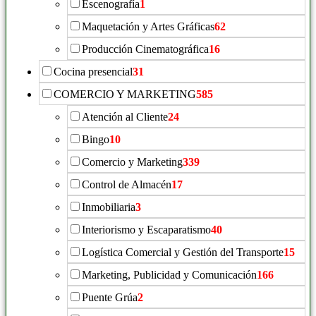
Escenografía
1
Maquetación y Artes Gráficas
62
Producción Cinematográfica
16
Cocina presencial
31
COMERCIO Y MARKETING
585
Atención al Cliente
24
Bingo
10
Comercio y Marketing
339
Control de Almacén
17
Inmobiliaria
3
Interiorismo y Escaparatismo
40
Logística Comercial y Gestión del Transporte
15
Marketing, Publicidad y Comunicación
166
Puente Grúa
2