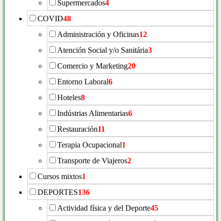
Supermercados
4
COVID
48
Administración y Oficinas
12
Atención Social y/o Sanitária
3
Comercio y Marketing
20
Entorno Laboral
6
Hoteles
8
Indústrias Alimentarias
6
Restauración
11
Terapia Ocupacional
1
Transporte de Viajeros
2
Cursos mixtos
1
DEPORTES
136
Actividad física y del Deporte
45