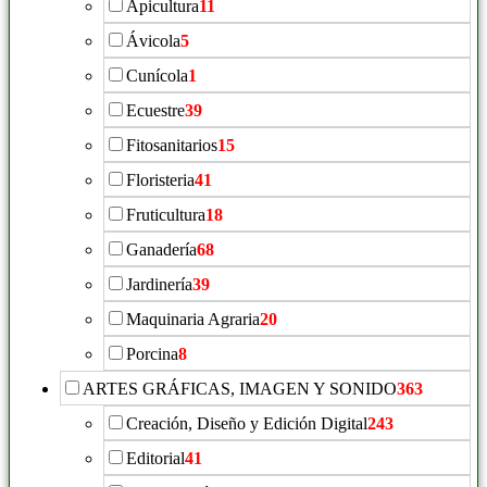
Apicultura
11
Ávicola
5
Cunícola
1
Ecuestre
39
Fitosanitarios
15
Floristeria
41
Fruticultura
18
Ganadería
68
Jardinería
39
Maquinaria Agraria
20
Porcina
8
ARTES GRÁFICAS, IMAGEN Y SONIDO
363
Creación, Diseño y Edición Digital
243
Editorial
41