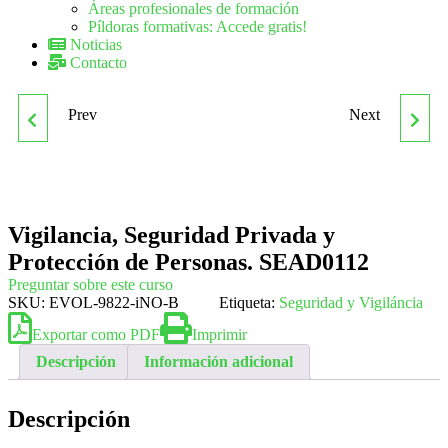
Áreas profesionales de formación
Píldoras formativas: Accede gratis!
Noticias
Contacto
Prev
Next
SANC70 TÉCNICO EN
SEAD0212 VIGILANCIA,
PSICOMOTRICIDAD
SEGURIDAD PRIVADA Y
PROTECCIÓN DE
Vigilancia, Seguridad Privada y
Protección de Personas. SEAD0112
EXPLOSIVOS
Preguntar sobre este curso
SKU:
EVOL-9822-iNO-B
Etiqueta:
Seguridad y Vigiláncia
Exportar como PDF
Imprimir
Descripción
Información adicional
Descripción