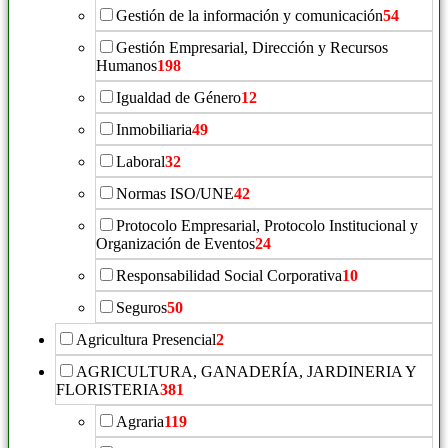
Gestión de la información y comunicación
54
Gestión Empresarial, Dirección y Recursos
Humanos
198
Igualdad de Género
12
Inmobiliaria
49
Laboral
32
Normas ISO/UNE
42
Protocolo Empresarial, Protocolo Institucional y
Organización de Eventos
24
Responsabilidad Social Corporativa
10
Seguros
50
Agricultura Presencial
2
AGRICULTURA, GANADERÍA, JARDINERIA Y
FLORISTERIA
381
Agraria
119