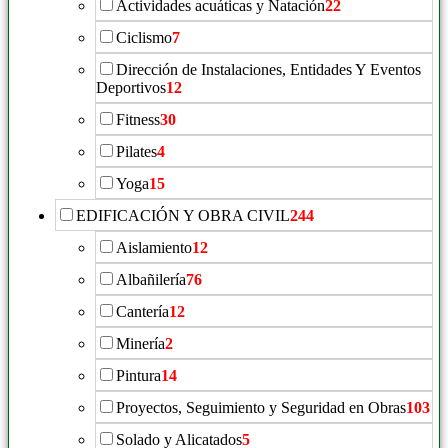
Actividades acuáticas y Natación
22
Ciclismo
7
Dirección de Instalaciones, Entidades Y Eventos
Deportivos
12
Fitness
30
Pilates
4
Yoga
15
EDIFICACIÓN Y OBRA CIVIL
244
Aislamiento
12
Albañilería
76
Cantería
12
Minería
2
Pintura
14
Proyectos, Seguimiento y Seguridad en Obras
103
Solado y Alicatados
5