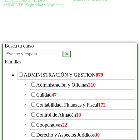
SEGURIDAD Y MEDIO
AMBIENTE
,
Seguridad y Vigiláncia
Busca tu curso
Famílias
ADMINISTRACIÓN Y GESTIÓN
879
Administración y Oficinas
210
Calidad
47
Contabilidad, Finanzas y Fiscal
172
Control de Almacén
18
Cooperativas
22
Derecho y Aspectos Jurídicos
30