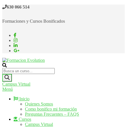
Saltar
630 066 514
al
contenido
Formaciones y Cursos Bonificados
Formacion Evolution
Cursos de formación continua
Búsqueda
de
productos
Campus Virtual
Menú
Inicio
Quienes Somos
Como bonifico mi formación
Preguntas Frecuentes – FAQS
Cursos
Campus Virtual