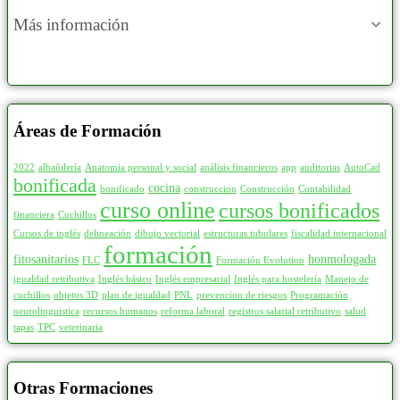
Más información
Áreas de Formación
2022
albañilería
Anatomia personal y social
análisis financieros
app
auditorias
AutoCad
bonificada
cocina
bonificado
construccion
Construcción
Contabilidad
curso online
cursos bonificados
financiera
Cuchillos
Cursos de inglés
delineación
dibujo vectorial
estructuras tubulares
fiscalidad internacional
formación
fitosanitarios
honmologada
FLC
Formación Evolution
igualdad retributiva
Inglés básico
Inglés empresarial
Inglés para hostelería
Manejo de
cuchillos
objetos 3D
plan de igualdad
PNL
prevencion de riesgos
Programación
neurolinguistica
recursos humanos
reforma laboral
registros salarial retributivo
salud
tapas
TPC
veterinaria
Otras Formaciones